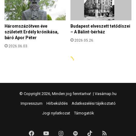
© Copyright 2026, Minden jog fenntartva! |
Vasárnap.hu
Impresszum
Hírbeküldés
Adatkezelési tájékoztató
Jogi nyilatkozat
Támogatók
Facebook
YouTube
Instagram
Spotify
TikTok
RSS