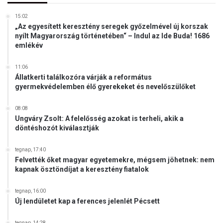
15:02
„Az egyesített keresztény seregek győzelmével új korszak
nyílt Magyarország történetében“ – Indul az Ide Buda! 1686
emlékév
11:06
Állatkerti találkozóra várják a református
gyermekvédelemben élő gyerekeket és nevelőszülőket
08:08
Ungváry Zsolt: A felelősség azokat is terheli, akik a
döntéshozót kiválasztják
tegnap, 17:40
Felvették őket magyar egyetemekre, mégsem jöhetnek: nem
kapnak ösztöndíjat a keresztény fiatalok
tegnap, 16:00
Új lendületet kap a ferences jelenlét Pécsett
tegnap, 14:28