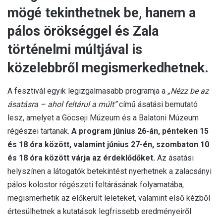
mögé tekinthetnek be, hanem a
pálos örökséggel és Zala
történelmi múltjával is
közelebbről megismerkedhetnek.
A fesztivál egyik legizgalmasabb programja a
„Nézz be az
ásatásra – ahol feltárul a múlt”
című ásatási bemutató
lesz, amelyet a Göcseji Múzeum és a Balatoni Múzeum
régészei tartanak.
A program június 26-án, pénteken 15
és 18 óra között, valamint június 27-én, szombaton 10
és 18 óra között várja az érdeklődőket.
Az ásatási
helyszínen a látogatók betekintést nyerhetnek a zalacsányi
pálos kolostor régészeti feltárásának folyamatába,
megismerhetik az előkerült leleteket, valamint első kézből
értesülhetnek a kutatások legfrissebb eredményeiről.