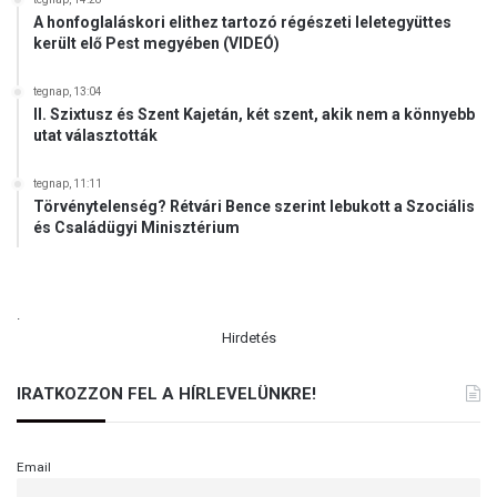
A honfoglaláskori elithez tartozó régészeti leletegyüttes
került elő Pest megyében (VIDEÓ)
tegnap, 13:04
II. Szixtusz és Szent Kajetán, két szent, akik nem a könnyebb
utat választották
tegnap, 11:11
Törvénytelenség? Rétvári Bence szerint lebukott a Szociális
és Családügyi Minisztérium
.
Hirdetés
IRATKOZZON FEL A HÍRLEVELÜNKRE!
Email