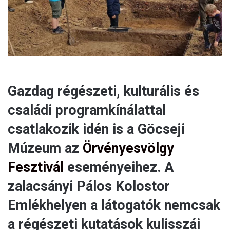
l
Gazdag régészeti, kulturális és
családi programkínálattal
csatlakozik idén is a Göcseji
Múzeum az
Örvényesvölgy
Fesztivál
eseményeihez. A
zalacsányi Pálos Kolostor
Emlékhelyen a látogatók nemcsak
a régészeti kutatások kulisszái