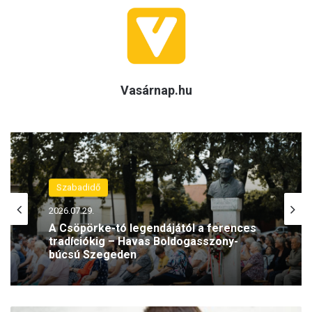
Vasárnap.hu
Szabadidő
2026.07.29.
A Csöpörke-tó legendájától a ferences
tradíciókig – Havas Boldogasszony-
búcsú Szegeden