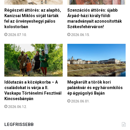
Régészeti áttörés: az alapító,
Szenzációs áttörés: újabb
Kanizsai Miklós sírját tárták
Árpád-házi király földi
fel az örvényeshegyi pálos
maradványait azonosították
kolostorban
Székesfehérváron!
2026.07.10.
2026.06.15.
Időutazás a középkorba – A
Megkerült a török kori
családokat is várja a II.
palánkvár és egy háromkilós
Vaskapu Történelmi Fesztivál
ép ágyúgolyó Baján
Kincsesbányán
2026.06.01.
2026.06.12.
LEGFRISSEBB