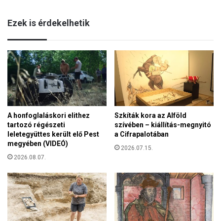
e
e
n
r
Ezek is érdekelhetik
t
i
V
k
i
á
l
b
m
a
o
n
s
,
a
A honfoglaláskori elithez
Szkíták kora az Alföld
c
tartozó régészeti
szívében – kiállítás-megnyitó
s
leletegyüttes került elő Pest
a Cifrapalotában
e
megyében (VIDEÓ)
n
2026.07.15.
d
2026.08.07.
e
s
h
ő
s