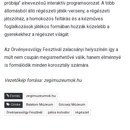
próbája” elnevezésű interaktív programsorozat. A több
állomásból álló régészeti játék-verseny, a régészeti
játszóház, a homokozós feltárás és a kézműves
foglalkozások játékos formában hozzák közelebb a
gyerekekhez a régészet világát.
Az Örvényesvölgy Fesztivál zalacsányi helyszínén így a
múlt nem csupán megismerhetővé válik, hanem élménnyé
is formálódik minden korosztály számára.
Vezetőkép forrása: zegimuzeumok.hu
Forrás:
zegimuzeumok.hu
Címke
Balatoni Múzeum
Göcseji Múzeum
Örvényesvölgy Fesztivál
pálos kolostor
régészet