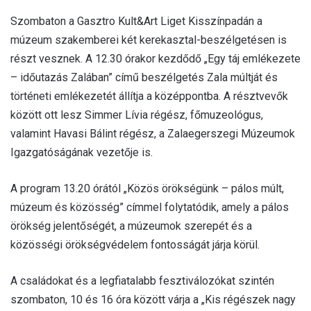
Szombaton a Gasztro Kult&Art Liget Kisszínpadán a
múzeum szakemberei két kerekasztal-beszélgetésen is
részt vesznek. A 12.30 órakor kezdődő „Egy táj emlékezete
– időutazás Zalában” című beszélgetés Zala múltját és
történeti emlékezetét állítja a középpontba. A résztvevők
között ott lesz Simmer Lívia régész, főmuzeológus,
valamint Havasi Bálint régész, a Zalaegerszegi Múzeumok
Igazgatóságának vezetője is.
A program 13.20 órától „Közös örökségünk – pálos múlt,
múzeum és közösség” címmel folytatódik, amely a pálos
örökség jelentőségét, a múzeumok szerepét és a
közösségi örökségvédelem fontosságát járja körül.
A családokat és a legfiatalabb fesztiválozókat szintén
szombaton, 10 és 16 óra között várja a „Kis régészek nagy