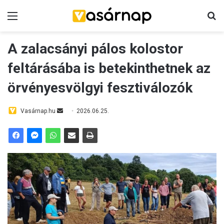
Menü
K
A zalacsányi pálos kolostor
feltárásába is betekinthetnek az
örvényesvölgyi fesztiválozók
Vasárnap.hu
S
2026.06.25.
e
n
d
a
n
e
m
a
i