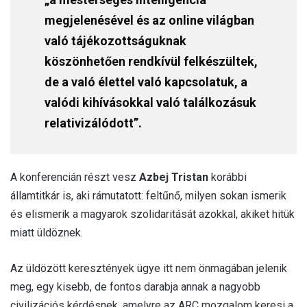
megjelenésével és az online világban
való tájékozottságuknak
köszönhetően rendkívül felkészültek,
de a való élettel való kapcsolatuk, a
valódi kihívásokkal való találkozásuk
relativizálódott”.
A konferencián részt vesz
Azbej Tristan
korábbi
államtitkár is, aki rámutatott: feltűnő, milyen sokan ismerik
és elismerik a magyarok szolidaritását azokkal, akiket hitük
miatt üldöznek.
Az üldözött keresztények ügye itt nem önmagában jelenik
meg, egy kisebb, de fontos darabja annak a nagyobb
civilizációs kérdésnek, amelyre az ARC mozgalom keresi a