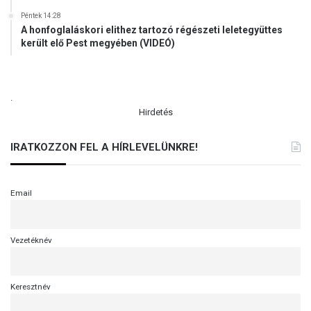
g
Péntek 14:28
a
A honfoglaláskori elithez tartozó régészeti leletegyüttes
t
került elő Pest megyében (VIDEÓ)
o
t
t
t
.
ö
Hirdetés
r
t
IRATKOZZON FEL A HÍRLEVELÜNKRE!
é
n
e
Email
t
e
Vezetéknév
Keresztnév