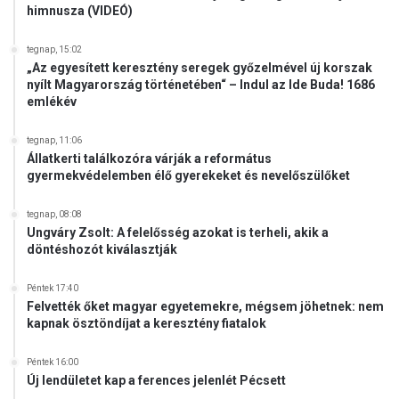
himnusza (VIDEÓ)
n
e
l
tegnap, 15:02
„Az egyesített keresztény seregek győzelmével új korszak
h
nyílt Magyarország történetében“ – Indul az Ide Buda! 1686
e
emlékév
r
d
tegnap, 11:06
á
Állatkerti találkozóra várják a református
l
gyermekvédelemben élő gyerekeket és nevelőszülőket
á
s
tegnap, 08:08
á
Ungváry Zsolt: A felelősség azokat is terheli, akik a
n
döntéshozót kiválasztják
a
k
Péntek 17:40
e
Felvették őket magyar egyetemekre, mégsem jöhetnek: nem
l
kapnak ösztöndíjat a keresztény fiatalok
h
a
Péntek 16:00
l
Új lendületet kap a ferences jelenlét Pécsett
l