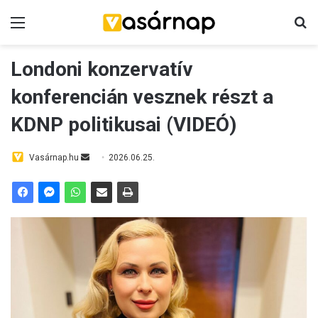
Menü
K
Londoni konzervatív
konferencián vesznek részt a
KDNP politikusai (VIDEÓ)
Vasárnap.hu
S
2026.06.25.
e
n
d
a
n
e
m
a
i