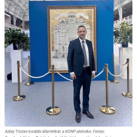
Azbej Tristan korábbi államtitkár, a KDNP alelnöke. Forrás: