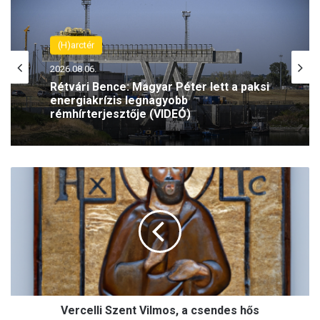
(H)arctér
2026.08.06.
Rétvári Bence: Magyar Péter lett a paksi
energiakrízis legnagyobb
rémhírterjesztője (VIDEÓ)
V
e
r
c
e
l
l
i
S
Vercelli Szent Vilmos, a csendes hős
z