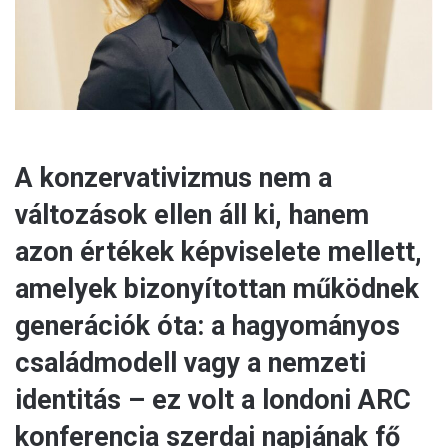
l
A konzervativizmus nem a
változások ellen áll ki, hanem
azon értékek képviselete mellett,
amelyek bizonyítottan működnek
generációk óta: a hagyományos
családmodell vagy a nemzeti
identitás – ez volt a londoni ARC
konferencia szerdai napjának fő