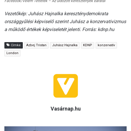
Facebook/Velem Tettétek – Az üldözött keresztények barátai
Vezetőkép: Juhász Hajnalka kereszténydemokrata
országgyűlési képviselő szerint Juhász a konzervativizmus
a működő értékek képviseletét jelenti. Forrás: kdnp.hu
Címke
Azbej Tristan
Juhász Hajnalka
KDNP
konzervatív
London
Vasárnap.hu