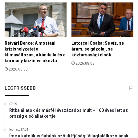
t
i
z
á
c
i
ó
Rétvári Bence: A mostani
Latorcai Csaba: Se víz, se
é
krízishelyzetet a
áram, se gázolaj, se
s
klímaváltozás, a kánikula és a
köztársasági elnök
a
kormány közösen okozta
2026.08.03.
n
2026.08.03.
e
m
z
LEGFRISSEBB
e
t
i
07:09
Ritka állatok és másfél évszázados múlt – 160 éves lett az
v
ország első állatkertje
a
g
y
tegnap, 17:34
Íme a katolikus fiatalok szöuli Ifjúsági Világtalálkozójának
o