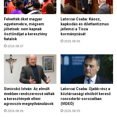
y
o
m
á
Felvették őket magyar
Latorcai Csaba: Káosz,
egyetemekre, mégsem
kapkodás és dilettantizmus
b
jöhetnek: nem kapnak
jellemzi a Tisza
a
ösztöndíjat a keresztény
kormányzását
n
fiatalok
:
2026.08.06.
a
2026.08.07.
s
p
o
n
t
á
n
Simicskó István: Az elmúlt
Latorcai Csaba: Újabb rész a
p
években rendszeressé váltak
köztársasági elnököt kereső
r
a keresztények elleni
roncsderbi-sorozatban
i
agresszív megnyilvánulások
(VIDEÓ)
v
2026.08.06.
2026.08.05.
a