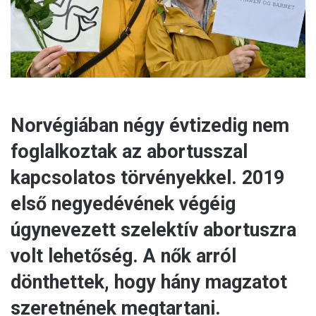
l
Norvégiában négy évtizedig nem
foglalkoztak az abortusszal
kapcsolatos törvényekkel. 2019
első negyedévének végéig
úgynevezett szelektív abortuszra
volt lehetőség. A nők arról
dönthettek, hogy hány magzatot
szeretnének megtartani.