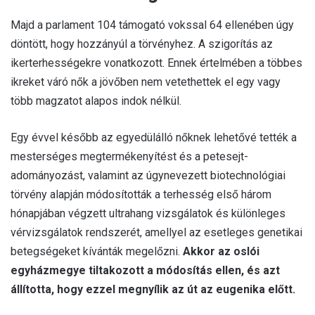
Majd a parlament 104 támogató vokssal 64 ellenében úgy
döntött, hogy hozzányúl a törvényhez. A szigorítás az
ikerterhességekre vonatkozott. Ennek értelmében a többes
ikreket váró nők a jövőben nem vetethettek el egy vagy
több magzatot alapos indok nélkül.
Egy évvel később az egyedülálló nőknek lehetővé tették a
mesterséges megtermékenyítést és a petesejt-
adományozást, valamint az úgynevezett biotechnológiai
törvény alapján módosították a terhesség első három
hónapjában végzett ultrahang vizsgálatok és különleges
vérvizsgálatok rendszerét, amellyel az esetleges genetikai
betegségeket kívánták megelőzni.
Akkor az oslói
egyházmegye tiltakozott a módosítás ellen, és azt
állította, hogy ezzel megnyílik az út az eugenika előtt.