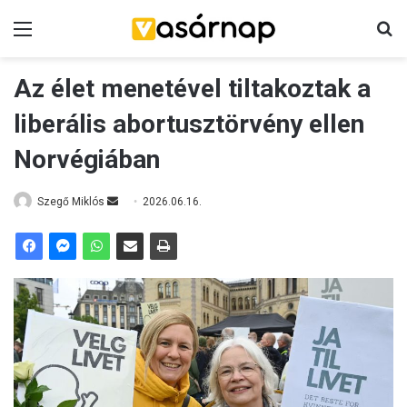
Menü
K
Az élet menetével tiltakoztak a
liberális abortusztörvény ellen
Norvégiában
Szegő Miklós
S
2026.06.16.
e
n
d
a
n
e
m
a
i