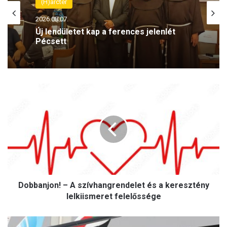
(H)arctér
2026.08.07.
Új lendületet kap a ferences jelenlét
Pécsett
D
o
b
b
a
n
j
o
n
Dobbanjon! – A szívhangrendelet és a keresztény
!
–
lelkiismeret felelőssége
A
s
A