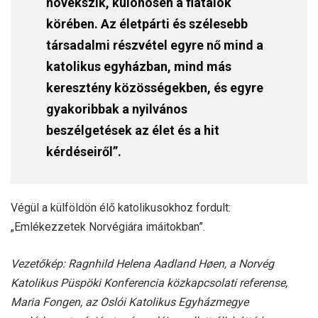
növekszik, különösen a fiatalok
körében. Az életpárti és szélesebb
társadalmi részvétel egyre nő mind a
katolikus egyházban, mind más
keresztény közösségekben, és egyre
gyakoribbak a nyilvános
beszélgetések az élet és a hit
kérdéseiről”.
Végül a külföldön élő katolikusokhoz fordult:
„Emlékezzetek Norvégiára imáitokban”.
Vezetőkép: Ragnhild Helena Aadland Høen, a Norvég
Katolikus Püspöki Konferencia közkapcsolati referense,
Maria Fongen, az Oslói Katolikus Egyházmegye