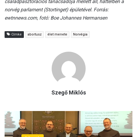
családpasztorációs tanácsadója mellett áll, háttérben a
norvég parlament (Stortinget) épületével. Forrás:
ewtnnews.com, fotó: Boe Johannes Hermansen
Címke
abortusz
élet menete
Norvégia
Szegő Miklós