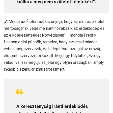
kiállni a meg nem született életekért”.
„A Menet az Életért azt bizonyítja, hogy az élet és az élet
méltóságának védelme iránt növekszik az érdeklődés és
az elkötelezettségét Norvégiában” – mondta Fredrik
Hansen oslói püspök, remélve, hogy ezt majd minden
évben megszervezik, és hídépítésre szolgál az ország
életpárti szervezetei között. Majd így folytatta: „Ez egy
valódi vallási megújulás jelei egy olyan országban, amely
inkább a szekularizmusáról ismert.
A kereszténység iránti érdeklődés