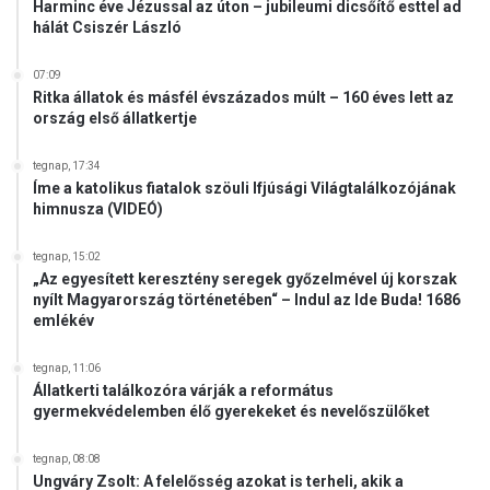
Harminc éve Jézussal az úton – jubileumi dicsőítő esttel ad
hálát Csiszér László
07:09
Ritka állatok és másfél évszázados múlt – 160 éves lett az
ország első állatkertje
tegnap, 17:34
Íme a katolikus fiatalok szöuli Ifjúsági Világtalálkozójának
himnusza (VIDEÓ)
tegnap, 15:02
„Az egyesített keresztény seregek győzelmével új korszak
nyílt Magyarország történetében“ – Indul az Ide Buda! 1686
emlékév
tegnap, 11:06
Állatkerti találkozóra várják a református
gyermekvédelemben élő gyerekeket és nevelőszülőket
tegnap, 08:08
Ungváry Zsolt: A felelősség azokat is terheli, akik a