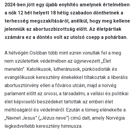
2024-ben jött egy újabb enyhítés amelynek értelmében
a nők 12 hét helyett 18 hétig szabadon dönthetnek a
terhesség megszakításáról, anélkül, hogy meg kellene
jelenniük az abortuszbizottság előtt. Az életpártiak
számára ez a döntés volt az utolsó csepp a pohárban.
A hétvégén Oslóban több mint ezren vonultak fel a meg
nem születettek védelmében az úgynevezett „Élet
menetén”. Katolikusok, lutheránusok, pünkösdisták és
evangélikusok keresztény énekekkel tiltakoztak a liberális
abortusztörvény ellen a főváros utcáin, majd a norvég
parlament előtt az orvosi, a társadalmi, a vallási és politikai
élet képviselői beszédeket tartottak az emberi élet
méltóságáról és védelméről. Ezután a tömeg elénekelte a
„Navnet Jesus” („Jézus neve”) című dalt, amely Norvégia
legkedveltebb keresztény himnusza.