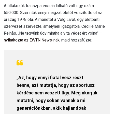
A tiltakozók transzparensein látható volt egy szám:
650.000. Szerintük ennyi magzat életét veszítette el az
ország 1978 óta. A menetet a Velg Livet, egy életpárti
szervezet szervezte, amelynek igazgatója, Cecilie Marie
Røinås. „Ne tegyünk úgy mintha a vita véget ért volna” –
nyilatkozta az EWTN News-nak,
majd hozzáfűzte:
„Az, hogy ennyi fiatal vesz részt
benne, azt mutatja, hogy az abortusz
kérdése nem veszett ügy. Meg akarjuk
mutatni, hogy sokan vannak a mi
generációnkban, akik hajlandóak