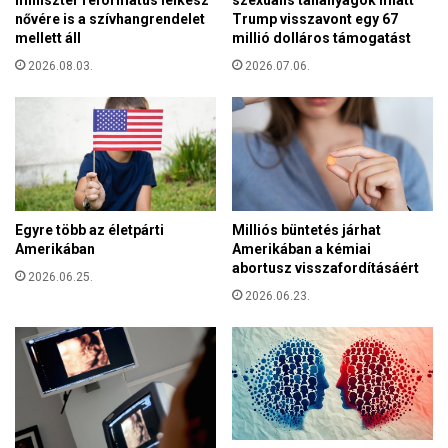
szexuális tananyagok miatt
y
s
nővére is a szívhangrendelet
Trump visszavont egy 67
h
z
mellett áll
millió dolláros támogatást
a
t
t
2026.08.03.
2026.07.06.
é
a
n
l
y
m
l
i
e
j
l
á
k
t
i
Egyre több az életpárti
Milliós büntetés járhat
s
i
Amerikában
Amerikában a kémiai
z
s
abortusz visszafordításáért
m
2026.06.25.
m
2026.06.23.
á
e
k
r
i
e
g
t
f
e
l