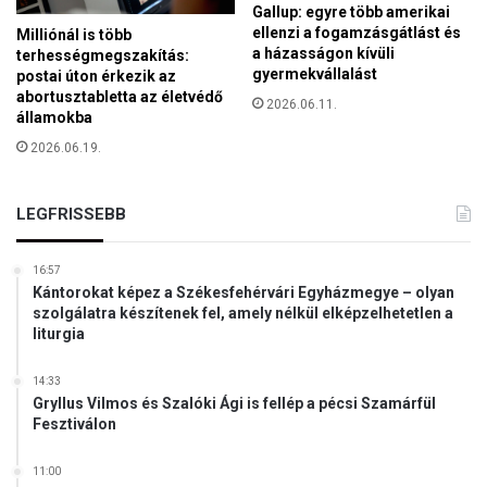
e
Gallup: egyre több amerikai
l
ellenzi a fogamzásgátlást és
Milliónál is több
a házasságon kívüli
ő
terhességmegszakítás:
gyermekvállalást
postai úton érkezik az
s
abortusztabletta az életvédő
s
2026.06.11.
államokba
é
g
2026.06.19.
e
LEGFRISSEBB
16:57
Kántorokat képez a Székesfehérvári Egyházmegye – olyan
szolgálatra készítenek fel, amely nélkül elképzelhetetlen a
liturgia
14:33
Gryllus Vilmos és Szalóki Ági is fellép a pécsi Szamárfül
Fesztiválon
11:00