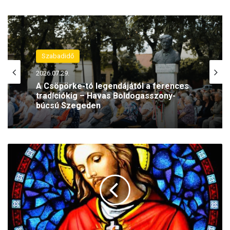
Szabadidő
2026.07.29.
A Csöpörke-tó legendájától a ferences
tradíciókig – Havas Boldogasszony-
búcsú Szegeden
J
é
z
u
s
S
z
e