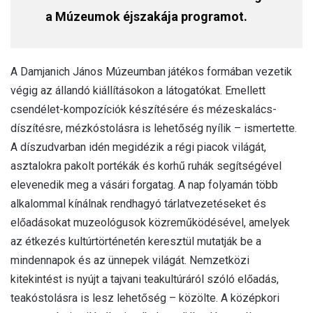
a Múzeumok éjszakája programot.
A Damjanich János Múzeumban játékos formában vezetik
végig az állandó kiállításokon a látogatókat. Emellett
csendélet-kompozíciók készítésére és mézeskalács-
díszítésre, mézkóstolásra is lehetőség nyílik – ismertette.
A díszudvarban idén megidézik a régi piacok világát,
asztalokra pakolt portékák és korhű ruhák segítségével
elevenedik meg a vásári forgatag. A nap folyamán több
alkalommal kínálnak rendhagyó tárlatvezetéseket és
előadásokat muzeológusok közreműködésével, amelyek
az étkezés kultúrtörténetén keresztül mutatják be a
mindennapok és az ünnepek világát. Nemzetközi
kitekintést is nyújt a tajvani teakultúráról szóló előadás,
teakóstolásra is lesz lehetőség – közölte. A középkori