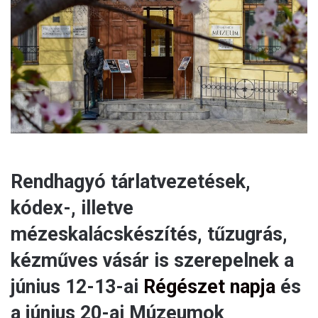
m
a
i
l
Rendhagyó tárlatvezetések,
kódex-, illetve
mézeskalácskészítés, tűzugrás,
kézműves vásár is szerepelnek a
június 12-13-ai
Régészet napja
és
a június 20-ai Múzeumok