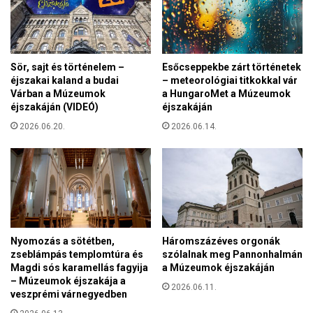
,
a
h
a
Sör, sajt és történelem –
Esőcseppekbe zárt történetek
t
éjszakai kaland a budai
– meteorológiai titkokkal vár
á
Várban a Múzeumok
a HungaroMet a Múzeumok
r
éjszakáján (VIDEÓ)
éjszakáján
k
e
2026.06.20.
2026.06.14.
r
í
t
é
s
n
e
Nyomozás a sötétben,
Háromszázéves orgonák
m
zseblámpás templomtúra és
szólalnak meg Pannonhalmán
–
Magdi sós karamellás fagyija
a Múzeumok éjszakáján
M
– Múzeumok éjszakája a
2026.06.11.
i
veszprémi várnegyedben
é