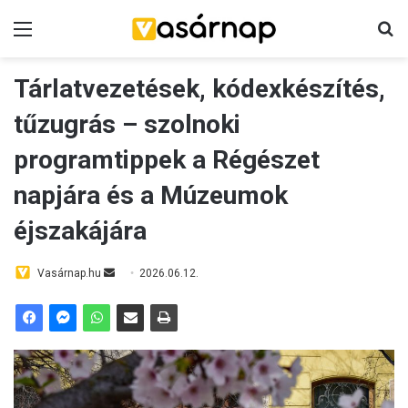
Menü
K
Tárlatvezetések, kódexkészítés,
tűzugrás – szolnoki
programtippek a Régészet
napjára és a Múzeumok
éjszakájára
Vasárnap.hu
S
2026.06.12.
e
n
d
a
n
e