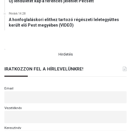
Új lendületet kap a ferences jelenlét Pécsett
a
?
Péntek 14:28
A honfoglaláskori elithez tartozó régészeti leletegyüttes
került elő Pest megyében (VIDEÓ)
.
Hirdetés
IRATKOZZON FEL A HÍRLEVELÜNKRE!
Email
Vezetéknév
Keresztnév