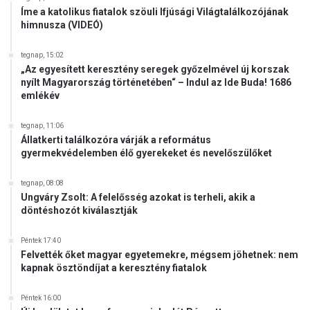
Íme a katolikus fiatalok szöuli Ifjúsági Világtalálkozójának
y
himnusza (VIDEÓ)
ú
j
tegnap, 15:02
r
„Az egyesített keresztény seregek győzelmével új korszak
e
nyílt Magyarország történetében“ – Indul az Ide Buda! 1686
n
emlékév
d
s
tegnap, 11:06
z
Állatkerti találkozóra várják a református
e
gyermekvédelemben élő gyerekeket és nevelőszülőket
r
t
tegnap, 08:08
a
Ungváry Zsolt: A felelősség azokat is terheli, akik a
z
döntéshozót kiválasztják
o
r
Péntek 17:40
s
Felvették őket magyar egyetemekre, mégsem jöhetnek: nem
z
kapnak ösztöndíjat a keresztény fiatalok
á
g
Péntek 16:00
r