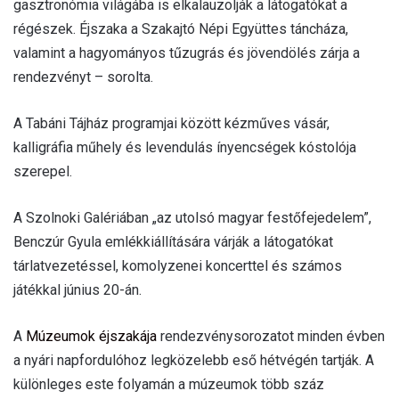
gasztronómia világába is elkalauzolják a látogatókat a
régészek. Éjszaka a Szakajtó Népi Együttes táncháza,
valamint a hagyományos tűzugrás és jövendölés zárja a
rendezvényt – sorolta.
A Tabáni Tájház programjai között kézműves vásár,
kalligráfia műhely és levendulás ínyencségek kóstolója
szerepel.
A Szolnoki Galériában „az utolsó magyar festőfejedelem”,
Benczúr Gyula emlékkiállítására várják a látogatókat
tárlatvezetéssel, komolyzenei koncerttel és számos
játékkal június 20-án.
A
Múzeumok éjszakája
rendezvénysorozatot minden évben
a nyári napfordulóhoz legközelebb eső hétvégén tartják. A
különleges este folyamán a múzeumok több száz