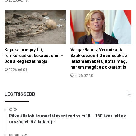
2026.06.13.
r
t
k
é
n
y
s
z
Kapukat megnyitni,
Varga-Bajusz Veronika: A
e
fémkeresőket bekapcsolni! –
Szakképzés 4.0 nemcsak az
r
Jön a Régészet napja
intézményeket újította meg,
í
hanem magát az oktatást is
2026.06.06.
t
2026.02.10.
B
r
ü
LEGFRISSEBB
s
s
z
07:09
Ritka állatok és másfél évszázados múlt – 160 éves lett az
e
ország első állatkertje
l
e
g
tegnap, 17:34