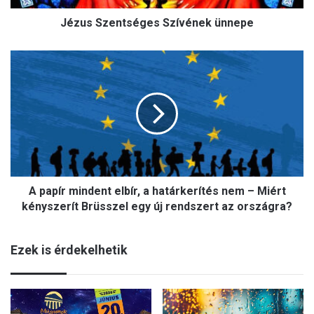
n
Jézus Szentséges Szívének ünnepe
t
s
é
A
g
p
e
a
s
p
S
í
z
r
í
m
v
i
é
n
n
A papír mindent elbír, a határkerítés nem – Miért
d
e
e
kényszerít Brüsszel egy új rendszert az országra?
k
n
ü
t
n
Ezek is érdekelhetik
e
n
l
e
b
p
í
e
r