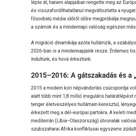
lépte át, hanem alapjaiban rengette meg az Európai
és visszafordíthatatlanul megváltoztatta a nyuga
fősodratú média időről időre megpróbálja megnyugt
a számok és a mindennapi valóság egészen más 
A migráció dinamikája azóta hullámzik, a szabályo
2026-ban is a mindennapjaink része. Érdemes tiszta
indultunk, és hová érkeztünk.
2015–2016: A gátszakadás és a „
2015 a modern kori népvándorlás csúcspontja volt.
alatt több mint 1,8 millió irreguláris határátlépé
tenger életveszélyes hullámain keresztül, lény
érkezett meg a dél-európai partokra. A keleti me
mediterrán (Líbia–Olaszország) útvonalak valóságo
szubszaharai Afrika konfliktusai egyszerre zúdult