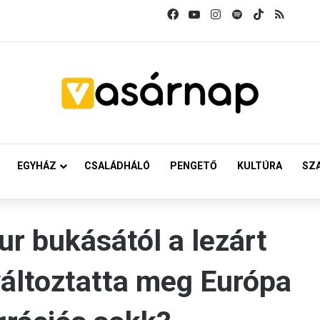
Facebook
YouTube
Instagram
Spotify
TikTok
RSS
EGYHÁZ
CSALÁDHÁLÓ
PENGETŐ
KULTÚRA
SZ
r bukásától a lezárt
változtatta meg Európa