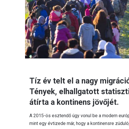
Tíz év telt el a nagy migráci
Tények, elhallgatott statiszt
átírta a kontinens jövőjét.
A 2015-ös esztendő úgy vonul be a modern európai
mint egy évtizede már, hogy a kontinensre zúduló,