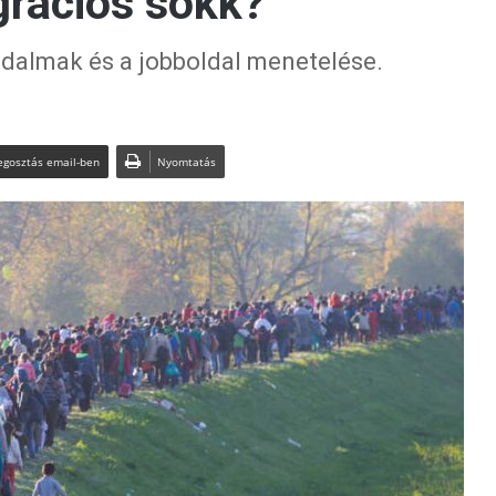
grációs sokk?
dalmak és a jobboldal menetelése.
gosztás email-ben
Nyomtatás