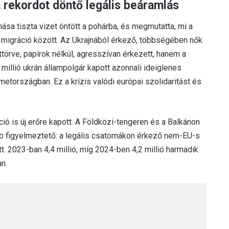
 rekordot döntő legális beáramlás
ása tiszta vizet öntött a pohárba, és megmutatta, mi a
s migráció között. Az Ukrajnából érkező, többségében nők
örve, papírok nélkül, agresszívan érkezett, hanem a
millió ukrán állampolgár kapott azonnali ideiglenes
országban. Ez a krízis valódi európai szolidaritást és
ió is új erőre kapott. A Földközi-tengeren és a Balkánon
bb figyelmeztető: a legális csatornákon érkező nem-EU-s
 2023-ban 4,4 millió, míg 2024-ben 4,2 millió harmadik
n.