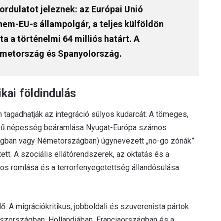
ordulatot jeleznek: az Európai Unió
em-EU-s állampolgár, a teljes külföldön
 a történelmi 64 milliós határt. A
Németország és Spanyolország.
kai földindulás
 tagadhatják az integráció súlyos kudarcát. A tömeges,
tterű népesség beáramlása Nyugat-Európa számos
ágban vagy Németországban) úgynevezett „no-go zónák”
t. A szociális ellátórendszerek, az oktatás és a
nyos romlása és a terrorfenyegetettség állandósulása
lő. A migrációkritikus, jobboldali és szuverenista pártok
szországban, Hollandiában, Franciaországban és a