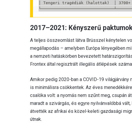
│ Tengeri tragédiák (halottak)  │ 3700+ 
2017–2021: Kényszerű paktumok
A teljes összeomlást látva Brüsszel kénytelen vo
megállapodás – amelyben Európa lényegében milli
a nemzeti hatáskörben bevezetett határszigorítás
Frontex által regisztrált illegális átlépések száma
Amikor pedig 2020-ban a COVID-19 világjárvány mi
is minimálisra csökkentek. Az éves menedékkére
csalóka volt: a nyomás nem szűnt meg, csupán át
maradt a szivárgás, és egyre nyilvánvalóbbá vált,
átvették az afrikai és közel-keleti gazdasági mi
útnak.