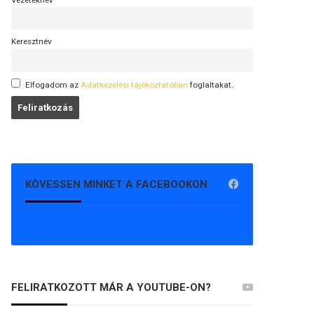
Vezetéknév
Keresztnév
Elfogadom az
Adatkezelési tájékoztatóban
foglaltakat.
KÖVESSEN MINKET A FACEBOOKON
FELIRATKOZOTT MÁR A YOUTUBE-ON?