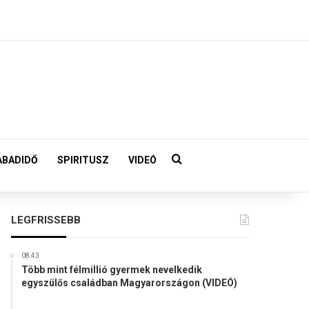
Keresés:
ABADIDŐ
SPIRITUSZ
VIDEÓ
LEGFRISSEBB
08:43
Több mint félmillió gyermek nevelkedik
egyszülős családban Magyarországon (VIDEÓ)