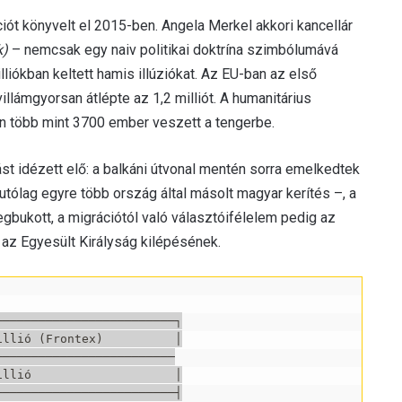
ót könyvelt el 2015-ben. Angela Merkel akkori kancellár
k)
– nemcsak egy naiv politikai doktrína szimbólumává
lliókban keltett hamis illúziókat. Az EU-ban az első
lámgyorsan átlépte az 1,2 milliót. A humanitárius
en több mint 3700 ember veszett a tengerbe.
ást idézett elő: a balkáni útvonal mentén sorra emelkedtek
 utólag egyre több ország által másolt magyar kerítés –, a
bukott, a migrációtól való választóifélelem pedig az
s az Egyesült Királyság kilépésének.
────────────────────────┐

llió (Frontex)          │

────────────────────────

llió                    │

────────────────────────┤
