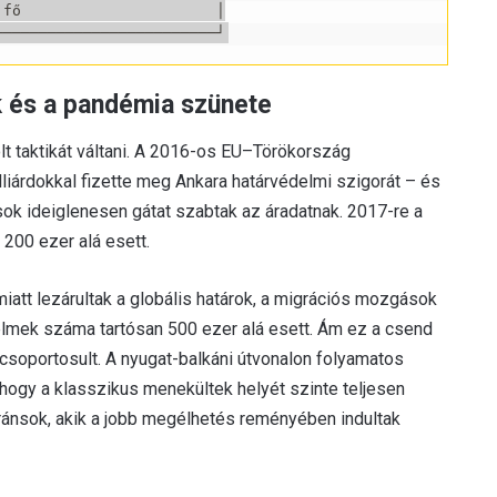
fő                      │

 és a pandémia szünete
lt taktikát váltani. A 2016-os EU–Törökország
árdokkal fizette meg Ankara határvédelmi szigorát – és
ok ideiglenesen gátat szabtak az áradatnak. 2017-re a
 200 ezer alá esett.
att lezárultak a globális határok, a migrációs mozgások
lmek száma tartósan 500 ezer alá esett. Ám ez a csend
csoportosult. A nyugat-balkáni útvonalon folyamatos
 hogy a klasszikus menekültek helyét szinte teljesen
gránsok, akik a jobb megélhetés reményében indultak