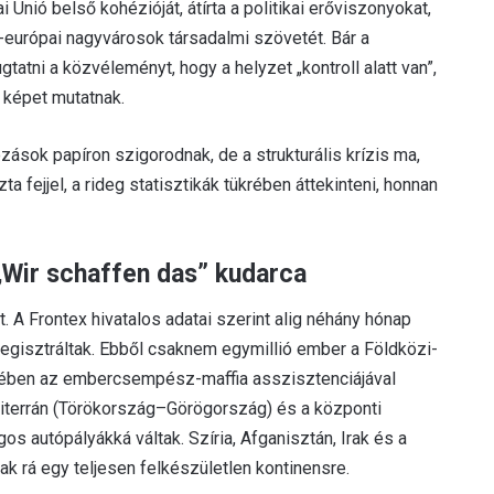
 Unió belső kohézióját, átírta a politikai erőviszonyokat,
t-európai nagyvárosok társadalmi szövetét. Bár a
atni a közvéleményt, hogy a helyzet „kontroll alatt van”,
képet mutatnak.
zások papíron szigorodnak, de a strukturális krízis ma,
 fejjel, a rideg statisztikák tükrében áttekinteni, honnan
Wir schaffen das” kudarca
 A Frontex hivatalos adatai szerint alig néhány hónap
st regisztráltak. Ebből csaknem egymillió ember a Földközi-
egében az embercsempész-maffia asszisztenciájával
diterrán (Törökország–Görögország) és a központi
s autópályákká váltak. Szíria, Afganisztán, Irak és a
ak rá egy teljesen felkészületlen kontinensre.