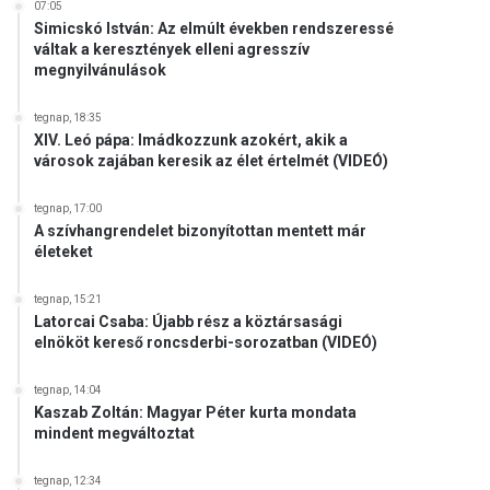
07:05
Simicskó István: Az elmúlt években rendszeressé
váltak a keresztények elleni agresszív
megnyilvánulások
tegnap, 18:35
XIV. Leó pápa: Imádkozzunk azokért, akik a
városok zajában keresik az élet értelmét (VIDEÓ)
tegnap, 17:00
A szívhangrendelet bizonyítottan mentett már
életeket
tegnap, 15:21
Latorcai Csaba: Újabb rész a köztársasági
elnököt kereső roncsderbi-sorozatban (VIDEÓ)
tegnap, 14:04
Kaszab Zoltán: Magyar Péter kurta mondata
mindent megváltoztat
tegnap, 12:34