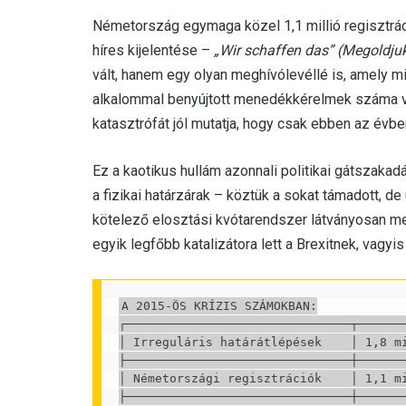
Németország egymaga közel 1,1 millió regisztráci
híres kijelentése –
„Wir schaffen das” (Megoldju
vált, hanem egy olyan meghívólevéllé is, amely mi
alkalommal benyújtott menedékkérelmek száma vil
katasztrófát jól mutatja, hogy csak ebben az évb
Ez a kaotikus hullám azonnali politikai gátszakad
a fizikai határzárak – köztük a sokat támadott, de
kötelező elosztási kvótarendszer látványosan meg
egyik legfőbb katalizátora lett a Brexitnek, vagyi
A 2015-ÖS KRÍZIS SZÁMOKBAN:

┌───────────────────────────────┬───────
│ Irreguláris határátlépések    │ 1,8 mi
├───────────────────────────────┼───────
│ Németországi regisztrációk    │ 1,1 mi
├───────────────────────────────┼───────