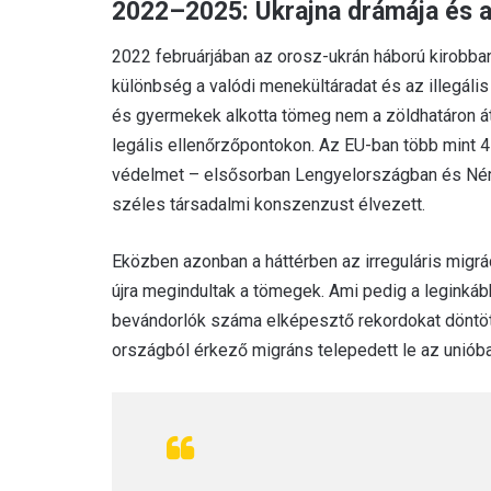
2022–2025: Ukrajna drámája és a
2022 februárjában az orosz-ukrán háború kirobban
különbség a valódi menekültáradat és az illegáli
és gyermekek alkotta tömeg nem a zöldhatáron átt
legális ellenőrzőpontokon. Az EU-ban több mint 4 
védelmet – elsősorban Lengyelországban és Német
széles társadalmi konszenzust élvezett.
Eközben azonban a háttérben az irreguláris migrác
újra megindultak a tömegek. Ami pedig a leginká
bevándorlók száma elképesztő rekordokat döntött.
országból érkező migráns telepedett le az unióba