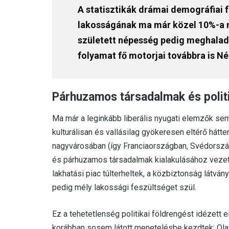
A statisztikák drámai demográfiai f
lakosságának ma már közel 10%-a n
született népesség pedig meghaladta
folyamat fő motorjai továbbra is 
Párhuzamos társadalmak és politi
Ma már a leginkább liberális nyugati elemzők sem
kulturálisan és vallásilag gyökeresen eltérő há
nagyvárosában (így Franciaországban, Svédorsz
és párhuzamos társadalmak kialakulásához vezetet
lakhatási piac túlterheltek, a közbiztonság látvá
pedig mély lakossági feszültséget szül.
Ez a tehetetlenség politikai földrengést idézett e
korábban sosem látott menetelésbe kezdtek: Ola