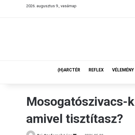
2026. augusztus 9., vasárnap
(H)ARCTÉR
REFLEX
VÉLEMÉNY
Mosogatószivacs-ki
amivel tisztítasz?