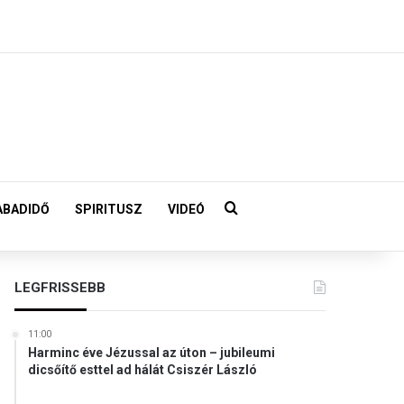
Keresés:
ABADIDŐ
SPIRITUSZ
VIDEÓ
LEGFRISSEBB
11:00
Harminc éve Jézussal az úton – jubileumi
dicsőítő esttel ad hálát Csiszér László