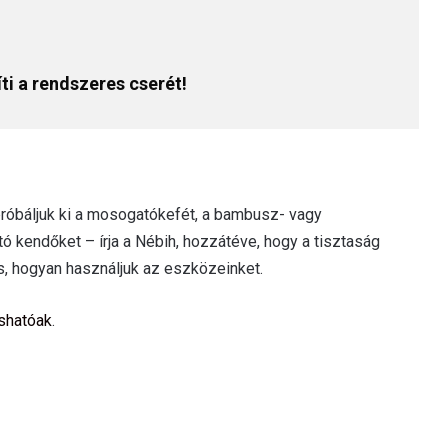
ti a rendszeres cserét!
 próbáljuk ki a mosogatókefét, a bambusz- vagy
ó kendőket – írja a Nébih, hozzátéve, hogy a tisztaság
s, hogyan használjuk az eszközeinket.
ashatóak
.