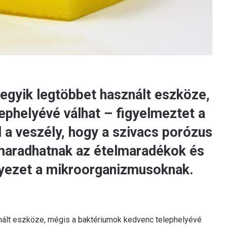
egyik legtöbbet használt eszköze,
ephelyévé válhat – figyelmeztet a
 a veszély, hogy a szivacs porózus
aradhatnak az ételmaradékok és
nyezet a mikroorganizmusoknak.
ált eszköze, mégis a baktériumok kedvenc telephelyévé