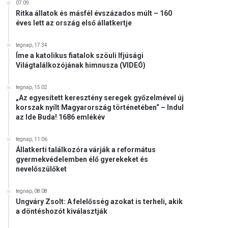
07:09
Ritka állatok és másfél évszázados múlt – 160
éves lett az ország első állatkertje
tegnap, 17:34
Íme a katolikus fiatalok szöuli Ifjúsági
Világtalálkozójának himnusza (VIDEÓ)
tegnap, 15:02
„Az egyesített keresztény seregek győzelmével új
korszak nyílt Magyarország történetében“ – Indul
az Ide Buda! 1686 emlékév
tegnap, 11:06
Állatkerti találkozóra várják a református
gyermekvédelemben élő gyerekeket és
nevelőszülőket
tegnap, 08:08
Ungváry Zsolt: A felelősség azokat is terheli, akik
a döntéshozót kiválasztják