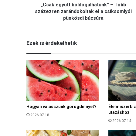
„Csak együtt boldogulhatunk” – Több
t
t
százezren zarándokoltak el a csíksomlyói
b
pünkösdi búcsúra
o
l
d
Ezek is érdekelhetik
o
g
u
l
h
a
t
u
n
k
”
Hogyan válasszunk görögdinnyét?
Élelmiszerbiz
utazáshoz
–
2026.07.18.
T
2026.07.14.
ö
b