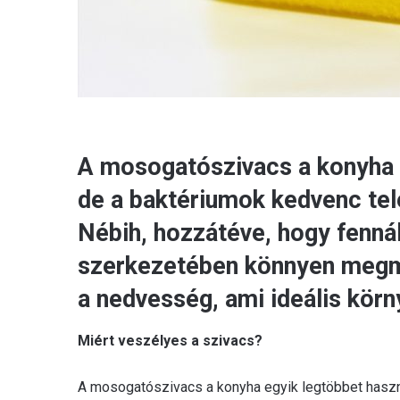
A mosogatószivacs a konyha 
de a baktériumok kedvenc tel
Nébih, hozzátéve, hogy fennál
szerkezetében könnyen megm
a nedvesség, ami ideális kör
Miért veszélyes a szivacs?
A mosogatószivacs a konyha egyik legtöbbet haszn