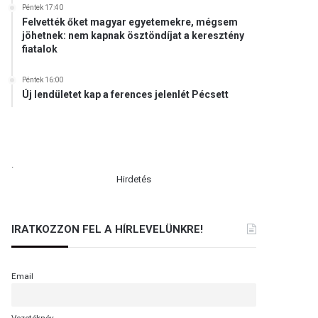
Péntek 17:40
Felvették őket magyar egyetemekre, mégsem
jöhetnek: nem kapnak ösztöndíjat a keresztény
fiatalok
Péntek 16:00
Új lendületet kap a ferences jelenlét Pécsett
.
Hirdetés
IRATKOZZON FEL A HÍRLEVELÜNKRE!
Email