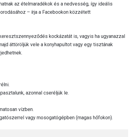
tnak az ételmaradékok és a nedvesség, így ideális
orodásához – írja a Facebookon közzétett
a keresztszennyeződés kockázatát is, vagyis ha ugyanazzal
majd áttöröljük vele a konyhapultot vagy egy tisztának
jedhetnek.
élni.
asztalunk, azonnal cseréljük le.
amatosan vízben.
osogatószerrel vagy mosogatógépben (magas hőfokon).