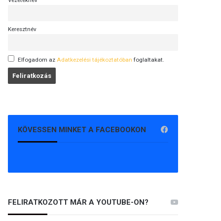
Vezetéknév
Keresztnév
Elfogadom az
Adatkezelési tájékoztatóban
foglaltakat.
KÖVESSEN MINKET A FACEBOOKON
FELIRATKOZOTT MÁR A YOUTUBE-ON?