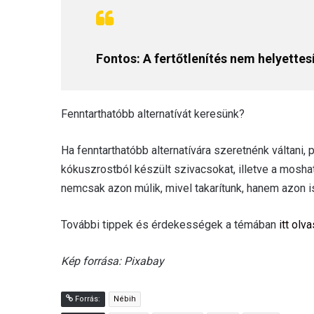
Fontos: A fertőtlenítés nem helyettesí
Fenntarthatóbb alternatívát keresünk?
Ha fenntarthatóbb alternatívára szeretnénk váltani,
kókuszrostból készült szivacsokat, illetve a moshat
nemcsak azon múlik, mivel takarítunk, hanem azon i
További tippek és érdekességek a témában
itt olv
Kép forrása: Pixabay
Forrás:
Nébih