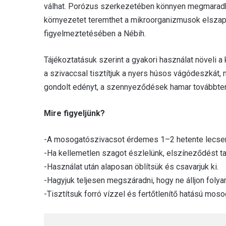
válhat. Porózus szerkezetében könnyen megmaradha
környezetet teremthet a mikroorganizmusok elszap
figyelmeztetésében a Nébih.
Tájékoztatásuk szerint a gyakori használat növeli 
a szivaccsal tisztítjuk a nyers húsos vágódeszkát, 
gondolt edényt, a szennyeződések hamar továbbter
Mire figyeljünk?
-A mosogatószivacsot érdemes 1–2 hetente lecser
-Ha kellemetlen szagot észlelünk, elszíneződést tap
-Használat után alaposan öblítsük és csavarjuk ki.
-Hagyjuk teljesen megszáradni, hogy ne álljon foly
-Tisztítsuk forró vízzel és fertőtlenítő hatású m