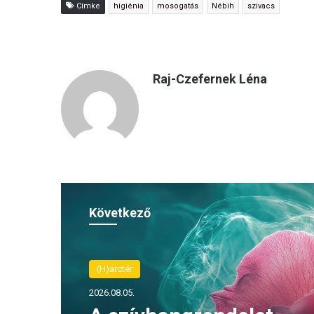
Címke
higiénia
mosogatás
Nébih
szivacs
Raj-Czefernek Léna
Következő
(H)arctér
2026.08.05.