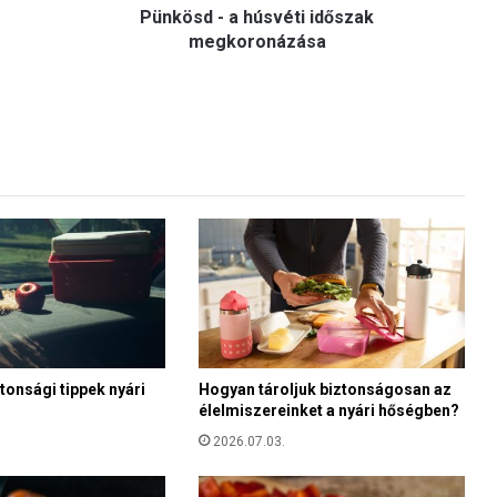
Pünkösd - a húsvéti időszak
h
ú
megkoronázása
s
v
é
t
i
i
d
ő
s
z
a
k
m
e
g
tonsági tippek nyári
Hogyan tároljuk biztonságosan az
élelmiszereinket a nyári hőségben?
k
o
2026.07.03.
r
o