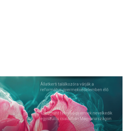
Állatkerti találkozóra várják a
református gyermekvédelemben élő
gyerekeket és nevelőszülőket
Több mint félmillió gyermek nevelkedik
egyszülős családban Magyarországon
(VIDEÓ)