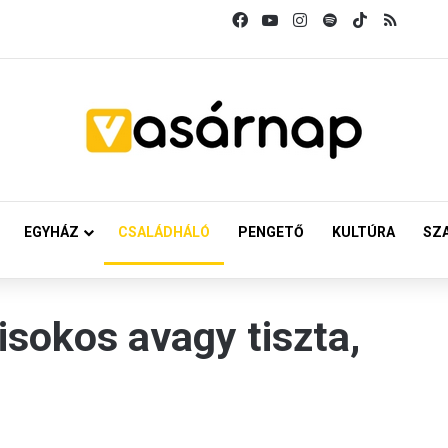
Facebook
YouTube
Instagram
Spotify
TikTok
RSS
EGYHÁZ
CSALÁDHÁLÓ
PENGETŐ
KULTÚRA
SZ
sokos avagy tiszta,