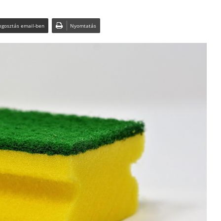
gosztás email-ben
Nyomtatás