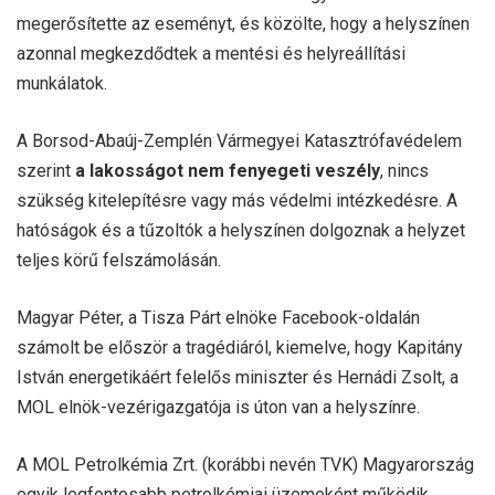
megerősítette az eseményt, és közölte, hogy a helyszínen
azonnal megkezdődtek a mentési és helyreállítási
munkálatok.
A Borsod-Abaúj-Zemplén Vármegyei Katasztrófavédelem
szerint
a lakosságot nem fenyegeti veszély
, nincs
szükség kitelepítésre vagy más védelmi intézkedésre. A
hatóságok és a tűzoltók a helyszínen dolgoznak a helyzet
teljes körű felszámolásán.
Magyar Péter, a Tisza Párt elnöke Facebook-oldalán
számolt be először a tragédiáról, kiemelve, hogy Kapitány
István energetikáért felelős miniszter és Hernádi Zsolt, a
MOL elnök-vezérigazgatója is úton van a helyszínre.
A MOL Petrolkémia Zrt. (korábbi nevén TVK) Magyarország
egyik legfontosabb petrolkémiai üzemeként működik