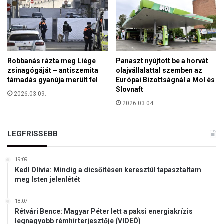
n
a
–
m
"
e
I
s
g
t
y
e
Robbanás rázta meg Liège
Panaszt nyújtott be a horvát
e
r
zsinagógáját – antiszemita
olajvállalattal szemben az
k
támadás gyanúja merült fel
Európai Bizottságnál a Mol és
s
s
Slovnaft
é
2026.03.09.
z
g
2026.03.04.
e
e
m
s
m
i
LEGFRISSEBB
i
n
n
t
d
19:09
e
e
Kedl Olívia: Mindig a dicsőítésen keresztül tapasztaltam
l
meg Isten jelenlétét
n
l
h
i
e
18:07
g
Rétvári Bence: Magyar Péter lett a paksi energiakrízis
l
e
legnagyobb rémhírterjesztője (VIDEÓ)
y