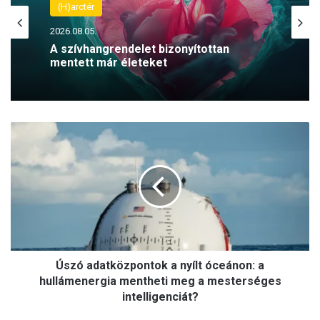
(H)arctér
2026.08.06.
Felháborító! Megrongálták Radnóti
Miklós szobrát a szerbiai Borban
Ú
s
z
ó
a
d
a
t
k
Úszó adatközpontok a nyílt óceánon: a
ö
z
hullámenergia mentheti meg a mesterséges
p
intelligenciát?
o