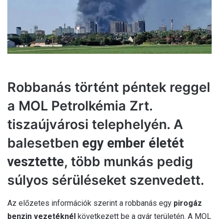
l
Robbanás történt péntek reggel
a MOL Petrolkémia Zrt.
tiszaújvárosi telephelyén. A
balesetben
egy ember életét
, több munkás pedig
vesztette
súlyos sérüléseket szenvedett.
Az előzetes információk szerint a robbanás egy
pirogáz
benzin vezetéknél
következett be a gyár területén. A MOL