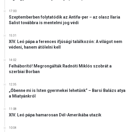
n
z
c
e
17:00
i
Szeptemberben folytatódik az Antifa-per – az olasz Ilaria
t
á
Salist továbbra is mentelmi jog védi
b
t
e
?
n
15:31
XIV. Leó pápa a ferences ifjúsági találkozón: A világot nem
I
védeni, hanem átölelni kell
s
t
14:02
e
Felháborító! Megrongálták Radnóti Miklós szobrát a
n
szerbiai Borban
h
e
12:35
z
„Őbenne mi is Isten gyermekei lehetünk” – Barsi Balázs atya
f
a Miatyánkról
o
r
11:08
d
XIV. Leó pápa hamarosan Dél-Amerikába utazik
u
l
10:04
n