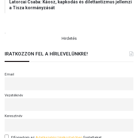
Latorcai Csaba: Káosz, kapkodás és dilettantizmus jellemzi
i
a Tisza kormányzását
”
.
Hirdetés
IRATKOZZON FEL A HÍRLEVELÜNKRE!
Email
Vezetéknév
Keresztnév
Elfogadom az
Adatkezelési tájékoztatóban
foglaltakat.