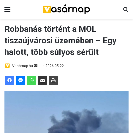
Menü
K
Robbanás történt a MOL
tiszaújvárosi üzemében – Egy
halott, több súlyos sérült
Vasárnap.hu
S
2026.05.22.
e
n
d
a
n
e
m
a
i