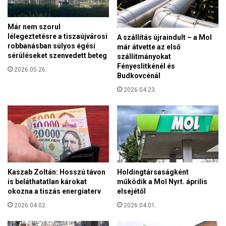
n
l
c
á
e
Már nem szorul
m
lélegeztetésre a tiszaújvárosi
A szállítás újraindult – a Mol
r
e
robbanásban súlyos égési
már átvette az első
t
n
sérüléseket szenvedett beteg
szállítmányokat
e
e
Fényeslitkénél és
z
2026.05.26.
r
Budkovcénál
i
g
2026.04.23.
k
i
a
a
K
m
a
e
t
n
a
t
k
h
o
e
Kaszab Zoltán: Hosszú távon
Holdingtársaságként
m
t
is beláthatatlan károkat
működik a Mol Nyrt. április
b
i
okozna a tiszás energiaterv
elsejétől
á
m
2026.04.02.
2026.04.01.
b
e
a
g