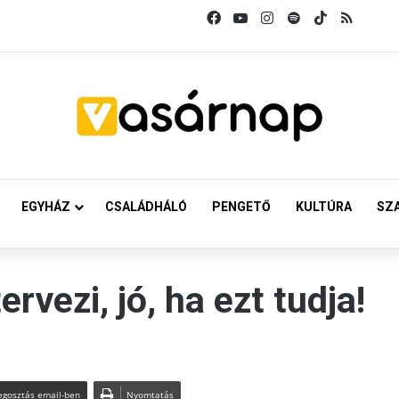
Facebook
YouTube
Instagram
Spotify
TikTok
RSS
EGYHÁZ
CSALÁDHÁLÓ
PENGETŐ
KULTÚRA
SZ
rvezi, jó, ha ezt tudja!
gosztás email-ben
Nyomtatás