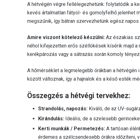
A hétvégén végre fellélegezhetünk: folytatódik a 
kevés ártalmatlan fátyol- és gomolyfelhő jelenhet 
megszűnik, így bátran szervezhetünk egész napos 
Amire viszont kötelező készülni:
Az északias szé
néhol kifejezetten erős széllökések kísérik majd a
kerékpározás vagy a sátrazás során komoly tényező
A hőmérséklet a legmelegebb órákban a hétvégén 
között változnak, így a hajnalok és a késő esték m
Összegzés a hétvégi tervekhez:
Strandolás, napozás:
Kiváló, de az UV-sugár
Kirándulás:
Ideális, de a szelesebb gerinceken
Kerti munkák / Permetezés:
A tartósan élén
érdemes a szélcsendesebb órákra időzíteni, v