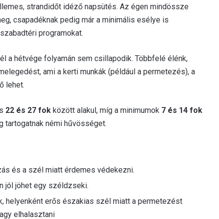
kellemes, strandidőt idéző napsütés. Az égen mindössze
meg, csapadéknak pedig már a minimális esélye is
szabadtéri programokat.
l a hétvége folyamán sem csillapodik. Többfelé élénk,
 melegedést, ami a kerti munkák (például a permetezés), a
 lehet.
is
22 és 27 fok
között alakul, míg a minimumok
7 és 14 fok
ég tartogatnak némi hűvösséget.
zás és a szél miatt érdemes védekezni.
 jól jöhet egy széldzseki.
k, helyenként erős északias szél miatt a permetezést
agy elhalasztani