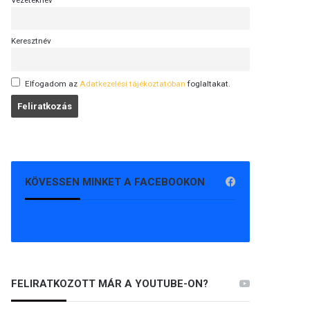
Vezetéknév
Keresztnév
Elfogadom az
Adatkezelési tájékoztatóban
foglaltakat.
KÖVESSEN MINKET A FACEBOOKON
FELIRATKOZOTT MÁR A YOUTUBE-ON?