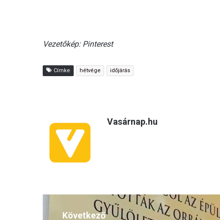
Vezetőkép: Pinterest
Címke
hétvége
időjárás
Vasárnap.hu
Következő