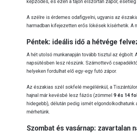
képződés, és ezen a tájon elszórtan zápor, esetleg 
A szélre is érdemes odafigyelni, ugyanis az északi
harmadban kifejezetten erős lökések kísérhetik. A
Péntek: ideális idő a hétvége felv
A hét utolsó munkanapján tovább tisztul az égbolt.
napsütésben lesz részünk. Számottevő csapadéktól m
helyeken fordulhat elő egy-egy futó zápor.
Az északias szél sokfelé megélénkül, a Tiszántúlon
hajnal már kevésbé lesz fázós (zömmel
9 és 14 fo
hidegebb), délután pedig ismét elgondolkodhatunk 
mérhetünk.
Szombat és vasárnap: zavartalan n