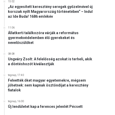
15:02
„Az egyesített keresztény seregek győzelmével új
korszak nyílt Magyarország történetében“ – Indul
az Ide Buda! 1686 emlékév
11:06
Állatkerti találkozóra várják a református
gyermekvédelemben élő gyerekeket és
nevelőszülőket
08:08
Ungváry Zsolt: A felelősség azokat is terheli, akik
a döntéshozót kiválasztják
tegnap, 17:40
Felvették őket magyar egyetemekre, mégsem
jöhetnek: nem kapnak ösztöndíjat a keresztény
fiatalok
tegnap, 16:00
Új lendületet kap a ferences jelenlét Pécsett