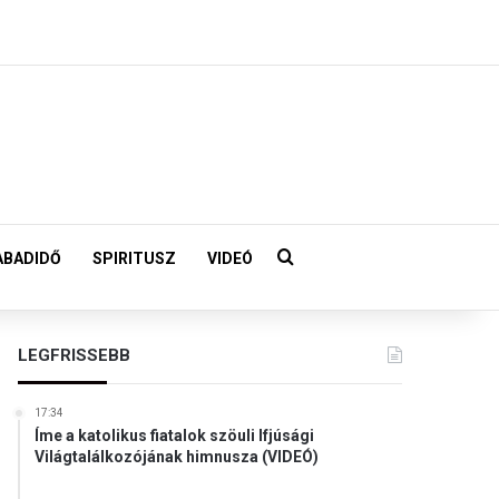
Keresés:
ABADIDŐ
SPIRITUSZ
VIDEÓ
LEGFRISSEBB
17:34
Íme a katolikus fiatalok szöuli Ifjúsági
Világtalálkozójának himnusza (VIDEÓ)