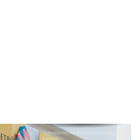
Új lendületet kap a ferences jelenlét
Pécsett