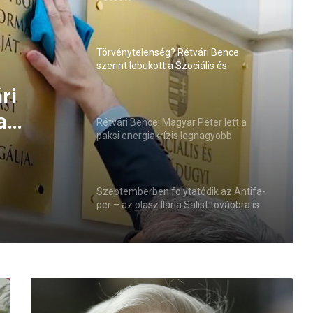
Törvénytelenség? Rétvári Bence
szerint lebukott a Szociális és
Családügyi Minisztérium
Péter
s
Rétvári Bence: Magyar Péter lett a
paksi energiakrízis legnagyobb
sztője
rémhírterjesztője (VIDEÓ)
ri
Szeptemberben folytatódik az Antifa-
per – az olasz Ilaria Salist továbbra is
a
mentelmi jog védi
D
e