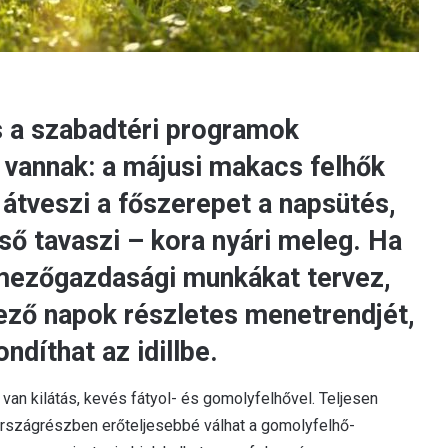
s a szabadtéri programok
 vannak: a májusi makacs felhők
átveszi a főszerepet a napsütés,
ső tavaszi – kora nyári meleg. Ha
y mezőgazdasági munkákat tervez,
ező napok részletes menetrendjét,
ndíthat az idillbe.
 van kilátás, kevés fátyol- és gomolyfelhővel. Teljesen
rszágrészben erőteljesebbé válhat a gomolyfelhő-