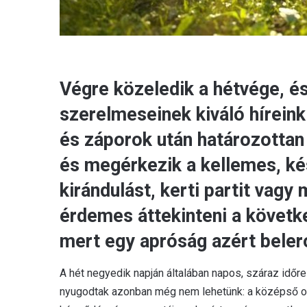
Végre közeledik a hétvége, é
szerelmeseinek kiváló híreink
és záporok után határozottan 
és megérkezik a kellemes, ké
kirándulást, kerti partit vag
érdemes áttekinteni a követk
mert egy apróság azért belero
A hét negyedik napján általában napos, száraz időre
nyugodtak azonban még nem lehetünk: a középső o