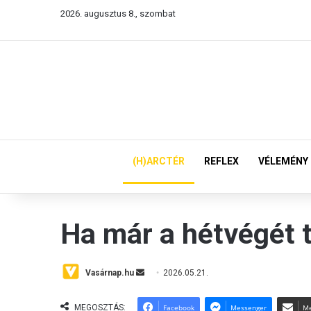
2026. augusztus 8., szombat
(H)ARCTÉR
REFLEX
VÉLEMÉNY
Ha már a hétvégét te
Vasárnap.hu
S
2026.05.21.
e
n
MEGOSZTÁS:
Facebook
Messenger
Me