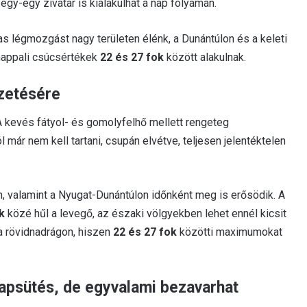
egy-egy zivatar is kialakulhat a nap folyamán.
as légmozgást nagy területen élénk, a Dunántúlon és a keleti
 nappali csúcsértékek
22 és 27 fok
között alakulnak.
ezetésére
 A kevés fátyol- és gomolyfelhő mellett rengeteg
ár nem kell tartani, csupán elvétve, teljesen jelentéktelen
, valamint a Nyugat-Dunántúlon időnként meg is erősödik. A
k
közé hűl a levegő, az északi völgyekben lehet ennél kicsit
a rövidnadrágon, hiszen
22 és 27 fok
közötti maximumokat
apsütés, de egyvalami bezavarhat