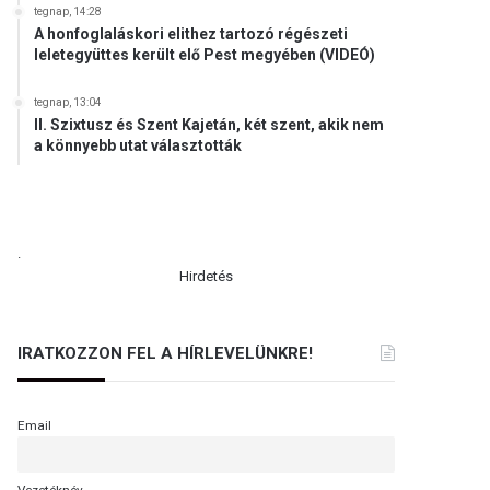
tegnap, 14:28
A honfoglaláskori elithez tartozó régészeti
leletegyüttes került elő Pest megyében (VIDEÓ)
tegnap, 13:04
II. Szixtusz és Szent Kajetán, két szent, akik nem
a könnyebb utat választották
.
Hirdetés
IRATKOZZON FEL A HÍRLEVELÜNKRE!
Email