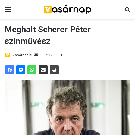
Menü
K
Meghalt Scherer Péter
színművész
Vasárnap.hu
S
2026.05.19.
e
n
d
a
n
e
m
a
i
l