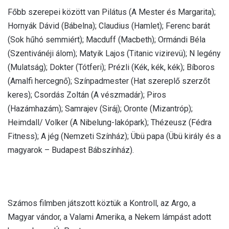
Főbb szerepei között van Pilátus (A Mester és Margarita);
Hornyák Dávid (Bábelna); Claudius (Hamlet); Ferenc barát
(Sok hűhó semmiért); Macduff (Macbeth); Ormándi Béla
(Szentivánéji álom); Matyik Lajos (Titanic vizirevü); N legény
(Mulatság); Dokter (Tótferi); Prézli (Kék, kék, kék); Bíboros
(Amalfi hercegnő); Színpadmester (Hat szereplő szerzőt
keres); Csordás Zoltán (A vészmadár); Piros
(Hazámhazám); Samrajev (Siráj); Oronte (Mizantróp);
Heimdall/ Volker (A Nibelung-lakópark); Thézeusz (Fédra
Fitness); A jég (Nemzeti Színház); Übü papa (Übü király és a
magyarok – Budapest Bábszínház).
Számos filmben játszott köztük a Kontroll, az Argo, a
Magyar vándor, a Valami Amerika, a Nekem lámpást adott