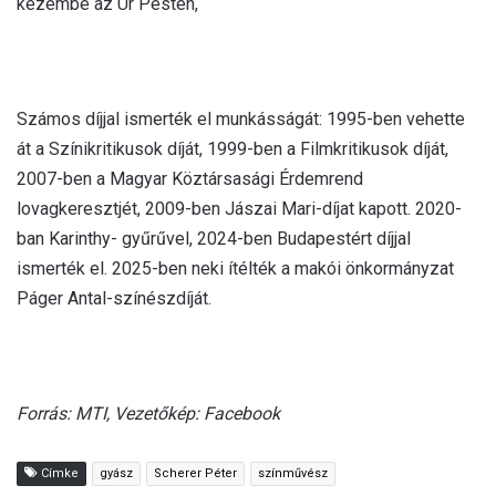
kezembe az Úr Pesten,
Számos díjjal ismerték el munkásságát: 1995-ben vehette
át a Színikritikusok díját, 1999-ben a Filmkritikusok díját,
2007-ben a Magyar Köztársasági Érdemrend
lovagkeresztjét, 2009-ben Jászai Mari-díjat kapott. 2020-
ban Karinthy- gyűrűvel, 2024-ben Budapestért díjjal
ismerték el. 2025-ben neki ítélték a makói önkormányzat
Páger Antal-színészdíját.
Forrás: MTI, Vezetőkép: Facebook
Címke
gyász
Scherer Péter
színművész