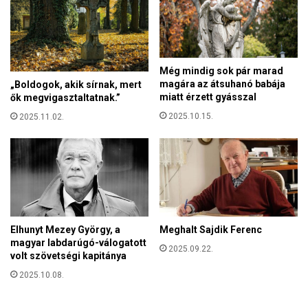
k
o
n
t
a
t
k
a
a
a
Még mindig sok pár marad
m
magára az átsuhanó babája
m
„Boldogok, akik sírnak, mert
i
miatt érzett gyásszal
ők megvigasztaltatnak.”
e
g
s
2025.10.15.
2025.11.02.
r
t
á
e
c
r
i
s
ó
é
ü
g
g
e
y
s
Elhunyt Mezey György, a
Meghalt Sajdik Ferenc
é
magyar labdarúgó-válogatott
i
2025.09.22.
b
volt szövetségi kapitánya
n
e
t
2025.10.08.
n
e
l