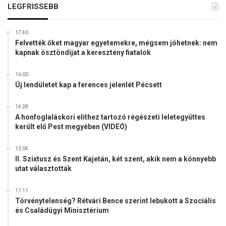
l
LEGFRISSEBB
i
g
17:40
e
Felvették őket magyar egyetemekre, mégsem jöhetnek: nem
n
kapnak ösztöndíjat a keresztény fiatalok
c
i
16:00
a
Új lendületet kap a ferences jelenlét Pécsett
t
ú
14:28
l
A honfoglaláskori elithez tartozó régészeti leletegyüttes
z
került elő Pest megyében (VIDEÓ)
o
t
13:04
t
II. Szixtusz és Szent Kajetán, két szent, akik nem a könnyebb
h
utat választották
a
s
11:11
z
Törvénytelenség? Rétvári Bence szerint lebukott a Szociális
n
és Családügyi Minisztérium
á