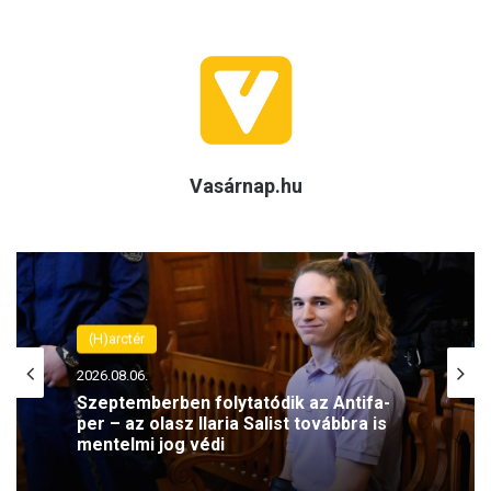
Vasárnap.hu
(H)arctér
2026.08.06.
Szeptemberben folytatódik az Antifa-
per – az olasz Ilaria Salist továbbra is
mentelmi jog védi