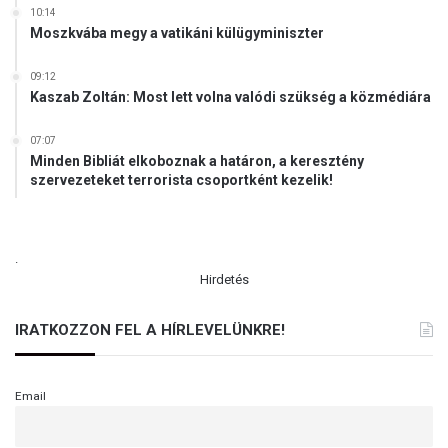
l
10:14
a
Moszkvába megy a vatikáni külügyminiszter
t
á
09:12
t
Kaszab Zoltán: Most lett volna valódi szükség a közmédiára
L
e
07:07
ó
Minden Bibliát elkoboznak a határon, a keresztény
p
szervezeteket terrorista csoportként kezelik!
á
p
a
.
Hirdetés
IRATKOZZON FEL A HÍRLEVELÜNKRE!
Email