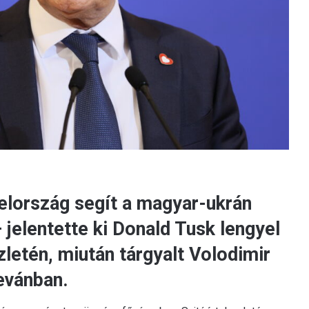
yelország segít a magyar-ukrán
 jelentette ki Donald Tusk lengyel
letén, miután tárgyalt Volodimir
evánban.