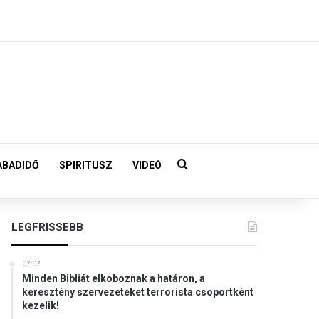
Keresés:
ABADIDŐ
SPIRITUSZ
VIDEÓ
LEGFRISSEBB
07:07
Minden Bibliát elkoboznak a határon, a
keresztény szervezeteket terrorista csoportként
kezelik!