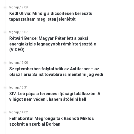
tegnap, 19:09
Kedl Olívia: Mindig a dicsőítésen keresztül
tapasztaltam meg Isten jelenlétét
tegnap, 18:07
Rétvári Bence: Magyar Péter lett a paksi
energiakrízis legnagyobb rémhírterjesztője
(VIDEÓ)
tegnap, 17:00
Szeptemberben folytatódik az Antifa-per – az
olasz Ilaria Salist továbbra is mentelmi jog védi
tegnap, 15:31
XIV. Leó pápa a ferences ifjúsági találkozón: A
világot nem védeni, hanem átölelni kell
tegnap, 14:02
Felháborító! Megrongálták Radnóti Miklós
szobrát a szerbiai Borban