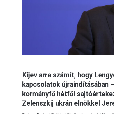
Kijev arra számít, hogy Leng
kapcsolatok újraindításában –
kormányfő hétfői sajtóértekez
Zelenszkij ukrán elnökkel Jer