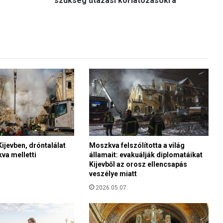
szükség utazási korlátozásokra
r
u
s
s
z
é
l
e
s
k
ö
r
ű
t
jevben, dróntalálat
Moszkva felszólította a világ
va melletti
államait: evakuálják diplomatáikat
e
Kijevből az orosz ellencsapás
r
veszélye miatt
j
e
2026.05.07.
d
é
s