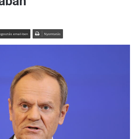
sában
gosztás email-ben
Nyomtatás