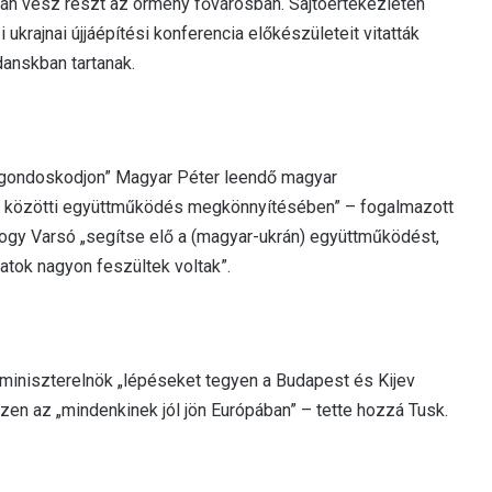
ján vesz részt az örmény fővárosban. Sajtóértekezletén
ukrajnai újjáépítési konferencia előkészületeit vitatták
anskban tartanak.
 „gondoskodjon” Magyar Péter leendő magyar
est közötti együttműködés megkönnyítésében” – fogalmazott
, hogy Varsó „segítse elő a (magyar-ukrán) együttműködést,
atok nagyon feszültek voltak”.
miniszterelnök „lépéseket tegyen a Budapest és Kijev
szen az „mindenkinek jól jön Európában” – tette hozzá Tusk.