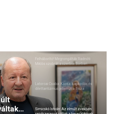
Felháborító! Megrongálták Radnóti
Miklós szobrát a szerbiai Borban
Latorcai Csaba: Káosz, kapkodás és
dilettantizmus jellemzi a Tisza
kormányzását
últ
áltak a
Simicskó István: Az elmúlt években
rendszeressé váltak a keresztények