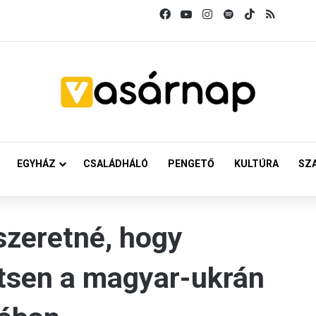
Facebook
YouTube
Instagram
Spotify
TikTok
RSS
EGYHÁZ
CSALÁDHÁLÓ
PENGETŐ
KULTÚRA
SZ
szeretné, hogy
tsen a magyar-ukrán