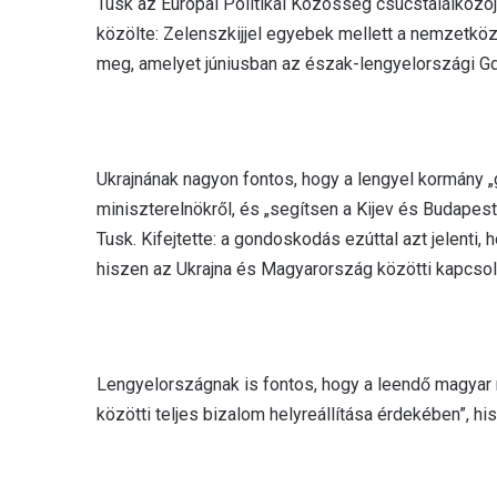
Tusk az Európai Politikai Közösség csúcstalálkozó
közölte: Zelenszkijjel egyebek mellett a nemzetközi 
meg, amelyet júniusban az észak-lengyelországi Gd
Ukrajnának nagyon fontos, hogy a lengyel kormány
miniszterelnökről, és „segítsen a Kijev és Budap
Tusk. Kifejtette: a gondoskodás ezúttal azt jelenti
hiszen az Ukrajna és Magyarország közötti kapcsol
Lengyelországnak is fontos, hogy a leendő magyar 
közötti teljes bizalom helyreállítása érdekében”, hi