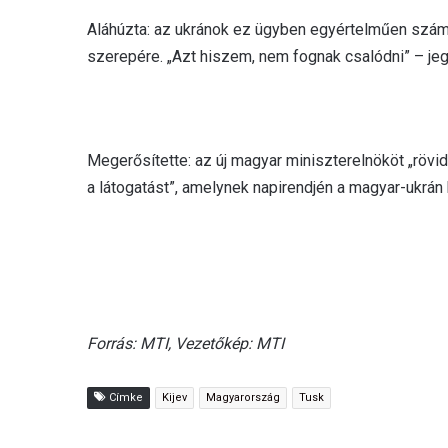
Aláhúzta: az ukránok ez ügyben egyértelműen szám
szerepére. „Azt hiszem, nem fognak csalódni” – je
Megerősítette: az új magyar miniszterelnököt „rövi
a látogatást”, amelynek napirendjén a magyar-ukrán
Forrás: MTI, Vezetőkép: MTI
Címke
Kijev
Magyarország
Tusk