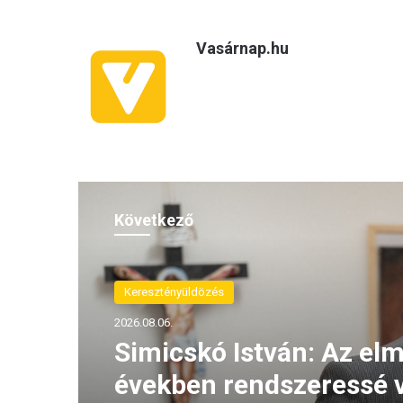
Vasárnap.hu
Következő
Keresztényüldözés
2026.08.06.
Simicskó István: Az elm
években rendszeressé v