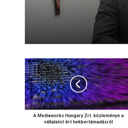
keresztények elleni agr
megnyilvánulások
A
M
e
d
i
a
w
o
r
A Mediaworks Hungary Zrt. közleménye a
k
s
vállalatot ért hekkertámadásról
H