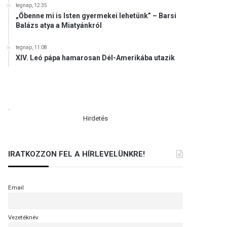
tegnap, 12:35
„Őbenne mi is Isten gyermekei lehetünk” – Barsi
Balázs atya a Miatyánkról
tegnap, 11:08
XIV. Leó pápa hamarosan Dél-Amerikába utazik
.
Hirdetés
IRATKOZZON FEL A HÍRLEVELÜNKRE!
Email
Vezetéknév