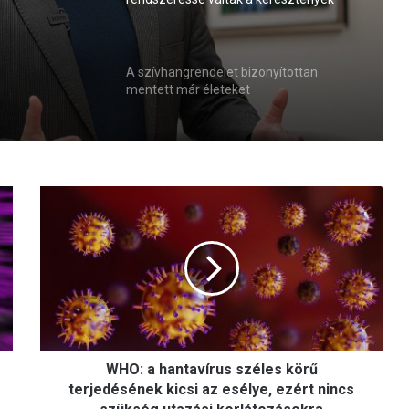
esszív
elleni agresszív megnyilvánulások
A szívhangrendelet bizonyítottan
mentett már életeket
W
H
O
:
a
h
a
n
t
WHO: a hantavírus széles körű
a
v
terjedésének kicsi az esélye, ezért nincs
í