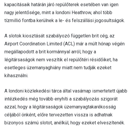
kapacitásaik határán járó repülőterek esetében van igen
nagy jelentősége, mint a londoni Heathrow, ahol több
tízmillió fontba kerülnek a le- és felszállási jogosultságok.
A slotok kiosztását szabályozó független brit cég, az
Airport Coordination Limited (ACL) már a múlt hónap végén
megállapodott a brit kormánnyal arról, hogy a
légitársaságok nem veszítik el repülőtéri résidőiket, ha
esetleges üzemanyaghiány miatt nem tudják ezeket
kihasználni.
A londoni közlekedési tárca által vasárnap ismertetett újabb
intézkedés még tovább enyhíti a szabályozás szigorát
azzal, hogy a légitársaságok üzemanyagtakarékosság
céljából önként, előre tervezetten vissza is adhatnak
bizonyos számú slotot, anélkül, hogy ezeket elveszítenék.