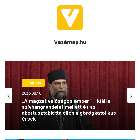
Vasárnap.hu
(H)arctér
(H)arctér
2026.08.09.
2026.08.10.
Kántorokat képez a Székesfehérvári
Egyházmegye – olyan szolgálatra
készítenek fel, amely nélkül
elképzelhetetlen a liturgia
„A magzat valóságos ember” – kiáll a