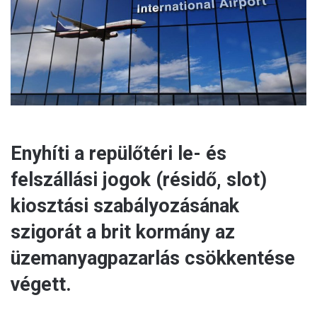
a
i
l
Enyhíti a repülőtéri le- és
felszállási jogok (résidő, slot)
kiosztási szabályozásának
szigorát a brit kormány az
üzemanyagpazarlás csökkentése
végett.