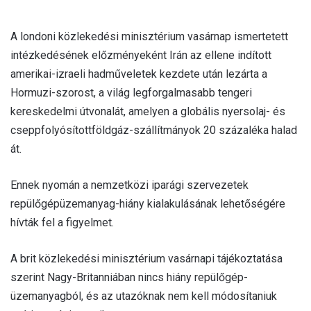
A londoni közlekedési minisztérium vasárnap ismertetett
intézkedésének előzményeként Irán az ellene indított
amerikai-izraeli hadműveletek kezdete után lezárta a
Hormuzi-szorost, a világ legforgalmasabb tengeri
kereskedelmi útvonalát, amelyen a globális nyersolaj- és
cseppfolyósítottföldgáz-szállítmányok 20 százaléka halad
át.
Ennek nyomán a nemzetközi iparági szervezetek
repülőgépüzemanyag-hiány kialakulásának lehetőségére
hívták fel a figyelmet.
A brit közlekedési minisztérium vasárnapi tájékoztatása
szerint Nagy-Britanniában nincs hiány repülőgép-
üzemanyagból, és az utazóknak nem kell módosítaniuk