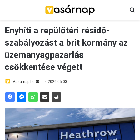
Menü
K
Enyhíti a repülőtéri résidő-
szabályozást a brit kormány az
üzemanyagpazarlás
csökkentése végett
Vasárnap.hu
S
2026.05.03.
e
n
d
a
n
e
m