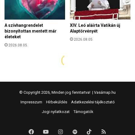
© Copyright 2026, Minden jog fenntartva! |
Vasárnap.hu
Impresszum
Hírbeküldés
Adatkezelési tájékoztató
Jogi nyilatkozat
Támogatók
Facebook
YouTube
Instagram
Spotify
TikTok
RSS