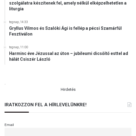
szolgálatra készítenek fel, amely nélkül elképzelhetetlen a
liturgia
tegnap, 14:33
Gryllus Vilmos és Szalóki Ági is fellép a pécsi Szamárfül
Fesztiválon
tegnap, 11:00
Harminc éve Jézussal az úton – jubileumi dicsőítő esttel ad
hálát Csiszér László
.
Hirdetés
IRATKOZZON FEL A HÍRLEVELÜNKRE!
Email