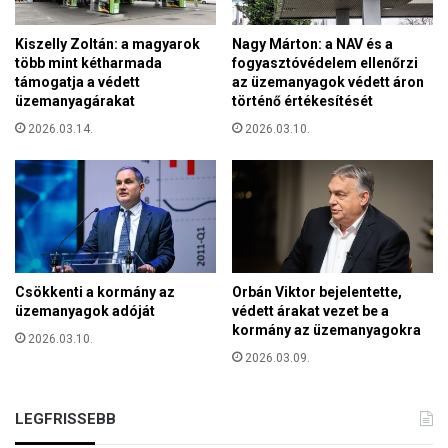
i
g
-
e
Kiszelly Zoltán: a magyarok
Nagy Márton: a NAV és a
s
k
több mint kétharmada
fogyasztóvédelem ellenőrzi
z
k
támogatja a védett
az üzemanyagok védett áron
o
i
üzemanyagárakat
történő értékesítését
r
l
o
2026.03.14.
2026.03.10.
é
s
p
b
é
a
s
n
é
t
k
ö
Csökkenti a kormány az
Orbán Viktor bejelentette,
v
üzemanyagok adóját
védett árakat vezet be a
e
kormány az üzemanyagokra
2026.03.10.
t
2026.03.09.
ő
e
n
LEGFRISSEBB