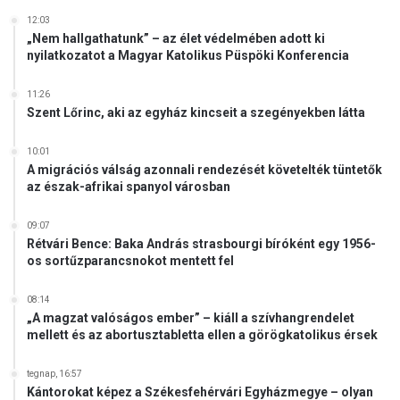
12:03
„Nem hallgathatunk” – az élet védelmében adott ki
nyilatkozatot a Magyar Katolikus Püspöki Konferencia
11:26
Szent Lőrinc, aki az egyház kincseit a szegényekben látta
10:01
A migrációs válság azonnali rendezését követelték tüntetők
az észak-afrikai spanyol városban
09:07
Rétvári Bence: Baka András strasbourgi bíróként egy 1956-
os sortűzparancsnokot mentett fel
08:14
„A magzat valóságos ember” – kiáll a szívhangrendelet
mellett és az abortusztabletta ellen a görögkatolikus érsek
tegnap, 16:57
Kántorokat képez a Székesfehérvári Egyházmegye – olyan