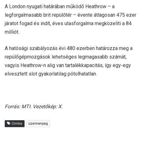
A London nyugati határában működő Heathrow – a
legforgalmasabb brit repülőtér – évente átlagosan 475 ezer
járatot fogad és indít, éves utasforgalma megközelíti a 84
milliót.
A hatósági szabályozás évi 480 ezerben határozza meg a
repülőgépmozgások lehetséges legmagasabb számát,
vagyis Heathrow-n alig van tartalékkapacitás, így egy-egy
elvesztett slot gyakorlatilag pótolhatatlan.
Forrás: MTI. Vezetőkép: X.
Címke
üzemanyag