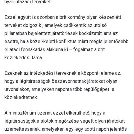
nyári utazási terveiket.
Ezzel együtt is azonban a brit kormány olyan készenléti
terveket dolgoz ki, amelyek csökkentik az utolsó
pillanatban bejelentett járattörlések kockázatát, arra az
esetre, ha a közel-keleti konfliktus miatt mégis jelentősebb
ellátási fennakadás alakulna ki – fogalmaz a brit
közlekedési tárca.
Ezeknek az intézkedési terveknek a központi eleme az,
hogy a légitársaságok összevonhatnak járatokat olyan
útvonalakon, amelyeken naponta több repülőgépet is
közlekedtetnek.
A minisztérium szerint ezzel elkerülhető, hogy a
légitársaságok a slotok megőrzése végett olyan járatokat
üzemeltessenek, amelyeken egy-egy adott napon jelentős