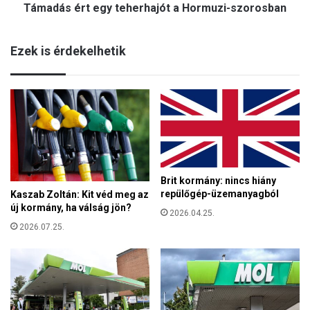
s
Támadás ért egy teherhajót a Hormuzi-szorosban
t
t
e
a
g
z
Ezek is érdekelhetik
y
E
t
g
e
y
h
e
e
s
r
ü
h
l
a
t
j
A
Brit kormány: nincs hiány
ó
r
repülőgép-üzemanyagból
Kaszab Zoltán: Kit véd meg az
t
a
új kormány, ha válság jön?
a
2026.04.25.
b
H
2026.07.25.
E
o
m
r
í
m
r
u
s
z
é