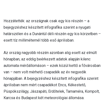
Hozzátették: az országnak csak egy kis részén – a
bejegyzéshez készített infografika szerint a nyugati
határszélen és a Dunántúl déli részén egy kis körzetben –
esett tíz milliméternél több eső áprilisban.
Az ország nagyobb részén azonban alig esett az elmúlt
hónapban, az eddig beérkezett adatok alapján kilenc
automata mérőállomáson – ezek közül kettő a fővárosban
van – nem volt mérhető csapadék az év negyedik
hónapjában. A bejegyzéshez készített infografika szerint
áprilisban nem mért csapadékot Encs, Kékestető,
Püspökszilágy, Jászapáti, Erdőtelek, Tarnaméra, Kompolt,
Karcsa és Budapest két meteorológiai állomása.