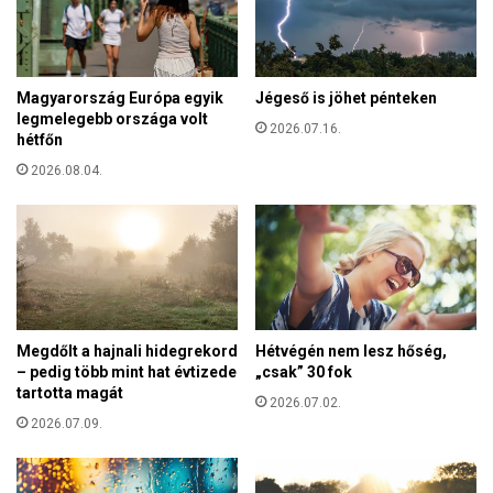
n
á
y
k
a
e
a
r
Magyarország Európa egyik
Jégeső is jöhet pénteken
m
ü
legmelegebb országa volt
á
2026.07.16.
l
hétfőn
s
t
o
2026.08.04.
a
d
z
i
é
k
s
l
z
e
a
g
k
h
-
Megdőlt a hajnali hidegrekord
Hétvégén nem lesz hőség,
o
m
– pedig több mint hat évtizede
„csak” 30 fok
s
a
tartotta magát
s
2026.07.02.
l
z
2026.07.09.
i
a
t
b
e
b