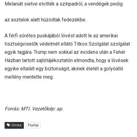
Melaniát sietve elvitték a színpadról, a vendégek pedig
az asztalok alatt húzódtak fedezékbe.
A férfi sörétes puskájából lövést adott le az amerikai
tisztségviselők védelmét ellátó Titkos Szolgálat szolgálat
egyik tagjára. Trump nem sokkal az incidens után a Fehér
Házban tartott sajtótájékoztatón elmondta, hogy a lövések
egyike eltalált egy biztonságit, akinek életét a golyóálló
mellény mentette meg.
Forrás: MTI. Vezetőkép: ap.
Címke
Trump