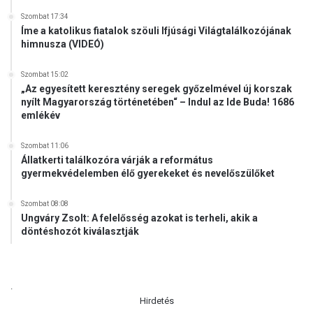
s
Szombat 17:34
t
Íme a katolikus fiatalok szöuli Ifjúsági Világtalálkozójának
r
himnusza (VIDEÓ)
á
c
Szombat 15:02
i
„Az egyesített keresztény seregek győzelmével új korszak
ó
nyílt Magyarország történetében“ – Indul az Ide Buda! 1686
t
emlékév
B
a
Szombat 11:06
l
Állatkerti találkozóra várják a református
a
gyermekvédelemben élő gyerekeket és nevelőszülőket
t
o
Szombat 08:08
n
Ungváry Zsolt: A felelősség azokat is terheli, akik a
a
döntéshozót kiválasztják
l
m
á
d
.
i
Hirdetés
b