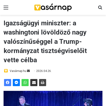
Menü
K
Igazságügyi miniszter: a
washingtoni lövöldöző nagy
valószínűséggel a Trump-
kormányzat tisztségviselőit
vette célba
Vasárnap.hu
S
2026.04.26.
e
n
d
a
n
e