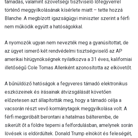
támadás, valamint szövetségi tisztviselő lőfegyverrel
történő meggyilkolásának kísérlete miatt – tette hozzá
Blanche. A megbízott igazságügyi miniszter szerint a férfi
nem működik együtt a hatóságokkal.
A nyomozók ugyan nem nevezték meg a gyanúsítottat, de
az ügyet ismerő két rendvédelmi tisztségviselő az AP
amerikai hírügynökségnek nyilatkozva a 31 éves, kaliforniai
illetőségű Cole Tomas Allenként azonosította az elkövetőt.
A bűnüldöző hatóságok a fegyveres támadó elektronikus
eszközeinek és írásainak átvizsgálását követően
előzetesen azt állapították meg, hogy a támadó célja a
vacsorán részt vevő kormánytagok meggyilkolása volt. A
férfi megpróbált berontani a hatalmas bálterembe, de
sikerült őt a földre teperni a felfordulásban, amelynek során
lövések is eldördültek. Donald Trump elnököt és feleségét,