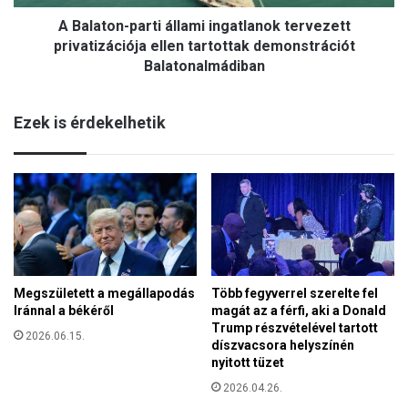
-
a
A Balaton-parti állami ingatlanok tervezett
p
k
a
privatizációja ellen tartottak demonstrációt
i
r
Balatonalmádiban
a
t
z
i
t
Ezek is érdekelhetik
á
e
l
m
l
b
a
e
m
r
i
e
i
k
n
t
g
ő
a
Megszületett a megállapodás
Több fegyverrel szerelte fel
l
Iránnal a békéről
magát az a férfi, aki a Donald
t
e
Trump részvételével tartott
l
2026.06.15.
l
díszvacsora helyszínén
a
r
nyitott tüzet
n
a
o
2026.04.26.
b
k