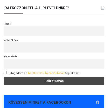
a
IRATKOZZON FEL A HÍRLEVELÜNKRE!
n
Email
Vezetéknév
Keresztnév
Elfogadom az
Adatkezelési tájékoztatóban
foglaltakat.
KÖVESSEN MINKET A FACEBOOKON