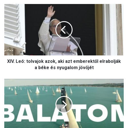
X
I
V
.
L
e
ó
:
t
XIV. Leó: tolvajok azok, aki azt emberektől elrabolják
o
l
a béke és nyugalom jövőjét
v
a
A
j
B
o
a
k
l
a
a
z
t
o
o
k
n
,