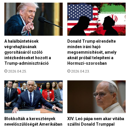
o
t
l
e
j
r
á
v
k
e
a
z
b
A halálbüntetések
Donald Trump elrendelte
e
é
végrehajtásának
minden iráni hajó
t
k
gyorsításáról szóló
megsemmisítését, amely
t
intézkedéseket hozott a
aknát próbál telepíteni a
e
p
Trump-adminisztráció
Hormuzi-szorosban
é
r
s
2026.04.25.
2026.04.23.
i
n
v
y
a
u
t
g
i
a
z
l
á
o
c
Blokkolták a keresztények
XIV. Leó pápa nem akar vitába
m
i
nevelőszülőségét Amerikában
szállni Donald Trumppal
j
ó