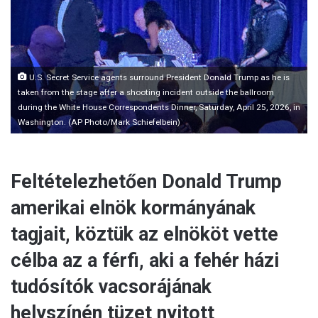
m
a
i
l
U.S. Secret Service agents surround President Donald Trump as he is
taken from the stage after a shooting incident outside the ballroom
during the White House Correspondents Dinner, Saturday, April 25, 2026, in
Washington. (AP Photo/Mark Schiefelbein)
Feltételezhetően Donald Trump
amerikai elnök kormányának
tagjait, köztük az elnököt vette
célba az a férfi, aki a fehér házi
tudósítók vacsorájának
helyszínén tüzet nyitott