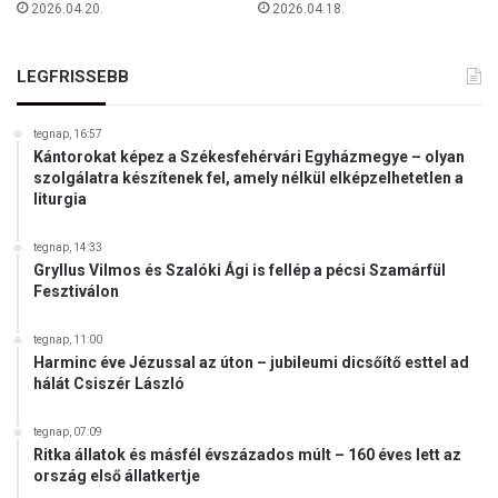
ö
2026.04.20.
2026.04.18.
j
v
a
ő
e
j
LEGFRISSEBB
l
é
l
t
e
tegnap, 16:57
n
Kántorokat képez a Székesfehérvári Egyházmegye – olyan
szolgálatra készítenek fel, amely nélkül elképzelhetetlen a
t
liturgia
a
r
t
tegnap, 14:33
Gryllus Vilmos és Szalóki Ági is fellép a pécsi Szamárfül
o
Fesztiválon
t
t
a
tegnap, 11:00
Harminc éve Jézussal az úton – jubileumi dicsőítő esttel ad
k
hálát Csiszér László
d
e
tegnap, 07:09
m
Ritka állatok és másfél évszázados múlt – 160 éves lett az
o
ország első állatkertje
n