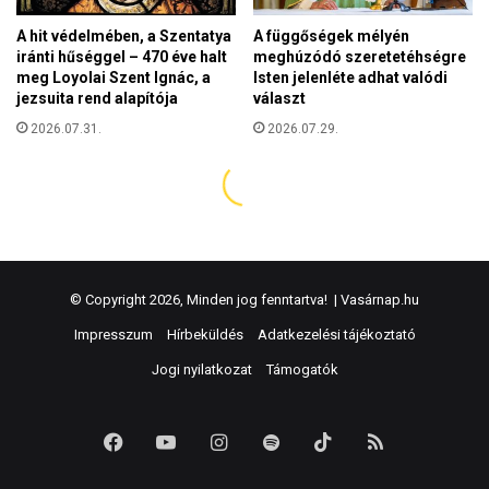
© Copyright 2026, Minden jog fenntartva! |
Vasárnap.hu
Impresszum
Hírbeküldés
Adatkezelési tájékoztató
Jogi nyilatkozat
Támogatók
Facebook
YouTube
Instagram
Spotify
TikTok
RSS