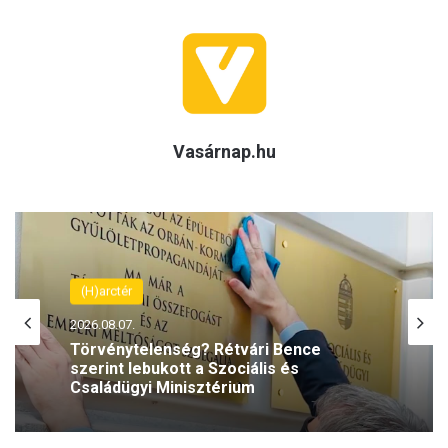
Vasárnap.hu
(H)arctér
2026.08.07.
Törvénytelenség? Rétvári Bence
szerint lebukott a Szociális és
Családügyi Minisztérium