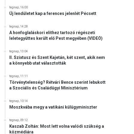
tegnap, 16:00
Új lendületet kap a ferences jelenlét Pécsett
tegnap, 14:28
A honfoglaláskori elithez tartozó régészeti
leletegyüttes került elő Pest megyében (VIDEÓ)
tegnap, 13:04
II. Szixtusz és Szent Kajetán, két szent, akik nem
a könnyebb utat választották
tegnap, 11:11
Törvénytelenség? Rétvári Bence szerint lebukott
a Szociális és Családügyi Minisztérium
tegnap, 10:14
Moszkvába megy a vatikáni külügyminiszter
tegnap, 09:12
Kaszab Zoltán: Most lett volna valódi szükség a
közmédiára