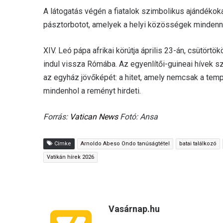
A látogatás végén a fiatalok szimbolikus ajándékok
pásztorbotot, amelyek a helyi közösségek mindennap
XIV. Leó pápa afrikai körútja április 23-án, csütör
indul vissza Rómába. Az egyenlítői-guineai hívek 
az egyház jövőképét: a hitet, amely nemcsak a templ
mindenhol a reményt hirdeti.
Forrás:
Vatican News
Fotó: Ansa
Címke
Arnoldo Abeso Ondo tanúságtétel
batai találkozó
Vatikán hírek 2026
Vasárnap.hu