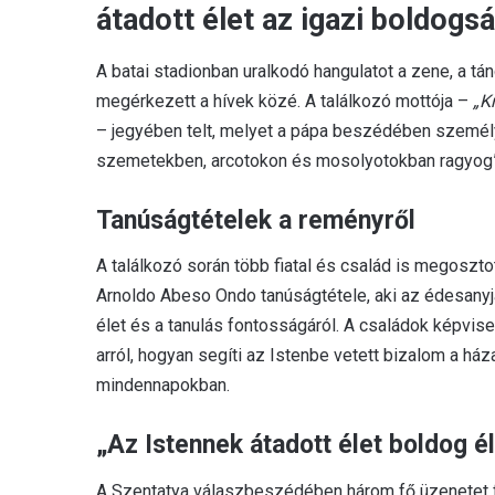
átadott élet az igazi boldogsá
A batai stadionban uralkodó hangulatot a zene, a tá
megérkezett a hívek közé. A találkozó mottója –
„K
– jegyében telt, melyet a pápa beszédében személye
szemetekben, arcotokon és mosolyotokban ragyog”
Tanúságtételek a reményről
A találkozó során több fiatal és család is megoszto
Arnoldo Abeso Ondo tanúságtétele, aki az édesanyja
élet és a tanulás fontosságáról. A családok képvis
arról, hogyan segíti az Istenbe vetett bizalom a h
mindennapokban.
„Az Istennek átadott élet boldog é
A Szentatya válaszbeszédében három fő üzenetet f