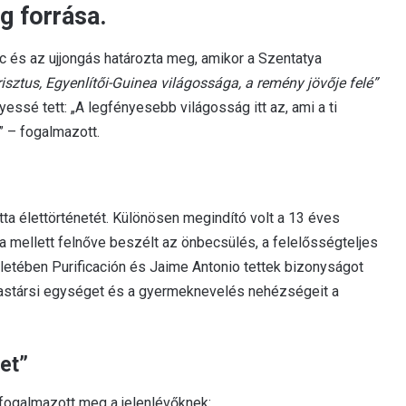
g forrása.
nc és az ujjongás határozta meg, amikor a Szentatya
risztus, Egyenlítői-Guinea világossága, a remény jövője felé”
ssé tett: „A legfényesebb világosság itt az, ami a ti
 – fogalmazott.
tta élettörténetét. Különösen megindító volt a 13 éves
 mellett felnőve beszélt az önbecsülés, a felelősségteljes
eletében Purificación és Jaime Antonio tettek bizonyságot
ázastársi egységet és a gyermeknevelés nehézségeit a
let”
ogalmazott meg a jelenlévőknek: