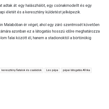
at adtak át: egy halászhálót, egy csónakmodellt és egy
i életét és a keresztény küldetést jelképezik.
tökön Malabóban ér véget, ahol egy záró szentmisét követően
számára azonban ez a látogatás hosszú időre meghatározza
om falai között él, hanem a stadionoktól a börtönökig
keresztény fiatalok és családok
Leo pápa
pápai látogatás Afrika