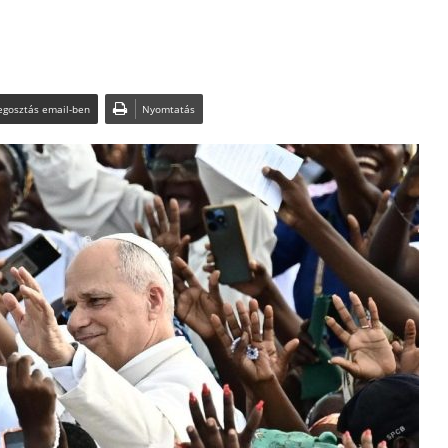
n
gosztás email-ben
Nyomtatás