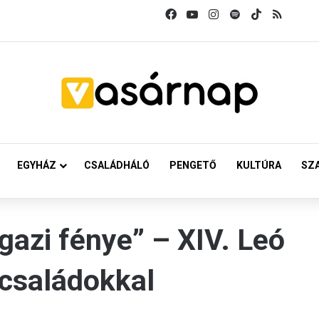
Facebook
YouTube
Instagram
Spotify
TikTok
RSS
EGYHÁZ
CSALÁDHÁLÓ
PENGETŐ
KULTÚRA
SZ
igazi fénye” – XIV. Leó
 családokkal