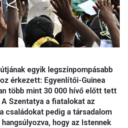
i útjának egyik legszínpompásabb
z érkezett: Egyenlítői-Guinea
 több mint 30 000 hívő előtt tett
A Szentatya a fiatalokat az
 a családokat pedig a társadalom
, hangsúlyozva, hogy az Istennek