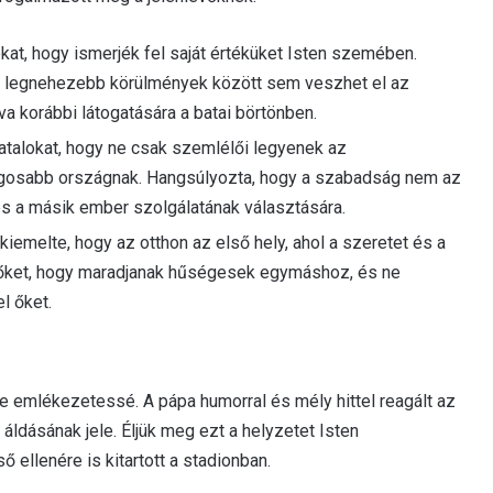
lokat, hogy ismerjék fel saját értéküket Isten szemében.
 a legnehezebb körülmények között sem veszhet el az
a korábbi látogatására a batai börtönben.
iatalokat, hogy ne csak szemlélői legyenek az
ágosabb országnak. Hangsúlyozta, hogy a szabadság nem az
és a másik ember szolgálatának választására.
iemelte, hogy az otthon az első hely, ahol a szeretet és a
zülőket, hogy maradjanak hűségesek egymáshoz, és ne
l őket.
te emlékezetessé. A pápa humorral és mély hittel reagált az
 áldásának jele. Éljük meg ezt a helyzetet Isten
ellenére is kitartott a stadionban.