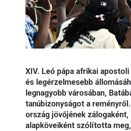
XIV. Leó pápa afrikai apostol
és legérzelmesebb állomásáho
legnagyobb városában, Batában
tanúbizonyságot a reményről. 
ország jövőjének zálogaként,
alapköveiként szólította meg