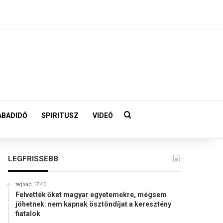
Keresés:
ABADIDŐ
SPIRITUSZ
VIDEÓ
LEGFRISSEBB
tegnap, 17:40
Felvették őket magyar egyetemekre, mégsem
jöhetnek: nem kapnak ösztöndíjat a keresztény
fiatalok