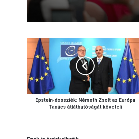
E
p
s
t
e
i
n
-
d
Epstein-dossziék: Németh Zsolt az Európa
o
s
Tanács átláthatóságát követeli
s
z
i
é
k