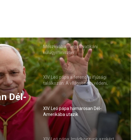
Moszkvába megy a vatikáni
külügyminiszter
XIV. Leó pápa a ferences ifjúsági
találkozón: A világot nem védeni,
hanem átölelni kell
n Dél-
XIV. Leó pápa hamarosan Dél-
Amerikába utazik
XIV. Leó pápa: Imádkozzunk azokért,