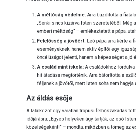
A méltóság védelme:
Arra buzdította a fiata
„Senki sincs kizárva Isten szeretetéből. Még
emberi méltóság” – emlékeztetett a pápa, utalv
Felelősség a jövőért:
Leó pápa arra kérte a f
eseményeknek, hanem aktív építői egy igazs
öncélúságot jelenti, hanem a képességet a jó 
A család mint iskola:
A családokhoz fordulva k
hit átadása megtörténik. Arra bátorította a s
féljenek a jövőtől, mert Isten soha nem hagyja e
Az áldás esője
A találkozót egy váratlan trópusi felhőszakadás tet
időjárásra: „Egyes helyeken úgy tartják, az eső Isten
közelségeként!” – mondta, miközben a tömeg az eső 