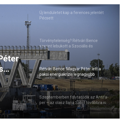
Új lendületet kap a ferences jelenlét
Pécsett
Törvénytelenség? Rétvári Bence
szerint lebukott a Szociális és
Családügyi Minisztérium
Péter
s
Rétvári Bence: Magyar Péter lett a
paksi energiakrízis legnagyobb
sztője
rémhírterjesztője (VIDEÓ)
Szeptemberben folytatódik az Antifa-
per – az olasz Ilaria Salist továbbra is
mentelmi jog védi