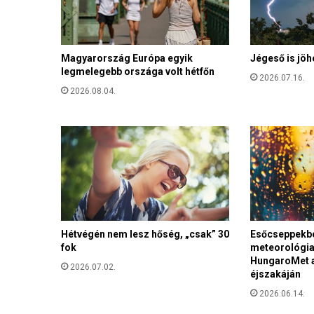
m
m
e
Magyarország Európa egyik
Jégeső is jöh
l
legmelegebb országa volt hétfőn
a
2026.07.16.
d
2026.08.04.
k
o
n
c
e
r
t
e
t
Hétvégén nem lesz hőség, „csak” 30
Esőcseppekbe
a
fok
meteorológiai
M
HungaroMet 
Á
2026.07.02.
éjszakáján
V
S
2026.06.14.
z