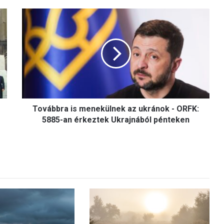
T
o
v
á
b
b
r
a
i
Továbbra is menekülnek az ukránok - ORFK:
s
m
5885-an érkeztek Ukrajnából pénteken
e
n
e
k
ü
l
n
e
k
a