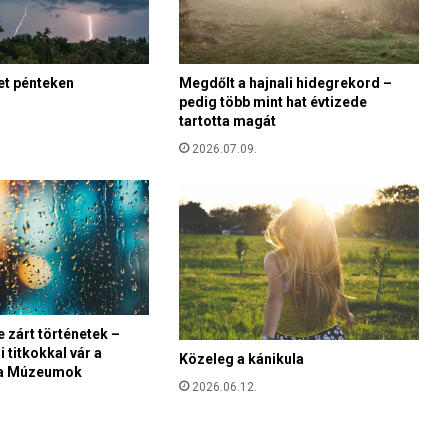
z
u
k
et pénteken
Megdőlt a hajnali hidegrekord –
r
pedig több mint hat évtizede
á
tartotta magát
n
o
2026.07.09.
k
-
O
R
F
K
:
5
 zárt történetek –
8
 titkokkal vár a
8
Közeleg a kánikula
a Múzeumok
5
2026.06.12.
-
a
n