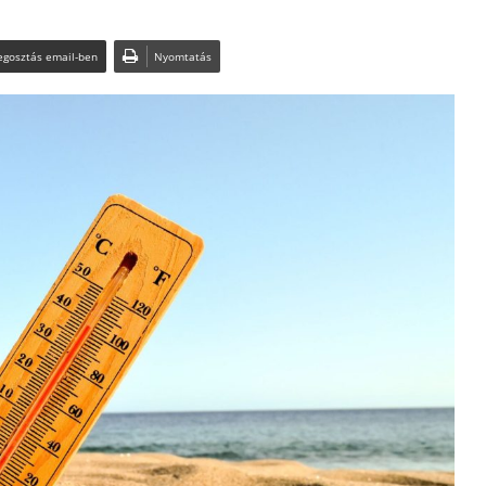
gosztás email-ben
Nyomtatás