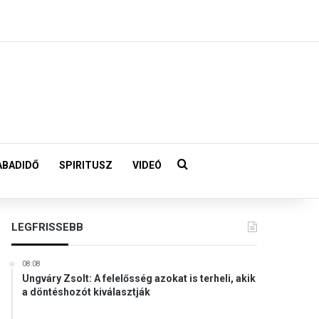
Keresés:
ABADIDŐ
SPIRITUSZ
VIDEÓ
LEGFRISSEBB
08:08
Ungváry Zsolt: A felelősség azokat is terheli, akik
a döntéshozót kiválasztják