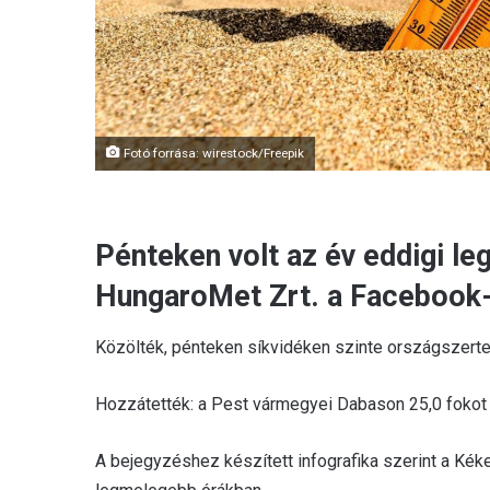
Fotó forrása: wirestock/Freepik
Pénteken volt az év eddigi le
HungaroMet Zrt. a Facebook
Közölték, pénteken síkvidéken szinte országszert
Hozzátették: a Pest vármegyei Dabason 25,0 fokot 
A bejegyzéshez készített infografika szerint a Ké