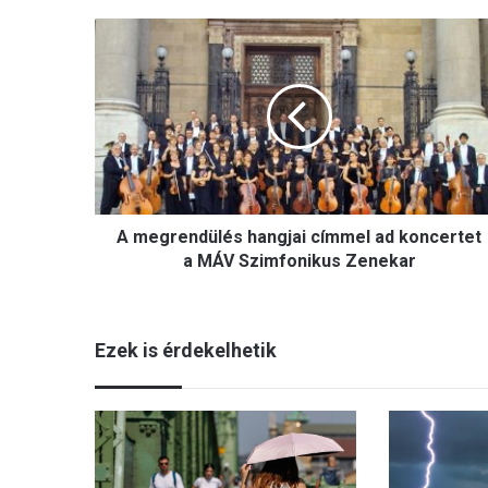
A
m
e
g
r
e
n
d
ü
A megrendülés hangjai címmel ad koncertet
l
é
a MÁV Szimfonikus Zenekar
s
h
a
Ezek is érdekelhetik
n
g
j
a
i
c
í