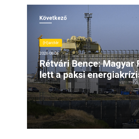
Következő
(H)arctér
2026.08.06.
Rétvári Bence: Magyar 
lett a paksi energiakrízi
legnagyobb rémhírterje
(VIDEÓ)