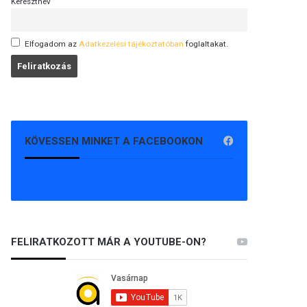
Keresztnév
Elfogadom az
Adatkezelési tájékoztatóban
foglaltakat.
KÖVESSEN MINKET A FACEBOOKON
FELIRATKOZOTT MÁR A YOUTUBE-ON?