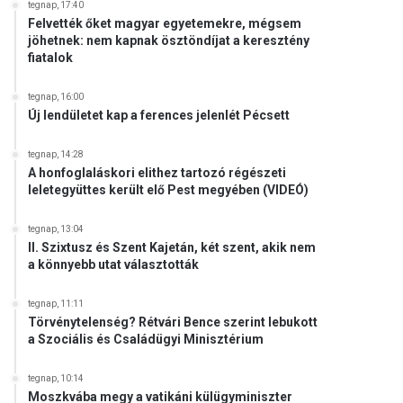
tegnap, 17:40
Felvették őket magyar egyetemekre, mégsem
jöhetnek: nem kapnak ösztöndíjat a keresztény
fiatalok
tegnap, 16:00
Új lendületet kap a ferences jelenlét Pécsett
tegnap, 14:28
A honfoglaláskori elithez tartozó régészeti
leletegyüttes került elő Pest megyében (VIDEÓ)
tegnap, 13:04
II. Szixtusz és Szent Kajetán, két szent, akik nem
a könnyebb utat választották
tegnap, 11:11
Törvénytelenség? Rétvári Bence szerint lebukott
a Szociális és Családügyi Minisztérium
tegnap, 10:14
Moszkvába megy a vatikáni külügyminiszter