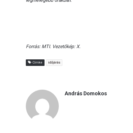
legmelegebb órákban.
Forrás: MTI. Vezetőkép: X.
Címke
időjárás
András Domokos