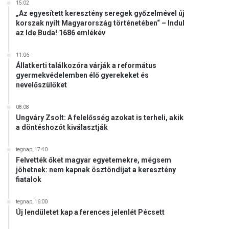
15:02
„Az egyesített keresztény seregek győzelmével új
korszak nyílt Magyarország történetében“ – Indul
az Ide Buda! 1686 emlékév
11:06
Állatkerti találkozóra várják a református
gyermekvédelemben élő gyerekeket és
nevelőszülőket
08:08
Ungváry Zsolt: A felelősség azokat is terheli, akik
a döntéshozót kiválasztják
tegnap, 17:40
Felvették őket magyar egyetemekre, mégsem
jöhetnek: nem kapnak ösztöndíjat a keresztény
fiatalok
tegnap, 16:00
Új lendületet kap a ferences jelenlét Pécsett