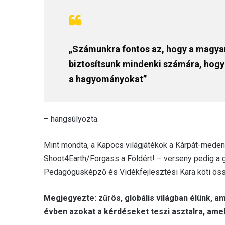
„Számunkra fontos az, hogy a magya
biztosítsunk mindenki számára, hogy m
a hagyományokat”
– hangsúlyozta.
Mint mondta, a Kapocs világjátékok a Kárpát-medenc
Shoot4Earth/Forgass a Földért! – verseny pedig a gl
Pedagógusképző és Vidékfejlesztési Kara köti össz
Megjegyezte: zűrös, globális világban élünk, am
évben azokat a kérdéseket teszi asztalra, amel