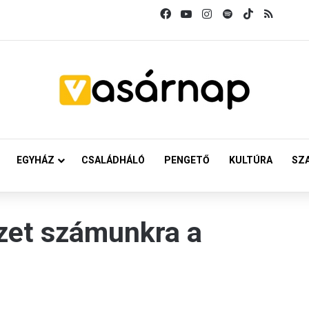
Facebook
YouTube
Instagram
Spotify
TikTok
RSS
EGYHÁZ
CSALÁDHÁLÓ
PENGETŐ
KULTÚRA
SZ
mzet számunkra a