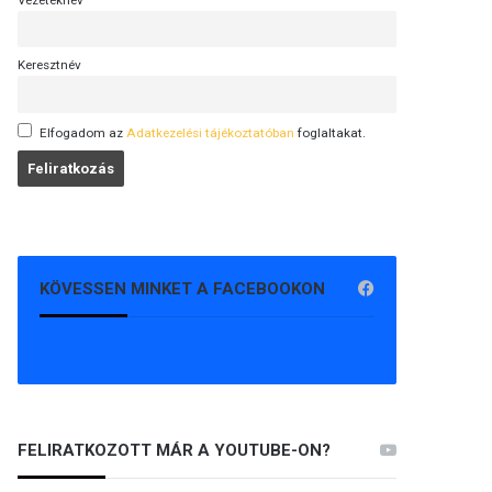
Vezetéknév
Keresztnév
Elfogadom az
Adatkezelési tájékoztatóban
foglaltakat.
KÖVESSEN MINKET A FACEBOOKON
FELIRATKOZOTT MÁR A YOUTUBE-ON?