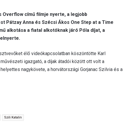
s Overflow című filmje nyerte, a legjobb
st Pátzay Anna és Szécsi Ákos One Step at a Time
ű alkotása a fiatal alkotóknak járó Póla díjat, a
 elnyerte.
sztvevőket élő videókapcsolatban köszöntötte Karl
űvészeti igazgató, a díjak átadói között ott volt a
helyettes nagykövete, a horvátországi Gorjanac Szilvia és a
Szili Katalin