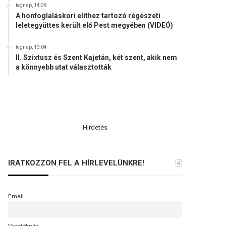
tegnap, 14:28
A honfoglaláskori elithez tartozó régészeti
leletegyüttes került elő Pest megyében (VIDEÓ)
tegnap, 13:04
II. Szixtusz és Szent Kajetán, két szent, akik nem
a könnyebb utat választották
.
Hirdetés
IRATKOZZON FEL A HÍRLEVELÜNKRE!
Email