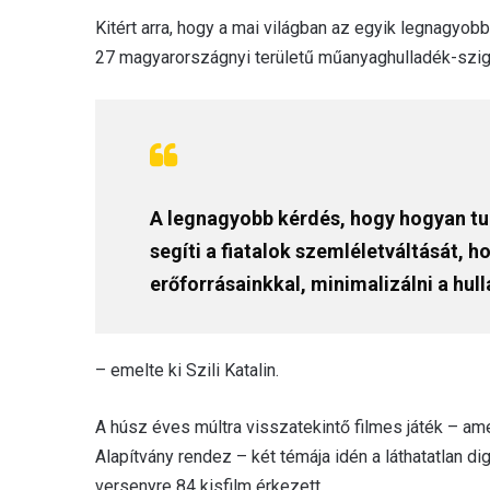
Kitért arra, hogy a mai világban az egyik legnagyobb
27 magyarországnyi területű műanyaghulladék-szig
A legnagyobb kérdés, hogy hogyan tu
segíti a fiatalok szemléletváltását,
erőforrásainkkal, minimalizálni a hul
– emelte ki Szili Katalin.
A húsz éves múltra visszatekintő filmes játék – am
Alapítvány rendez – két témája idén a láthatatlan dig
versenyre 84 kisfilm érkezett.