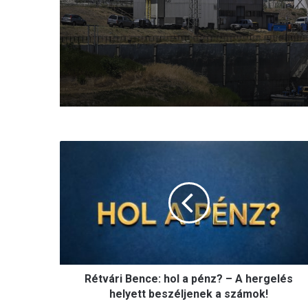
Salist továbbra is ment
jog védi
R
é
t
v
á
r
i
B
e
Rétvári Bence: hol a pénz? – A hergelés
n
c
helyett beszéljenek a számok!
e