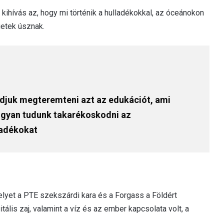
 kihívás az, hogy mi történik a hulladékokkal, az óceánokon
etek úsznak.
djuk megteremteni azt az edukációt, ami
 hogyan tudunk takarékoskodni az
ladékokat
elyet a PTE szekszárdi kara és a Forgass a Földért
itális zaj, valamint a víz és az ember kapcsolata volt, a