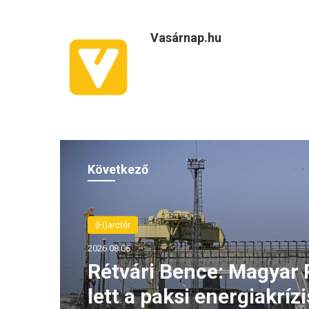
Vasárnap.hu
Következő
(H)arctér
2026.08.06.
Szeptemberben folytat
Antifa-per – az olasz Ila