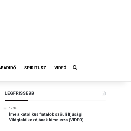
Keresés:
ABADIDŐ
SPIRITUSZ
VIDEÓ
LEGFRISSEBB
17:34
Íme a katolikus fiatalok szöuli Ifjúsági
Világtalálkozójának himnusza (VIDEÓ)