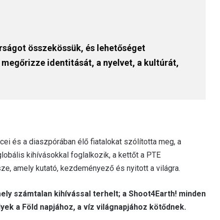
rságot összekössük, és lehetőséget
egőrizze identitását, a nyelvet, a kultúrát,
ei és a diaszpórában élő fiatalokat szólította meg, a
obális kihívásokkal foglalkozik, a kettőt a PTE
e, amely kutató, kezdeményező és nyitott a világra.
ely számtalan kihívással terhelt; a Shoot4Earth! minden
yek a Föld napjához, a víz világnapjához kötődnek.