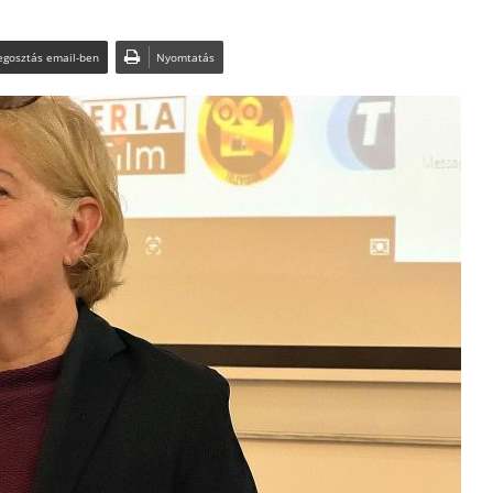
gosztás email-ben
Nyomtatás