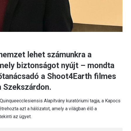
a nemzet lehet számunkra a
mely biztonságot nyújt – mondta
őtanácsadó a Shoot4Earth filmes
án Szekszárdon.
uinqueecclesiensis Alapítvány kuratóriumi tagja, a Kapocs
trehozta azt a hálózatot, amely a világban élő a
kinti az ügyet.