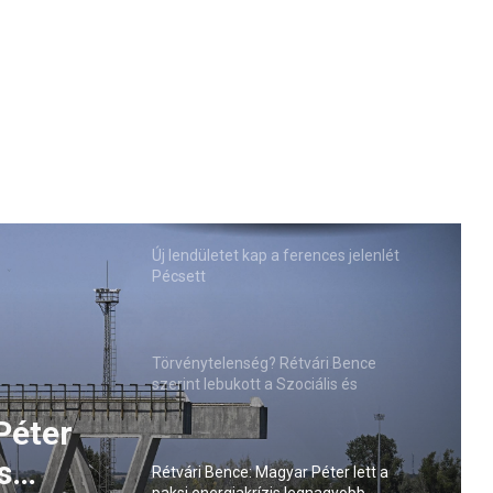
Új lendületet kap a ferences jelenlét
Pécsett
Törvénytelenség? Rétvári Bence
szerint lebukott a Szociális és
Családügyi Minisztérium
ódik az
ria
Rétvári Bence: Magyar Péter lett a