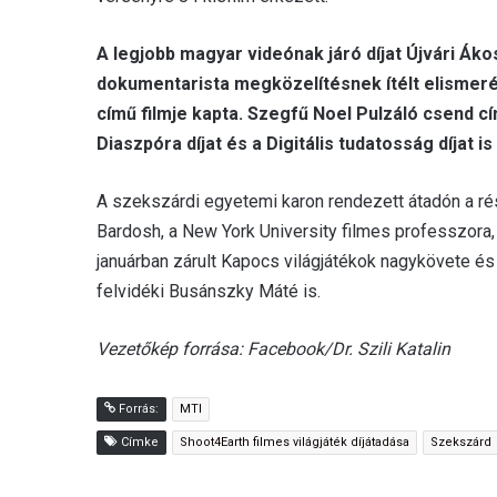
A legjobb magyar videónak járó díjat Újvári Áko
dokumentarista megközelítésnek ítélt elismeré
című filmje kapta. Szegfű Noel Pulzáló csend cím
Diaszpóra díjat és a Digitális tudatosság díjat is
A szekszárdi egyetemi karon rendezett átadón a ré
Bardosh, a New York University filmes professzora, m
januárban zárult Kapocs világjátékok nagykövete és 
felvidéki Busánszky Máté is.
Vezetőkép forrása: Facebook/Dr. Szili Katalin
Forrás:
MTI
Címke
Shoot4Earth filmes világjáték díjátadása
Szekszárd