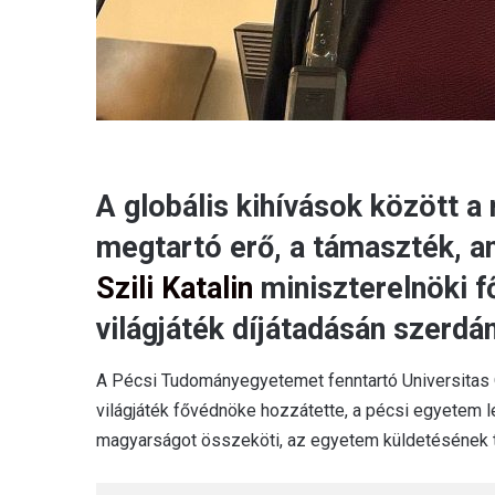
A globális kihívások között 
megtartó erő, a támaszték, a
Szili Katalin
miniszterelnöki f
világjáték díjátadásán szerd
A Pécsi Tudományegyetemet fenntartó Universitas Q
világjáték fővédnöke hozzátette, a pécsi egyetem lé
magyarságot összeköti, az egyetem küldetésének te