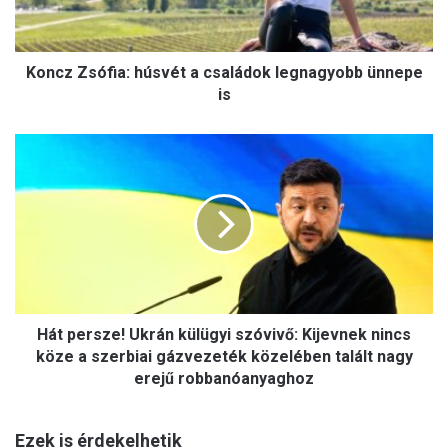
s
ó
f
Koncz Zsófia: húsvét a családok legnagyobb ünnepe
i
a
is
:
h
H
ú
á
s
t
v
p
é
e
t
r
a
s
c
z
s
e
a
Hát persze! Ukrán külügyi szóvivő: Kijevnek nincs
!
l
U
köze a szerbiai gázvezeték közelében talált nagy
á
k
erejű robbanóanyaghoz
d
r
o
á
k
Ezek is érdekelhetik
n