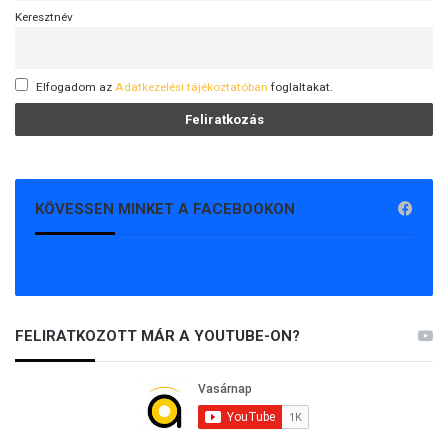
a
Keresztnév
g
h
o
Elfogadom az
Adatkezelési tájékoztatóban
foglaltakat.
z
KÖVESSEN MINKET A FACEBOOKON
FELIRATKOZOTT MÁR A YOUTUBE-ON?