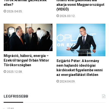
e
ellen?
akarja vonni Magyarországot
k
(VIDEÓ)
n
2026.04.05.
2026.03.12.
i
n
c
s
k
ö
z
e
Migráció, háború, energia –
a
Ezekről tárgyal Orbán Viktor
Szijjártó Péter: A kormány
s
Törökországban
nem hajlandó ideológiai
z
kérdéseket figyelembe venni
2025.12.08.
e
az energiaellátást illetően
r
2024.04.09.
b
i
a
LEGFRISSEBB
i
g
á
17:40