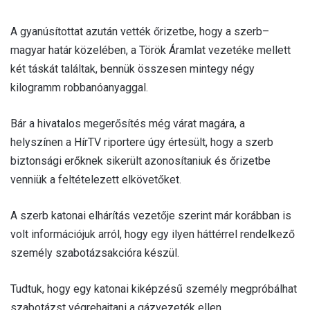
A gyanúsítottat azután vették őrizetbe, hogy a szerb–
magyar határ közelében, a Török Áramlat vezetéke mellett
két táskát találtak, bennük összesen mintegy négy
kilogramm robbanóanyaggal.
Bár a hivatalos megerősítés még várat magára, a
helyszínen a HírTV riportere úgy értesült, hogy a szerb
biztonsági erőknek sikerült azonosítaniuk és őrizetbe
venniük a feltételezett elkövetőket.
A szerb katonai elhárítás vezetője szerint már korábban is
volt információjuk arról, hogy egy ilyen háttérrel rendelkező
személy szabotázsakcióra készül.
Tudtuk, hogy egy katonai kiképzésű személy megpróbálhat
szabotázst végrehajtani a gázvezeték ellen.