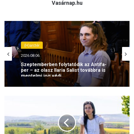
Vasárnap.hu
(H)arctér
2026.08.06.
Szeptemberben folytatódik az Antifa-
per – az olasz Ilaria Salist továbbra is
mentelmi jog védi
K
o
n
c
z
Z