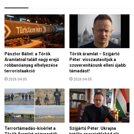
l
k
e
ü
g
l
n
ü
a
g
g
y
y
i
o
s
b
z
Pásztor Bálint: a Török
Török áramlat – Szijjártó
b
Áramlatnál talált nagy erejű
Péter: visszautasítjuk a
ó
ü
robbanóanyag elhelyezése
szuverenitásunk elleni újabb
v
n
terroristaakció
támadást!
i
n
v
2026.04.05.
2026.04.05.
e
ő
p
:
e
K
i
i
s
j
e
v
Terrortámadás-kísérlet a
Szijjártó Péter: Ukrajna
n
Török Áramlat gázvezeték
totális energiablokád alá