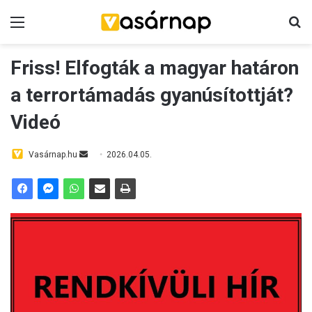
Menü
K
Friss! Elfogták a magyar határon
a terrortámadás gyanúsítottját?
Videó
Vasárnap.hu
S
2026.04.05.
e
n
d
a
n
e
m
a
i