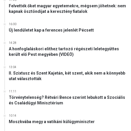
z
Felvették őket magyar egyetemekre, mégsem jöhetnek: nem
kapnak ösztöndíjat a keresztény fiatalok
v
e
z
16:00
Új lendületet kap a ferences jelenlét Pécsett
e
t
é
14:28
k
A honfoglaláskori elithez tartozó régészeti leletegyüttes
került elő Pest megyében (VIDEÓ)
k
ö
z
13:04
II. Szixtusz és Szent Kajetán, két szent, akik nem a könnyebb
e
utat választották
l
é
b
11:11
Törvénytelenség? Rétvári Bence szerint lebukott a Szociális
e
és Családügyi Minisztérium
n
t
a
10:14
Moszkvába megy a vatikáni külügyminiszter
l
á