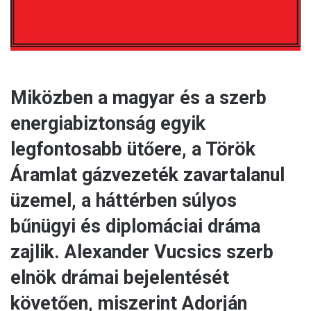
l
Miközben a magyar és a szerb
energiabiztonság egyik
legfontosabb ütőere, a Török
Áramlat gázvezeték zavartalanul
üzemel, a háttérben súlyos
bűnügyi és diplomáciai dráma
zajlik. Alexander Vucsics szerb
elnök drámai bejelentését
követően, miszerint Adorján