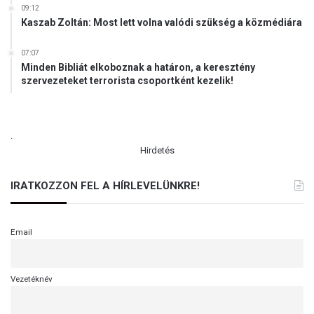
l
09:12
Kaszab Zoltán: Most lett volna valódi szükség a közmédiára
t
n
a
07:07
Minden Bibliát elkoboznak a határon, a keresztény
g
szervezeteket terrorista csoportként kezelik!
y
e
r
e
.
j
Hirdetés
ű
r
IRATKOZZON FEL A HÍRLEVELÜNKRE!
o
b
b
a
Email
n
ó
a
Vezetéknév
n
y