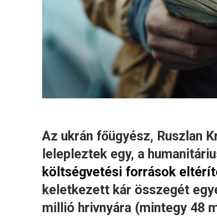
Az ukrán főügyész, Ruszlan K
lelepleztek egy, a humanitár
költségvetési források eltérít
keletkezett kár összegét egy
millió hrivnyára (mintegy 48 m