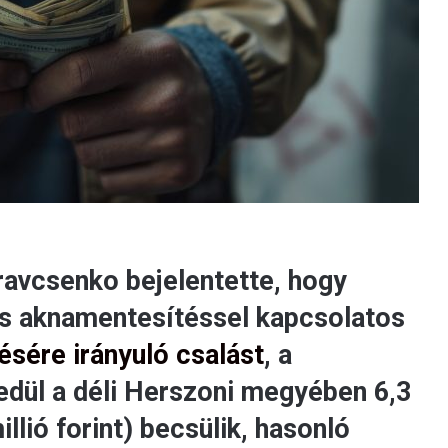
ravcsenko bejelentette, hogy
ius aknamentesítéssel kapcsolatos
ésére irányuló csalást
, a
edül a déli Herszoni megyében 6,3
illió forint) becsülik, hasonló