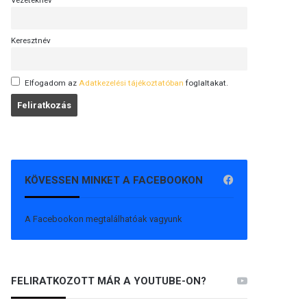
Vezetéknév
Keresztnév
Elfogadom az
Adatkezelési tájékoztatóban
foglaltakat.
KÖVESSEN MINKET A FACEBOOKON
A Facebookon megtalálhatóak vagyunk
FELIRATKOZOTT MÁR A YOUTUBE-ON?