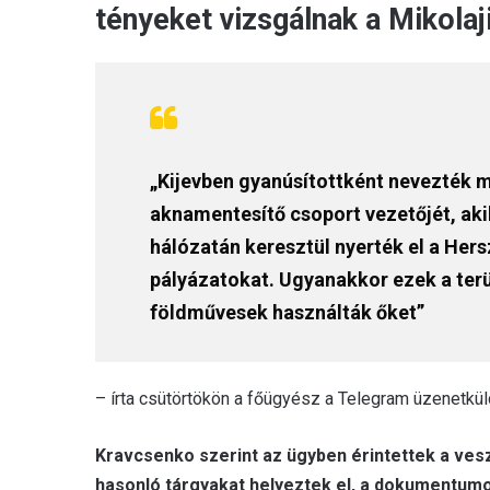
tényeket vizsgálnak a Mikolaj
„Kijevben gyanúsítottként nevezték m
aknamentesítő csoport vezetőjét, akik
hálózatán keresztül nyerték el a Hers
pályázatokat. Ugyanakkor ezek a terü
földművesek használták őket”
– írta csütörtökön a főügyész a Telegram üzenetkü
Kravcsenko szerint az ügyben érintettek a veszél
hasonló tárgyakat helyeztek el, a dokumentumo