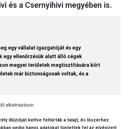
ivi és a Csernyihivi megyében is.
eg egy vállalat igazgatóját és egy
 egy ellenőrzésük alatt álló cégek
zon megyei területek megtisztítására kiírt
letek már biztonságosak voltak, és a
ldő alkalmazáson.
y illúzióját keltve feltúrták a talajt, és lőszerhez
kban pedig hamis adatokat tüntettek fel az elvégzett