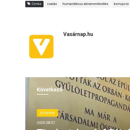
Címke
csalás
humanitárius aknamentesítés
korrupció
Vasárnap.hu
Következő
(H)arctér
2026.08.06.
(H)arctér