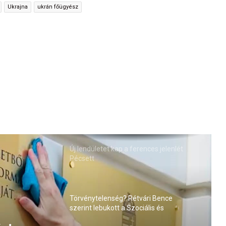
Ukrajna
ukrán főügyész
Új lendületet kap a ferences jelenlét
Pécsett
Törvénytelenség? Rétvári Bence
szerint lebukott a Szociális és
Családügyi Minisztérium