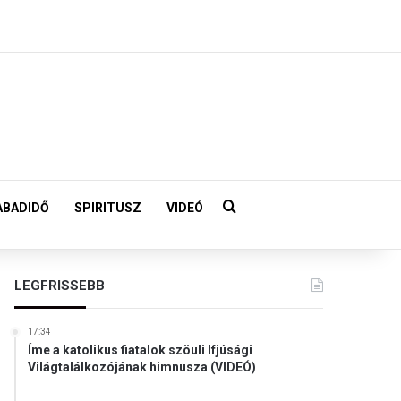
Keresés:
ABADIDŐ
SPIRITUSZ
VIDEÓ
LEGFRISSEBB
17:34
Íme a katolikus fiatalok szöuli Ifjúsági
Világtalálkozójának himnusza (VIDEÓ)