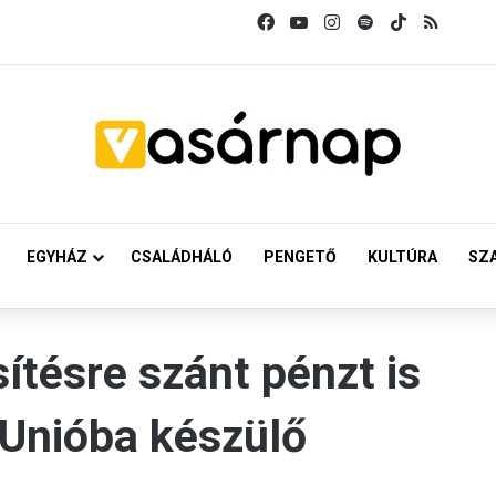
Facebook
YouTube
Instagram
Spotify
TikTok
RSS
EGYHÁZ
CSALÁDHÁLÓ
PENGETŐ
KULTÚRA
SZ
tésre szánt pénzt is
 Unióba készülő