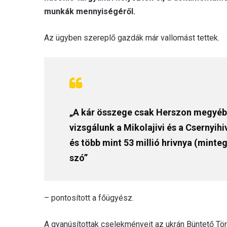
munkák mennyiségéről.
Az ügyben szereplő gazdák már vallomást tettek.
„A kár összege csak Herszon megyében
vizsgálunk a Mikolajivi és a Csernyihi
és több mint 53 millió hrivnya (minteg
szó”
– pontosított a főügyész.
A gyanúsítottak cselekményeit az ukrán Büntető Tör