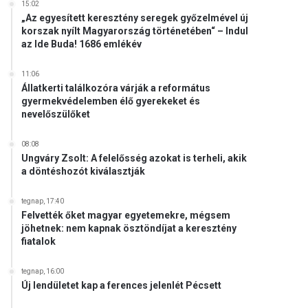
15:02
„Az egyesített keresztény seregek győzelmével új
korszak nyílt Magyarország történetében“ – Indul
az Ide Buda! 1686 emlékév
11:06
Állatkerti találkozóra várják a református
gyermekvédelemben élő gyerekeket és
nevelőszülőket
08:08
Ungváry Zsolt: A felelősség azokat is terheli, akik
a döntéshozót kiválasztják
tegnap, 17:40
Felvették őket magyar egyetemekre, mégsem
jöhetnek: nem kapnak ösztöndíjat a keresztény
fiatalok
tegnap, 16:00
Új lendületet kap a ferences jelenlét Pécsett