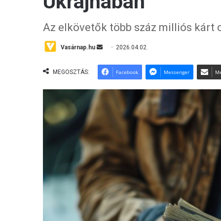
Ukrajnában
Az elkövetők több száz milliós kárt
Vasárnap.hu
S
2026.04.02.
e
n
MEGOSZTÁS:
Facebook
Messenger
Me
d
a
n
e
m
a
i
l