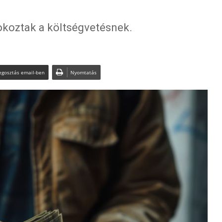
 okoztak a költségvetésnek.
gosztás email-ben
Nyomtatás