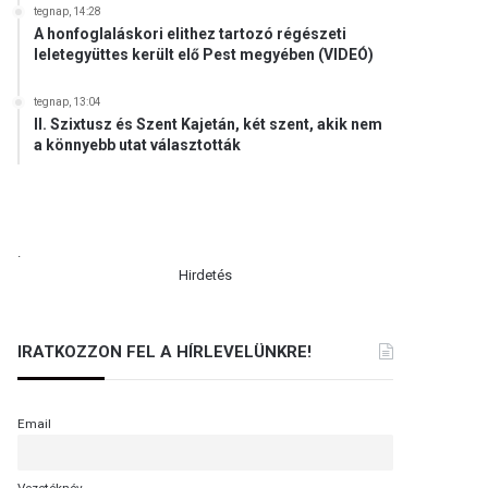
tegnap, 14:28
A honfoglaláskori elithez tartozó régészeti
leletegyüttes került elő Pest megyében (VIDEÓ)
tegnap, 13:04
II. Szixtusz és Szent Kajetán, két szent, akik nem
a könnyebb utat választották
.
Hirdetés
IRATKOZZON FEL A HÍRLEVELÜNKRE!
Email