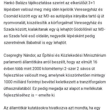
Hankó Balázs tájékoztatása szerint az elkerülőút 3+1
lépésben valósul meg: még idén kijelölik Veresegyház és
Csomád között egy az M3-as autópálya irányába tartó új út
nyomvonalát, kiszélesítik a körforgalmat Veresegyház és
Szada között, kialakítanak egy új lehajtót Gödöllőnél az M3-
as Szada felé eső oldalán, negyedik lépésként pedig
szeretnének Babatnál is egy lehajtót.
Csepreghy Nándor, az Építési és Közlekedési Minisztérium
parlamenti államtitkára arról beszélt, hogy az elmúlt 16
évben több mint 2000 kilométernyi 2-szer 2 sávos út
fejlesztése valósult meg, amelynek köszönhetően mintegy
1000 milliárd forintnyi bevétel keletkezett a tranzitforgalom
úthasználatából. Ez pedig megadja az alapot a mellékutak
fejlesztéséhez is – emelte ki.
Az államtitkár kutatásokra hivatkozva azt mondta, ha egy