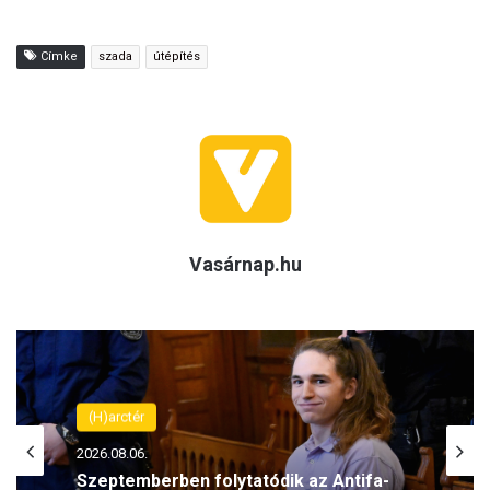
Címke
szada
útépítés
Vasárnap.hu
(H)arctér
2026.08.06.
Szeptemberben folytatódik az Antifa-