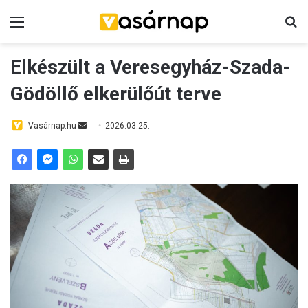
Menü
K
Elkészült a Veresegyház-Szada-
Gödöllő elkerülőút terve
Vasárnap.hu
S
2026.03.25.
e
n
d
a
n
e
m
a
i
l