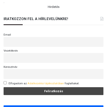
.
k
z
Hirdetés
é
o
z
r
i
IRATKOZZON FEL A HÍRLEVELÜNKRE!
s
s
z
e
á
g
Email
s
t
a
Vezetéknév
b
i
l
Keresztnév
i
t
á
Elfogadom az
Adatkezelési tájékoztatóban
foglaltakat.
s
á
t