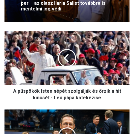
per – az olasz Ilaria Salist továbbra is
mentelmi jog védi
A
p
ü
s
p
ö
k
ö
k
A püspökök Isten népét szolgálják és őrzik a hit
I
s
kincsét - Leó pápa katekézise
t
e
V
n
a
n
r
é
g