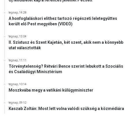
p
i
a
t
tegnap, 14:28
r
k
A honfoglaláskori elithez tartozó régészeti leletegyüttes
f
i
került elő Pest megyében (VIDEÓ)
e
n
j
c
tegnap, 13:04
l
s
II. Szixtusz és Szent Kajetán, két szent, akik nem a könnyebb
e
é
utat választották
s
t
z
-
tegnap, 11:11
t
L
Törvénytelenség? Rétvári Bence szerint lebukott a Szociális
é
e
és Családügyi Minisztérium
s
ó
e
p
tegnap, 10:14
e
á
Moszkvába megy a vatikáni külügyminiszter
r
p
ő
a
tegnap, 09:12
s
k
Kaszab Zoltán: Most lett volna valódi szükség a közmédiára
í
a
t
t
i
e
a