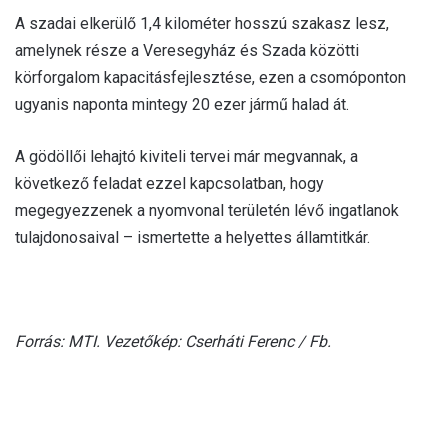
A szadai elkerülő 1,4 kilométer hosszú szakasz lesz,
amelynek része a Veresegyház és Szada közötti
körforgalom kapacitásfejlesztése, ezen a csomóponton
ugyanis naponta mintegy 20 ezer jármű halad át.
A gödöllői lehajtó kiviteli tervei már megvannak, a
következő feladat ezzel kapcsolatban, hogy
megegyezzenek a nyomvonal területén lévő ingatlanok
tulajdonosaival – ismertette a helyettes államtitkár.
Forrás: MTI. Vezetőkép: Cserháti Ferenc / Fb.