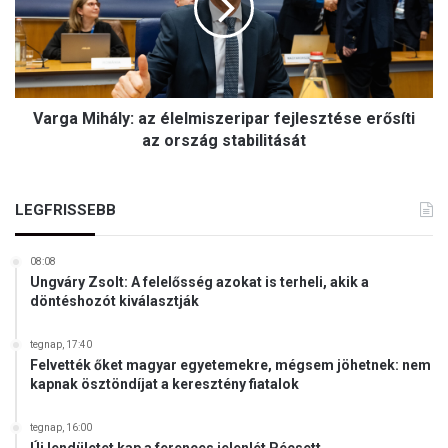
p
a
é
M
t
i
s
h
z
á
o
Varga Mihály: az élelmiszeripar fejlesztése erősíti
l
l
y
az ország stabilitását
g
:
á
a
l
z
LEGFRISSEBB
j
é
á
l
k
08:08
e
é
Ungváry Zsolt: A felelősség azokat is terheli, akik a
l
s
döntéshozót kiválasztják
m
ő
i
r
tegnap, 17:40
s
z
Felvették őket magyar egyetemekre, mégsem jöhetnek: nem
z
i
kapnak ösztöndíjat a keresztény fiatalok
e
k
r
a
tegnap, 16:00
i
h
Új lendületet kap a ferences jelenlét Pécsett