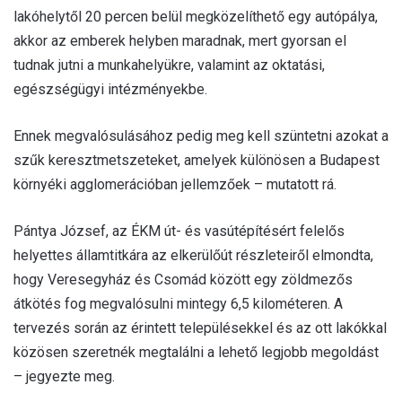
lakóhelytől 20 percen belül megközelíthető egy autópálya,
akkor az emberek helyben maradnak, mert gyorsan el
tudnak jutni a munkahelyükre, valamint az oktatási,
egészségügyi intézményekbe.
Ennek megvalósulásához pedig meg kell szüntetni azokat a
szűk keresztmetszeteket, amelyek különösen a Budapest
környéki agglomerációban jellemzőek – mutatott rá.
Pántya József, az ÉKM út- és vasútépítésért felelős
helyettes államtitkára az elkerülőút részleteiről elmondta,
hogy Veresegyház és Csomád között egy zöldmezős
átkötés fog megvalósulni mintegy 6,5 kilométeren. A
tervezés során az érintett településekkel és az ott lakókkal
közösen szeretnék megtalálni a lehető legjobb megoldást
– jegyezte meg.