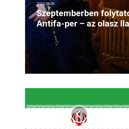
2026.08.06.
Szeptemberben folytat
Antifa-per – az olasz Ila
Salist továbbra is ment
jog védi
S
o
k
e
m
b
e