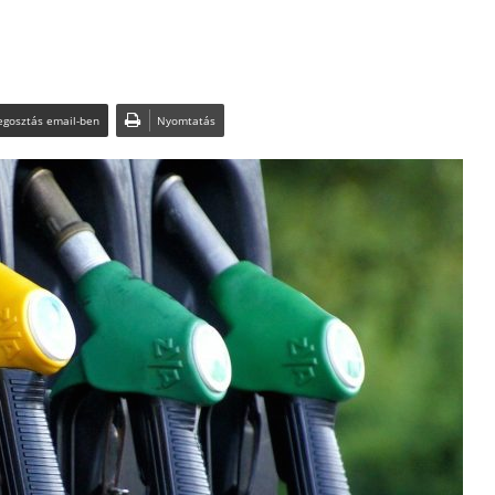
gosztás email-ben
Nyomtatás