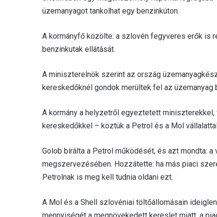
üzemanyagot tankolhat egy benzinkúton.
A kormányfő közölte: a szlovén fegyveres erők is 
benzinkutak ellátását.
A miniszterelnök szerint az ország üzemanyagkészl
kereskedőknél gondok merültek fel az üzemanyag be
A kormány a helyzetről egyeztetett miniszterekkel,
kereskedőkkel – köztük a Petrol és a Mol vállalattal
Golob bírálta a Petrol működését, és azt mondta: a v
megszervezésében. Hozzátette: ha más piaci szerep
Petrolnak is meg kell tudnia oldani ezt.
A Mol és a Shell szlovéniai töltőállomásain ideigl
mennyiségét a megnövekedett kereslet miatt, a pia