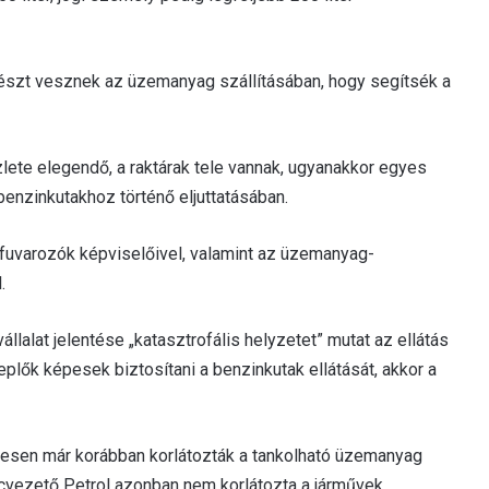
részt vesznek az üzemanyag szállításában, hogy segítsék a
ete elegendő, a raktárak tele vannak, ugyanakkor egyes
nzinkutakhoz történő eljuttatásában.
 fuvarozók képviselőivel, valamint az üzemanyag-
.
állalat jelentése „katasztrofális helyzetet” mutat az ellátás
lők képesek biztosítani a benzinkutak ellátását, akkor a
enesen már korábban korlátozták a tankolható üzemanyag
cvezető Petrol azonban nem korlátozta a járművek