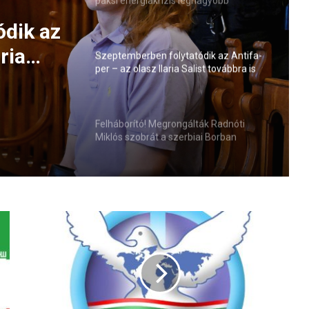
paksi energiakrízis legnagyobb
rémhírterjesztője (VIDEÓ)
ódik az
ria
Szeptemberben folytatódik az Antifa-
per – az olasz Ilaria Salist továbbra is
elmi
mentelmi jog védi
Felháborító! Megrongálták Radnóti
Miklós szobrát a szerbiai Borban
H
ú
s
v
é
t
k