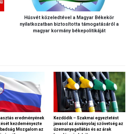
ö
z
Húsvét közeledtével a Magyar Békekör
e
l
nyilatkozatban biztosította támogatásáról a
e
magyar kormány békepolitikáját
d
t
é
v
e
l
a
M
a
g
y
a
r
B
lasztás eredményének
Kezdődik – Szakmai egyeztetést
ését kezdeményezte
javasol az ásványolaj szövetség az
é
zabadság Mozgalom az
üzemanyagellátás és az árak
k