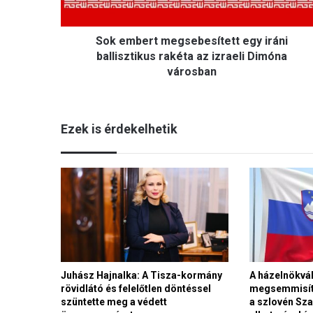
r
t
Sok embert megsebesített egy iráni
m
e
ballisztikus rakéta az izraeli Dimóna
g
városban
s
e
b
Ezek is érdekelhetik
e
s
í
t
e
t
t
e
g
y
i
Juhász Hajnalka: A Tisza-kormány
A házelnökvá
rövidlátó és felelőtlen döntéssel
megsemmisít
r
szüntette meg a védett
a szlovén S
á