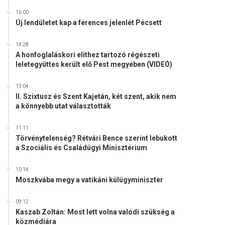
16:00
Új lendületet kap a ferences jelenlét Pécsett
14:28
A honfoglaláskori elithez tartozó régészeti
leletegyüttes került elő Pest megyében (VIDEÓ)
13:04
II. Szixtusz és Szent Kajetán, két szent, akik nem
a könnyebb utat választották
11:11
Törvénytelenség? Rétvári Bence szerint lebukott
a Szociális és Családügyi Minisztérium
10:14
Moszkvába megy a vatikáni külügyminiszter
09:12
Kaszab Zoltán: Most lett volna valódi szükség a
közmédiára