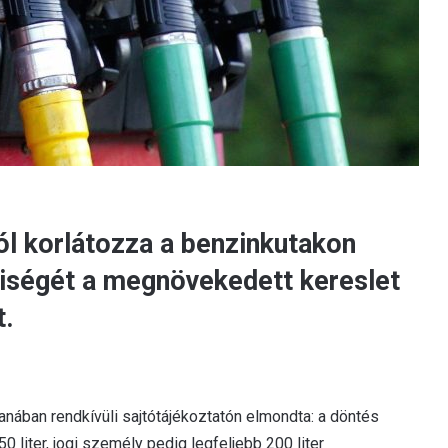
l korlátozza a benzinkutakon
ségét a megnövekedett kereslet
t.
nában rendkívüli sajtótájékoztatón elmondta: a döntés
liter, jogi személy pedig legfeljebb 200 liter