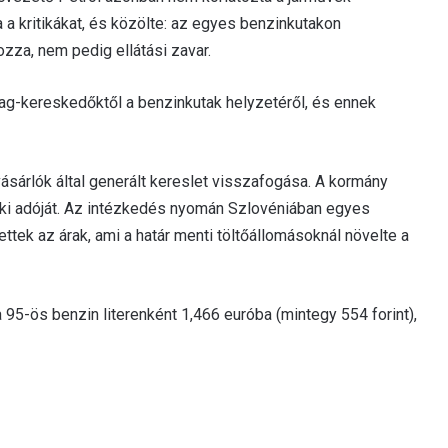
 a kritikákat, és közölte: az egyes benzinkutakon
ozza, nem pedig ellátási zavar.
ag-kereskedőktől a benzinkutak helyzetéről, és ennek
vásárlók által generált kereslet visszafogása. A kormány
ki adóját. Az intézkedés nyomán Szlovéniában egyes
k az árak, ami a határ menti töltőállomásoknál növelte a
 95-ös benzin literenként 1,466 euróba (mintegy 554 forint),