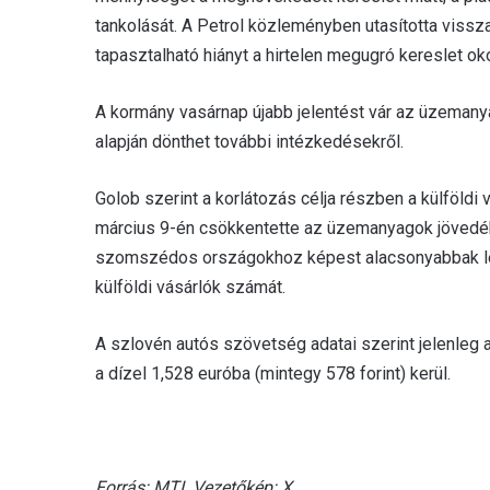
tankolását. A Petrol közleményben utasította vissza
tapasztalható hiányt a hirtelen megugró kereslet ok
A kormány vasárnap újabb jelentést vár az üzemany
alapján dönthet további intézkedésekről.
Golob szerint a korlátozás célja részben a külföldi 
március 9-én csökkentette az üzemanyagok jövedé
szomszédos országokhoz képest alacsonyabbak lette
külföldi vásárlók számát.
A szlovén autós szövetség adatai szerint jelenleg a
a dízel 1,528 euróba (mintegy 578 forint) kerül.
Forrás: MTI. Vezetőkép: X.