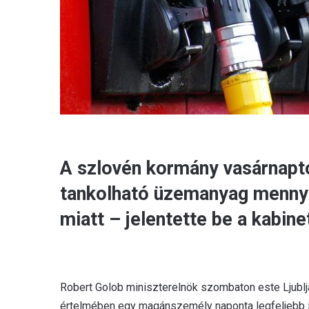
A szlovén kormány vasárnaptó
tankolható üzemanyag mennyi
miatt – jelentette be a kabine
Robert Golob miniszterelnök szombaton este Ljublja
értelmében egy magánszemély naponta legfeljebb 50 