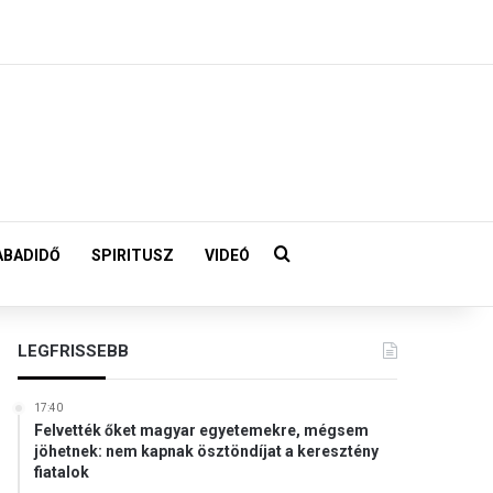
Keresés:
ABADIDŐ
SPIRITUSZ
VIDEÓ
LEGFRISSEBB
17:40
Felvették őket magyar egyetemekre, mégsem
jöhetnek: nem kapnak ösztöndíjat a keresztény
fiatalok