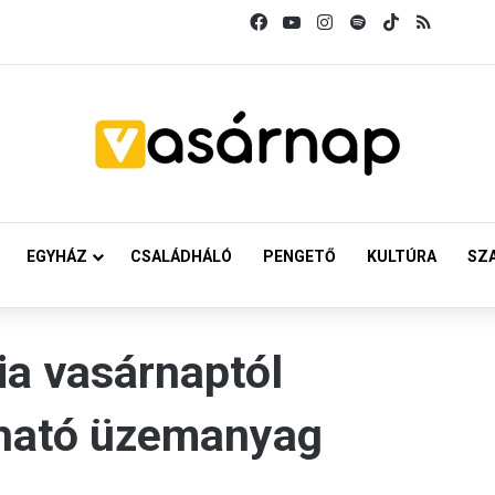
Facebook
YouTube
Instagram
Spotify
TikTok
RSS
EGYHÁZ
CSALÁDHÁLÓ
PENGETŐ
KULTÚRA
SZ
ia vasárnaptól
lható üzemanyag