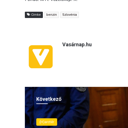
Címke
benzin
Szlovénia
Vasárnap.hu
Következő
(H)arctér