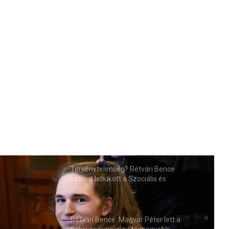
Törvénytelenség? Rétvári Bence
szerint lebukott a Szociális és
Családügyi Minisztérium
Rétvári Bence: Magyar Péter lett a