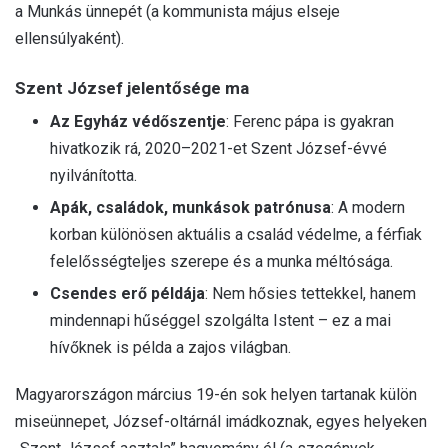
a Munkás ünnepét (a kommunista május elseje
ellensúlyaként).
Szent József jelentősége ma
Az Egyház védőszentje
: Ferenc pápa is gyakran
hivatkozik rá, 2020–2021-et Szent József-évvé
nyilvánította.
Apák, családok, munkások patrónusa
: A modern
korban különösen aktuális a család védelme, a férfiak
felelősségteljes szerepe és a munka méltósága.
Csendes erő példája
: Nem hősies tettekkel, hanem
mindennapi hűséggel szolgálta Istent – ez a mai
hívőknek is példa a zajos világban.
Magyarországon március 19-én sok helyen tartanak külön
miseünnepet, József-oltárnál imádkoznak, egyes helyeken