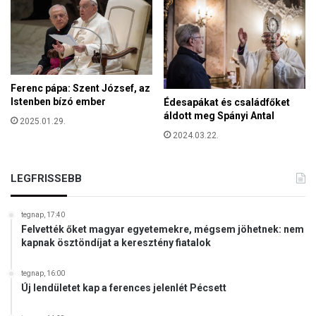
é
s
z
ü
l
n
Ferenc pápa: Szent József, az
e
Istenben bízó ember
Édesapákat és családfőket
k
áldott meg Spányi Antal
2025.01.29.
?
2024.03.22.
LEGFRISSEBB
tegnap, 17:40
Felvették őket magyar egyetemekre, mégsem jöhetnek: nem
kapnak ösztöndíjat a keresztény fiatalok
tegnap, 16:00
Új lendületet kap a ferences jelenlét Pécsett