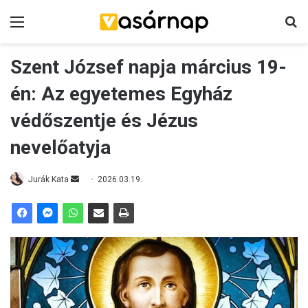
Menü
K
Szent József napja március 19-
én: Az egyetemes Egyház
védőszentje és Jézus
nevelőatyja
Jurák Kata
S
2026.03.19.
e
n
d
a
n
e
m