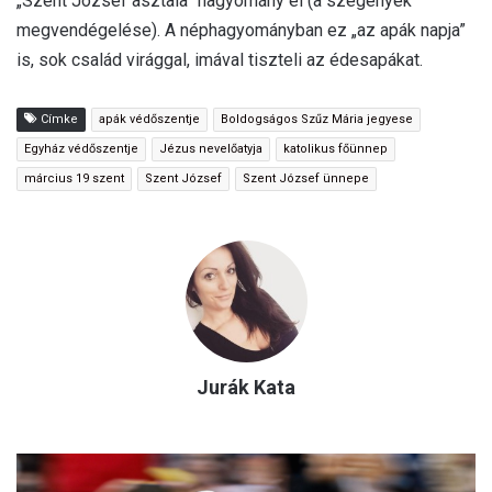
„Szent József asztala” hagyomány él (a szegények
megvendégelése). A néphagyományban ez „az apák napja”
is, sok család virággal, imával tiszteli az édesapákat.
Címke
apák védőszentje
Boldogságos Szűz Mária jegyese
Egyház védőszentje
Jézus nevelőatyja
katolikus főünnep
március 19 szent
Szent József
Szent József ünnepe
Jurák Kata