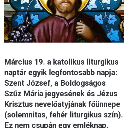
a
i
l
Március 19. a katolikus liturgikus
naptár egyik legfontosabb napja:
Szent József, a Boldogságos
Szűz Mária jegyesének és Jézus
Krisztus nevelőatyjának főünnepe
(solemnitas, fehér liturgikus szín).
Ez nem csupán egy emléknap,