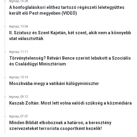
tegnap, 14:28
A honfoglaláskori elithez tartozó régészeti leletegyüttes
került elő Pest megyében (VIDEÓ)
tegnap, 13:04
II. Szixtusz és Szent Kajetán, két szent, akik nem a könnyebb
utat választották
tegnap, 11:11
Törvénytelenség? Rétvári Bence szerint lebukott a Szociális
és Családügyi Minisztérium
tegnap, 10:14
Moszkvába megy a vatikáni külügyminiszter
tegnap, 09:12
Kaszab Zoltán: Most lett volna valódi szükség a közmédiára
tegnap, 07:07
Minden Bibliát elkoboznak a határon, a keresztény
szervezeteket terrorista csoportként kezelik!