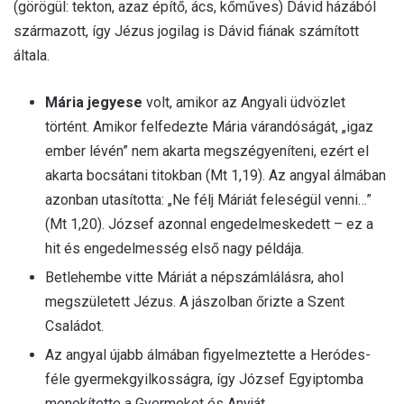
(görögül: tekton, azaz építő, ács, kőműves) Dávid házából
származott, így Jézus jogilag is Dávid fiának számított
általa.
Mária jegyese
volt, amikor az Angyali üdvözlet
történt. Amikor felfedezte Mária várandóságát, „igaz
ember lévén” nem akarta megszégyeníteni, ezért el
akarta bocsátani titokban (Mt 1,19). Az angyal álmában
azonban utasította: „Ne félj Máriát feleségül venni…”
(Mt 1,20). József azonnal engedelmeskedett – ez a
hit és engedelmesség első nagy példája.
Betlehembe vitte Máriát a népszámlálásra, ahol
megszületett Jézus. A jászolban őrizte a Szent
Családot.
Az angyal újabb álmában figyelmeztette a Heródes-
féle gyermekgyilkosságra, így József Egyiptomba
menekítette a Gyermeket és Anyját.