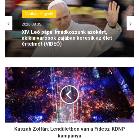
Vatikáni Figyelő
2026.08.05.
XIV. Leó pápa: Imádkozzunk azokért,
akik a városok zajában keresik az élet
értelmét (VIDEÓ)
K
a
s
z
a
b
Z
o
l
Kaszab Zoltán: Lendületben van a Fidesz-KDNP
t
á
kampánya