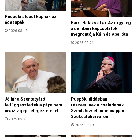
s
o
z
s
-
Püspöki áldást kapnak az
„
K
édesapák
Barsi Balázs atya: Az irigység
v
D
az emberi kapcsolatok
i
2026.03.18.
N
megrontója Káin és Ábel óta
s
P
s
2025.03.21.
k
z
a
a
m
s
p
z
á
e
n
r
y
z
a
é
Jó hír a Szentatyáról –
Püspöki áldásban
s
felfüggesztették a pápa nem
részesülnek a családapák
é
invazív gépi lélegeztetését
Szent József ünnepnapján
r
Székesfehérváron
e
2025.03.20.
2025.03.19.
”
k