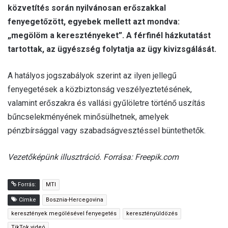
közvetítés során nyilvánosan erőszakkal
fenyegetőzött, egyebek mellett azt mondva:
„megölöm a keresztényeket”. A férfinél házkutatást
tartottak, az ügyészség folytatja az ügy kivizsgálását.
A hatályos jogszabályok szerint az ilyen jellegű
fenyegetések a közbiztonság veszélyeztetésének,
valamint erőszakra és vallási gyűlöletre történő uszítás
bűncselekményének minősülhetnek, amelyek
pénzbírsággal vagy szabadságvesztéssel büntethetők.
Vezetőképünk illusztráció. Forrása: Freepik.com
Forrás:
MTI
Címke
Bosznia-Hercegovina
keresztények megölésével fenyegetés
keresztényüldözés
TikTok videó