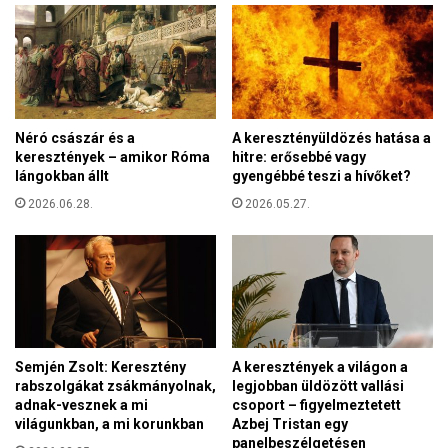
p
t
ü
k
s
e
p
l
ö
l
k
k
é
Néró császár és a
A keresztényüldözés hatása a
ü
s
keresztények – amikor Róma
hitre: erősebbé vagy
z
e
lángokban állt
gyengébbé teszi a hívőket?
d
g
2026.06.28.
2026.05.27.
e
y
n
h
i
á
a
z
z
t
o
a
r
n
o
í
Semjén Zsolt: Keresztény
A keresztények a világon a
s
t
rabszolgákat zsákmányolnak,
legjobban üldözött vallási
z
ó
adnak-vesznek a mi
csoport – figyelmeztetett
k
világunkban, a mi korunkban
Azbej Tristan egy
–
ő
panelbeszélgetésen
A