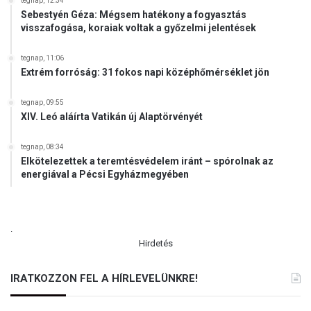
e
tegnap, 12:34
Sebestyén Géza: Mégsem hatékony a fogyasztás
m
visszafogása, koraiak voltak a győzelmi jelentések
m
e
r
tegnap, 11:06
Extrém forróság: 31 fokos napi középhőmérséklet jön
t
o
l
tegnap, 09:55
XIV. Leó aláírta Vatikán új Alaptörvényét
c
s
ó
tegnap, 08:34
Elkötelezettek a teremtésvédelem iránt – spórolnak az
energiával a Pécsi Egyházmegyében
.
Hirdetés
IRATKOZZON FEL A HÍRLEVELÜNKRE!