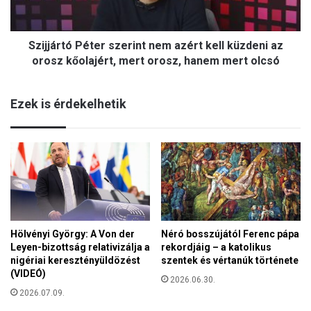
r
e
t
r
ó
u
Szijjártó Péter szerint nem azért kell küzdeni az
P
z
é
orosz kőolajért, mert orosz, hanem mert olcsó
s
t
á
e
l
Ezek is érdekelhetik
r
e
s
m
z
i
e
S
r
z
i
e
n
n
t
t
n
C
Hölvényi György: A Von der
Néró bosszújától Ferenc pápa
e
i
Leyen-bizottság relativizálja a
rekordjáig – a katolikus
m
r
nigériai keresztényüldözést
szentek és vértanúk története
a
i
(VIDEÓ)
z
2026.06.30.
l
é
2026.07.09.
l
r