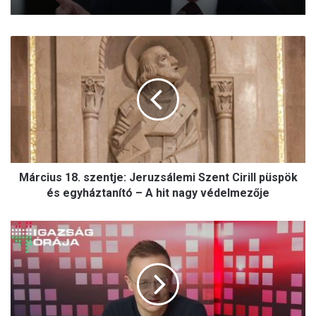
M
á
r
c
i
u
s
1
8
Március 18. szentje: Jeruzsálemi Szent Cirill püspök
.
s
és egyháztanító – A hit nagy védelmezője
z
e
S
n
z
t
i
j
j
e
j
:
á
J