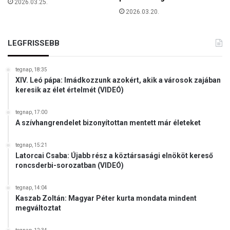
2026.03.25.
o
h
2026.03.20.
l
i
a
t
j
n
LEGFRISSEBB
é
a
r
g
t
tegnap, 18:35
y
,
XIV. Leó pápa: Imádkozzunk azokért, akik a városok zajában
v
keresik az élet értelmét (VIDEÓ)
m
é
e
d
r
tegnap, 17:00
e
A szívhangrendelet bizonyítottan mentett már életeket
t
l
o
m
r
tegnap, 15:21
e
o
Latorcai Csaba: Újabb rész a köztársasági elnököt kereső
z
roncsderbi-sorozatban (VIDEÓ)
s
ő
z
j
,
tegnap, 14:04
e
Kaszab Zoltán: Magyar Péter kurta mondata mindent
h
megváltoztat
a
n