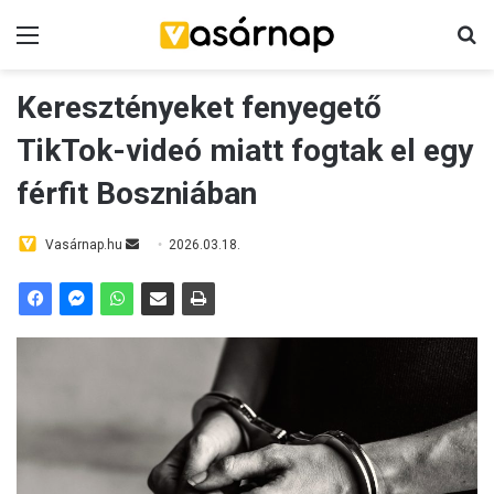
Menü
K
Keresztényeket fenyegető
TikTok-videó miatt fogtak el egy
férfit Boszniában
Vasárnap.hu
S
2026.03.18.
e
n
d
a
n
e
m
a
i