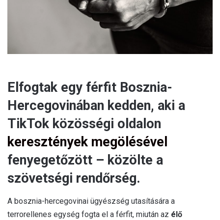
l
Elfogtak egy férfit Bosznia-
Hercegovinában kedden, aki a
TikTok közösségi oldalon
keresztények megölésével
fenyegetőzött – közölte a
szövetségi rendőrség.
A bosznia-hercegovinai ügyészség utasítására a
terrorellenes egység fogta el a férfit, miután az
élő