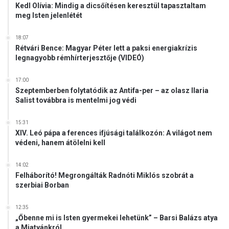
Kedl Olívia: Mindig a dicsőítésen keresztül tapasztaltam
a
meg Isten jelenlétét
e
m
18:07
l
Rétvári Bence: Magyar Péter lett a paksi energiakrízis
é
legnagyobb rémhírterjesztője (VIDEÓ)
k
é
17:00
r
Szeptemberben folytatódik az Antifa-per – az olasz Ilaria
e
Salist továbbra is mentelmi jog védi
15:31
XIV. Leó pápa a ferences ifjúsági találkozón: A világot nem
védeni, hanem átölelni kell
14:02
Felháborító! Megrongálták Radnóti Miklós szobrát a
szerbiai Borban
12:35
„Őbenne mi is Isten gyermekei lehetünk” – Barsi Balázs atya
a Miatyánkról