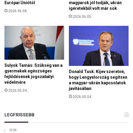
m
Európai Uniótól
magyarok jól tudják, ukrán
a
z
ígéretekből volt már sok
n
2026.06.08.
e
n
2026.06.05.
t
o
i
n
r
h
a
a
d
l
i
m
k
i
á
Sulyok Tamás: Szükség van a
F
l
gyermekek egészséges
Donald Tusk: Kijev szeretné,
ő
i
fejlődésének jogszabályi
hogy Lengyelország segítsen
a
s
védelmére
a magyar-ukrán kapcsolatok
p
javításában
a
2026.05.04.
á
k
2026.05.04.
t
t
s
i
á
v
LEGFRISSEBB
g
i
s
19:09
t