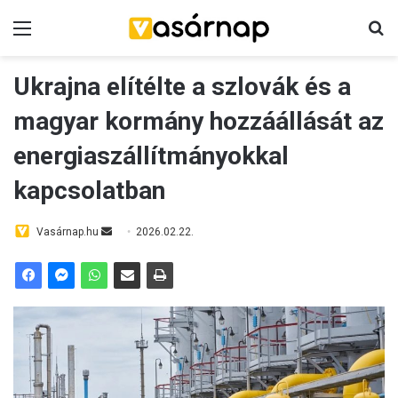
Menü
K
Ukrajna elítélte a szlovák és a
magyar kormány hozzáállását az
energiaszállítmányokkal
kapcsolatban
Vasárnap.hu
S
2026.02.22.
e
n
d
a
n
e
m