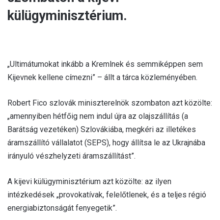
külügyminisztérium.
„Ultimátumokat inkább a Kremlnek és semmiképpen sem
Kijevnek kellene címezni” – állt a tárca közleményében.
Robert Fico szlovák miniszterelnök szombaton azt közölte:
„amennyiben hétfőig nem indul újra az olajszállítás (a
Barátság vezetéken) Szlovákiába, megkéri az illetékes
áramszállító vállalatot (SEPS), hogy állítsa le az Ukrajnába
irányuló vészhelyzeti áramszállítást”.
A kijevi külügyminisztérium azt közölte: az ilyen
intézkedések „provokatívak, felelőtlenek, és a teljes régió
energiabiztonságát fenyegetik”.