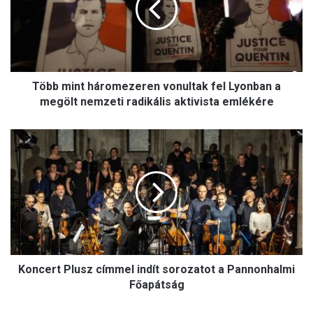
m
i
n
t
h
Több mint háromezeren vonultak fel Lyonban a
á
r
megölt nemzeti radikális aktivista emlékére
o
m
K
e
o
z
n
e
c
r
e
e
r
n
t
v
P
o
l
n
Koncert Plusz címmel indít sorozatot a Pannonhalmi
u
u
s
Főapátság
l
z
t
c