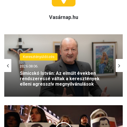
Vasárnap.hu
Keresztényüldözés
2026.08.06.
Simicskó István: Az elmúlt években
rendszeressé váltak a keresztények
elleni agresszív megnyilvánulások
T
ö
b
b