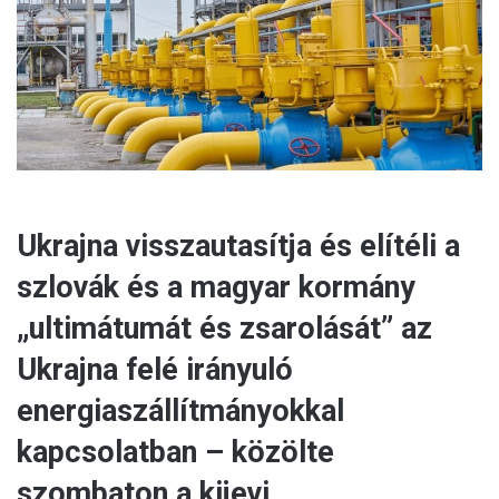
a
i
l
Ukrajna visszautasítja és elítéli a
szlovák és a magyar kormány
„ultimátumát és zsarolását” az
Ukrajna felé irányuló
energiaszállítmányokkal
kapcsolatban – közölte
szombaton a kijevi