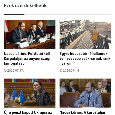
a
Ezek is érdekelhetik
í
k
m
f
m
e
e
l
l
L
i
y
n
o
d
n
í
b
Nacsa Lőrinc: Folytatni kell
Egyre hosszabb hőhullámok
t
a
Kárpátalján az anyaországi
és hevesebb esők várnak ránk
s
n
támogatást
nyáron
o
a
r
2026.07.17.
2026.07.14.
m
o
e
z
g
a
ö
t
l
o
t
t
n
a
e
Újra pénzt kapott Ukrajna az
Nacsa Lőrinc: A kárpátaljai
P