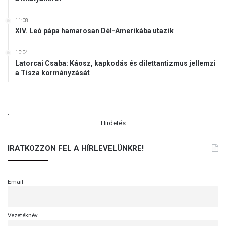
11:08
XIV. Leó pápa hamarosan Dél-Amerikába utazik
10:04
Latorcai Csaba: Káosz, kapkodás és dilettantizmus jellemzi
a Tisza kormányzását
.
Hirdetés
IRATKOZZON FEL A HÍRLEVELÜNKRE!
Email
Vezetéknév