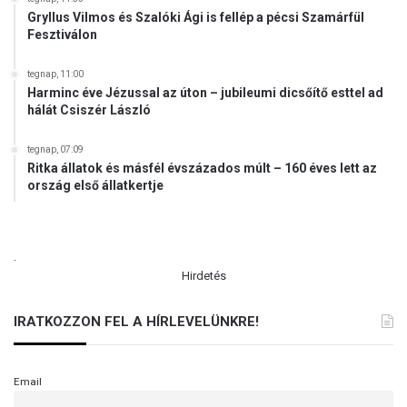
e
Gryllus Vilmos és Szalóki Ági is fellép a pécsi Szamárfül
s
Fesztiválon
z
a
tegnap, 11:00
z
Harminc éve Jézussal az úton – jubileumi dicsőítő esttel ad
i
hálát Csiszér László
n
d
tegnap, 07:09
u
Ritka állatok és másfél évszázados múlt – 160 éves lett az
l
ország első állatkertje
á
s
h
o
.
z
Hirdetés
s
z
IRATKOZZON FEL A HÍRLEVELÜNKRE!
ü
k
s
Email
é