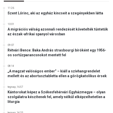
b
11:26
e
Szent Lőrinc, aki az egyház kincseit a szegényekben látta
n
ö
10:01
s
A migrációs válság azonnali rendezését követelték tüntetők
s
az észak-afrikai spanyol városban
z
e
09:07
g
Rétvári Bence: Baka András strasbourgi bíróként egy 1956-
y
os sortűzparancsnokot mentett fel
ű
j
08:14
t
„A magzat valóságos ember” – kiáll a szívhangrendelet
ö
mellett és az abortusztabletta ellen a görögkatolikus érsek
t
t
tegnap, 16:57
e
Kántorokat képez a Székesfehérvári Egyházmegye – olyan
a
szolgálatra készítenek fel, amely nélkül elképzelhetetlen a
F
liturgia
i
d
tegnap, 14:33