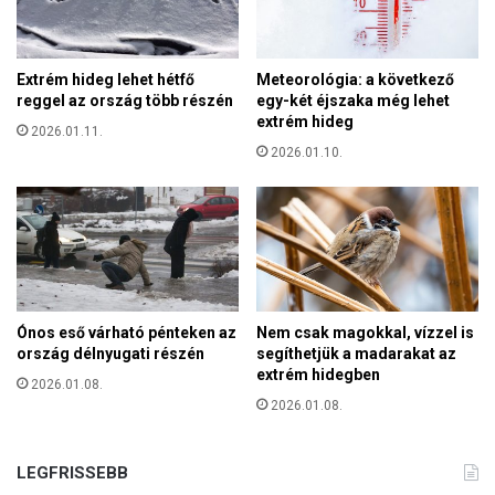
:
l
m
k
i
o
n
Extrém hideg lehet hétfő
Meteorológia: a következő
z
d
reggel az ország több részén
egy-két éjszaka még lehet
i
e
extrém hideg
k
2026.01.11.
n
2026.01.10.
v
á
l
a
s
z
t
ó
Ónos eső várható pénteken az
Nem csak magokkal, vízzel is
k
ország délnyugati részén
segíthetjük a madarakat az
e
extrém hidegben
2026.01.08.
r
2026.01.08.
ü
l
e
LEGFRISSEBB
t