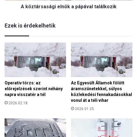
s
A köztársasági elnök a pápával találkozik
s
z
á
t
g
á
Ezek is érdekelhetik
i
s
e
2
l
0
n
2
ö
6
k
-
a
O
p
r
á
b
Operatív törzs: az
Az Egyesült Államok fölött
p
á
előrejelzések szerint néhány
áramszünetekkel, súlyos
á
n
napra visszatér a tél
közlekedési fennakadásokkal
v
V
vonul át a téli vihar
a
2026.02.18.
i
l
2026.01.25.
k
t
t
a
o
l
r
á