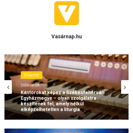
Vasárnap.hu
(H)arctér
2026.08.09.
Kántorokat képez a Székesfehérvári
Egyházmegye – olyan szolgálatra
készítenek fel, amely nélkül
elképzelhetetlen a liturgia
E