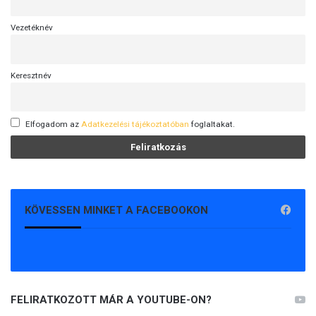
g
e
Vezetéknév
s
a
j
Keresztnév
á
n
l
á
Elfogadom az
Adatkezelési tájékoztatóban
foglaltakat.
s
o
k
a
t
KÖVESSEN MINKET A FACEBOOKON
FELIRATKOZOTT MÁR A YOUTUBE-ON?