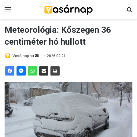
Menü
K
Meteorológia: Kőszegen 36
centiméter hó hullott
Vasárnap.hu
S
2026.02.21.
e
n
d
a
n
e
m
a
i
l