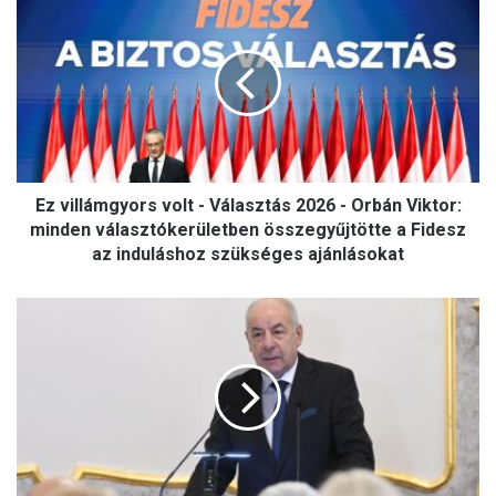
z
v
i
l
l
á
m
g
Ez villámgyors volt - Választás 2026 - Orbán Viktor:
y
o
minden választókerületben összegyűjtötte a Fidesz
r
az induláshoz szükséges ajánlásokat
s
v
A
o
k
l
ö
t
z
-
t
V
á
á
r
l
s
a
a