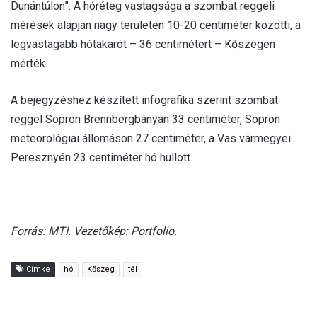
Dunántúlon”. A hóréteg vastagsága a szombat reggeli
mérések alapján nagy területen 10-20 centiméter közötti, a
legvastagabb hótakarót – 36 centimétert – Kőszegen
mérték.
A bejegyzéshez készített infografika szerint szombat
reggel Sopron Brennbergbányán 33 centiméter, Sopron
meteorológiai állomáson 27 centiméter, a Vas vármegyei
Peresznyén 23 centiméter hó hullott.
Forrás: MTI. Vezetőkép: Portfolio.
Címke
hó
Kőszeg
tél