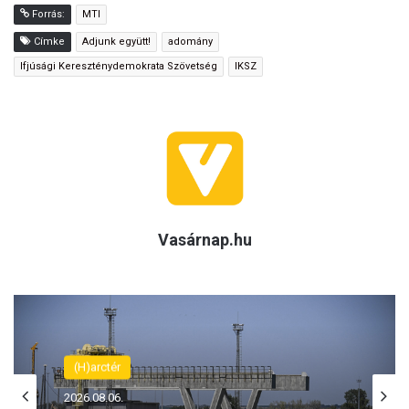
Forrás:
MTI
Címke
Adjunk együtt!
adomány
Ifjúsági Kereszténydemokrata Szövetség
IKSZ
Vasárnap.hu
(H)arctér
2026.08.06.