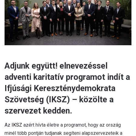
a
i
l
Adjunk együtt! elnevezéssel
adventi karitatív programot indít a
Ifjúsági Kereszténydemokrata
Szövetség (IKSZ) – közölte a
szervezet kedden.
Az
IKSZ
azért hívta életre a programot, hogy az ország
minél több pontján tudjanak segíteni alapszervezeteik a