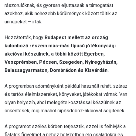
rászorulóknak, és gyorsan eljuttassák a támogatást
azokhoz, akik nehezebb körülmények között töltik az
ünnepeket – írták.
Hozzátették, hogy
Budapest mellett az ország
különböző részein más-más típusú jótékonysági
akcióval készülnek, a többi között Egerben,
Veszprémben, Pécsen, Szegeden, Nyíregyházán,
Balassagyarmaton, Dombrádon és Kisvárdán.
A programban adományként például használt ruhát, száraz
és tartós élelmiszereket, könyveket, játékokat várnak. Van
olyan helyszín, ahol melegétel-osztással készülnek az
önkéntesek, míg máshol cipősdoboz-akcióval segítenek.
A programot széles körben terjesztik, ezzel is felhívják a
fiatalok figyelmét a nehéz helyzetben élő családokra és