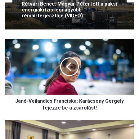
Rétvári Bence: Magyar Péter lett a paksi
energiakrízis legnagyobb
rémhírterjesztője (VIDEÓ)
J
a
n
ó
-
V
e
i
l
Janó-Veilandics Franciska: Karácsony Gergely
a
n
fejezze be a zsarolást!
d
i
D
c
r
s
.