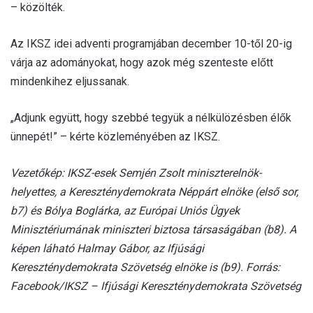
– közölték.
Az IKSZ idei adventi programjában december 10-től 20-ig
várja az adományokat, hogy azok még szenteste előtt
mindenkihez eljussanak.
„Adjunk együtt, hogy szebbé tegyük a nélkülözésben élők
ünnepét!” – kérte közleményében az IKSZ.
Vezetőkép: IKSZ-esek Semjén Zsolt miniszterelnök-
helyettes, a Kereszténydemokrata Néppárt elnöke (első sor,
b7) és Bólya Boglárka, az Európai Uniós Ügyek
Minisztériumának miniszteri biztosa társaságában (b8). A
képen láható Halmay Gábor, az Ifjúsági
Kereszténydemokrata Szövetség elnöke is (b9). Forrás:
Facebook/IKSZ – Ifjúsági Kereszténydemokrata Szövetség