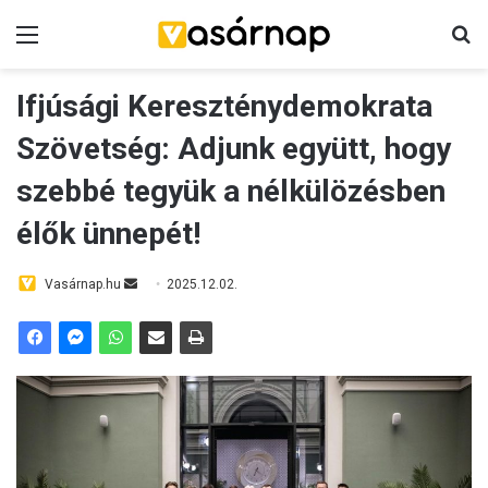
Menü
K
Ifjúsági Kereszténydemokrata
Szövetség: Adjunk együtt, hogy
szebbé tegyük a nélkülözésben
élők ünnepét!
Vasárnap.hu
S
2025.12.02.
e
n
d
a
n
e
m