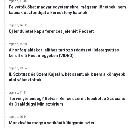
tegnap, 17:40
Felvették őket magyar egyetemekre, mégsem jöhetnek: nem
kapnak ösztöndíjat a keresztény fiatalok
tegnap, 16:00
Új lendületet kap a ferences jelenlét Pécsett
tegnap, 14:28
A honfoglaláskori elithez tartozó régészeti leletegyüttes
került elő Pest megyében (VIDEÓ)
tegnap, 13:04
II. Szixtusz és Szent Kajetán, két szent, akik nem a könnyebb
utat választották
tegnap, 11:11
Törvénytelenség? Rétvári Bence szerint lebukott a Szociális
és Családügyi Minisztérium
tegnap, 10:14
Moszkvába megy a vatikáni külügyminiszter