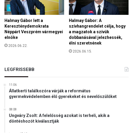
s
n
t
a
!
a
Halmay Gábor lett a
Halmay Gábor: A
z
Kereszténydemokrata
szívhangrendelet célja, hogy
I
Néppárt Veszprém vármegyei
a magzatok a szívük
s
elnöke
dobbanásával jelezhessék,
élni szeretnének
t
2026.06.22.
e
2026.06.15.
n
n
e
LEGFRISSEBB
k
11:06
Állatkerti találkozóra várják a református
gyermekvédelemben élő gyerekeket és nevelőszülőket
08:08
Ungváry Zsolt: A felelősség azokat is terheli, akik a
döntéshozót kiválasztják