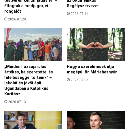
testvéreinket támadás éri –
az Ökumenikus
o
g
Elfogták a medjugorjei
Segélyszervezet
n
e
rongálót
a
2026.07.14.
l
2026.07.29.
a
y
z
f
é
e
l
j
ő
e
v
z
i
z
l
e
„Minden hozzájárulás
Hogy a szerelmesek útja
á
b
értékes, ha szeretettel és
megépüljön Máriabesnyőn
g
felelősséggel történik” –
e
2026.07.05.
n
Iskolát és jövőt épít
a
a
Ugandában a Katolikus
z
k
Karitász
s
é
a
2026.07.13.
s
r
r
o
o
l
k
á
o