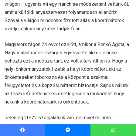
világon – ugyanis mi egy franchise módszertant vettünk át,
amit a külföldi anyaszervezet folyamatosan ellenőriz.
Szóval a világon mindenhol fizetett állás a koordinátorok
szintje, önkormányzatok tartják fönn.
Magyarországon 24 évvel ezelőtt, amikor a Benkő Ágota, a
Nagycsaládosok Országos Egyesülete akkori elnöke
behozta ezt a módszertant, ez volt a terv itthon is. Hogy a
helyi önkormányzatok fizetik a helyi koordinátort, aki az
önkénteseket toborozza és a központ a szakmai
felügyeletét és a képzési hátteret biztosítja. Sajnos nálunk
az teszi lefedetlenné és esetlegessé a működést, hogy
nekünk a koordinátoraink is önkéntesek.
Jelenleg 20-22 szolgálatunk van, de mivel mi nem
foglalkoztatjuk ezeket a koordinátorokat, ők lényegében
bármelyik pillanatban felállhatnak, és onnantól kezdve az a
Facebook
Messenger
WhatsApp