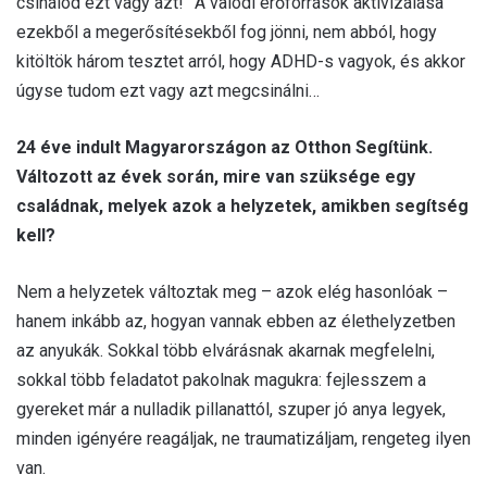
csinálod ezt vagy azt!” A valódi erőforrások aktivizálása
ezekből a megerősítésekből fog jönni, nem abból, hogy
kitöltök három tesztet arról, hogy ADHD-s vagyok, és akkor
úgyse tudom ezt vagy azt megcsinálni…
24 éve indult Magyarországon az Otthon Segítünk.
Változott az évek során, mire van szüksége egy
családnak, melyek azok a helyzetek, amikben segítség
kell?
Nem a helyzetek változtak meg – azok elég hasonlóak –
hanem inkább az, hogyan vannak ebben az élethelyzetben
az anyukák. Sokkal több elvárásnak akarnak megfelelni,
sokkal több feladatot pakolnak magukra: fejlesszem a
gyereket már a nulladik pillanattól, szuper jó anya legyek,
minden igényére reagáljak, ne traumatizáljam, rengeteg ilyen
van.