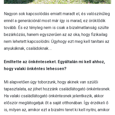
Nagyon sok kapcsolódás emiatt maradt el, és valószínűleg
ennél a generációnál most már így is marad, ez öröklődik
tovább. És ez tényleg nem is csak a bizalmatlanság szülte
bezárkózás, hanem egyszerűen az az oka, hogy fizikailag
nem lehetett kapcsolódni. Úgyhogy ezt meg kell tanítani az
anyukáknak, családoknak….
Említette az önkénteseket. Egyáltalán mi kell ahhoz,
hogy valaki önkéntes lehessen?
Mi alapvetően úgy toborzunk, hogy akinek van szülői
tapasztalata, az jöhet hozzánk családlátogató önkéntesnek.
Ha valaki családlátogató önkéntesnek jelentkezik, akkor
először meglátogatjuk őt a saját otthonában. Így érzékeli ő
is, milyen az, amikor ezt a bizalmi teret ki kell nyitni, amikor