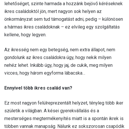
lehetőséget, szinte harmada a hozzánk bejövő kéréseknek
ikres családoktól jön, mert nagyon sok helyen az
önkormányzat sem tud támogatást adni, pedig – különösen
a hármas ikres családoknak – ez elvileg egy szolgáltatás
kellene, hogy legyen.
Az ikresség nem egy betegség, nem extra állapot, nem
gondolunk az ikres családokra úgy, hogy nekik milyen
nehéz lehet. Inkább úgy, hogy jaj, de cukik, meg milyen
vicces, hogy három egyforma lábacska…
Ennyivel több ikres család van?
Ez most nagyon felülreprezentált helyzet, tényleg több iker
születik a világban. A kései gyerekvállalás és a
mesterséges megtermékenyítés miatt is a spontán ikrek is
többen vannak manapság. Nálunk ez sokszorosan csapódik