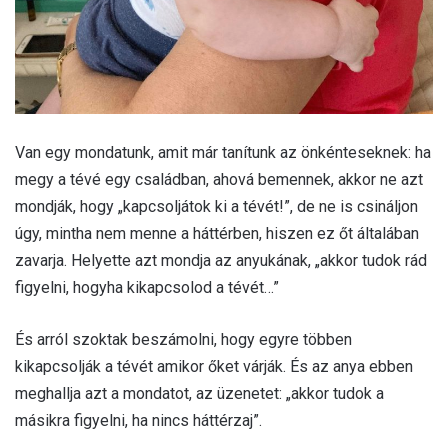
Van egy mondatunk, amit már tanítunk az önkénteseknek: ha
megy a tévé egy családban, ahová bemennek, akkor ne azt
mondják, hogy „kapcsoljátok ki a tévét!”, de ne is csináljon
úgy, mintha nem menne a háttérben, hiszen ez őt általában
zavarja. Helyette azt mondja az anyukának, „akkor tudok rád
figyelni, hogyha kikapcsolod a tévét…”
És arról szoktak beszámolni, hogy egyre többen
kikapcsolják a tévét amikor őket várják. És az anya ebben
meghallja azt a mondatot, az üzenetet: „akkor tudok a
másikra figyelni, ha nincs háttérzaj”.