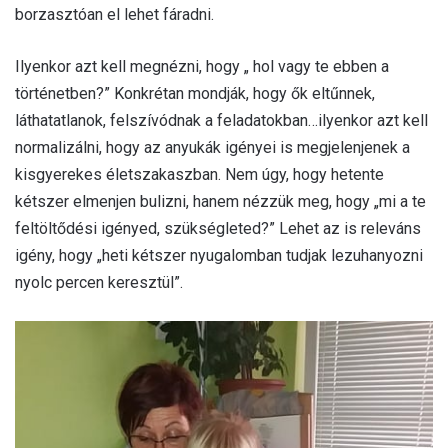
borzasztóan el lehet fáradni.
Ilyenkor azt kell megnézni, hogy „ hol vagy te ebben a
történetben?” Konkrétan mondják, hogy ők eltűnnek,
láthatatlanok, felszívódnak a feladatokban…ilyenkor azt kell
normalizálni, hogy az anyukák igényei is megjelenjenek a
kisgyerekes életszakaszban. Nem úgy, hogy hetente
kétszer elmenjen bulizni, hanem nézzük meg, hogy „mi a te
feltöltődési igényed, szükségleted?” Lehet az is releváns
igény, hogy „heti kétszer nyugalomban tudjak lezuhanyozni
nyolc percen keresztül”.