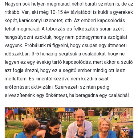
Nagyon sok helyen megmarad, néhol baráti szinten is, de az
ritkább. Van, aki még 10-15 év távlatából is küldi a gyerekek
képét, karácsonyi üzenetet, stb. Az emberi kapcsolódás
tehát megmarad. A toborzás és felkészítés során azért
hangsúlyozni szoktuk, hogy nem pótnagymama szolgálat
vagyunk. Próbálunk rá figyelni, hogy csupán egy átmeneti
időszakban, 3-6 hónapig segítsük a családokat, hogy ne
legyen ez egy évekig tartó kapcsolódás, mert akkor a szülő
azt fogja érezni, hogy ez a segítő ember mindig ott lesz
mellettem. És innentől kezdve nem kezdi a saját
erőforrásait aktivizálni. Szervezeti szinten pedig
elveszítenénk egy önkéntest, ha beragadna egy családnál.