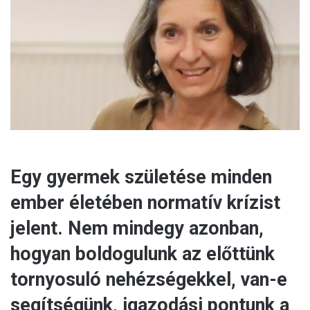
m
a
i
l
Egy gyermek születése minden
ember életében normatív krízist
jelent. Nem mindegy azonban,
hogyan boldogulunk az előttünk
tornyosuló nehézségekkel, van-e
segítségünk, igazodási pontunk a