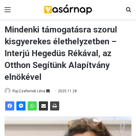
Menü
K
Mindenki támogatásra szorul
kisgyerekes élethelyzetben –
Interjú Hegedüs Rékával, az
Otthon Segítünk Alapítvány
elnökével
Raj-Czefernek Léna
S
2025.11.28.
e
n
d
a
n
e