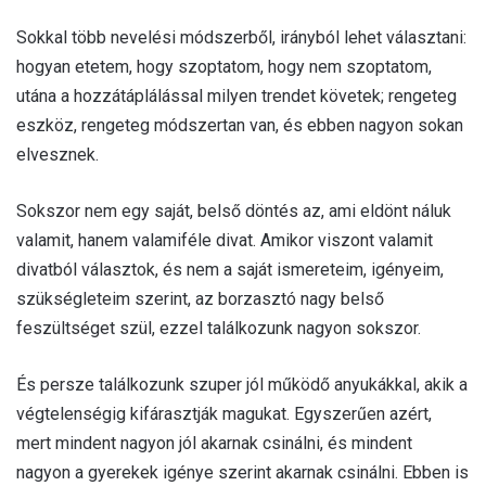
Sokkal több nevelési módszerből, irányból lehet választani:
hogyan etetem, hogy szoptatom, hogy nem szoptatom,
utána a hozzátáplálással milyen trendet követek; rengeteg
eszköz, rengeteg módszertan van, és ebben nagyon sokan
elvesznek.
Sokszor nem egy saját, belső döntés az, ami eldönt náluk
valamit, hanem valamiféle divat. Amikor viszont valamit
divatból választok, és nem a saját ismereteim, igényeim,
szükségleteim szerint, az borzasztó nagy belső
feszültséget szül, ezzel találkozunk nagyon sokszor.
És persze találkozunk szuper jól működő anyukákkal, akik a
végtelenségig kifárasztják magukat. Egyszerűen azért,
mert mindent nagyon jól akarnak csinálni, és mindent
nagyon a gyerekek igénye szerint akarnak csinálni. Ebben is