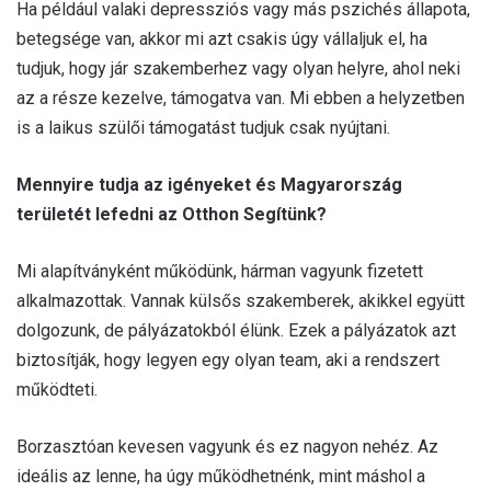
Ha például valaki depressziós vagy más pszichés állapota,
betegsége van, akkor mi azt csakis úgy vállaljuk el, ha
tudjuk, hogy jár szakemberhez vagy olyan helyre, ahol neki
az a része kezelve, támogatva van. Mi ebben a helyzetben
is a laikus szülői támogatást tudjuk csak nyújtani.
Mennyire tudja az igényeket és Magyarország
területét lefedni az Otthon Segítünk?
Mi alapítványként működünk, hárman vagyunk fizetett
alkalmazottak. Vannak külsős szakemberek, akikkel együtt
dolgozunk, de pályázatokból élünk. Ezek a pályázatok azt
biztosítják, hogy legyen egy olyan team, aki a rendszert
működteti.
Borzasztóan kevesen vagyunk és ez nagyon nehéz. Az
ideális az lenne, ha úgy működhetnénk, mint máshol a