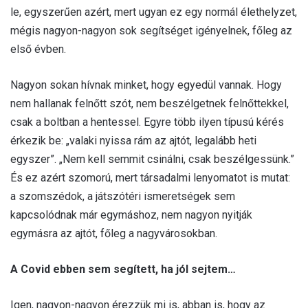
le, egyszerűen azért, mert ugyan ez egy normál élethelyzet,
mégis nagyon-nagyon sok segítséget igényelnek, főleg az
első évben.
Nagyon sokan hívnak minket, hogy egyedül vannak. Hogy
nem hallanak felnőtt szót, nem beszélgetnek felnőttekkel,
csak a boltban a hentessel. Egyre több ilyen típusú kérés
érkezik be: „valaki nyissa rám az ajtót, legalább heti
egyszer”. „Nem kell semmit csinálni, csak beszélgessünk.”
És ez azért szomorú, mert társadalmi lenyomatot is mutat:
a szomszédok, a játszótéri ismeretségek sem
kapcsolódnak már egymáshoz, nem nagyon nyitják
egymásra az ajtót, főleg a nagyvárosokban.
A Covid ebben sem segített, ha jól sejtem…
Igen, nagyon-nagyon érezzük mi is, abban is, hogy az