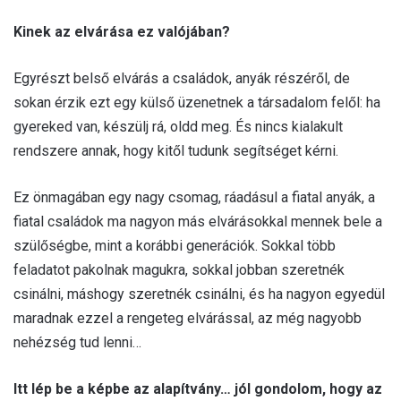
Kinek az elvárása ez valójában?
Egyrészt belső elvárás a családok, anyák részéről, de
sokan érzik ezt egy külső üzenetnek a társadalom felől: ha
gyereked van, készülj rá, oldd meg. És nincs kialakult
rendszere annak, hogy kitől tudunk segítséget kérni.
Ez önmagában egy nagy csomag, ráadásul a fiatal anyák, a
fiatal családok ma nagyon más elvárásokkal mennek bele a
szülőségbe, mint a korábbi generációk. Sokkal több
feladatot pakolnak magukra, sokkal jobban szeretnék
csinálni, máshogy szeretnék csinálni, és ha nagyon egyedül
maradnak ezzel a rengeteg elvárással, az még nagyobb
nehézség tud lenni…
Itt lép be a képbe az alapítvány… jól gondolom, hogy az