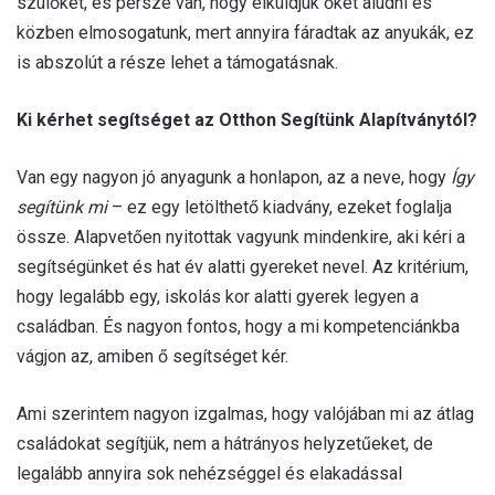
szülőket, és persze van, hogy elküldjük őket aludni és
közben elmosogatunk, mert annyira fáradtak az anyukák, ez
is abszolút a része lehet a támogatásnak.
Ki kérhet segítséget az Otthon Segítünk Alapítványtól?
Van egy nagyon jó anyagunk a honlapon, az a neve, hogy
Így
segítünk mi
– ez egy letölthető kiadvány, ezeket foglalja
össze. Alapvetően nyitottak vagyunk mindenkire, aki kéri a
segítségünket és hat év alatti gyereket nevel. Az kritérium,
hogy legalább egy, iskolás kor alatti gyerek legyen a
családban. És nagyon fontos, hogy a mi kompetenciánkba
vágjon az, amiben ő segítséget kér.
Ami szerintem nagyon izgalmas, hogy valójában mi az átlag
családokat segítjük, nem a hátrányos helyzetűeket, de
legalább annyira sok nehézséggel és elakadással