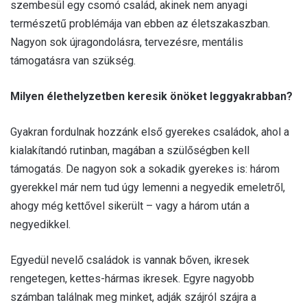
szembesül egy csomó család, akinek nem anyagi
természetű problémája van ebben az életszakaszban.
Nagyon sok újragondolásra, tervezésre, mentális
támogatásra van szükség.
Milyen élethelyzetben keresik önöket leggyakrabban?
Gyakran fordulnak hozzánk első gyerekes családok, ahol a
kialakítandó rutinban, magában a szülőségben kell
támogatás. De nagyon sok a sokadik gyerekes is: három
gyerekkel már nem tud úgy lemenni a negyedik emeletről,
ahogy még kettővel sikerült – vagy a három után a
negyedikkel.
Egyedül nevelő családok is vannak bőven, ikresek
rengetegen, kettes-hármas ikresek. Egyre nagyobb
számban találnak meg minket, adják szájról szájra a