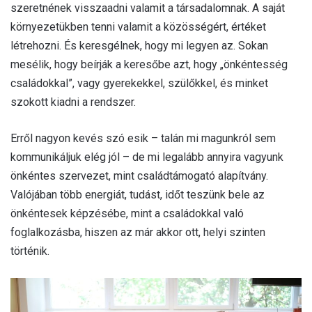
szeretnének visszaadni valamit a társadalomnak. A saját
környezetükben tenni valamit a közösségért, értéket
létrehozni. És keresgélnek, hogy mi legyen az. Sokan
mesélik, hogy beírják a keresőbe azt, hogy „önkéntesség
családokkal”, vagy gyerekekkel, szülőkkel, és minket
szokott kiadni a rendszer.
Erről nagyon kevés szó esik – talán mi magunkról sem
kommunikáljuk elég jól – de mi legalább annyira vagyunk
önkéntes szervezet, mint családtámogató alapítvány.
Valójában több energiát, tudást, időt teszünk bele az
önkéntesek képzésébe, mint a családokkal való
foglalkozásba, hiszen az már akkor ott, helyi szinten
történik.