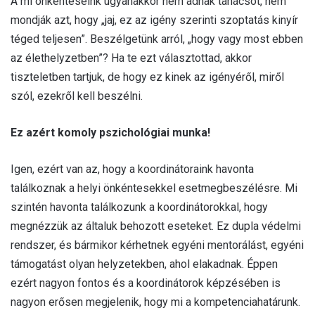
A mi önkénteseink ugyanakkor nem adnak tanácsot, nem
mondják azt, hogy „jaj, ez az igény szerinti szoptatás kinyír
téged teljesen”. Beszélgetünk arról, „hogy vagy most ebben
az élethelyzetben”? Ha te ezt választottad, akkor
tiszteletben tartjuk, de hogy ez kinek az igényéről, miről
szól, ezekről kell beszélni.
Ez azért komoly pszichológiai munka!
Igen, ezért van az, hogy a koordinátoraink havonta
találkoznak a helyi önkéntesekkel esetmegbeszélésre. Mi
szintén havonta találkozunk a koordinátorokkal, hogy
megnézzük az általuk behozott eseteket. Ez dupla védelmi
rendszer, és bármikor kérhetnek egyéni mentorálást, egyéni
támogatást olyan helyzetekben, ahol elakadnak. Éppen
ezért nagyon fontos és a koordinátorok képzésében is
nagyon erősen megjelenik, hogy mi a kompetenciahatárunk.