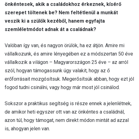
önkéntesek, akik a családokhoz érkeznek, kísérő
szerepet töltenek be? Nem feltétlenül a munkát
veszik ki a szülők kezéből, hanem egyfajta
szemléletmódot adnak át a családnak?
Valóban így van, és nagyon örülök, ha ez átjön. Amire mi
vállalkozunk, és amire lényegében ez a módszertan 50 éve
vállalkozik a világon – Magyarországon 25 éve – az arról
szól, hogyan támogassunk úgy valakit, hogy az ő
erőforrásait mozgósítsuk. Megerősítsük abban, hogy ezt jól
fogod tudni csinálni, vagy hogy már most jól csinálod.
Sokszor a praktikus segítség is része ennek a jelenlétnek,
de amikor heti egyszer ott van az önkéntes a családnál,
azon túl, hogy támogat, nem direkt módon mintát ad azzal
is, ahogyan jelen van.