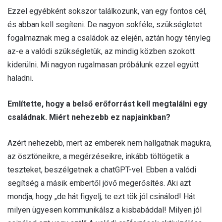
Ezzel egyébként sokszor találkozunk, van egy fontos cél,
és abban kell segíteni. De nagyon sokféle, szükségletet
fogalmaznak meg a családok az elején, aztán hogy tényleg
az-e a valódi szükségletük, az mindig közben szokott
kiderülni. Mi nagyon rugalmasan próbálunk ezzel együtt
haladni.
Említette, hogy a belső erőforrást kell megtalálni egy
családnak. Miért nehezebb ez napjainkban?
Azért nehezebb, mert az emberek nem hallgatnak magukra,
az ösztöneikre, a megérzéseikre, inkább töltögetik a
teszteket, beszélgetnek a chatGPT-vel. Ebben a valódi
segítség a másik embertől jövő megerősítés. Aki azt
mondja, hogy „de hát figyelj, te ezt tök jól csinálod! Hát
milyen ügyesen kommunikálsz a kisbabáddal! Milyen jól