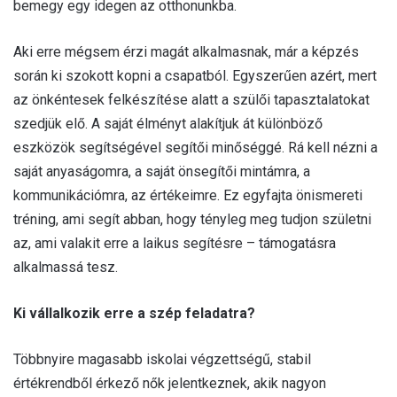
bemegy egy idegen az otthonunkba.
Aki erre mégsem érzi magát alkalmasnak, már a képzés
során ki szokott kopni a csapatból. Egyszerűen azért, mert
az önkéntesek felkészítése alatt a szülői tapasztalatokat
szedjük elő. A saját élményt alakítjuk át különböző
eszközök segítségével segítői minőséggé. Rá kell nézni a
saját anyaságomra, a saját önsegítői mintámra, a
kommunikációmra, az értékeimre. Ez egyfajta önismereti
tréning, ami segít abban, hogy tényleg meg tudjon születni
az, ami valakit erre a laikus segítésre – támogatásra
alkalmassá tesz.
Ki vállalkozik erre a szép feladatra?
Többnyire magasabb iskolai végzettségű, stabil
értékrendből érkező nők jelentkeznek, akik nagyon