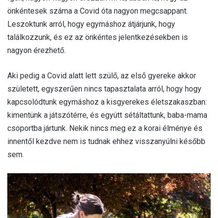
önkéntesek száma a Covid óta nagyon megcsappant.
Leszoktunk arról, hogy egymáshoz átjárjunk, hogy
találkozzunk, és ez az önkéntes jelentkezésekben is
nagyon érezhető.
Aki pedig a Covid alatt lett szülő, az első gyereke akkor
született, egyszerűen nincs tapasztalata arról, hogy hogy
kapcsolódtunk egymáshoz a kisgyerekes életszakaszban:
kimentünk a játszótérre, és együtt sétáltattunk, baba-mama
csoportba jártunk. Nekik nincs meg ez a korai élménye és
innentől kezdve nem is tudnak ehhez visszanyúlni később
sem.