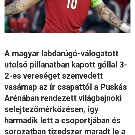
l
A magyar labdarúgó-válogatott
utolsó pillanatban kapott góllal 3-
2-es vereséget szenvedett
vasárnap az ír csapattól a Puskás
Arénában rendezett világbajnoki
selejtezőmérkőzésen, így
harmadik lett a csoportjában és
sorozatban tizedszer maradt le a