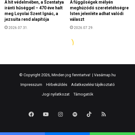
© Copyright 2026, Minden jog fenntartva! |
Vasárnap.hu
Impresszum
Hírbeküldés
Adatkezelési tájékoztató
Jogi nyilatkozat
Támogatók
Facebook
YouTube
Instagram
Spotify
TikTok
RSS