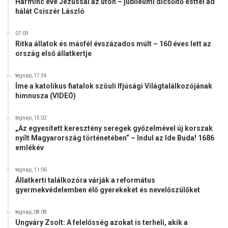
o
Harminc éve Jézussal az úton – jubileumi dicsőítő esttel ad
m
l
hálát Csiszér László
o
g
l
á
07:09
t
l
Ritka állatok és másfél évszázados múlt – 160 éves lett az
b
ország első állatkertje
j
e
á
k
tegnap, 17:34
Íme a katolikus fiatalok szöuli Ifjúsági Világtalálkozójának
himnusza (VIDEÓ)
tegnap, 15:02
„Az egyesített keresztény seregek győzelmével új korszak
nyílt Magyarország történetében“ – Indul az Ide Buda! 1686
emlékév
tegnap, 11:06
Állatkerti találkozóra várják a református
gyermekvédelemben élő gyerekeket és nevelőszülőket
tegnap, 08:08
Ungváry Zsolt: A felelősség azokat is terheli, akik a