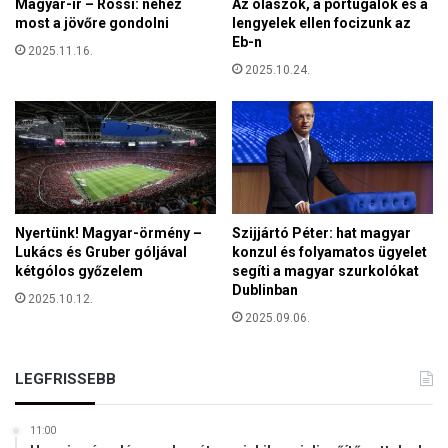
Magyar-ír – Rossi: nehéz
Az olaszok, a portugálok és a
k
t
most a jövőre gondolni
lengyelek ellen focizunk az
a
ó
Eb-n
l
2025.11.16.
e
2025.10.24.
é
l
l
l
e
e
k
n
g
i
a
t
z
á
d
m
Nyertünk! Magyar-örmény –
Szijjártó Péter: hat magyar
a
a
Lukács és Gruber góljával
konzul és folyamatos ügyelet
g
d
kétgólos győzelem
segíti a magyar szurkolókat
o
Dublinban
á
2025.10.12.
d
s
2025.09.06.
á
r
s
ó
á
l
LEGFRISSEBB
t
s
s
z
z
11:00
á