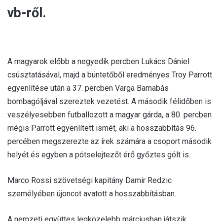
vb-ről.
A magyarok előbb a negyedik percben Lukács Dániel
csúsztatásával, majd a büntetőből eredményes Troy Parrott
egyenlítése után a 37. percben Varga Barnabás
bombagóljával szereztek vezetést. A második félidőben is
veszélyesebben futballozott a magyar gárda, a 80. percben
mégis Parrott egyenlített ismét, aki a hosszabbítás 96.
percében megszerezte az írek számára a csoport második
helyét és egyben a pótselejtezőt érő győztes gólt is.
Marco Rossi szövetségi kapitány Damir Redzic
személyében újoncot avatott a hosszabbításban.
A nemzeti együttes legközelebb márciusban játszik