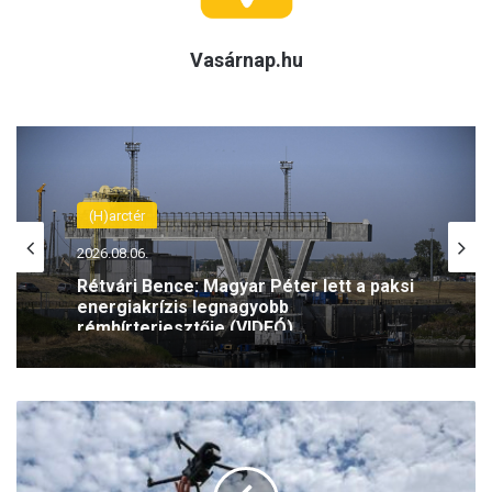
Vasárnap.hu
(H)arctér
2026.08.06.
Rétvári Bence: Magyar Péter lett a paksi
energiakrízis legnagyobb
rémhírterjesztője (VIDEÓ)
U
k
r
á