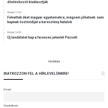
döntéshozót kiválasztják
Péntek 17:40
Felvették őket magyar egyetemekre, mégsem jöhetnek: nem
kapnak ösztöndíjat a keresztény fiatalok
Péntek 16:00
Új lendületet kap a ferences jelenlét Pécsett
.
Hirdetés
IRATKOZZON FEL A HÍRLEVELÜNKRE!
Email
Vezetéknév