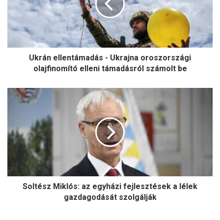
n
e
l
l
e
Ukrán ellentámadás - Ukrajna oroszországi
n
t
olajfinomító elleni támadásról számolt be
á
m
S
a
o
d
l
á
t
s
é
-
s
U
z
k
M
r
i
a
Soltész Miklós: az egyházi fejlesztések a lélek
k
j
l
gazdagodását szolgálják
n
ó
a
s