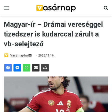
Menü
K
Magyar-ír – Drámai vereséggel
tizedszer is kudarccal zárult a
vb-selejtező
Vasárnap.hu
S
2025.11.16.
e
n
d
a
n
e
m
a
i