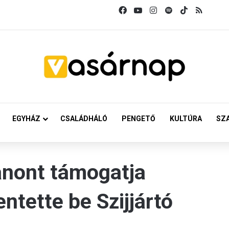
Facebook
YouTube
Instagram
Spotify
TikTok
RSS
EGYHÁZ
CSALÁDHÁLÓ
PENGETŐ
KULTÚRA
SZ
anont támogatja
ntette be Szijjártó