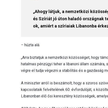
„Ahogy látjuk, a nemzetközi közöss
és Szíriát jó úton haladó országnak t
ok, amiért a szíriaiak Libanonba érke
– húzta alá.
„Arra biztatjuk a nemzetközi közösséget, hogy tám
hatalmas pénzügyi teher a libanoni állam számára, s
végre el tudja végezni a stabilitás és a gazdasá
A miniszter arról is beszámolt, hogy a szoros szöv
kapcsolataik felvételének 60. évfordulóját, s közö
Libanonban élő ősi keresztény közösségek, amelye