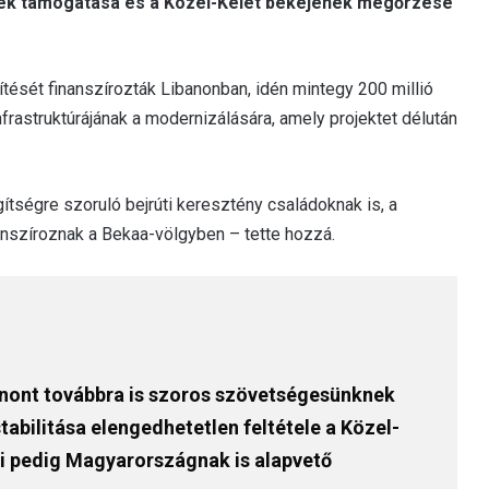
gek támogatása és a Közel-Kelet békéjének megőrzése
tését finanszírozták Libanonban, idén mintegy 200 millió
 infrastruktúrájának a modernizálására, amely projektet délután
tségre szoruló bejrúti keresztény családoknak is, a
anszíroznak a Bekaa-völgyben – tette hozzá.
anont továbbra is szoros szövetségesünknek
stabilitása elengedhetetlen feltétele a Közel-
mi pedig Magyarországnak is alapvető