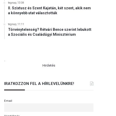
tegnap, 13:04
II. Szixtusz és Szent Kajetán, két szent, akik nem
a könnyebb utat választották
tegnap, 11:11
Törvénytelenség? Rétvári Bence szerint lebukott
a Szociális és Családügyi Minisztérium
.
Hirdetés
IRATKOZZON FEL A HÍRLEVELÜNKRE!
Email