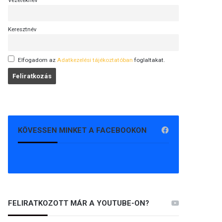
Vezetéknév
Keresztnév
Elfogadom az
Adatkezelési tájékoztatóban
foglaltakat.
KÖVESSEN MINKET A FACEBOOKON
FELIRATKOZOTT MÁR A YOUTUBE-ON?