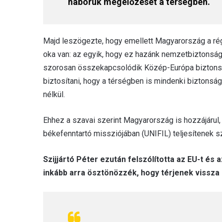
háborúk megelőzését a térségben.
Majd leszögezte, hogy emellett Magyarország a rég
oka van: az egyik, hogy ez hazánk nemzetbiztonság
szorosan összekapcsolódik Közép-Európa biztonság
biztosítani, hogy a térségben is mindenki biztons
nélkül.
Ehhez a szavai szerint Magyarország is hozzájárul, 
békefenntartó missziójában (UNIFIL) teljesítenek sz
Szijjártó Péter ezután felszólította az EU-t és
inkább arra ösztönözzék, hogy térjenek vissza 