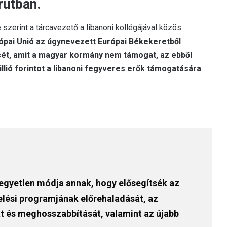
rútban.
zerint a tárcavezető a libanoni kollégájával közös
ópai Unió az úgynevezett Európai Békekeretből
sét, amit a magyar kormány nem támogat, az ebből
illió forintot a libanoni fegyveres erők támogatására
egyetlen módja annak, hogy elősegítsék az
relési programjának előrehaladását, az
át és meghosszabbítását, valamint az újabb