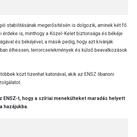
ió stabilitásának megerősítésén is dolgozik, aminek két fő
i érdeke is, minthogy a Közel-Kelet biztonsága és békéje
ával és békéjével, a másik pedig, hogy azt kívánják
ágban élhessen, terrorcselekmények és külső beavatkozások
többek közt tizenhat katonával, akik az ENSZ libanoni
olgálatot.
 az ENSZ-t, hogy a szíriai menekülteket maradás helyett
a hazájukba.