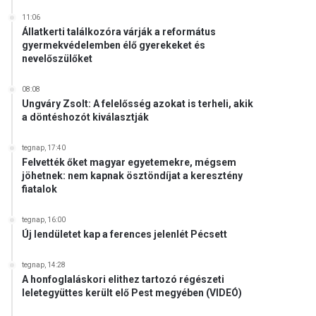
11:06
Állatkerti találkozóra várják a református
gyermekvédelemben élő gyerekeket és
nevelőszülőket
08:08
Ungváry Zsolt: A felelősség azokat is terheli, akik
a döntéshozót kiválasztják
tegnap, 17:40
Felvették őket magyar egyetemekre, mégsem
jöhetnek: nem kapnak ösztöndíjat a keresztény
fiatalok
tegnap, 16:00
Új lendületet kap a ferences jelenlét Pécsett
tegnap, 14:28
A honfoglaláskori elithez tartozó régészeti
leletegyüttes került elő Pest megyében (VIDEÓ)