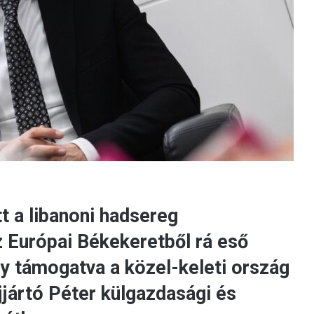
t a libanoni hadsereg
z Európai Békekeretből rá eső
így támogatva a közel-keleti ország
ijjártó Péter külgazdasági és