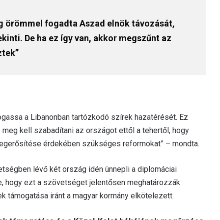
ég örömmel fogadta Aszad elnök távozását,
ekinti. De ha ez így van, akkor megszűnt az
ztek”
ogassa a Libanonban tartózkodó szírek hazatérését. Ez
 meg kell szabadítani az országot ettől a tehertől, hogy
g megerősítése érdekében szükséges reformokat” – mondta.
etségben lévő két ország idén ünnepli a diplomáciai
lte, hogy ezt a szövetséget jelentősen meghatározzák
k támogatása iránt a magyar kormány elkötelezett.