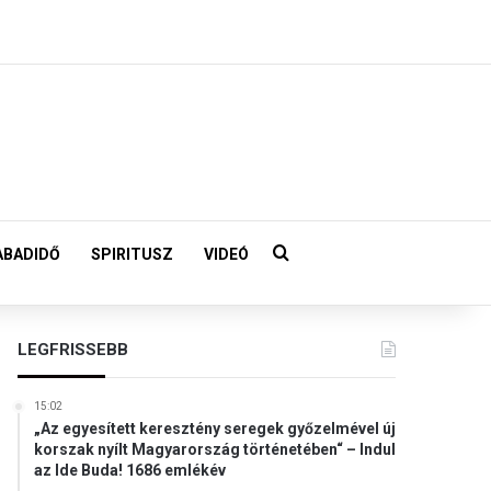
Keresés:
ABADIDŐ
SPIRITUSZ
VIDEÓ
LEGFRISSEBB
15:02
„Az egyesített keresztény seregek győzelmével új
korszak nyílt Magyarország történetében“ – Indul
az Ide Buda! 1686 emlékév