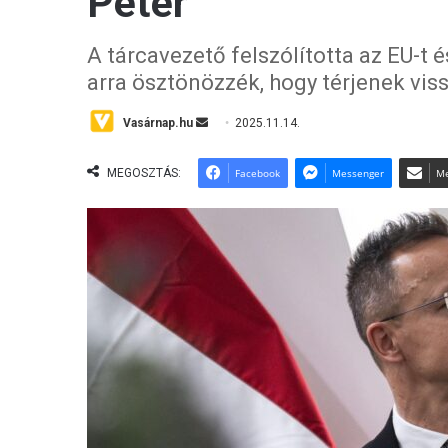
Péter
A tárcavezető felszólította az EU-t 
arra ösztönözzék, hogy térjenek vis
Vasárnap.hu
S
2025.11.14.
e
n
MEGOSZTÁS:
Facebook
Messenger
Me
d
a
n
e
m
a
i
l