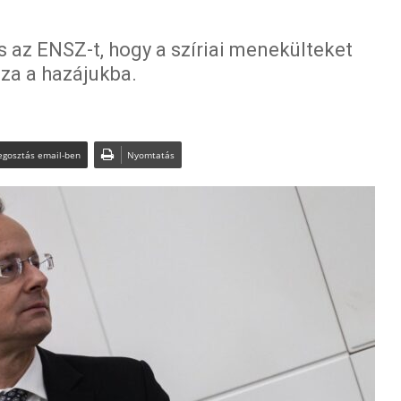
és az ENSZ-t, hogy a szíriai menekülteket
sza a hazájukba.
gosztás email-ben
Nyomtatás