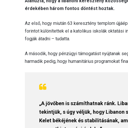
Aláhúzta, hogy a libanoni keresztény közössé
érdekében három fontos döntést hoztak.
Az első, hogy miután 63 keresztény templom újjáépí
forintot különítettek el a katolikus iskolák oktatási
fogják átadni – tudatta.
A második, hogy pénzügyi támogatást nyújtanak segí
harmadik pedig, hogy humanitárius programokat fin
„A jövőben is számíthatnak ránk. Lib
tekintjük, s úgy véljük, hogy Libanon 
Kelet békéjének és stabilitásának, a