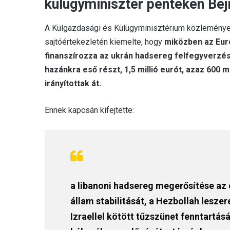
külügyminiszter pénteken Bej
A Külgazdasági és Külügyminisztérium közleménye s
sajtóértekezletén kiemelte, hogy
miközben az Eur
finanszírozza az ukrán hadsereg felfegyverzé
hazánkra eső részt, 1,5 millió eurót, azaz 600 m
irányítottak át.
Ennek kapcsán kifejtette:
a libanoni hadsereg megerősítése az 
állam stabilitását, a Hezbollah lesze
Izraellel kötött tűzszünet fenntartás