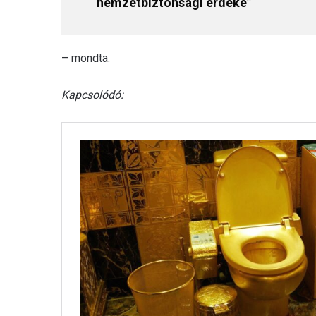
nemzetbiztonsági érdeke”
– mondta.
Kapcsolódó: