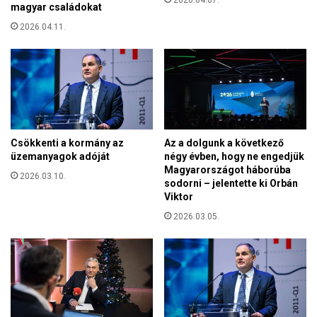
2026.04.07.
t
magyar családokat
k
r
2026.04.11.
á
a
r
a
p
e
á
t
t
a
a
t
l
e
j
d
Csökkenti a kormány az
Az a dolgunk a következő
a
o
üzemanyagok adóját
négy évben, hogy ne engedjük
i
Magyarországot háborúba
k
2026.03.10.
g
sodorni – jelentette ki Orbán
u
y
Viktor
m
e
e
2026.03.05.
r
n
m
t
e
u
k
m
e
a
k
a
e