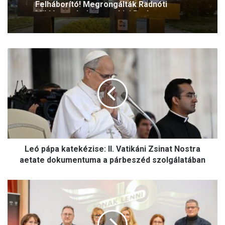
Miklós szobrát a szerbiai Borban
L
e
ó
p
á
p
a
k
a
Leó pápa katekézise: II. Vatikáni Zsinat Nostra
t
e
aetate dokumentuma a párbeszéd szolgálatában
k
é
A
z
J
i
ó
s
n
e