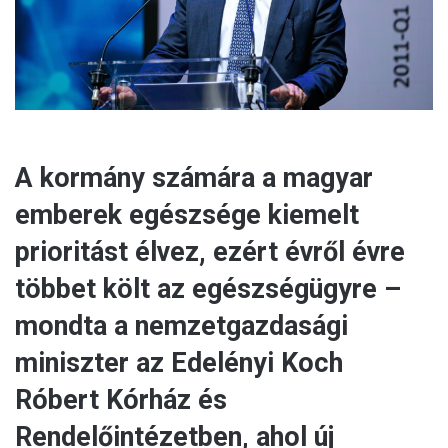
l
A kormány számára a magyar
emberek egészsége kiemelt
prioritást élvez, ezért évről évre
többet költ az egészségügyre –
mondta a nemzetgazdasági
miniszter az Edelényi Koch
Róbert Kórház és
Rendelőintézetben, ahol új