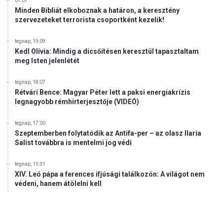
07:07
Minden Bibliát elkoboznak a határon, a keresztény
szervezeteket terrorista csoportként kezelik!
tegnap, 19:09
Kedl Olívia: Mindig a dicsőítésen keresztül tapasztaltam
meg Isten jelenlétét
tegnap, 18:07
Rétvári Bence: Magyar Péter lett a paksi energiakrízis
legnagyobb rémhírterjesztője (VIDEÓ)
tegnap, 17:00
Szeptemberben folytatódik az Antifa-per – az olasz Ilaria
Salist továbbra is mentelmi jog védi
tegnap, 15:31
XIV. Leó pápa a ferences ifjúsági találkozón: A világot nem
védeni, hanem átölelni kell