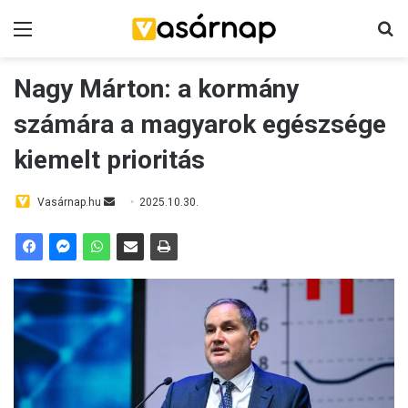
Menü
K
Nagy Márton: a kormány
számára a magyarok egészsége
kiemelt prioritás
Vasárnap.hu
S
2025.10.30.
e
n
d
a
n
e
m
a
i