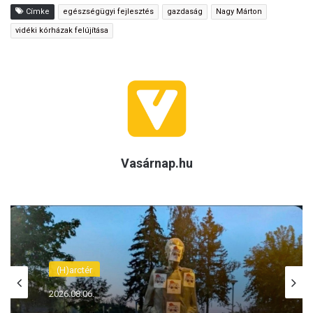
Címke
egészségügyi fejlesztés
gazdaság
Nagy Márton
vidéki kórházak felújítása
Vasárnap.hu
(H)arctér
2026.08.06.
Felháborító! Megrongálták Radnóti