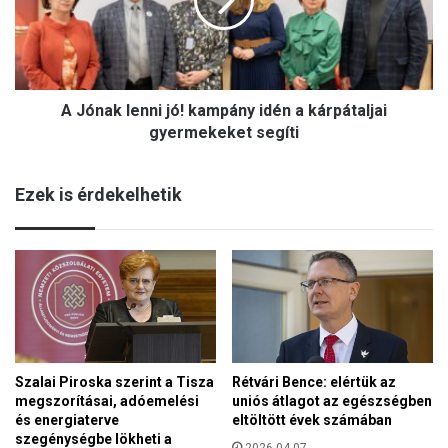
a
:
k
I
l
I
e
.
n
V
A Jónak lenni jó! kampány idén a kárpátaljai
n
a
i
gyermekeket segíti
t
j
i
ó
k
Ezek is érdekelhetik
!
á
k
n
a
i
m
Z
p
s
á
i
n
n
y
a
i
t
Szalai Piroska szerint a Tisza
Rétvári Bence: elértük az
d
N
megszorításai, adóemelési
uniós átlagot az egészségben
é
o
és energiaterve
eltöltött évek számában
n
s
szegénységbe lökheti a
a