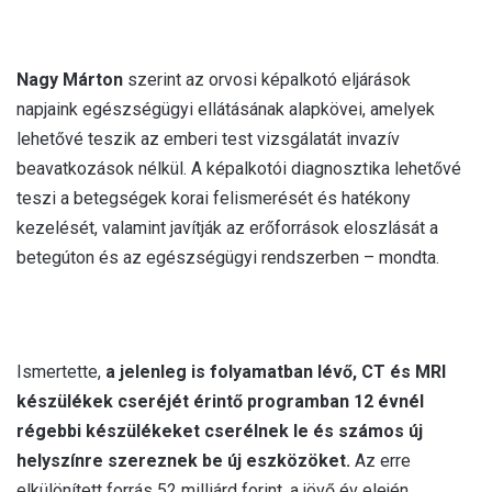
Nagy Márton
szerint az orvosi képalkotó eljárások
napjaink egészségügyi ellátásának alapkövei, amelyek
lehetővé teszik az emberi test vizsgálatát invazív
beavatkozások nélkül. A képalkotói diagnosztika lehetővé
teszi a betegségek korai felismerését és hatékony
kezelését, valamint javítják az erőforrások eloszlását a
betegúton és az egészségügyi rendszerben – mondta.
Ismertette,
a jelenleg is folyamatban lévő, CT és MRI
készülékek cseréjét érintő programban 12 évnél
régebbi készülékeket cserélnek le és számos új
helyszínre szereznek be új eszközöket.
Az erre
elkülönített forrás 52 milliárd forint, a jövő év elején