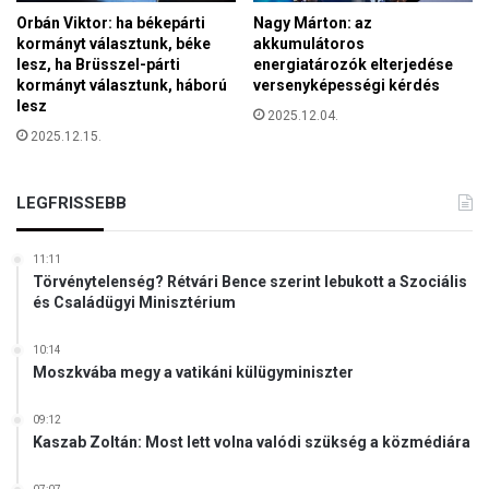
p
t
Orbán Viktor: ha békepárti
Nagy Márton: az
á
s
kormányt választunk, béke
akkumulátoros
r
e
lesz, ha Brüsszel-párti
energiatározók elterjedése
b
g
kormányt választunk, háború
versenyképességi kérdés
e
í
lesz
s
2025.12.04.
t
2025.12.15.
z
i
é
d
LEGFRISSEBB
s
z
o
11:11
l
Törvénytelenség? Rétvári Bence szerint lebukott a Szociális
g
és Családügyi Minisztérium
á
l
10:14
a
Moszkvába megy a vatikáni külügyminiszter
t
á
09:12
b
Kaszab Zoltán: Most lett volna valódi szükség a közmédiára
a
n