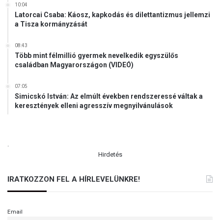
10:04
t
Latorcai Csaba: Káosz, kapkodás és dilettantizmus jellemzi
á
a Tisza kormányzását
b
a
08:43
n
Több mint félmillió gyermek nevelkedik egyszülős
családban Magyarországon (VIDEÓ)
07:05
Simicskó István: Az elmúlt években rendszeressé váltak a
keresztények elleni agresszív megnyilvánulások
.
Hirdetés
IRATKOZZON FEL A HÍRLEVELÜNKRE!
Email