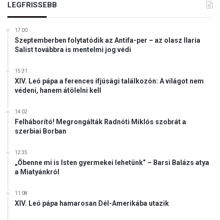
t
LEGFRISSEBB
l
u
y
m
a
17:00
a
K
Szeptemberben folytatódik az Antifa-per – az olasz Ilaria
a
o
Salist továbbra is mentelmi jog védi
p
r
á
m
15:31
r
á
XIV. Leó pápa a ferences ifjúsági találkozón: A világot nem
b
n
védeni, hanem átölelni kell
e
y
s
i
14:02
z
n
Felháborító! Megrongálták Radnóti Miklós szobrát a
é
f
szerbiai Borban
d
ó
s
n
12:35
z
„Őbenne mi is Isten gyermekei lehetünk” – Barsi Balázs atya
o
a Miatyánkról
l
g
11:08
á
XIV. Leó pápa hamarosan Dél-Amerikába utazik
l
a