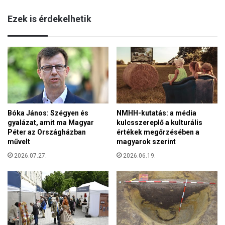
a
é
s
Ezek is érdekelhetik
z
z
i
o
s
c
e
i
:
á
I
l
I
i
.
s
V
á
Bóka János: Szégyen és
NMHH-kutatás: a média
a
g
gyalázat, amit ma Magyar
kulcsszereplő a kulturális
t
a
Péter az Országházban
értékek megőrzésében a
i
z
művelt
magyarok szerint
k
a
á
2026.07.27.
2026.06.19.
t
n
b
i
a
Z
n
s
-
i
j
n
e