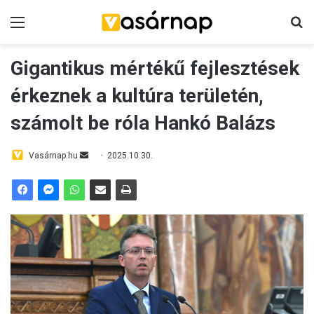
Menü
K
Gigantikus mértékű fejlesztések
érkeznek a kultúra területén,
számolt be róla Hankó Balázs
Vasárnap.hu
S
2025.10.30.
e
n
d
a
n
e
m
a
i