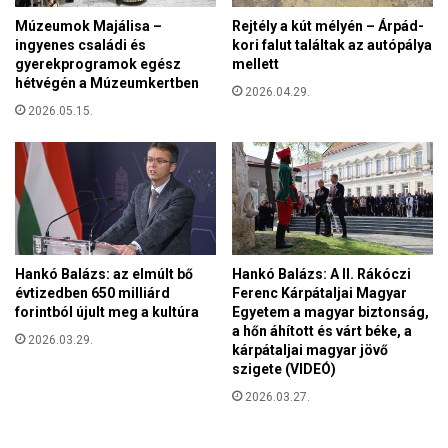
a
l
Múzeumok Majálisa –
Rejtély a kút mélyén – Árpád-
t
e
ingyenes családi és
kori falut találtak az autópálya
N
n
gyerekprogramok egész
mellett
o
hétvégén a Múzeumkertben
t
2026.04.29.
s
e
2026.05.15.
t
t
r
t
a
e
a
b
e
e
t
G
a
u
t
l
Hankó Balázs: az elmúlt bő
Hankó Balázs: A II. Rákóczi
e
y
évtizedben 650 milliárd
Ferenc Kárpátaljai Magyar
d
forintból újult meg a kultúra
Egyetem a magyar biztonság,
á
o
a hőn áhított és várt béke, a
s
2026.03.29.
k
kárpátaljai magyar jövő
G
u
szigete (VIDEÓ)
e
m
r
2026.03.27.
e
g
n
e