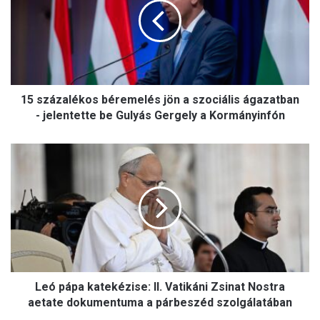
z
á
z
a
l
é
15 százalékos béremelés jön a szociális ágazatban
k
o
- jelentette be Gulyás Gergely a Kormányinfón
s
b
L
é
e
r
ó
e
p
m
á
e
p
l
a
é
k
s
a
j
Leó pápa katekézise: II. Vatikáni Zsinat Nostra
t
ö
e
aetate dokumentuma a párbeszéd szolgálatában
n
k