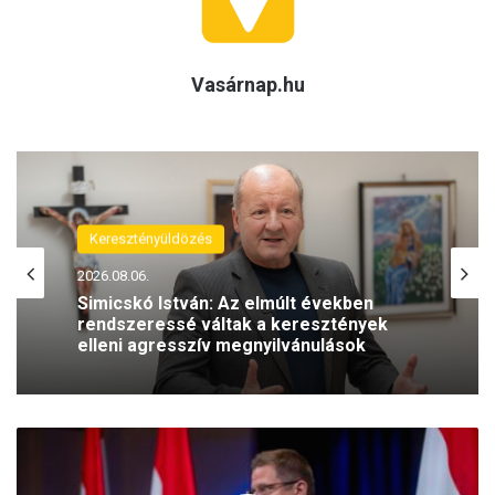
Vasárnap.hu
(H)arctér
Keresztényüldözés
2026.08.05.
2026.08.06.
A szívhangrendelet bizonyítottan
mentett már életeket
Simicskó István: Az elmúlt években
1
rendszeressé váltak a keresztények
5
elleni agresszív megnyilvánulások
s