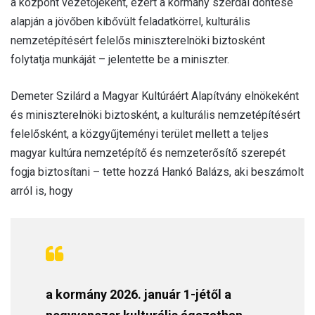
a központ vezetőjeként, ezért a kormány szerdai döntése
alapján a jövőben kibővült feladatkörrel, kulturális
nemzetépítésért felelős miniszterelnöki biztosként
folytatja munkáját – jelentette be a miniszter.
Demeter Szilárd a Magyar Kultúráért Alapítvány elnökeként
és miniszterelnöki biztosként, a kulturális nemzetépítésért
felelősként, a közgyűjteményi terület mellett a teljes
magyar kultúra nemzetépítő és nemzeterősítő szerepét
fogja biztosítani – tette hozzá Hankó Balázs, aki beszámolt
arról is, hogy
a kormány 2026. január 1-jétől a