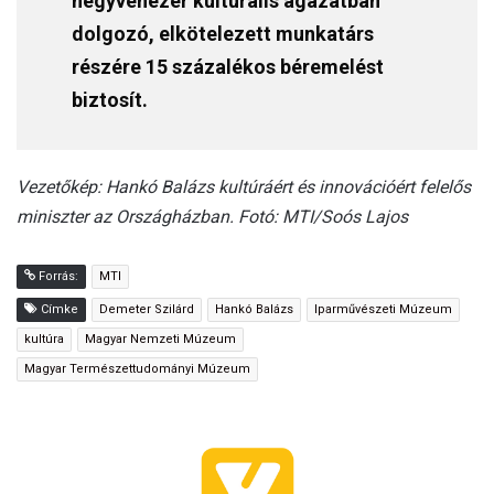
negyvenezer kulturális ágazatban
dolgozó, elkötelezett munkatárs
részére 15 százalékos béremelést
biztosít.
Vezetőkép: Hankó Balázs kultúráért és innovációért felelős
miniszter az Országházban. Fotó: MTI/Soós Lajos
Forrás:
MTI
Címke
Demeter Szilárd
Hankó Balázs
Iparművészeti Múzeum
kultúra
Magyar Nemzeti Múzeum
Magyar Természettudományi Múzeum