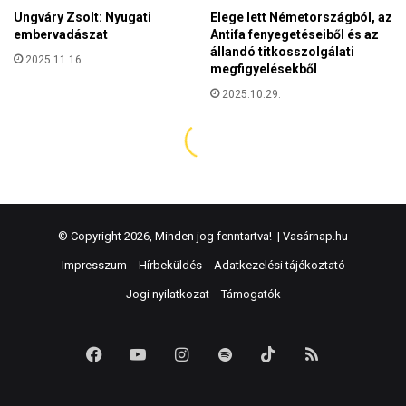
© Copyright 2026, Minden jog fenntartva! |
Vasárnap.hu
Impresszum
Hírbeküldés
Adatkezelési tájékoztató
Jogi nyilatkozat
Támogatók
Facebook
YouTube
Instagram
Spotify
TikTok
RSS