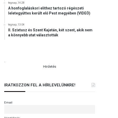
tegnap, 14:28
A honfoglaláskori elithez tartozó régészeti
leletegyüttes került elő Pest megyében (VIDEÓ)
tegnap, 13:04
II. Szixtusz és Szent Kajetán, két szent, akik nem
a könnyebb utat választották
.
Hirdetés
IRATKOZZON FEL A HÍRLEVELÜNKRE!
Email