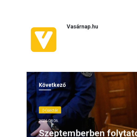
Vasárnap.hu
Következő
(H)arctér
2026.08.06.
Szeptemberben folytat