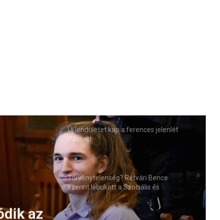
Új lendületet kap a ferences jelenlét
Pécsett
Törvénytelenség? Rétvári Bence
szerint lebukott a Szociális és
Családügyi Minisztérium
ódik az