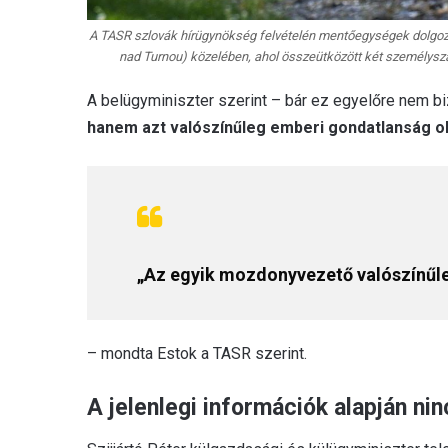
A TASR szlovák hírügynökség felvételén mentőegységek dolgozna
nad Turnou) közelében, ahol összeütközött két személyszá
A belügyminiszter szerint – bár ez egyelőre nem b
hanem azt valószínűleg emberi gondatlanság o
„Az egyik mozdonyvezető valószínűle
– mondta Estok a TASR szerint.
A jelenlegi információk alapján ni