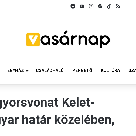
Facebook
YouTube
Instagram
Spotify
TikTok
RSS
EGYHÁZ
CSALÁDHÁLÓ
PENGETŐ
KULTÚRA
SZ
gyorsvonat Kelet-
yar határ közelében,