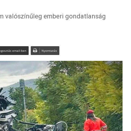
em valószínűleg emberi gondatlanság
gosztás email-ben
Nyomtatás