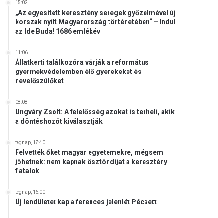
15:02
„Az egyesített keresztény seregek győzelmével új
korszak nyílt Magyarország történetében“ – Indul
az Ide Buda! 1686 emlékév
11:06
Állatkerti találkozóra várják a református
gyermekvédelemben élő gyerekeket és
nevelőszülőket
08:08
Ungváry Zsolt: A felelősség azokat is terheli, akik
a döntéshozót kiválasztják
tegnap, 17:40
Felvették őket magyar egyetemekre, mégsem
jöhetnek: nem kapnak ösztöndíjat a keresztény
fiatalok
tegnap, 16:00
Új lendületet kap a ferences jelenlét Pécsett