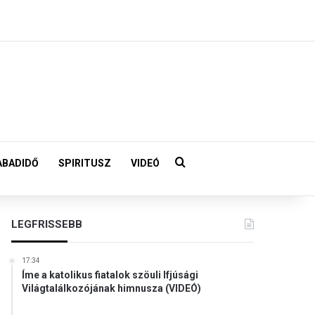
Keresés:
ABADIDŐ
SPIRITUSZ
VIDEÓ
LEGFRISSEBB
17:34
Íme a katolikus fiatalok szöuli Ifjúsági
Világtalálkozójának himnusza (VIDEÓ)