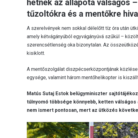
hétnek az állapota válságos –
tűzoltókra és a mentőkre hiv
A szerelvények nem sokkal délelőtt tíz óra után üt
amely kétvágányúból egyvágányúvá szűkül – közölte
szerencsétlenség oka bizonytalan. Az összeütközé
kisiklott.
A mentőszolgálat diszpécserközpontjának közlése s
egysége, valamint három mentőhelikopter is kiszállt
Matús Sutaj Estok belügyminiszter sajtótájékoz
túlnyomó többsége könnyebb, ketten válságos 
nem ismert pontosan, mert az ütközés követke