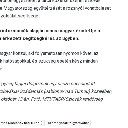
efonon egyeztetett a tárca közlése szerint szlovák
ezte Magyarország együttérzését a rozsnyói vonatbaleset
zolgálat segítségét.
 információk alapján nincs magyar érintettje a
m érkezett segítségkérés az ügyben.
magyar konzul, aki folyamatosan nyomon követi az
ák hatóságokkal, és szükség esetén kész minden
e.
egység tagjai dolgoznak egy összeroncsolódott
-szlovákiai Szádalmás (Jablonov nad Turnou) közelében,
. október 13-án. Fotó: MTI/TASR/Szlovák rendőrség
lmás (Jablonov nad Turnou)
személyszállító gyorsvonat