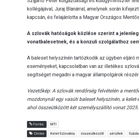
Szijjártó Péter külgazdasági és külügyminiszter tel
kollégájával, Juraj Blanárral, amelynek során kifej
kapcsán, és felajánlotta a Magyar Országos Mentős
A szlovák hatóságok közlése szerint a jelenlegi
vonatbalesetnek, és a konzuli szolgálathoz se
A baleset helyszínén tartózkodik az ügyben eljáró 
eseményeket, kapcsolatban van az illetékes szlov
segítséget megadni a magyar állampolgárok részér
Vezetőkép: A szlovák rendőrség felvételén a mentő
mozdonynál egy vasúti baleset helyszínén, a kelet
ahol összeütközött két személyszállító vonat 2025
Forrás:
MTI
Címke
Kelet-Szlovákia
összeütközött
sérültek
Száda