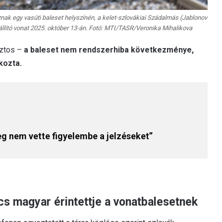
k egy vasúti baleset helyszínén, a kelet-szlovákiai Szádalmás (Jablonov
llító vonat 2025. október 13-án. Fotó: MTI/TASR/Veronika Mihalikova
iztos –
a baleset nem rendszerhiba következménye,
kozta.
g nem vette figyelembe a jelzéseket”
ncs magyar érintettje a vonatbalesetnek