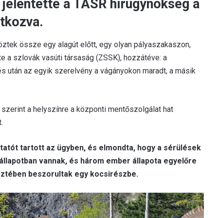
 jelentette a TASR hírügynökség a
atkozva.
köztek össze egy alagút előtt, egy olyan pályaszakaszon,
 a szlovák vasúti társaság (ZSSK), hozzátéve: a
s után az egyik szerelvény a vágányokon maradt, a másik
zerint a helyszínre a központi mentőszolgálat hat
.
tatót tartott az ügyben, és elmondta, hogy a sérülések
állapotban vannak, és három ember állapota egyelőre
ztében beszorultak egy kocsirészbe.