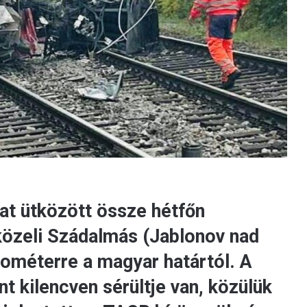
at ütközött össze hétfőn
közeli Szádalmás (Jablonov nad
lométerre a magyar határtól. A
 kilencven sérültje van, közülük