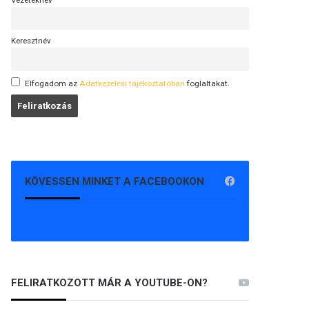
Vezetéknév
Keresztnév
Elfogadom az
Adatkezelési tájékoztatóban
foglaltakat.
KÖVESSEN MINKET A FACEBOOKON
FELIRATKOZOTT MÁR A YOUTUBE-ON?