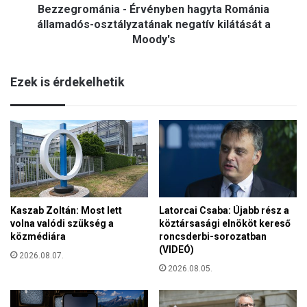
p
Bezzegrománia - Érvényben hagyta Románia
á
o
n
államadós-osztályzatának negatív kilátását a
l
i
Moody's
i
a
t
-
i
Ezek is érdekelhetik
É
z
r
á
v
l
é
á
n
s
y
n
b
a
e
k
n
n
h
Kaszab Zoltán: Most lett
Latorcai Csaba: Újabb rész a
e
volna valódi szükség a
köztársasági elnököt kereső
a
m
közmédiára
roncsderbi-sorozatban
g
c
(VIDEÓ)
y
2026.08.07.
s
t
2026.08.05.
a
a
k
R
l