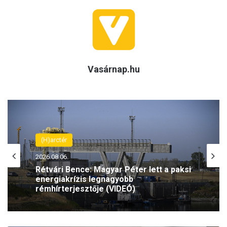
Vasárnap.hu
(H)arctér
2026.08.06.
Rétvári Bence: Magyar Péter lett a paksi
energiakrízis legnagyobb
rémhírterjesztője (VIDEÓ)