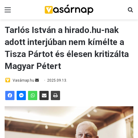
Menü
K
Tarlós István a hirado.hu-nak
adott interjúban nem kímélte a
Tisza Pártot és élesen kritizálta
Magyar Pétert
Vasárnap.hu
S
2025.09.13.
e
n
d
a
n
e
m