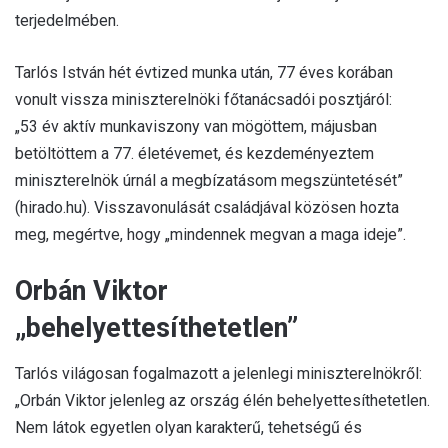
terjedelmében.
Tarlós István hét évtized munka után, 77 éves korában
vonult vissza miniszterelnöki főtanácsadói posztjáról:
„53 év aktív munkaviszony van mögöttem, májusban
betöltöttem a 77. életévemet, és kezdeményeztem
miniszterelnök úrnál a megbízatásom megszüntetését”
(hirado.hu). Visszavonulását családjával közösen hozta
meg, megértve, hogy „mindennek megvan a maga ideje”.
Orbán Viktor
„behelyettesíthetetlen”
Tarlós világosan fogalmazott a jelenlegi miniszterelnökről:
„Orbán Viktor jelenleg az ország élén behelyettesíthetetlen.
Nem látok egyetlen olyan karakterű, tehetségű és