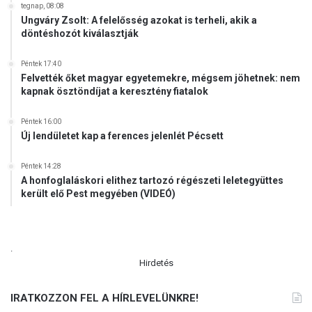
tegnap, 08:08
s
Ungváry Zsolt: A felelősség azokat is terheli, akik a
á
döntéshozót kiválasztják
t
a
Péntek 17:40
M
Felvették őket magyar egyetemekre, mégsem jöhetnek: nem
o
kapnak ösztöndíjat a keresztény fiatalok
o
d
Péntek 16:00
y
Új lendületet kap a ferences jelenlét Pécsett
'
s
Péntek 14:28
A honfoglaláskori elithez tartozó régészeti leletegyüttes
került elő Pest megyében (VIDEÓ)
.
Hirdetés
IRATKOZZON FEL A HÍRLEVELÜNKRE!