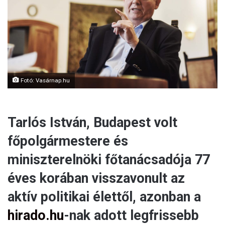
a
i
l
Fotó: Vasárnap.hu
Tarlós István, Budapest volt
főpolgármestere és
miniszterelnöki főtanácsadója 77
éves korában visszavonult az
aktív politikai élettől, azonban a
hirado.hu
-nak adott legfrissebb