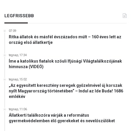
e
y
m
z
t
LEGFRISSEBB
a
a
t
r
á
07:09
t
n
Ritka állatok és másfél évszázados múlt – 160 éves lett az
ó
ország első állatkertje
a
s
k
s
n
tegnap, 17:34
i
e
Íme a katolikus fiatalok szöuli Ifjúsági Világtalálkozójának
k
himnusza (VIDEÓ)
g
e
a
r
t
tegnap, 15:02
e
„Az egyesített keresztény seregek győzelmével új korszak
í
i
nyílt Magyarország történetében“ – Indul az Ide Buda! 1686
v
s
emlékév
k
l
i
e
tegnap, 11:06
l
h
Állatkerti találkozóra várják a református
á
e
gyermekvédelemben élő gyerekeket és nevelőszülőket
t
t
á