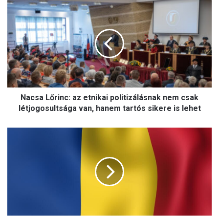
N
a
c
s
a
L
ő
r
i
Nacsa Lőrinc: az etnikai politizálásnak nem csak
n
c
létjogosultsága van, hanem tartós sikere is lehet
:
a
B
z
e
e
z
t
z
n
e
i
g
k
r
a
o
i
m