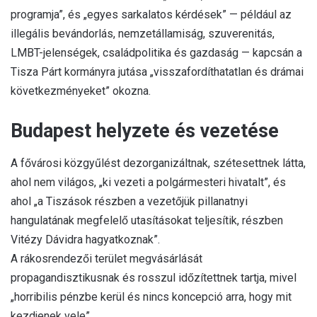
programja”, és „egyes sarkalatos kérdések” — például az
illegális bevándorlás, nemzetállamiság, szuverenitás,
LMBT-jelenségek, családpolitika és gazdaság — kapcsán a
Tisza Párt kormányra jutása „visszafordíthatatlan és drámai
következményeket” okozna.
Budapest helyzete és vezetése
A fővárosi közgyűlést dezorganizáltnak, szétesettnek látta,
ahol nem világos, „ki vezeti a polgármesteri hivatalt”, és
ahol „a Tiszások részben a vezetőjük pillanatnyi
hangulatának megfelelő utasításokat teljesítik, részben
Vitézy Dávidra hagyatkoznak”.
A rákosrendezői terület megvásárlását
propagandisztikusnak és rosszul időzítettnek tartja, mivel
„horribilis pénzbe kerül és nincs koncepció arra, hogy mit
kezdjenek vele”.