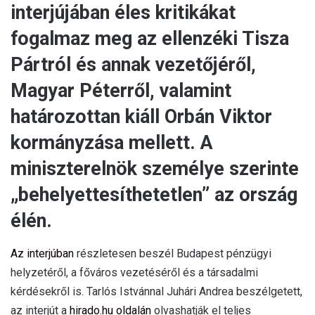
interjújában éles kritikákat
fogalmaz meg az ellenzéki Tisza
Pártról és annak vezetőjéről,
Magyar Péterről, valamint
határozottan kiáll Orbán Viktor
kormányzása mellett. A
miniszterelnök személye szerinte
„behelyettesíthetetlen” az ország
élén.
Az interjúban
részletesen beszél Budapest pénzügyi
helyzetéről, a főváros vezetéséről és a társadalmi
kérdésekről is. Tarlós Istvánnal Juhári Andrea beszélgetett,
az interjút a
hirado.hu oldalán
olvashatják el teljes