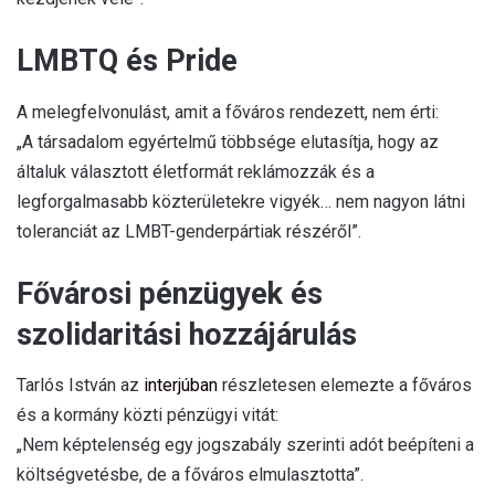
LMBTQ és Pride
A melegfelvonulást, amit a főváros rendezett, nem érti:
„A társadalom egyértelmű többsége elutasítja, hogy az
általuk választott életformát reklámozzák és a
legforgalmasabb közterületekre vigyék… nem nagyon látni
toleranciát az LMBT-genderpártiak részéről”.
Fővárosi pénzügyek és
szolidaritási hozzájárulás
Tarlós István az
interjúban
részletesen elemezte a főváros
és a kormány közti pénzügyi vitát:
„Nem képtelenség egy jogszabály szerinti adót beépíteni a
költségvetésbe, de a főváros elmulasztotta”.