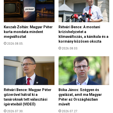
o
é
m
t
á
j
n
o
i
g
Kaszab Zoltán: Magyar Péter
Rétvári Bence: A mostani
a
o
kurta mondata mindent
krízishelyzetet a
á
s
megváltoztat
klímaváltozás, a kánikula és a
l
u
kormány közösen okozta
l
2026.08.05.
l
2026.08.03.
a
t
m
s
a
á
d
g
ó
a
s
v
-
a
o
n
Rétvári Bence: Magyar Péter
Bóka János: Szégyen és
s
,
gőzerővel hátrál ki a
gyalázat, amit ma Magyar
z
tanároknak tett választási
Péter az Országházban
h
t
ígéreteiből (VIDEÓ)
művelt
a
á
n
2026.07.30.
2026.07.27.
l