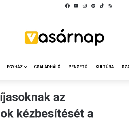
Facebook
YouTube
Instagram
Spotify
TikTok
RSS
EGYHÁZ
CSALÁDHÁLÓ
PENGETŐ
KULTÚRA
SZ
íjasoknak az
yok kézbesítését a