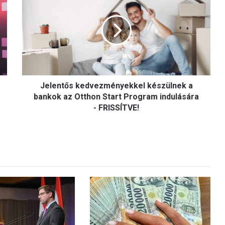
e
l
e
n
t
ő
s
k
Jelentős kedvezményekkel készülnek a
e
d
bankok az Otthon Start Program indulására
v
- FRISSÍTVE!
e
z
m
é
n
y
e
k
k
e
l