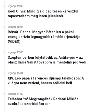
tegnap, 19:09
Kedl Olívia: Mindig a dicsőítésen keresztül
tapasztaltam meg Isten jelenlétét
tegnap, 18:07
Rétvári Bence: Magyar Péter lett a paksi
energiakrízis legnagyobb rémhírterjesztője
(VIDEÓ)
tegnap, 17:00
Szeptemberben folytatódik az Antifa-per – az
olasz Ilaria Salist továbbra is mentelmi jog védi
tegnap, 15:31
XIV. Leó pápa a ferences ifjúsági találkozón: A
világot nem védeni, hanem átölelni kell
tegnap, 14:02
Felháborító! Megrongálták Radnóti Miklós
szobrát a szerbiai Borban