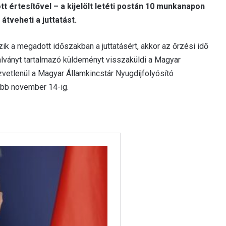
tt értesítővel – a kijelölt letéti postán 10 munkanapon
átveheti a juttatást.
zik a megadott időszakban a juttatásért, akkor az őrzési idő
talványt tartalmazó küldeményt visszaküldi a Magyar
zvetlenül a Magyar Államkincstár Nyugdíjfolyósító
bb november 14-ig.