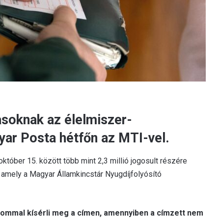
asoknak az élelmiszer-
yar Posta hétfőn az MTI-vel.
tóber 15. között több mint 2,3 millió jogosult részére
, amely a Magyar Államkincstár Nyugdíjfolyósító
lommal kísérli meg a címen, amennyiben a címzett nem