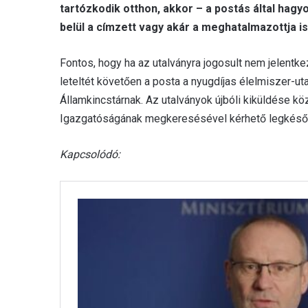
tartózkodik otthon, akkor – a postás által hagyo
belül a címzett vagy akár a meghatalmazottja is 
Fontos, hogy ha az utalványra jogosult nem jelentke
leteltét követően a posta a nyugdíjas élelmiszer-u
Államkincstárnak. Az utalványok újbóli kiküldése kö
Igazgatóságának megkeresésével kérhető legkéső
Kapcsolódó: