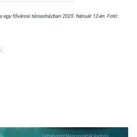
ás egy fővárosi társasházban 2025. február 12-én. Fotó:
k
Felháborító! Megrongálták Radnóti