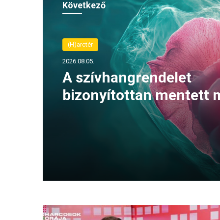
Következő
(H)arctér
2026.08.05.
A szívhangrendelet
bizonyítottan mentett 
életeket
M