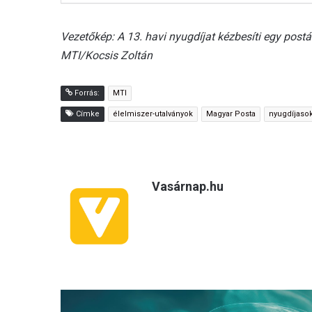
Vezetőkép: A 13. havi nyugdíjat kézbesíti egy post
MTI/Kocsis Zoltán
Forrás:
MTI
Címke
élelmiszer-utalványok
Magyar Posta
nyugdíjaso
Vasárnap.hu