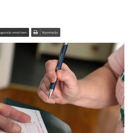
gosztás email-ben
Nyomtatás