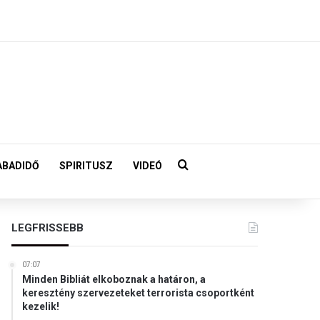
Keresés:
ABADIDŐ
SPIRITUSZ
VIDEÓ
LEGFRISSEBB
07:07
Minden Bibliát elkoboznak a határon, a
keresztény szervezeteket terrorista csoportként
kezelik!