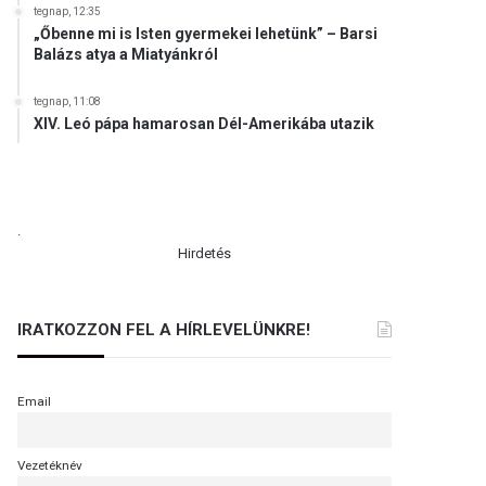
tegnap, 12:35
„Őbenne mi is Isten gyermekei lehetünk” – Barsi
Balázs atya a Miatyánkról
tegnap, 11:08
XIV. Leó pápa hamarosan Dél-Amerikába utazik
.
Hirdetés
IRATKOZZON FEL A HÍRLEVELÜNKRE!
Email
Vezetéknév