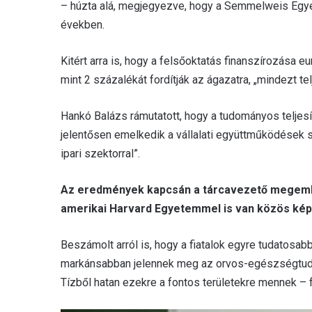
– húzta alá, megjegyezve, hogy a Semmelweis Egy
években.
Kitért arra is, hogy a felsőoktatás finanszírozása 
mint 2 százalékát fordítják az ágazatra, „mindezt te
Hankó Balázs rámutatott, hogy a tudományos teljes
jelentősen emelkedik a vállalati együttműködések s
ipari szektorral”.
Az eredmények kapcsán a tárcavezető megeml
amerikai Harvard Egyetemmel is van közös ké
Beszámolt arról is, hogy a fiatalok egyre tudatosabb
markánsabban jelennek meg az orvos-egészségtudom
Tízből hatan ezekre a fontos területekre mennek – 