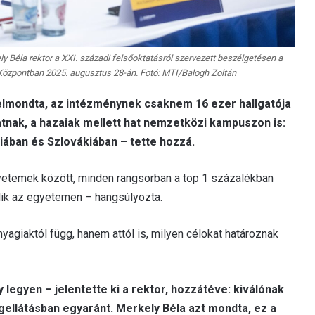
ly Béla rektor a XXI. századi felsőoktatásról szervezett beszélgetésen a
zpontban 2025. augusztus 28-án. Fotó: MTI/Balogh Zoltán
lmondta, az intézménynek csaknem 16 ezer hallgatója
atnak, a hazaiak mellett hat nemzetközi kampuszon is:
ában és Szlovákiában – tette hozzá.
temek között, minden rangsorban a top 1 százalékban
jlik az egyetemen – hangsúlyozta.
yagiaktól függ, hanem attól is, milyen célokat határoznak
legyen – jelentette ki a rektor, hozzátéve: kiválónak
egellátásban egyaránt. Merkely Béla azt mondta, ez a