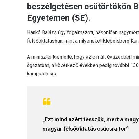
beszélgetésen csütörtökön 
Egyetemen (SE).
Hankó Balázs úgy fogalmazott, hasonlóan nagymér
felsőoktatásban, mint amilyeneket Klebelsberg Kunó 
A miniszter kiemelte, hogy az elmúlt évtizedben min
ágazatban, a következő években pedig további 1300 mi
kampuszokra.
„Ezt mind azért tesszük, mert a magya
magyar felsőoktatás csúcsra tör”