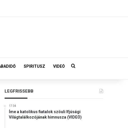
Keresés:
ABADIDŐ
SPIRITUSZ
VIDEÓ
LEGFRISSEBB
17:34
Íme a katolikus fiatalok szöuli Ifjúsági
Világtalálkozójának himnusza (VIDEÓ)