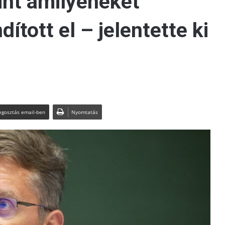
int amilyeneket
ított el – jelentette ki
gosztás email-ben
Nyomtatás