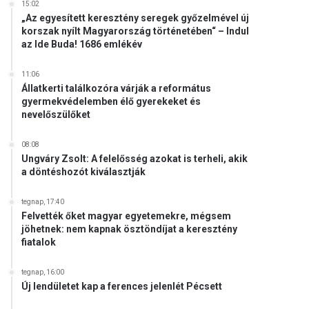
15:02
„Az egyesített keresztény seregek győzelmével új
korszak nyílt Magyarország történetében“ – Indul
az Ide Buda! 1686 emlékév
11:06
Állatkerti találkozóra várják a református
gyermekvédelemben élő gyerekeket és
nevelőszülőket
08:08
Ungváry Zsolt: A felelősség azokat is terheli, akik
a döntéshozót kiválasztják
tegnap, 17:40
Felvették őket magyar egyetemekre, mégsem
jöhetnek: nem kapnak ösztöndíjat a keresztény
fiatalok
tegnap, 16:00
Új lendületet kap a ferences jelenlét Pécsett