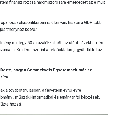
etem finanszírozása háromszorosára emelkedett az elmúlt
európai összehasonlításban is élen van, hiszen a GDP több
ljesítményhez kötve.”
ítmény mintegy 50 százalékkal nőtt az utóbbi években, és
záma is. Közlése szerint a felsőoktatás „együtt lüktet az
ítette, hogy a Semmelweis Egyetemnek már az
pzése.
ak a továbbtanulásban, a felvételin évről évre
ányi, műszaki-informatikai és tanár-tanító képzések.
fűzte hozzá.