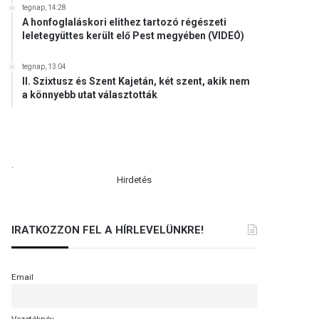
tegnap, 14:28
A honfoglaláskori elithez tartozó régészeti
leletegyüttes került elő Pest megyében (VIDEÓ)
tegnap, 13:04
II. Szixtusz és Szent Kajetán, két szent, akik nem
a könnyebb utat választották
.
Hirdetés
IRATKOZZON FEL A HÍRLEVELÜNKRE!
Email