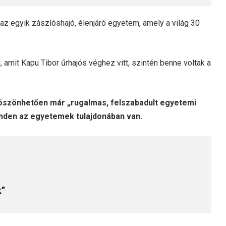
 egyik zászlóshajó, élenjáró egyetem, amely a világ 30
 amit Kapu Tibor űrhajós véghez vitt, szintén benne voltak a
köszönhetően már „rugalmas, felszabadult egyetemi
minden az egyetemek tulajdonában van.
k”