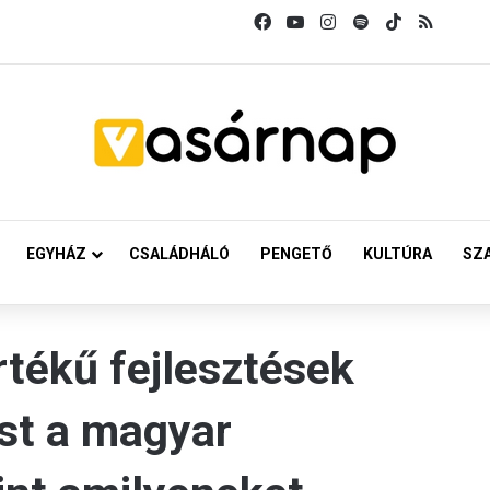
Facebook
YouTube
Instagram
Spotify
TikTok
RSS
EGYHÁZ
CSALÁDHÁLÓ
PENGETŐ
KULTÚRA
SZ
tékű fejlesztések
st a magyar