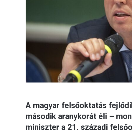
A magyar felsőoktatás fejlődi
második aranykorát éli – mond
miniszter a 21. századi felső