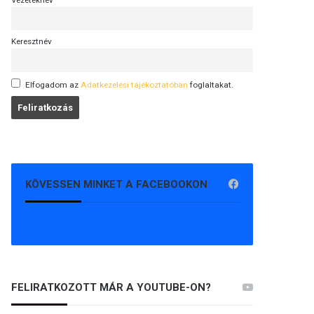
Vezetéknév
Keresztnév
Elfogadom az
Adatkezelési tájékoztatóban
foglaltakat.
KÖVESSEN MINKET A FACEBOOKON
FELIRATKOZOTT MÁR A YOUTUBE-ON?