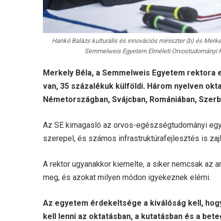
Hankó Balázs kulturális és innovációs miniszter (b) és Merke
Semmelweis Egyetem Elméleti Orvostudományi Kö
Merkely Béla, a Semmelweis Egyetem rektora e
van, 35 százalékuk külföldi. Három nyelven okt
Németországban, Svájcban, Romániában, Szerbi
Az SE kimagasló az orvos-egészségtudományi egye
szerepel, és számos infrastruktúrafejlesztés is za
A rektor ugyanakkor kiemelte, a siker nemcsak az an
meg, és azokat milyen módon igyekeznek elérni.
Az egyetem érdekeltsége a kiválóság kell, hogy 
kell lenni az oktatásban, a kutatásban és a bet