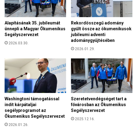
e
y
n
ű
t
l
i
Alapításának 35. jubileumát
Rekordösszegű adomány
n
,
ünnepli a Magyar Ökumenikus
gyűlt össze az ökumenikusok
e
h
Segélyszervezet
jubileumi adventi
k
o
adománygyűjtésében
2026.03.30.
a
g
2026.01.29.
n
y
e
a
m
z
z
i
e
g
t
a
i
z
j
g
Washingtoni támogatással
Szeretetvendégséget tart a
ö
a
indít kárpátaljai
fővárosban az Ökumenikus
v
segélyprogramot az
Segélyszervezet
t
ő
Ökumenikus Segélyszervezet
ó
2025.12.16.
f
k
2026.01.26.
o
n
r
a