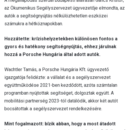
A megállapodás szerdai budapesti aláírásán Gáncs Kristóf,
az Ökumenikus Segélyszervezet ügyvezetője elmondta, az
autók a segítségnyújtás nélkülözhetetlen eszközei
számukra a hétköznapokban.
Hozzátette: krízishelyzetekben különösen fontos a
gyors és hatékony segítségnyújtás, ehhez járulnak
hozzá a Porsche Hungária által adott autók.
Wachtler Tamás, a Porsche Hungária Kft. ügyvezető
igazgatója felidézte: a vállalat és a segélyszervezet
együttműködése 2021-ben kezdődött, azóta számtalan
programban nyújtottak segítséget, dolgoztak együtt. A
mobilitási partnerség 2023-tól datálódik, akkor két autót
bocsátottak a segélyszervezet rendelkezésére.
Mint fogalmazott: bízik abban, hogy a most átadott