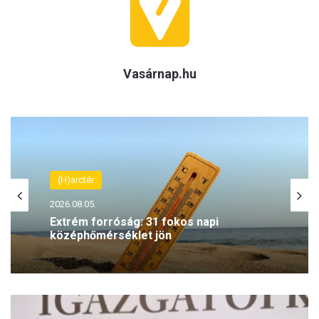
Vasárnap.hu
(H)arctér
2026.08.05.
Extrém forróság: 31 fokos napi
középhőmérséklet jön
M
a