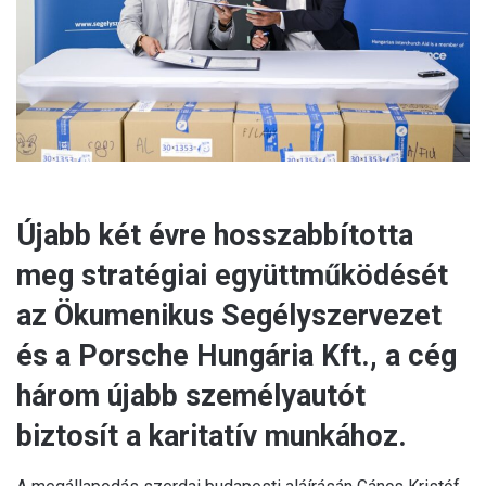
a
i
l
Újabb két évre hosszabbította
meg stratégiai együttműködését
az Ökumenikus Segélyszervezet
és a Porsche Hungária Kft., a cég
három újabb személyautót
biztosít a karitatív munkához.