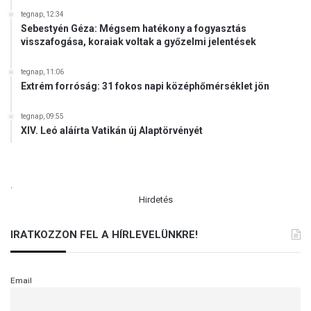
ő
tegnap, 12:34
f
Sebestyén Géza: Mégsem hatékony a fogyasztás
o
visszafogása, koraiak voltak a győzelmi jelentések
r
r
tegnap, 11:06
á
Extrém forróság: 31 fokos napi középhőmérséklet jön
s
t
tegnap, 09:55
e
XIV. Leó aláírta Vatikán új Alaptörvényét
r
v
e
z
.
é
Hirdetés
s
e
IRATKOZZON FEL A HÍRLEVELÜNKRE!
Email