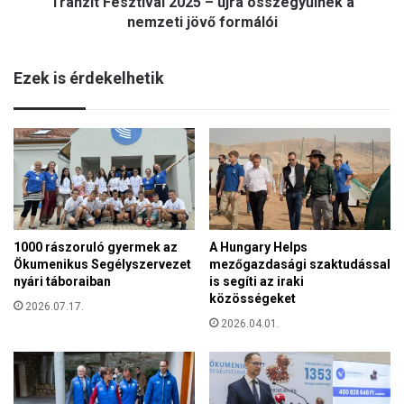
Tranzit Fesztivál 2025 – újra összegyűlnek a
s
e
z
nemzeti jövő formálói
d
t
a
i
g
Ezek is érdekelhetik
v
ó
á
g
l
u
2
s
0
p
2
á
5
l
–
y
ú
a
1000 rászoruló gyermek az
A Hungary Helps
j
a
Ökumenikus Segélyszervezet
mezőgazdasági szaktudással
r
z
nyári táboraiban
is segíti az iraki
a
t
közösségeket
ö
2026.07.17.
i
s
2026.04.01.
s
s
j
z
e
e
l
g