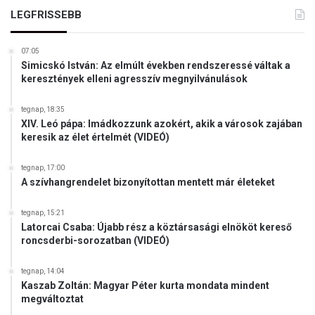
m
k
LEGFRISSEBB
á
k
l
ö
ó
07:05
n
i
Simicskó István: Az elmúlt években rendszeressé váltak a
n
keresztények elleni agresszív megnyilvánulások
y
e
tegnap, 18:35
b
XIV. Leó pápa: Imádkozzunk azokért, akik a városok zajában
b
keresik az élet értelmét (VIDEÓ)
l
e
tegnap, 17:00
s
A szívhangrendelet bizonyítottan mentett már életeket
z
a
tegnap, 15:21
h
Latorcai Csaba: Újabb rész a köztársasági elnököt kereső
u
roncsderbi-sorozatban (VIDEÓ)
m
á
tegnap, 14:04
n
Kaszab Zoltán: Magyar Péter kurta mondata mindent
e
megváltoztat
r