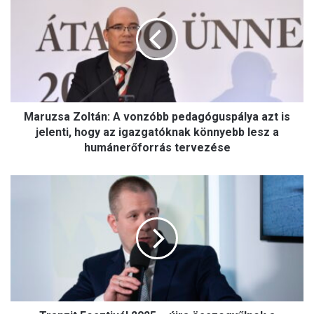
r
u
z
s
a
Z
o
Maruzsa Zoltán: A vonzóbb pedagóguspálya azt is
l
t
jelenti, hogy az igazgatóknak könnyebb lesz a
á
humánerőforrás tervezése
n
:
T
A
r
v
a
o
n
n
z
z
i
ó
t
b
F
b
e
p