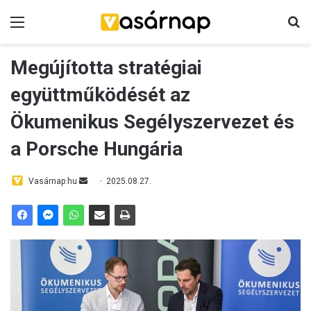
Menü
K
Megújította stratégiai
együttműködését az
Ökumenikus Segélyszervezet és
a Porsche Hungária
Vasárnap.hu
S
2025.08.27.
e
n
d
a
n
e
m