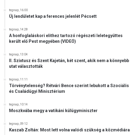
t
e
n
tegnap, 16:00
s
y
Új lendületet kap a ferences jelenlét Pécsett
z
e
t
l
ú
tegnap, 14:28
v
A honfoglaláskori elithez tartozó régészeti leletegyüttes
r
h
került elő Pest megyében (VIDEÓ)
i
a
á
s
tegnap, 13:04
l
z
II. Szixtusz és Szent Kajetán, két szent, akik nem a könnyebb
t
n
utat választották
a
á
l
l
tegnap, 11:11
á
a
Törvénytelenség? Rétvári Bence szerint lebukott a Szociális
n
t
és Családügyi Minisztérium
o
r
s
ó
tegnap, 10:14
i
l
Moszkvába megy a vatikáni külügyminiszter
s
s
k
z
tegnap, 09:12
o
ó
Kaszab Zoltán: Most lett volna valódi szükség a közmédiára
l
l