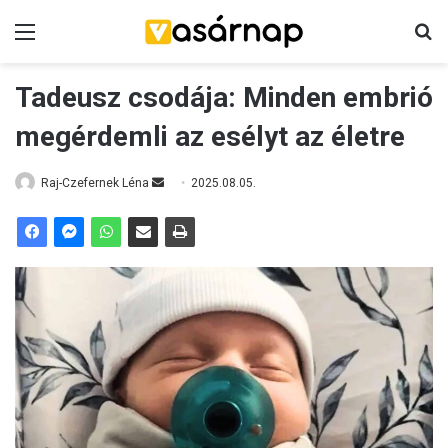
Menü
K
Tadeusz csodája: Minden embrió
megérdemli az esélyt az életre
Raj-Czefernek Léna
S
2025.08.05.
e
n
d
a
n
e
m
a
i
l