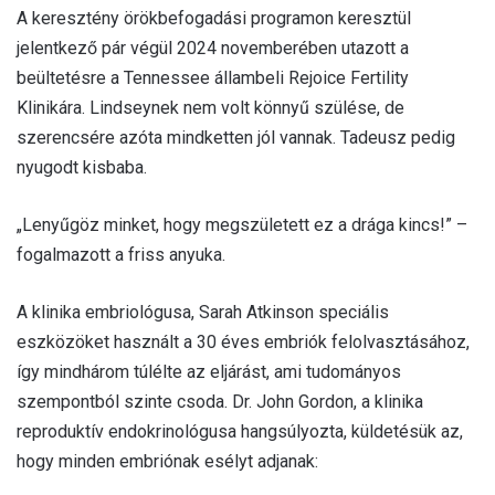
A keresztény örökbefogadási programon keresztül
jelentkező pár végül 2024 novemberében utazott a
beültetésre a Tennessee állambeli Rejoice Fertility
Klinikára. Lindseynek nem volt könnyű szülése, de
szerencsére azóta mindketten jól vannak. Tadeusz pedig
nyugodt kisbaba.
„Lenyűgöz minket, hogy megszületett ez a drága kincs!” –
fogalmazott a friss anyuka.
A klinika embriológusa, Sarah Atkinson speciális
eszközöket használt a 30 éves embriók felolvasztásához,
így mindhárom túlélte az eljárást, ami tudományos
szempontból szinte csoda. Dr. John Gordon, a klinika
reproduktív endokrinológusa hangsúlyozta, küldetésük az,
hogy minden embriónak esélyt adjanak: