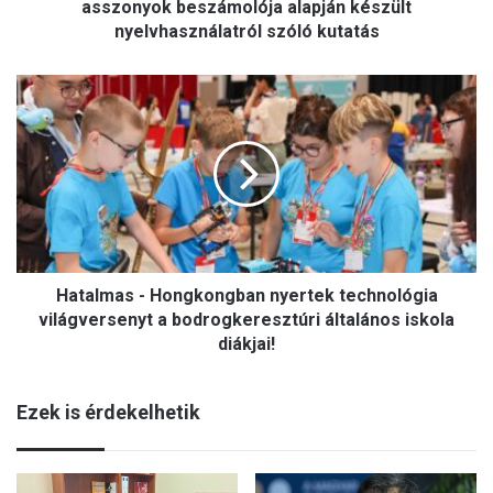
a
asszonyok beszámolója alapján készült
p
nyelvhasználatról szóló kutatás
t
a
H
k
a
,
t
h
a
a
l
n
m
e
a
m
s
t
-
u
Hatalmas - Hongkongban nyertek technológia
H
d
o
világversenyt a bodrogkeresztúri általános iskola
t
n
diákjai!
a
g
k
k
r
Ezek is érdekelhetik
o
o
n
m
g
á
b
n