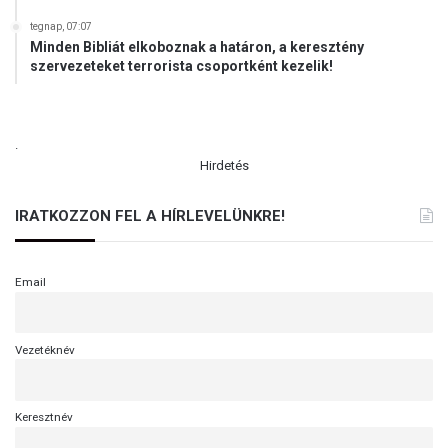
a
ó
tegnap, 07:07
d
k
Minden Bibliát elkoboznak a határon, a keresztény
i
u
szervezeteket terrorista csoportként kezelik!
á
t
k
a
j
t
a
á
.
i
s
Hirdetés
!
IRATKOZZON FEL A HÍRLEVELÜNKRE!
Email
Vezetéknév
Keresztnév