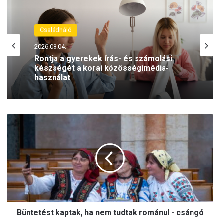
Családháló
2026.08.04.
Rontja a gyerekek írás- és számolási
készségét a korai közösségimédia-
használat
B
ü
n
t
e
t
é
s
t
Büntetést kaptak, ha nem tudtak románul - csángó
k