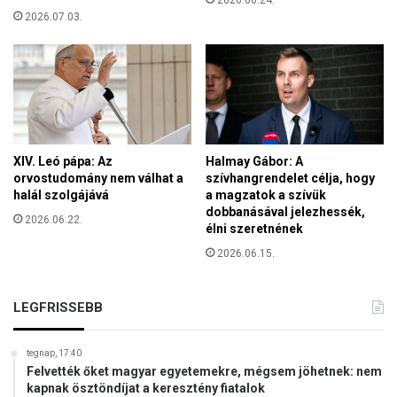
i
z
2026.07.03.
l
á
á
m
g
o
v
l
e
ó
r
j
s
a
e
a
XIV. Leó pápa: Az
Halmay Gábor: A
n
l
orvostudomány nem válhat a
szívhangrendelet célja, hogy
y
halál szolgájává
a magzatok a szívük
a
t
dobbanásával jelezhessék,
p
2026.06.22.
a
élni szeretnének
j
b
á
2026.06.15.
o
n
d
k
r
LEGFRISSEBB
é
o
s
g
z
k
tegnap, 17:40
ü
Felvették őket magyar egyetemekre, mégsem jöhetnek: nem
e
l
kapnak ösztöndíjat a keresztény fiatalok
r