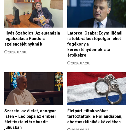
a
u
n
l
n
-
y
c
e
s
r
Illyés Szabolcs: Az eutanázia
Latorcai Csaba: Egymilliónál
á
legalizálása Pandóra
is több választópolgár lehet
t
n
szelencéjét nyitná ki
fogékony a
e
g
kereszténydemokrata
k
2026.07.30.
ó
értékekre
t
a
e
2026.07.20.
s
c
s
h
z
n
o
o
n
l
y
ó
o
g
k
Szeretni az életet, ahogyan
Életpárti tiltakozókat
i
b
Isten – Leó pápa az emberi
tartóztattak le Hollandiában,
a
e
élet tiszteletére buzdít
abortuszklinikák közelében
v
júliusban
s
2026.06.24.