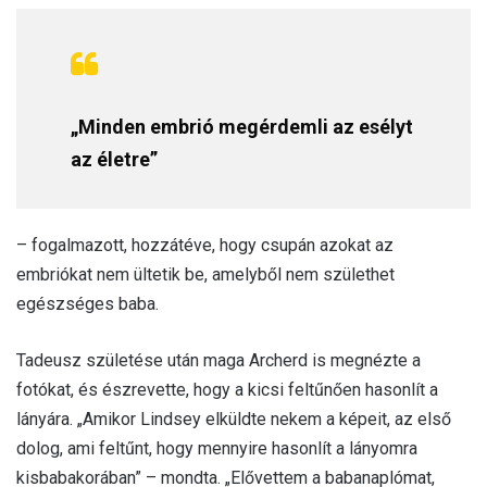
„Minden embrió megérdemli az esélyt
az életre”
– fogalmazott, hozzátéve, hogy csupán azokat az
embriókat nem ültetik be, amelyből nem születhet
egészséges baba.
Tadeusz születése után maga Archerd is megnézte a
fotókat, és észrevette, hogy a kicsi feltűnően hasonlít a
lányára. „Amikor Lindsey elküldte nekem a képeit, az első
dolog, ami feltűnt, hogy mennyire hasonlít a lányomra
kisbabakorában” – mondta. „Elővettem a babanaplómat,