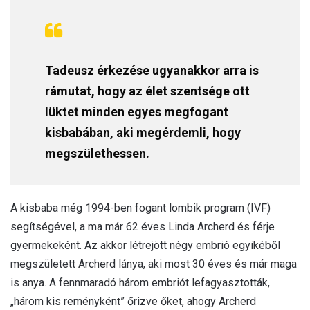
Tadeusz érkezése ugyanakkor arra is
rámutat, hogy az élet szentsége ott
lüktet minden egyes megfogant
kisbabában, aki megérdemli, hogy
megszülethessen.
A kisbaba még 1994-ben fogant lombik program (IVF)
segítségével, a ma már 62 éves Linda Archerd és férje
gyermekeként. Az akkor létrejött négy embrió egyikéből
megszületett Archerd lánya, aki most 30 éves és már maga
is anya. A fennmaradó három embriót lefagyasztották,
„három kis reményként” őrizve őket, ahogy Archerd