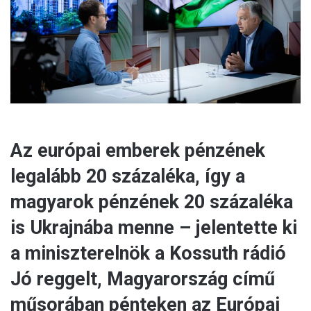
a
i
l
Az európai emberek pénzének
legalább 20 százaléka, így a
magyarok pénzének 20 százaléka
is Ukrajnába menne – jelentette ki
a miniszterelnök a Kossuth rádió
Jó reggelt, Magyarország című
műsorában pénteken az Európai