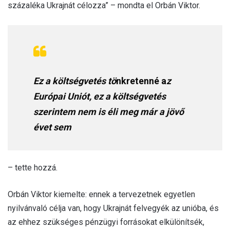
százaléka Ukrajnát célozza” – mondta el Orbán Viktor.
Ez a költségvetés tö
nkretenné a
z
Európai Uniót, ez a költségvetés
szerintem nem is éli meg már a jövő
évet sem
– tette hozzá.
Orbán Viktor kiemelte: ennek a tervezetnek egyetlen
nyilvánvaló célja van, hogy Ukrajnát felvegyék az unióba, és
az ehhez szükséges pénzügyi forrásokat elkülönítsék,