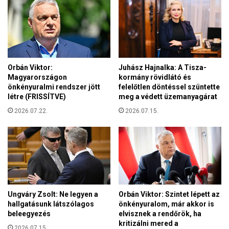
i
e
s
r
t
s
e
o
n
r
i
o
í
Orbán Viktor:
Juhász Hajnalka: A Tisza-
z
t
Magyarországon
kormány rövidlátó és
á
é
önkényuralmi rendszer jött
felelőtlen döntéssel szüntette
s
létre (FRISSÍTVE)
meg a védett üzemanyagárat
l
o
e
2026.07.22.
2026.07.15.
k
t
ü
r
g
e
y
!
e
a
z
o
Ungváry Zsolt: Ne legyen a
Orbán Viktor: Szintet lépett az
k
hallgatásunk látszólagos
önkényuralom, már akkor is
n
beleegyezés
elvisznek a rendőrök, ha
a
kritizálni mered a
2026.07.15.