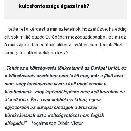
kulcsfontosságú ágazatnak?
– tette fel a kérdést a miniszterelnök, hozzáfűzve: ha eddig
élt sok millió gazda Európában mezőgazdaságból, és mi az
ő munkájukat támogattuk, akkor a jövőben nem fogjuk őket
támogatni, akkor velük mi lesz?
„Tehát ez a költségvetés tönkretenné az Európai Uniót, ez
a költségvetés szerintem nem is éli meg már a jövő évet
sem, vagy látványosan vissza kell majd vonnia a
bizottságnak, vagy lépésről lépésre meg kell hátrálnia és
át kell írnia. Én a reakciókból ezt látom, egész
egyszerűen az európai országok a brüsszeli
bürokráciának ezt a költségvetését nem fogják
elfogadni”
– fogalmazott Orbán Viktor.