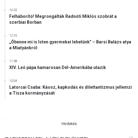
l
14:02
a
Felháborító! Megrongálták Radnóti Miklós szobrát a
k
szerbiai Borban
o
z
12:35
á
„Őbenne mi is Isten gyermekei lehetünk” – Barsi Balázs atya
s
a Miatyánkról
a
m
11:08
e
XIV. Leó pápa hamarosan Dél-Amerikába utazik
l
l
10:04
e
Latorcai Csaba: Káosz, kapkodás és dilettantizmus jellemzi
t
a Tisza kormányzását
t
é
r
v
.
e
Hirdetés
l
n