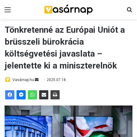
Menü
K
Tönkretenné az Európai Uniót a
brüsszeli bürokrácia
költségvetési javaslata –
jelentette ki a miniszterelnök
Vasárnap.hu
S
2025.07.18.
e
n
d
a
n
e
m