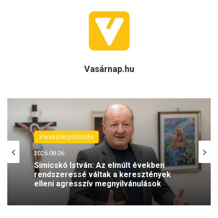
Vasárnap.hu
Keresztényüldözés
(H)arctér
2026.08.06.
2026.08.05.
Simicskó István: Az elmúlt években
rendszeressé váltak a keresztények
elleni agresszív megnyilvánulások