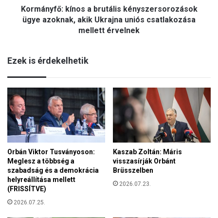
k
Kormányfő: kínos a brutális kényszersorozások
:
ö
k
ügye azoknak, akik Ukrajna uniós csatlakozása
v
í
mellett érvelnek
e
n
t
o
ő
Ezek is érdekelhetik
s
i
a
e
b
m
r
l
u
é
t
k
á
e
l
z
i
z
s
Orbán Viktor Tusványoson:
Kaszab Zoltán: Máris
e
Meglesz a többség a
visszasírják Orbánt
k
n
szabadság és a demokrácia
Brüsszelben
é
e
helyreállítása mellett
n
2026.07.23.
k
(FRISSÍTVE)
y
a
s
2026.07.25.
z
z