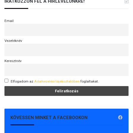
IRATKOZZON FEL A HÍRLEVELÜNKRE!
e
k
Email
Vezetéknév
Keresztnév
Elfogadom az
Adatkezelési tájékoztatóban
foglaltakat.
KÖVESSEN MINKET A FACEBOOKON