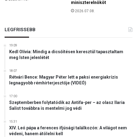
k
miniszterelnököt
,
2026.07.08.
a
k
i
LEGFRISSEBB
k
U
k
19:09
Kedl Olívia: Mindig a dicsőítésen keresztül tapasztaltam
r
meg Isten jelenlétét
a
j
18:07
n
Rétvári Bence: Magyar Péter lett a paksi energiakrízis
a
legnagyobb rémhírterjesztője (VIDEÓ)
u
n
17:00
i
Szeptemberben folytatódik az Antifa-per – az olasz Ilaria
ó
Salist továbbra is mentelmi jog védi
s
c
15:31
s
XIV. Leó pápa a ferences ifjúsági találkozón: A világot nem
a
védeni, hanem átölelni kell
t