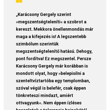
„Karácsony Gergely szerint
»megszentségteleníti« a szobrot a
kereszt. Mekkora önellenmondás már
maga a kifejezés is! A legszentebb
szimbólum szerintük
megszentségtelenítő hatású. Dehogy,
pont fordítva! Ez megszentel. Persze
Karácsony Gergely már korábban is
mondott olyat, hogy »belepisilni a
szenteltvíztartóba egy templomban,
szóval végül is belefér, csak éppen
tönkreteszi mindazt, amiért
ottvagyunk«. Nem éppen ízléses