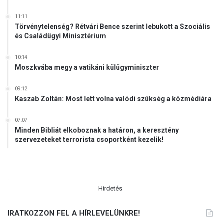
i
ó
11:11
t
Törvénytelenség? Rétvári Bence szerint lebukott a Szociális
a
és Családügyi Minisztérium
-
s
10:14
i
Moszkvába megy a vatikáni külügyminiszter
k
e
09:12
r
Kaszab Zoltán: Most lett volna valódi szükség a közmédiára
r
ő
07:07
l
Minden Bibliát elkoboznak a határon, a keresztény
s
szervezeteket terrorista csoportként kezelik!
z
á
m
o
.
l
Hirdetés
t
b
IRATKOZZON FEL A HÍRLEVELÜNKRE!
e