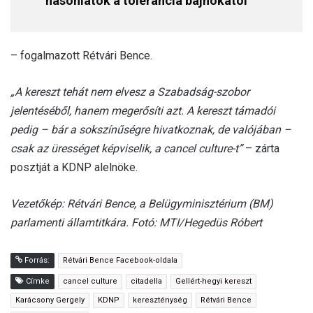
hasonlatok a tolerancia bajnokától
– fogalmazott Rétvári Bence.
„A kereszt tehát nem elvesz a Szabadság-szobor
jelentéséből, hanem megerősíti azt. A kereszt támadói
pedig – bár a sokszínűségre hivatkoznak, de valójában –
csak az ürességet képviselik, a cancel culture-t”
– zárta
posztját a KDNP alelnöke.
Vezetőkép: Rétvári Bence, a Belügyminisztérium (BM)
parlamenti államtitkára. Fotó: MTI/Hegedüs Róbert
Forrás:
Rétvári Bence Facebook-oldala
Címke
cancel culture
citadella
Gellért-hegyi kereszt
Karácsony Gergely
KDNP
kereszténység
Rétvári Bence