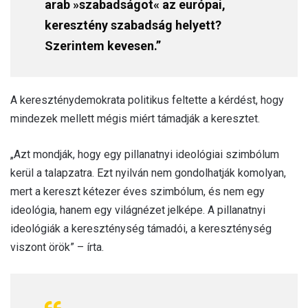
arab »szabadságot« az európai,
keresztény szabadság helyett?
Szerintem kevesen.”
A kereszténydemokrata politikus feltette a kérdést, hogy
mindezek mellett mégis miért támadják a keresztet.
„Azt mondják, hogy egy pillanatnyi ideológiai szimbólum
kerül a talapzatra. Ezt nyilván nem gondolhatják komolyan,
mert a kereszt kétezer éves szimbólum, és nem egy
ideológia, hanem egy világnézet jelképe. A pillanatnyi
ideológiák a kereszténység támadói, a kereszténység
viszont örök” – írta.