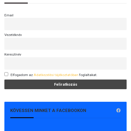
S
z
Email
e
k
e
Vezetéknév
r
e
s
P
Keresztnév
á
l
Elfogadom az
Adatkezelési tájékoztatóban
foglaltakat.
KÖVESSEN MINKET A FACEBOOKON