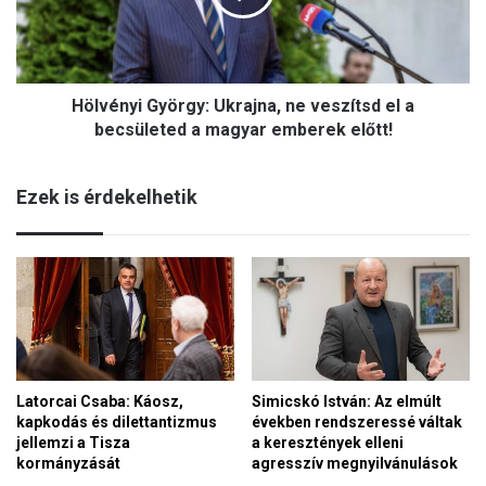
l
n
i
y
ö
i
s
G
s
Hölvényi György: Ukrajna, ne veszítsd el a
y
z
ö
becsületed a magyar emberek előtt!
e
r
f
g
o
Ezek is érdekelhetik
y
g
:
á
U
s
k
r
r
ó
a
l
j
,
n
a
a
z
Latorcai Csaba: Káosz,
Simicskó István: Az elmúlt
,
E
kapkodás és dilettantizmus
években rendszeressé váltak
n
u
jellemzi a Tisza
a keresztények elleni
e
r
kormányzását
agresszív megnyilvánulások
v
ó