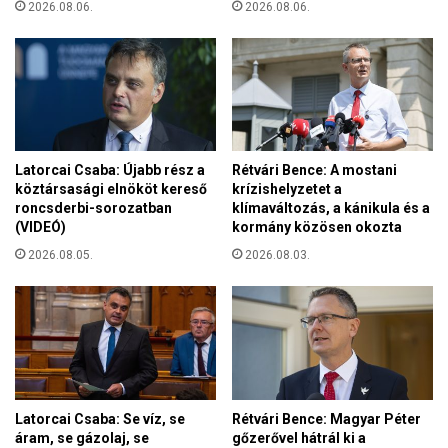
e
2026.08.06.
2026.08.06.
p
s
a
z
i
í
P
t
a
s
r
d
l
e
a
Latorcai Csaba: Újabb rész a
Rétvári Bence: A mostani
l
m
köztársasági elnököt kereső
krízishelyzetet a
a
e
roncsderbi-sorozatban
klímaváltozás, a kánikula és a
b
n
(VIDEÓ)
kormány közösen okozta
e
t
2026.08.05.
2026.08.03.
c
P
s
e
ü
t
l
í
e
c
t
i
e
ó
d
s
Latorcai Csaba: Se víz, se
Rétvári Bence: Magyar Péter
a
B
áram, se gázolaj, se
gőzerővel hátrál ki a
m