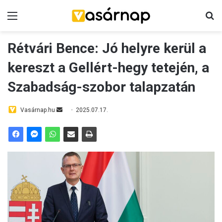
Menü
K
Rétvári Bence: Jó helyre kerül a
kereszt a Gellért-hegy tetején, a
Szabadság-szobor talapzatán
Vasárnap.hu
S
2025.07.17.
e
n
d
a
n
e
m
a
i