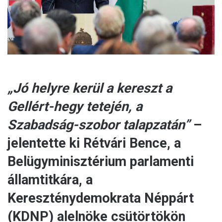
l
„Jó helyre kerül a kereszt a
Gellért-hegy tetején, a
Szabadság-szobor talapzatán”
–
jelentette ki Rétvári Bence, a
Belügyminisztérium parlamenti
államtitkára, a
Kereszténydemokrata Néppárt
(KDNP) alelnöke csütörtökön