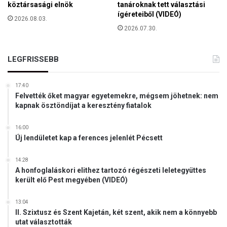
köztársasági elnök
tanároknak tett választási
i
a
ígéreteiből (VIDEÓ)
z
2026.08.03.
g
o
2026.07.30.
y
t
a
t
r
s
LEGFRISSEBB
e
á
m
g
b
17:40
á
e
Felvették őket magyar egyetemekre, mégsem jöhetnek: nem
b
kapnak ösztöndíjat a keresztény fiatalok
r
a
e
n
k
16:00
e
Új lendületet kap a ferences jelenlét Pécsett
e
l
l
é
ő
14:28
r
t
A honfoglaláskori elithez tartozó régészeti leletegyüttes
t
került elő Pest megyében (VIDEÓ)
t
P
!
a
13:04
t
II. Szixtusz és Szent Kajetán, két szent, akik nem a könnyebb
r
utat választották