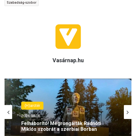
Szabadság-szobor
Vasárnap.hu
(H)arctér
2026.08.07.
(H)arctér
Törvénytelenség? Rétvári Bence
2026.08.06.
szerint lebukott a Szociális és