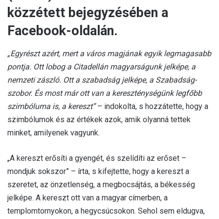
közzétett bejegyzésében a
Facebook-oldalán.
„Egyrészt azért, mert a város magjának egyik legmagasabb
pontja. Ott lobog a Citadellán magyarságunk jelképe, a
nemzeti zászló. Ott a szabadság jelképe, a Szabadság-
szobor. És most már ott van a kereszténységünk legfőbb
szimbóluma is, a kereszt”
– indokolta, s hozzátette, hogy a
szimbólumok és az értékek azok, amik olyanná tettek
minket, amilyenek vagyunk.
„A kereszt erősíti a gyengét, és szelídíti az erőset –
mondjuk sokszor” – írta, s kifejtette, hogy a kereszt a
szeretet, az önzetlenség, a megbocsájtás, a békesség
jelképe. A kereszt ott van a magyar címerben, a
templomtornyokon, a hegycsúcsokon. Sehol sem eldugva,