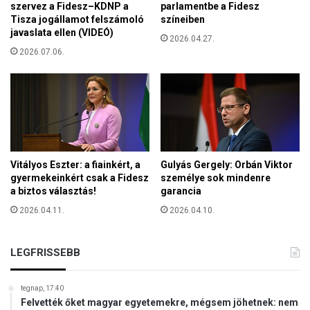
t
szervez a Fidesz–KDNP a
parlamentbe a Fidesz
á
k
Tisza jogállamot felszámoló
színeiben
k
e
javaslata ellen (VIDEÓ)
2026.04.27.
r
z
2026.07.06.
ó
d
l
e
a
m
g
é
a
n
z
y
d
e
á
z
Vitályos Eszter: a fiainkért, a
Gulyás Gergely: Orbán Viktor
k
t
gyermekeinkért csak a Fidesz
személye sok mindenre
m
a biztos választás!
garancia
e
e
a
2026.04.11.
2026.04.10.
g
m
k
a
é
g
LEGFRISSEBB
r
y
d
a
e
tegnap, 17:40
r
z
Felvették őket magyar egyetemekre, mégsem jöhetnek: nem
k