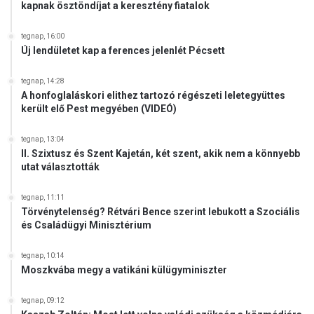
é
kapnak ösztöndíjat a keresztény fiatalok
o
s
r
e
tegnap, 16:00
m
n
Új lendületet kap a ferences jelenlét Pécsett
á
é
n
l
tegnap, 14:28
y
k
A honfoglaláskori elithez tartozó régészeti leletegyüttes
–
ü
került elő Pest megyében (VIDEÓ)
j
l
e
tegnap, 13:04
l
II. Szixtusz és Szent Kajetán, két szent, akik nem a könnyebb
e
utat választották
n
t
tegnap, 11:11
e
Törvénytelenség? Rétvári Bence szerint lebukott a Szociális
t
és Családügyi Minisztérium
t
e
tegnap, 10:14
b
Moszkvába megy a vatikáni külügyminiszter
e
S
tegnap, 09:12
z