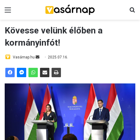
Menü
K
Kövesse velünk élőben a
kormányinfót!
Vasárnap.hu
S
2025.07.16.
e
n
d
a
n
e
m
a
i
l