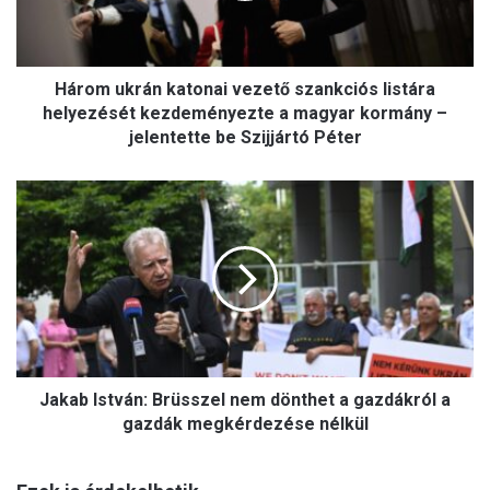
k
r
á
Három ukrán katonai vezető szankciós listára
n
k
helyezését kezdeményezte a magyar kormány –
a
jelentette be Szijjártó Péter
t
o
J
n
a
a
k
i
a
v
b
e
I
z
s
e
t
t
v
ő
Jakab István: Brüsszel nem dönthet a gazdákról a
á
s
n
gazdák megkérdezése nélkül
z
:
a
B
n