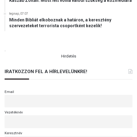
Kaszab Zoltán: Most lett volna valódi szükség a közmédiára
i
j
tegnap, 07:07
j
Minden Bibliát elkoboznak a határon, a keresztény
á
szervezeteket terrorista csoportként kezelik!
r
t
ó
P
.
é
Hirdetés
t
e
IRATKOZZON FEL A HÍRLEVELÜNKRE!
r
Email
Vezetéknév
Keresztnév