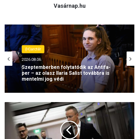
Vasárnap.hu
(H)arctér
2026.08.06.
Szeptemberben folytatódik az Antifa-
per – az olasz Ilaria Salist továbbra is
mentelmi jog védi
H
á
r
o
m
u