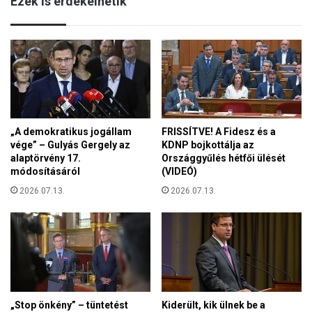
Ezek is érdekelhetik
r
k
ü
c
s
i
s
ó
z
s
e
l
l
i
n
s
e
t
„A demokratikus jogállam
FRISSÍTVE! A Fidesz és a
m
á
vége” – Gulyás Gergely az
KDNP bojkottálja az
d
r
alaptörvény 17.
Országgyűlés hétfői ülését
ö
a
módosításáról
(VIDEÓ)
n
h
t
2026.07.13.
2026.07.13.
e
h
l
e
y
t
e
a
z
g
é
a
s
z
é
„Stop önkény” – tüntetést
Kiderült, kik ülnek be a
d