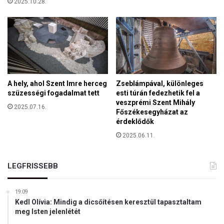
2025.10.28.
i
a
d
ó
c
s
ö
k
A hely, ahol Szent Imre herceg
Zseblámpával, különleges
k
szüzességi fogadalmat tett
esti túrán fedezhetik fel a
e
veszprémi Szent Mihály
2025.07.16.
n
Főszékesegyházat az
t
érdeklődők
é
2025.06.11.
s
i
s
LEGFRISSEBB
é
l
e
19:09
Kedl Olívia: Mindig a dicsőítésen keresztül tapasztaltam
t
meg Isten jelenlétét
b
e