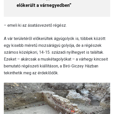
előkerült a várnegyedben”
– emeli ki az ásatásvezető régész.
A vár területéről előkerültek ágyúgolyók is, többek között
egy kisebb méretű mozsárágyú golyója, de a régészek
számos középkori, 14-15. századi nyílhegyet is találtak.
Ezeket – akárcsak a muskétagolyókat – a várhegy kincseit
bemutató régészeti kiállításon, a Biró-Giczey Házban
tekinthetik meg az érdeklődők.