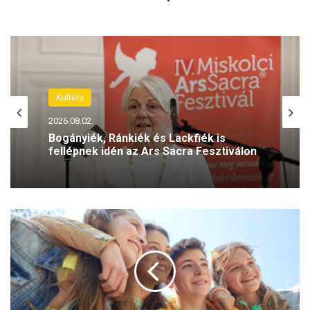
Kultúra
2026.08.01.
Kultúra
Éppen 80 éve – a pengő romjain
2026.08.02.
született meg a forint
T
Bogányiék, Ránkiék és Lackfiék is
e
fellépnek idén az Ars Sacra Fesztiválon
é
r
t
e
d