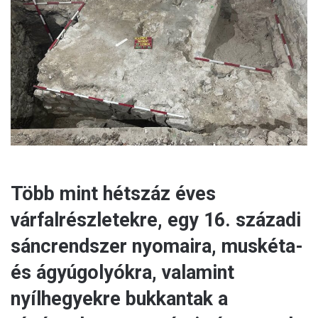
e
m
a
i
l
Több mint hétszáz éves
várfalrészletekre, egy 16. századi
sáncrendszer nyomaira, muskéta-
és ágyúgolyókra, valamint
nyílhegyekre bukkantak a