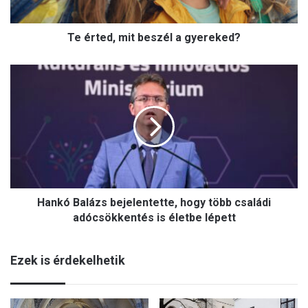
,
m
Te érted, mit beszél a gyereked?
i
t
b
H
e
a
s
n
z
k
é
ó
l
B
a
a
g
l
y
á
e
Hankó Balázs bejelentette, hogy több családi
z
r
s
adócsökkentés is életbe lépett
e
b
k
e
e
Ezek is érdekelhetik
j
d
e
?
l
e