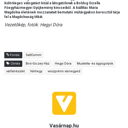
különleges válogatást kínál a látogatóknak a Boldog Gizella
Főegyházmegyei Gyűjtemény kincseiből. A kiállítás Mária
Magdolna életének mozzanatait bemutató műtárgyakon keresztül tárja
fel a Magdolnaság titkát.
Vezetőkép, fotók: Hegyi Dóra
Forrás:
SaltComm
Címke
Biró-Giczey Ház
Hegyi Dóra
Muskéta- és ágyúgolyók
várfalrészlet
Várhegy
veszprémi várnegyed
Vasárnap.hu