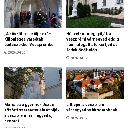
n
t
e
t
t
„A küszöbre ne üljetek” –
Húsvétkor megnyitják a
e
Különleges várséták
veszprémi várnegyed eddig
,
építészekkel Veszprémben
nem látogatható kertjeit az
h
érdeklődők előtt
o
2026.04.20.
g
2026.04.02.
y
t
ö
b
b
c
s
Mária és a gyermek Jézus
Lift épül a veszprémi
a
közötti szeretetet ábrázolják
várnegyedbe látogatóknak
l
a veszprémi várnegyed új
á
2025.08.02.
szobrai
d