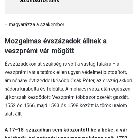
azonosítottunk”
– magyarázza a szakember.
Mozgalmas évszázadok állnak a
veszprémi vár mögött
Évszázadokon át szükség is volt a vastag falakra – a
veszprémi vár a tatárok ellen ugyan védelmet biztosított,
ám néhány évtizeddel később Csák Péter, az ország akkori
nádora kirabolta és feldúlta. A mohácsi vész után egészen
új korszak kezdődött: Veszprém többször cserélt gazdát,
1552 és 1566, majd 1593 és 1598 között is török uralom
alatt állt.
A 17–18. században sem köszöntött be a béke, a vár