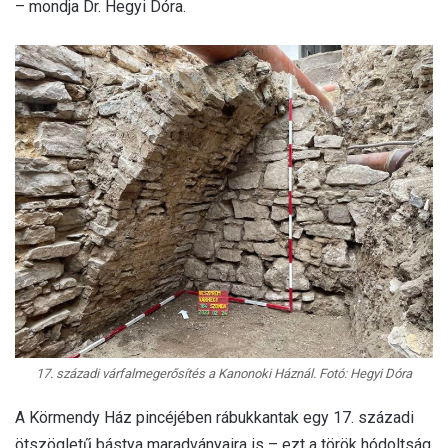
– mondja Dr. Hegyi Dóra.
17. századi várfalmegerősítés a Kanonoki Háznál. Fotó: Hegyi Dóra
A Körmendy Ház pincéjében rábukkantak egy 17. századi
ötszögletű bástya maradványaira is – ezt a török hódoltság