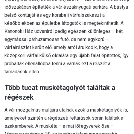
időszakában építették a vár északnyugati sarkára. A bástya
belső kontúrját és egy korabeli várfalszakaszt a
későbbiekben az épületbe látogatók is megtekinthetik. A
Kanonoki Ház udvaráról pedig egészen különleges – két,
egymással párhuzamosan futó, de nem egykorú –
várfalrészlet került elő, amely arról árulkodik, hogy a
középkori várfal külső oldalára egy újabb falat építettek, így
próbálták ellenállóbbá tenni a várnak ezt a részét a
támadások ellen.
Több tucat muskétagolyót találtak a
régészek
A vár mozgalmas múltjára utalnak azok a muskétagolyók is,
amelyeket szintén a régészeti feltárások során találtak a
szakemberek. A muskéta – a mai lőfegyverek őse –