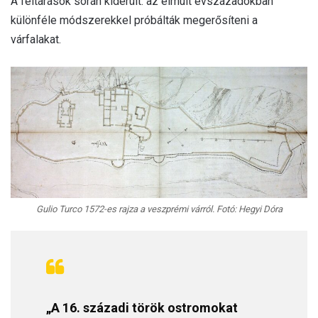
A feltárások során kiderült: az elmúlt évszázadokban
különféle módszerekkel próbálták megerősíteni a
várfalakat.
Gulio Turco 1572-es rajza a veszprémi várról. Fotó: Hegyi Dóra
„A 16. századi török ostromokat