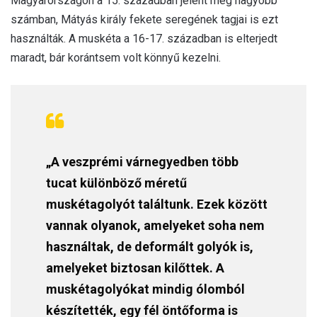
Magyarországon a 15. században jelent meg nagyobb
számban, Mátyás király fekete seregének tagjai is ezt
használták. A muskéta a 16-17. században is elterjedt
maradt, bár korántsem volt könnyű kezelni.
„A veszprémi várnegyedben több
tucat különböző méretű
muskétagolyót találtunk. Ezek között
vannak olyanok, amelyeket soha nem
használtak, de deformált golyók is,
amelyeket biztosan kilőttek. A
muskétagolyókat mindig ólomból
készítették, egy fél öntőforma is