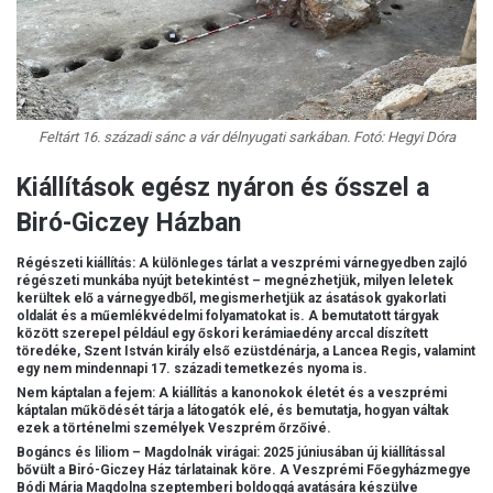
Feltárt 16. századi sánc a vár délnyugati sarkában. Fotó: Hegyi Dóra
Kiállítások egész nyáron és ősszel a
Biró-Giczey Házban
Régészeti kiállítás
: A különleges tárlat a veszprémi várnegyedben zajló
régészeti munkába nyújt betekintést – megnézhetjük, milyen leletek
kerültek elő a várnegyedből, megismerhetjük az ásatások gyakorlati
oldalát és a műemlékvédelmi folyamatokat is. A bemutatott tárgyak
között szerepel például egy őskori kerámiaedény arccal díszített
töredéke, Szent István király első ezüstdénárja, a Lancea Regis, valamint
egy nem mindennapi 17. századi temetkezés nyoma is.
Nem káptalan a fejem:
A kiállítás a kanonokok életét és a veszprémi
káptalan működését tárja a látogatók elé, és bemutatja, hogyan váltak
ezek a történelmi személyek Veszprém őrzőivé.
Bogáncs és liliom
–
Magdolnák virágai
: 2025 júniusában új kiállítással
bővült a Biró-Giczey Ház tárlatainak köre. A Veszprémi Főegyházmegye
Bódi Mária Magdolna szeptemberi boldoggá avatására készülve