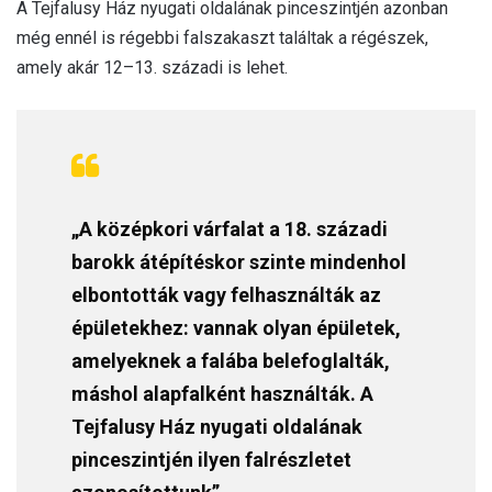
A Tejfalusy Ház nyugati oldalának pinceszintjén azonban
még ennél is régebbi falszakaszt találtak a régészek,
amely akár 12–13. századi is lehet.
„A középkori várfalat a 18. századi
barokk átépítéskor szinte mindenhol
elbontották vagy felhasználták az
épületekhez: vannak olyan épületek,
amelyeknek a falába belefoglalták,
máshol alapfalként használták. A
Tejfalusy Ház nyugati oldalának
pinceszintjén ilyen falrészletet