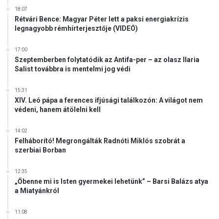
l
18:07
Rétvári Bence: Magyar Péter lett a paksi energiakrízis
é
legnagyobb rémhírterjesztője (VIDEÓ)
p
e
17:00
t
Szeptemberben folytatódik az Antifa-per – az olasz Ilaria
t
Salist továbbra is mentelmi jog védi
15:31
XIV. Leó pápa a ferences ifjúsági találkozón: A világot nem
védeni, hanem átölelni kell
14:02
Felháborító! Megrongálták Radnóti Miklós szobrát a
szerbiai Borban
12:35
„Őbenne mi is Isten gyermekei lehetünk” – Barsi Balázs atya
a Miatyánkról
11:08