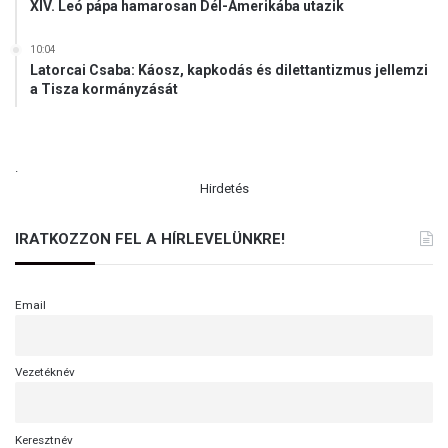
XIV. Leó pápa hamarosan Dél-Amerikába utazik
10:04
Latorcai Csaba: Káosz, kapkodás és dilettantizmus jellemzi
a Tisza kormányzását
.
Hirdetés
IRATKOZZON FEL A HÍRLEVELÜNKRE!
Email
Vezetéknév
Keresztnév