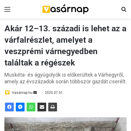
Menü
K
Akár 12–13. századi is lehet az a
várfalrészlet, amelyet a
veszprémi várnegyedben
találtak a régészek
Muskéta- és ágyúgolyók is előkerültek a Várhegyről,
amely az évszázadok során többször gazdát cserélt.
Vasárnap.hu
S
2025.07.01.
e
n
d
a
n