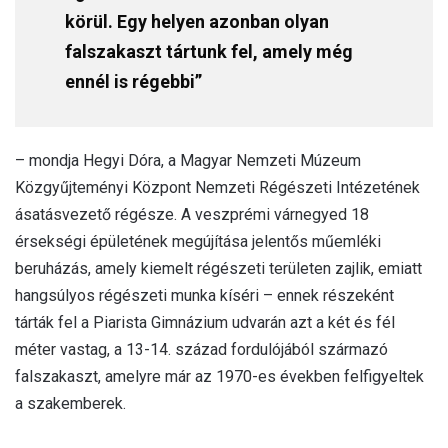
körül. Egy helyen azonban olyan
falszakaszt tártunk fel, amely még
ennél is régebbi”
– mondja Hegyi Dóra, a Magyar Nemzeti Múzeum
Közgyűjteményi Központ Nemzeti Régészeti Intézetének
ásatásvezető régésze. A veszprémi várnegyed 18
érsekségi épületének megújítása jelentős műemléki
beruházás, amely kiemelt régészeti területen zajlik, emiatt
hangsúlyos régészeti munka kíséri – ennek részeként
tárták fel a Piarista Gimnázium udvarán azt a két és fél
méter vastag, a 13-14. század fordulójából származó
falszakaszt, amelyre már az 1970-es években felfigyeltek
a szakemberek.