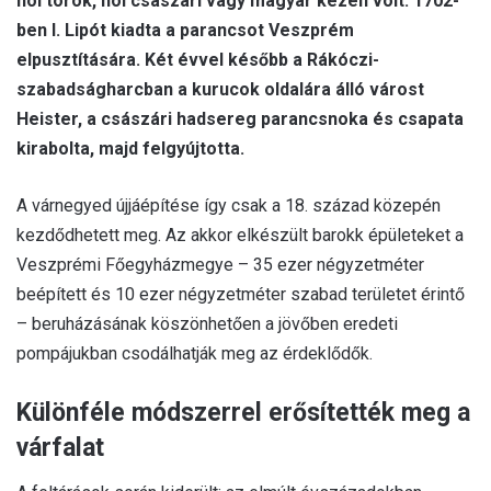
hol török, hol császári vagy magyar kézen volt. 1702-
ben I. Lipót kiadta a parancsot Veszprém
elpusztítására. Két évvel később a Rákóczi-
szabadságharcban a kurucok oldalára álló várost
Heister, a császári hadsereg parancsnoka és csapata
kirabolta, majd felgyújtotta.
A várnegyed újjáépítése így csak a 18. század közepén
kezdődhetett meg. Az akkor elkészült barokk épületeket a
Veszprémi Főegyházmegye – 35 ezer négyzetméter
beépített és 10 ezer négyzetméter szabad területet érintő
– beruházásának köszönhetően a jövőben eredeti
pompájukban csodálhatják meg az érdeklődők.
Különféle módszerrel erősítették meg a
várfalat