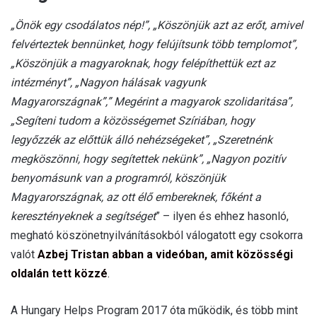
„Önök egy csodálatos nép!”, „Köszönjük azt az erőt, amivel
felvérteztek bennünket, hogy felújítsunk több templomot”,
„Köszönjük a magyaroknak, hogy felépíthettük ezt az
intézményt”, „Nagyon hálásak vagyunk
Magyarországnak”,” Megérint a magyarok szolidaritása”,
„Segíteni tudom a közösségemet Szíriában, hogy
legyőzzék az előttük álló nehézségeket”, „Szeretnénk
megköszönni, hogy segítettek nekünk”, „Nagyon pozitív
benyomásunk van a programról, köszönjük
Magyarországnak, az ott élő embereknek, főként a
keresztényeknek a segítséget
” – ilyen és ehhez hasonló,
megható köszönetnyilvánításokból válogatott egy csokorra
valót
Azbej Tristan abban a videóban, amit közösségi
oldalán tett közzé
.
A Hungary Helps Program 2017 óta működik, és több mint