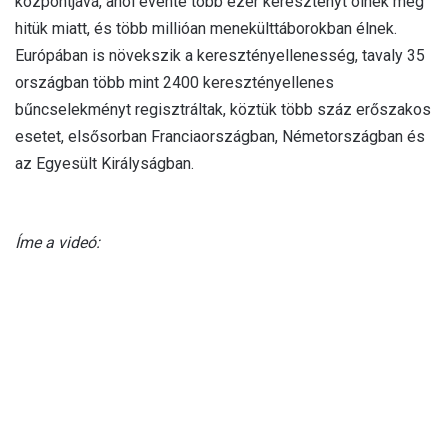
központjává, ahol évente több ezer keresztényt ölnek meg
hitük miatt, és több millióan menekülttáborokban élnek.
Európában is növekszik a keresztényellenesség, tavaly 35
országban több mint 2400 keresztényellenes
bűncselekményt regisztráltak, köztük több száz erőszakos
esetet, elsősorban Franciaországban, Németországban és
az Egyesült Királyságban.
Íme a videó: