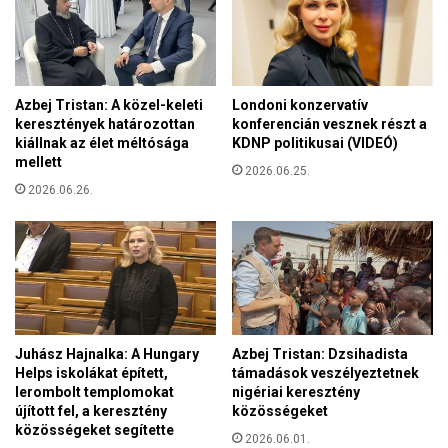
d
l
t
m
e
i
t
l
e
l
Azbej Tristan: A közel-keleti
Londoni konzervatív
t
i
keresztények határozottan
konferencián vesznek részt a
t
á
kiállnak az élet méltósága
KDNP politikusai (VIDEÓ)
c
mellett
r
2026.06.25.
é
d
2026.06.26.
g
f
e
o
k
r
é
i
s
n
a
t
h
b
i
ó
Juhász Hajnalka: A Hungary
Azbej Tristan: Dzsihadista
v
l
Helps iskolákat épített,
támadások veszélyeztetnek
a
lerombolt templomokat
nigériai keresztény
é
t
újított fel, a keresztény
közösségeket
p
a
közösségeket segítette
í
2026.06.01.
l