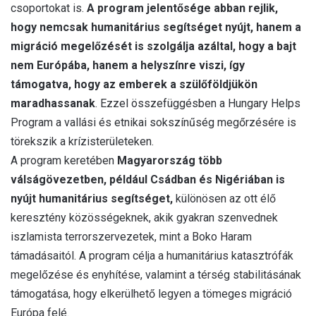
csoportokat is.
A program jelentősége abban rejlik,
hogy nemcsak humanitárius segítséget nyújt, hanem a
migráció megelőzését is szolgálja azáltal, hogy a bajt
nem Európába, hanem a helyszínre viszi, így
támogatva, hogy az emberek a szülőföldjükön
maradhassanak
. Ezzel összefüggésben a Hungary Helps
Program a vallási és etnikai sokszínűség megőrzésére is
törekszik a krízisterületeken.
A program keretében
Magyarország több
válságövezetben, például Csádban és Nigériában is
nyújt humanitárius segítséget,
különösen az ott élő
keresztény közösségeknek, akik gyakran szenvednek
iszlamista terrorszervezetek, mint a Boko Haram
támadásaitól. A program célja a humanitárius katasztrófák
megelőzése és enyhítése, valamint a térség stabilitásának
támogatása, hogy elkerülhető legyen a tömeges migráció
Európa felé.