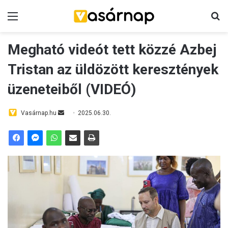
Menü
K
Megható videót tett közzé Azbej
Tristan az üldözött keresztények
üzeneteiből (VIDEÓ)
Vasárnap.hu
S
2025.06.30.
e
n
d
a
n
e
m
a
i