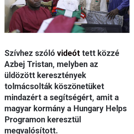
l
Szívhez szóló
videót
tett közzé
Azbej Tristan, melyben az
üldözött keresztények
tolmácsolták köszönetüket
mindazért a segítségért, amit a
magyar kormány a Hungary Helps
Programon keresztül
megvalósított.