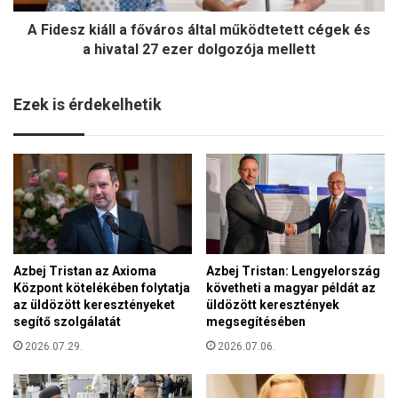
r
i
e
A Fidesz kiáll a főváros által működtetett cégek és
á
t
l
a hivatal 27 ezer dolgozója mellett
e
l
t
a
M
Ezek is érdekelhetik
f
i
ő
s
v
s
á
z
r
i
o
ó
s
k
á
ö
l
z
Azbej Tristan az Axioma
Azbej Tristan: Lengyelország
t
e
Központ kötelékében folytatja
követheti a magyar példát az
a
l
az üldözött keresztényeket
üldözött keresztények
l
m
segítő szolgálatát
megsegítésében
m
á
ű
2026.07.29.
2026.07.06.
s
k
f
ö
é