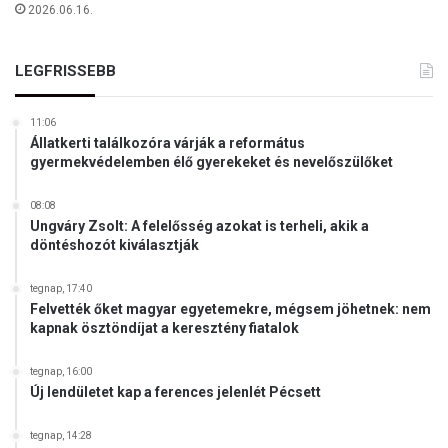
t
2026.06.16.
2
e
7
t
e
LEGFRISSEBB
t
z
b
e
ö
r
11:06
l
Állatkerti találkozóra várják a református
d
c
gyermekvédelemben élő gyerekeket és nevelőszülőket
o
s
l
ő
g
08:08
d
Ungváry Zsolt: A felelősség azokat is terheli, akik a
o
é
döntéshozót kiválasztják
z
t
ó
n
tegnap, 17:40
j
é
Felvették őket magyar egyetemekre, mégsem jöhetnek: nem
a
g
kapnak ösztöndíjat a keresztény fiatalok
m
y
e
t
tegnap, 16:00
l
e
Új lendületet kap a ferences jelenlét Pécsett
l
l
e
e
tegnap, 14:28
t