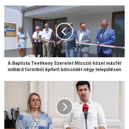
A
B
a
p
t
i
s
t
a
A Baptista Tevékeny Szeretet Misszió közel másfél
T
e
milliárd forintból épített bölcsődét négy településen
v
é
A
k
F
e
i
n
d
y
e
S
s
z
z
e
k