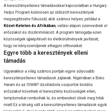
A keresztényellenes támadásokkal kapcsolatban a Hungary
Helps Program különösen az üldözött keresztények
megsegítésére fókuszál, akik számos helyen, például a
Közel-Keleten és Afrikában
,
vallási alapon szenvednek el
erőszakot és diszkriminációt. A program támogatja ezen
közösségek újjáépítését és életkörülményeik javítását,
hogy ne kényszerüljenek elhagyni otthonaikat.
Egyre több a keresztények elleni
támadás
Ugyanakkor a világ számos pontján egyre súlyosabb
keresztényellenes támadások zajlanak. Nigériában a Boko
Haram és az ISWAP dzsihádista csoportok brutális
erőszakot követnek el keresztény közösségek ellen,
templomokat rombolnak le, és embereket ölnek meg hitük
miatt.Ez a térség vált a keresztényellenes támadások egyik