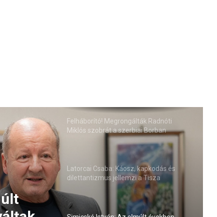
Felháborító! Megrongálták Radnóti
Miklós szobrát a szerbiai Borban
Latorcai Csaba: Káosz, kapkodás és
dilettantizmus jellemzi a Tisza
kormányzását
últ
áltak a
Simicskó István: Az elmúlt években