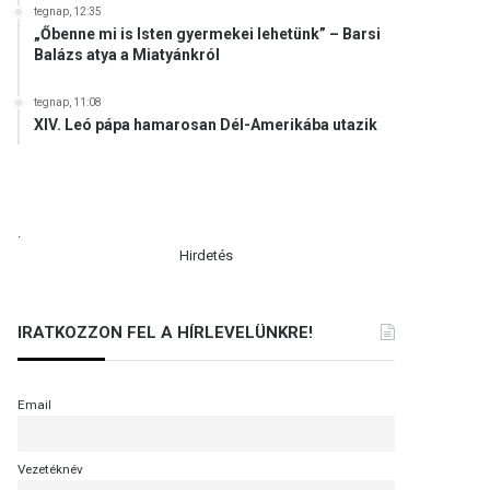
tegnap, 12:35
„Őbenne mi is Isten gyermekei lehetünk” – Barsi
Balázs atya a Miatyánkról
tegnap, 11:08
XIV. Leó pápa hamarosan Dél-Amerikába utazik
.
Hirdetés
IRATKOZZON FEL A HÍRLEVELÜNKRE!
Email
Vezetéknév