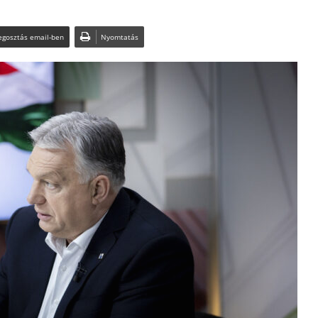
gosztás email-ben
Nyomtatás