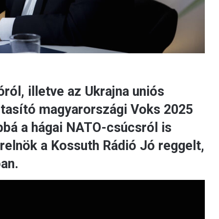
ól, illetve az Ukrajna uniós
lutasító magyarországi Voks 2025
bbá a hágai NATO-csúcsról is
relnök a Kossuth Rádió Jó reggelt,
an.