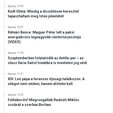
tegnap, 19:09
Kedl Olívia: Mindig a dicsőítésen keresztül
tapasztaltam meg Isten jelenlétét
tegnap, 18:07
Rétvári Bence: Magyar Péter lett a paksi
energiakrízis legnagyobb rémhírterjesztője
(VIDEÓ)
tegnap, 17:00
Szeptemberben folytatódik az Antifa-per – az
olasz Ilaria Salist továbbra is mentelmi jog védi
tegnap, 15:31
XIV. Leó pápa a ferences ifjúsági találkozón: A
világot nem védeni, hanem átölelni kell
tegnap, 14:02
Felháborító! Megrongálták Radnóti Miklós
szobrát a szerbiai Borban