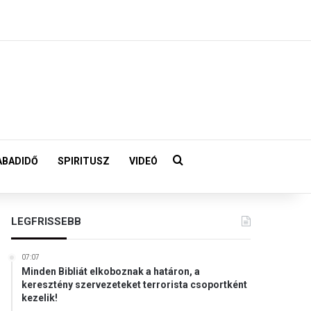
Keresés:
ABADIDŐ
SPIRITUSZ
VIDEÓ
LEGFRISSEBB
07:07
Minden Bibliát elkoboznak a határon, a
keresztény szervezeteket terrorista csoportként
kezelik!