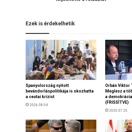
r
L
e
Ezek is érdekelhetik
y
e
n
s
z
e
r
i
n
t
Spanyolország nyitott
Orbán Viktor
U
bevándorláspolitikája is okozhatta
Meglesz a tö
k
a ceutai krízist
a demokrácia 
r
(FRISSÍTVE)
a
2026.08.04.
j
2026.07.25.
n
a
t