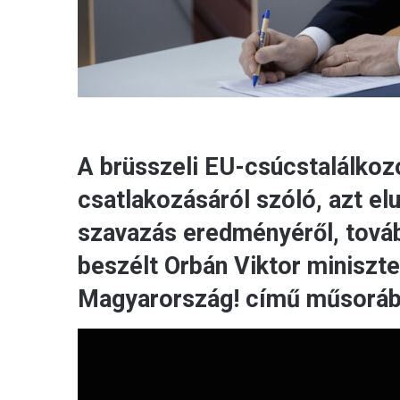
A brüsszeli EU-csúcstalálkozór
csatlakozásáról szóló, azt e
szavazás eredményéről, tová
beszélt Orbán Viktor miniszte
Magyarország! című műsoráb