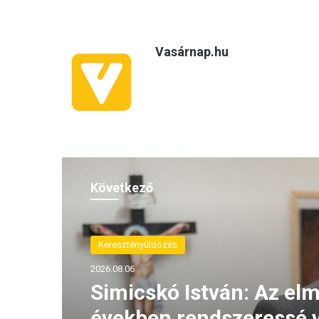
Vasárnap.hu
Következő
Keresztényüldözés
2026.08.06.
Simicskó István: Az elm
években rendszeressé v