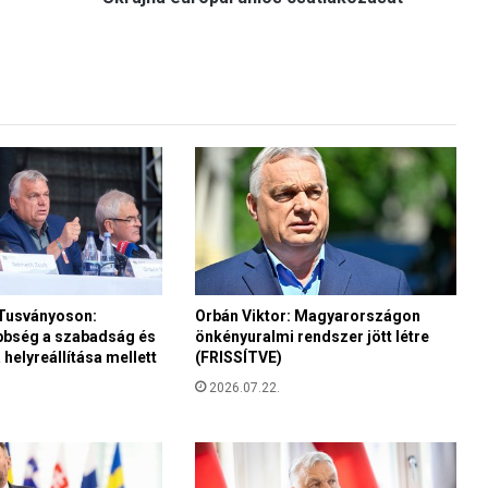
l
n
ö
k
s
z
e
r
i
n
t
m
e
 Tusványoson:
Orbán Viktor: Magyarországon
g
bbség a szabadság és
önkényuralmi rendszer jött létre
á
helyreállítása mellett
(FRISSÍTVE)
l
l
2026.07.22.
í
t
o
t