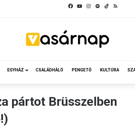
Facebook
YouTube
Instagram
Spotify
TikTok
RSS
EGYHÁZ
CSALÁDHÁLÓ
PENGETŐ
KULTÚRA
SZ
za pártot Brüsszelben
!)