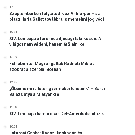
17:00
Szeptemberben folytatódik az Antifa-per – az
olasz Ilaria Salist továbbra is mentelmi jog védi
15:31
XIV. Leó pápa a ferences ifjúsági találkozón: A
világot nem védeni, hanem átölelni kell
14:02
Felháborító! Megrongálták Radnóti Miklós
szobrát a szerbiai Borban
12:35
„Őbenne mi is Isten gyermekei lehetünk” – Barsi
Balázs atya a Miatyánkról
11:08
XIV. Leó pápa hamarosan Dél-Amerikába utazik
10:04
Latorcai Csaba: Káosz, kapkodás és