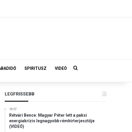
Keresés:
ABADIDŐ
SPIRITUSZ
VIDEÓ
LEGFRISSEBB
18:07
Rétvári Bence: Magyar Péter lett a paksi
energiakrízis legnagyobb rémhírterjesztője
(VIDEÓ)