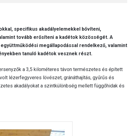
kkal, specifikus akadályelemekkel bővíteni,
 valamint tovább erősíteni a kadétok közösségét. A
együttműködési megállapodással rendelkező, valamint
nyekben tanuló kadétok vesznek részt.
ersenyzők a 3,5 kilométeres távon természetes és épített
olt lézerfegyveres lövészet, gránáthajítás, gyűrűs és
szetes akadályokat a szintkülönbség mellett függőhidak és