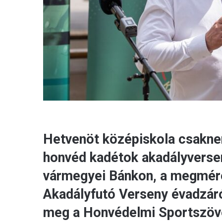
Hetvenöt középiskola csaknem
honvéd kadétok akadályverse
vármegyei Bánkon, a megmér
Akadályfutó Verseny évadzáró
meg a Honvédelmi Sportszöv