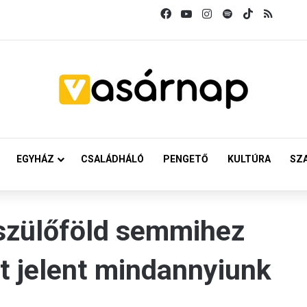
Facebook
YouTube
Instagram
Spotify
TikTok
RSS
EGYHÁZ
CSALÁDHÁLÓ
PENGETŐ
KULTÚRA
SZ
 szülőföld semmihez
t jelent mindannyiunk