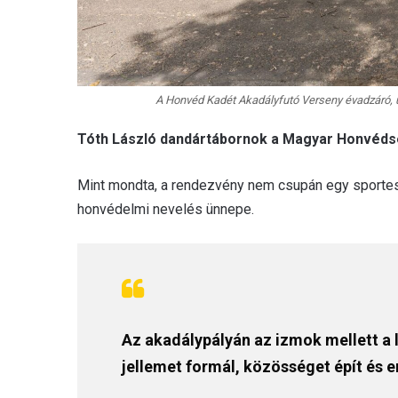
A Honvéd Kadét Akadályfutó Verseny évadzáró, u
Tóth László dandártábornok a Magyar Honvédsé
Mint mondta, a rendezvény nem csupán egy sportes
honvédelmi nevelés ünnepe.
Az akadálypályán az izmok mellett a 
jellemet formál, közösséget épít és e