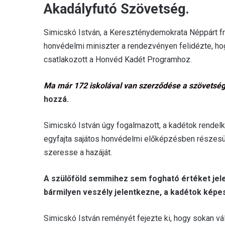
Akadályfutó Szövetség.
Simicskó István, a Kereszténydemokrata Néppárt fr
honvédelmi miniszter a rendezvényen felidézte, h
csatlakozott a Honvéd Kadét Programhoz.
Ma már 172 iskolával van szerződése a szövetsé
hozzá.
Simicskó István úgy fogalmazott, a kadétok rendel
egyfajta sajátos honvédelmi előképzésben részesül
szeresse a hazáját.
A szülőföld semmihez sem fogható értéket jel
bármilyen veszély jelentkezne, a kadétok kép
Simicskó István reményét fejezte ki, hogy sokan vál