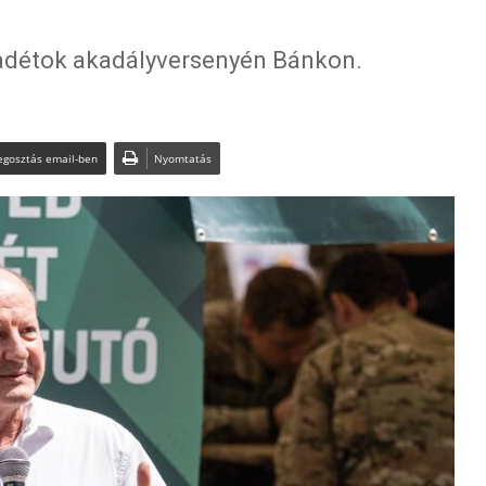
kadétok akadályversenyén Bánkon.
gosztás email-ben
Nyomtatás