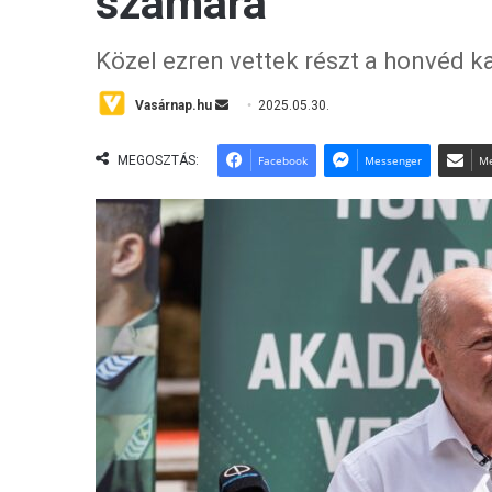
számára
Közel ezren vettek részt a honvéd 
Vasárnap.hu
S
2025.05.30.
e
n
MEGOSZTÁS:
Facebook
Messenger
Me
d
a
n
e
m
a
i
l