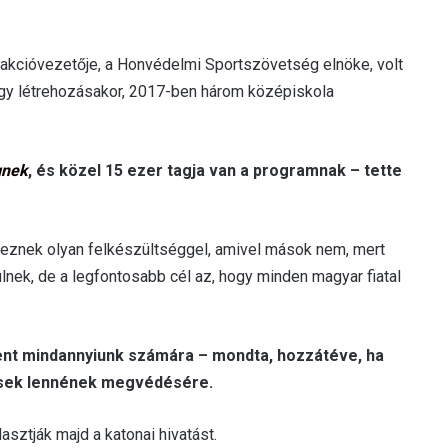
akcióvezetője, a Honvédelmi Sportszövetség elnöke, volt
ogy létrehozásakor, 2017-ben három középiskola
gnek
, és közel 15 ezer tagja van a programnak – tette
keznek olyan felkészültséggel, amivel mások nem, mert
nek, de a legfontosabb cél az, hogy minden magyar fiatal
ent mindannyiunk számára – mondta, hozzátéve, ha
esek lennének megvédésére.
asztják majd a katonai hivatást.