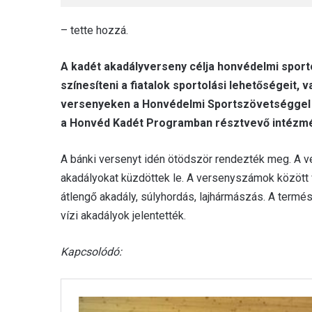
– tette hozzá.
A kadét akadályverseny célja honvédelmi sporto
színesíteni a fiatalok sportolási lehetőségeit,
versenyeken a Honvédelmi Sportszövetséggel 
a Honvéd Kadét Programban résztvevő intézmé
A bánki versenyt idén ötödször rendezték meg. A v
akadályokat küzdöttek le. A versenyszámok között v
átlengő akadály, súlyhordás, lajhármászás. A termé
vízi akadályok jelentették.
Kapcsolódó: