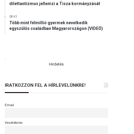
dilettantizmus jellemzi a Tisza kormányzását
08:43
Több mint félmillió gyermek nevelkedik
egyszülős családban Magyarországon (VIDEÓ)
.
Hirdetés
IRATKOZZON FEL A HÍRLEVELÜNKRE!
Email
Vezetéknév