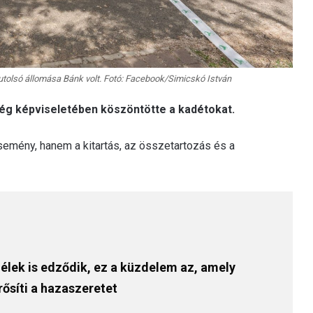
tolsó állomása Bánk volt. Fotó: Facebook/Simicskó István
g képviseletében köszöntötte a kadétokat.
emény, hanem a kitartás, az összetartozás és a
lélek is edződik, ez a küzdelem az, amely
rősíti a hazaszeretet