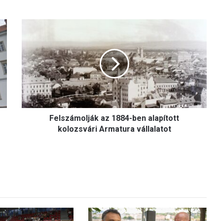
F
e
l
s
z
á
m
o
l
Felszámolják az 1884-ben alapított
j
á
kolozsvári Armatura vállalatot
k
a
z
1
8
8
4
-