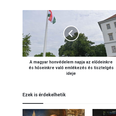
Szegeden
A
m
a
g
y
a
r
h
o
A magyar honvédelem napja az elődeinkre
n
v
és hőseinkre való emlékezés és tisztelgés
é
ideje
d
e
l
Ezek is érdekelhetik
e
m
n
a