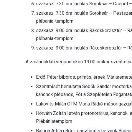
szakasz: 7.30 óra indulás Soroksár – Csepel 
szakasz: 7.30 óra indulás Soroksár – Pestsze
plébania-templom
szakasz: 9.00 óra indulás Rákoskeresztúr – R
plébania-templom
szakasz: 9.00 óra indulás Rákoskeresztúr – R
A zarándoklati végpontokon 19.00 órakor szentmise 
Erdő Péter bíboros, prímás, érsek Máriaremet
Szentmisét bemutatja Sebők Sándor mesterkan
kanonok plébános, Fót a Szeplőtelen Foganta
Lukovits Milán OFM Mária Rádió műsorigazga
Horváth Zoltán István protonotárius, kanono
Plébániatemplom
Balogh Attila rektor, pasztorális helynök Bud