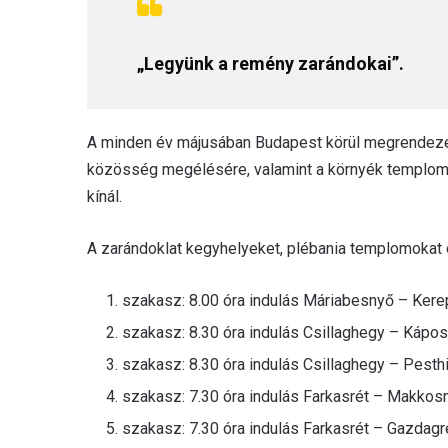
„Legyünk a remény zarándokai”.
A minden év májusában Budapest körül megrendezés
közösség megélésére, valamint a környék temploma
kínál.
A zarándoklat kegyhelyeket, plébania templomokat ér
szakasz: 8.00 óra indulás Máriabesnyő – Kerep
szakasz: 8.30 óra indulás Csillaghegy – Kápo
szakasz: 8.30 óra indulás Csillaghegy – Pest
szakasz: 7.30 óra indulás Farkasrét – Makkos
szakasz: 7.30 óra indulás Farkasrét – Gazdag