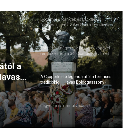
Bogányiék, Ránkiék és Lackfiék is
fellépnek idén az Ars Sacra Fesztiválon
Több mint négyszáz közreműködővel
rendezik meg a 34. Csángó Fesztivált
sz!
A Csöpörke-tó legendájától a ferences
tradíciókig – Havas Boldogasszony-
búcsú Szegeden
ától a
Legyél te is mamutvadász!
Havas