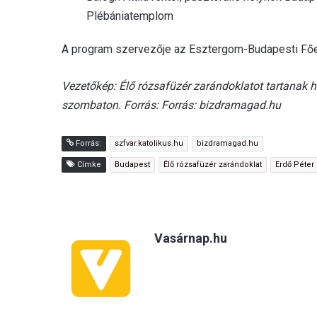
Plébániatemplom
A program szervezője az Esztergom-Budapesti Fő
Vezetőkép: Élő rózsafüzér zarándoklatot tartanak h
szombaton. Forrás: Forrás: bizdramagad.hu
Forrás:
szfvar.katolikus.hu
bizdramagad.hu
Címke
Budapest
Élő rózsafüzér zarándoklat
Erdő Péter
Vasárnap.hu