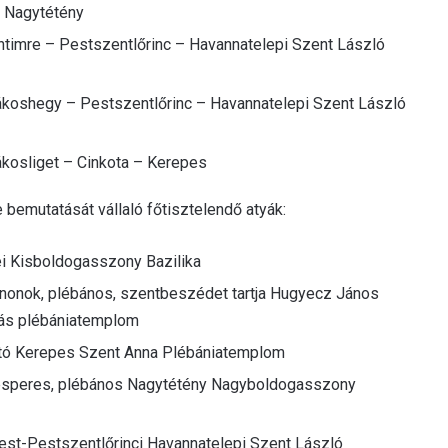
– Nagytétény
ntimre – Pestszentlőrinc – Havannatelepi Szent László
ákoshegy – Pestszentlőrinc – Havannatelepi Szent László
ákosliget – Cinkota – Kerepes
bemutatását vállaló főtisztelendő atyák:
ei Kisboldogasszony Bazilika
onok, plébános, szentbeszédet tartja Hugyecz János
tás plébániatemplom
tó Kerepes Szent Anna Plébániatemplom
k, esperes, plébános Nagytétény Nagyboldogasszony
apest-Pestszentlőrinci Havannatelepi Szent László