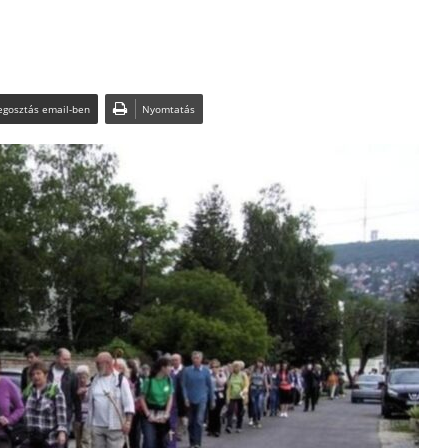
gosztás email-ben
Nyomtatás