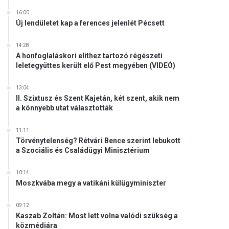
16:00
Új lendületet kap a ferences jelenlét Pécsett
14:28
A honfoglaláskori elithez tartozó régészeti
leletegyüttes került elő Pest megyében (VIDEÓ)
13:04
II. Szixtusz és Szent Kajetán, két szent, akik nem
a könnyebb utat választották
11:11
Törvénytelenség? Rétvári Bence szerint lebukott
a Szociális és Családügyi Minisztérium
10:14
Moszkvába megy a vatikáni külügyminiszter
09:12
Kaszab Zoltán: Most lett volna valódi szükség a
közmédiára