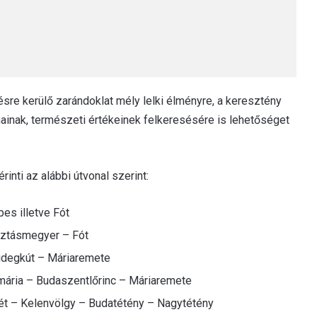
re kerülő zarándoklat mély lelki élményre, a keresztény
inak, természeti értékeinek felkeresésére is lehetőséget
inti az alábbi útvonal szerint:
es illetve Fót
sztásmegyer – Fót
hidegkút – Máriaremete
mária – Budaszentlőrinc – Máriaremete
rét – Kelenvölgy – Budatétény – Nagytétény