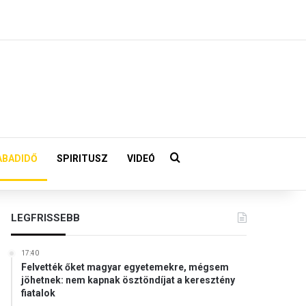
Keresés:
ABADIDŐ
SPIRITUSZ
VIDEÓ
LEGFRISSEBB
17:40
Felvették őket magyar egyetemekre, mégsem
jöhetnek: nem kapnak ösztöndíjat a keresztény
fiatalok