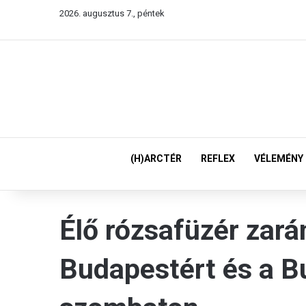
2026. augusztus 7., péntek
(H)ARCTÉR
REFLEX
VÉLEMÉNY
Élő rózsafüzér zará
Budapestért és a B