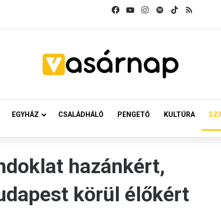
Facebook
YouTube
Instagram
Spotify
TikTok
RSS
EGYHÁZ
CSALÁDHÁLÓ
PENGETŐ
KULTÚRA
SZ
ndoklat hazánkért,
udapest körül élőkért