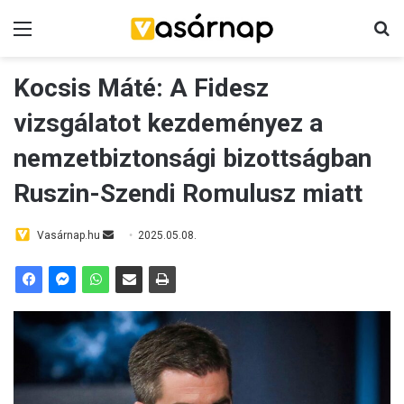
Menü
K
Kocsis Máté: A Fidesz
vizsgálatot kezdeményez a
nemzetbiztonsági bizottságban
Ruszin-Szendi Romulusz miatt
Vasárnap.hu
S
2025.05.08.
e
n
d
a
n
e
m