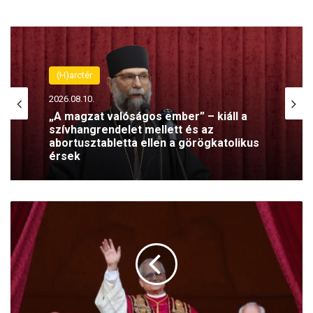
(H)arctér
2026.08.10.
„A magzat valóságos ember” – kiáll a
szívhangrendelet mellett és az
abortusztabletta ellen a görögkatolikus
érsek
X
I
V
.
L
e
ó
p