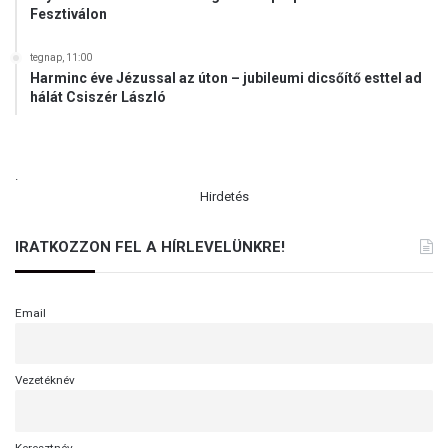
Fesztiválon
tegnap, 11:00
Harminc éve Jézussal az úton – jubileumi dicsőítő esttel ad
hálát Csiszér László
.
Hirdetés
IRATKOZZON FEL A HÍRLEVELÜNKRE!
Email
Vezetéknév
Keresztnév