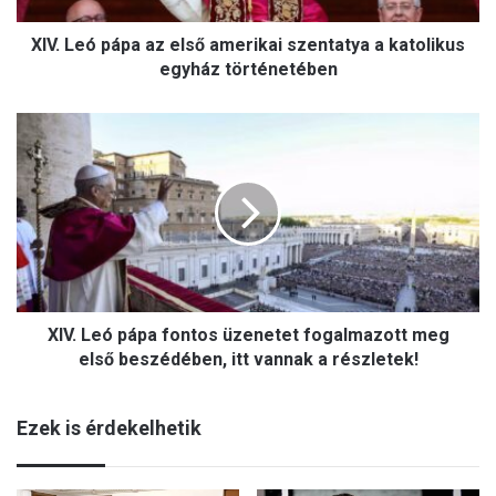
á
XIV. Leó pápa az első amerikai szentatya a katolikus
p
a
egyház történetében
a
z
X
e
I
l
V
s
.
ő
L
a
e
m
ó
e
p
r
á
i
XIV. Leó pápa fontos üzenetet fogalmazott meg
p
k
a
első beszédében, itt vannak a részletek!
a
f
i
o
s
Ezek is érdekelhetik
n
z
t
e
o
n