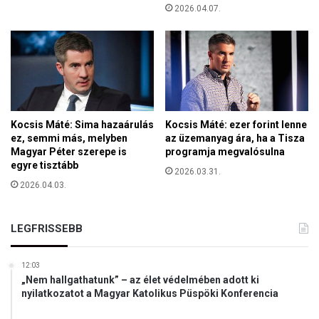
t
2026.04.07.
g
ö
e
r
l
t
s
é
ő
n
b
e
e
t
s
é
Kocsis Máté: Sima hazaárulás
Kocsis Máté: ezer forint lenne
z
b
ez, semmi más, melyben
az üzemanyag ára, ha a Tisza
é
Magyar Péter szerepe is
programja megvalósulna
e
d
egyre tisztább
n
2026.03.31.
é
2026.04.03.
b
e
n
LEGFRISSEBB
,
i
t
12:03
t
„Nem hallgathatunk” – az élet védelmében adott ki
nyilatkozatot a Magyar Katolikus Püspöki Konferencia
v
a