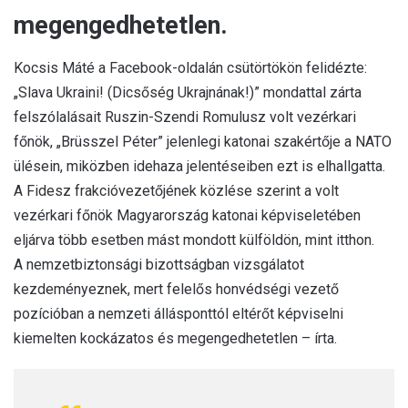
megengedhetetlen.
Kocsis Máté a Facebook-oldalán csütörtökön felidézte:
„Slava Ukraini! (Dicsőség Ukrajnának!)” mondattal zárta
felszólalásait Ruszin-Szendi Romulusz volt vezérkari
főnök, „Brüsszel Péter” jelenlegi katonai szakértője a NATO
ülésein, miközben idehaza jelentéseiben ezt is elhallgatta.
A Fidesz frakcióvezetőjének közlése szerint a volt
vezérkari főnök Magyarország katonai képviseletében
eljárva több esetben mást mondott külföldön, mint itthon.
A nemzetbiztonsági bizottságban vizsgálatot
kezdeményeznek, mert felelős honvédségi vezető
pozícióban a nemzeti állásponttól eltérőt képviselni
kiemelten kockázatos és megengedhetetlen – írta.