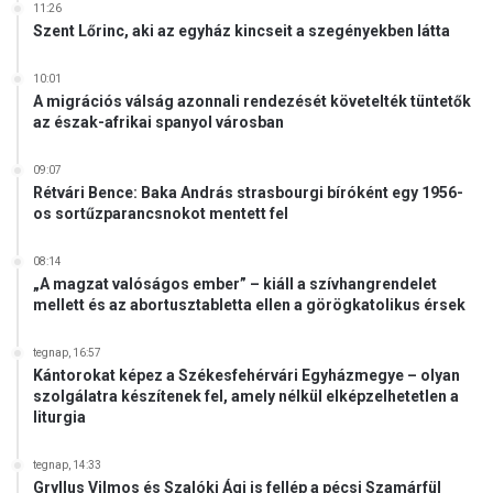
n
11:26
Szent Lőrinc, aki az egyház kincseit a szegényekben látta
n
a
k
10:01
a
A migrációs válság azonnali rendezését követelték tüntetők
az észak-afrikai spanyol városban
r
é
s
09:07
Rétvári Bence: Baka András strasbourgi bíróként egy 1956-
z
os sortűzparancsnokot mentett fel
l
e
t
08:14
„A magzat valóságos ember” – kiáll a szívhangrendelet
e
mellett és az abortusztabletta ellen a görögkatolikus érsek
k
!
tegnap, 16:57
Kántorokat képez a Székesfehérvári Egyházmegye – olyan
szolgálatra készítenek fel, amely nélkül elképzelhetetlen a
liturgia
tegnap, 14:33
Gryllus Vilmos és Szalóki Ági is fellép a pécsi Szamárfül