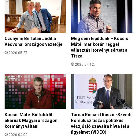
s
t
ü
a
z
t
e
y
n
a
e
a
Czunyiné Bertalan Judit a
Meg sem lepődünk – Kocsis
t
k
Védvonal országos vezetője
Máté: már korán reggel
e
a
választási törvényt sértett a
t
2026.05.27.
t
Tisza
f
o
o
2026.04.12.
l
g
i
a
k
l
u
m
s
a
e
z
g
o
y
Kocsis Máté: Külföldről
Tarnai Richárd Ruszin-Szendi
t
h
akarnak Magyarországon
Romulusz tiszás politikus
t
á
kormányt váltani
vészjósló szavaira hívta fel a
m
figyelmet (VIDEÓ)
z
2026.04.09.
e