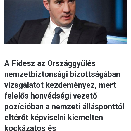
a
i
l
A Fidesz az Országgyűlés
nemzetbiztonsági bizottságában
vizsgálatot kezdeményez, mert
felelős honvédségi vezető
pozícióban a nemzeti állásponttól
eltérőt képviselni kiemelten
kockázatos és