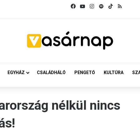
Facebook
YouTube
Instagram
Spotify
TikTok
RSS
EGYHÁZ
CSALÁDHÁLÓ
PENGETŐ
KULTÚRA
SZ
arország nélkül nincs
ás!