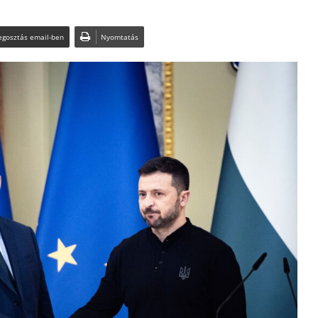
gosztás email-ben
Nyomtatás