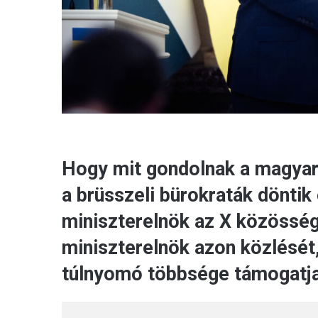
Hogy mit gondolnak a magyaro
a brüsszeli bürokraták döntik
miniszterelnök az X közösségi
miniszterelnök azon közlését
túlnyomó többsége támogatja