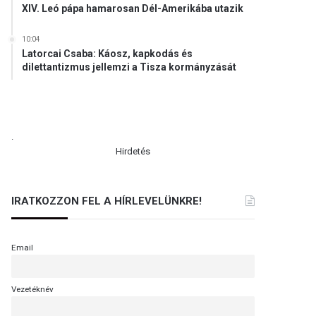
XIV. Leó pápa hamarosan Dél-Amerikába utazik
10:04
Latorcai Csaba: Káosz, kapkodás és
dilettantizmus jellemzi a Tisza kormányzását
.
Hirdetés
IRATKOZZON FEL A HÍRLEVELÜNKRE!
Email
Vezetéknév