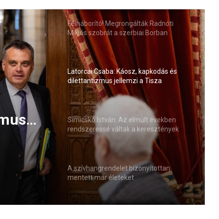
Felháborító! Megrongálták Radnóti
Miklós szobrát a szerbiai Borban
Latorcai Csaba: Káosz, kapkodás és
dilettantizmus jellemzi a Tisza
kormányzását
últ
áltak a
Simicskó István: Az elmúlt években
rendszeressé váltak a keresztények
esszív
elleni agresszív megnyilvánulások
A szívhangrendelet bizonyítottan
mentett már életeket
zmus
nyzását