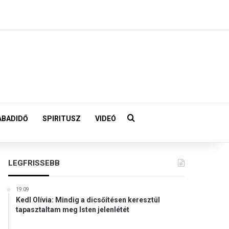
Keresés:
ABADIDŐ
SPIRITUSZ
VIDEÓ
LEGFRISSEBB
19:09
Kedl Olívia: Mindig a dicsőítésen keresztül
tapasztaltam meg Isten jelenlétét