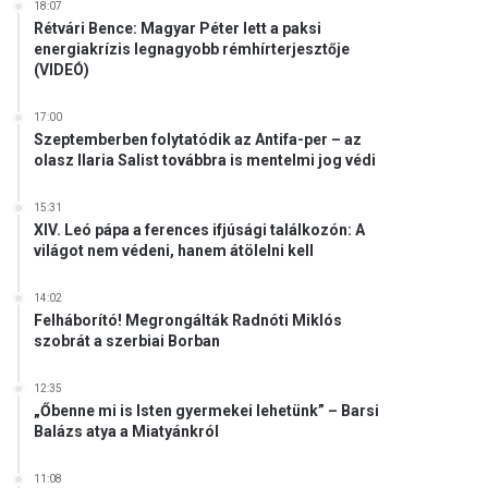
18:07
Rétvári Bence: Magyar Péter lett a paksi
energiakrízis legnagyobb rémhírterjesztője
(VIDEÓ)
17:00
Szeptemberben folytatódik az Antifa-per – az
olasz Ilaria Salist továbbra is mentelmi jog védi
15:31
XIV. Leó pápa a ferences ifjúsági találkozón: A
világot nem védeni, hanem átölelni kell
14:02
Felháborító! Megrongálták Radnóti Miklós
szobrát a szerbiai Borban
12:35
„Őbenne mi is Isten gyermekei lehetünk” – Barsi
Balázs atya a Miatyánkról
11:08