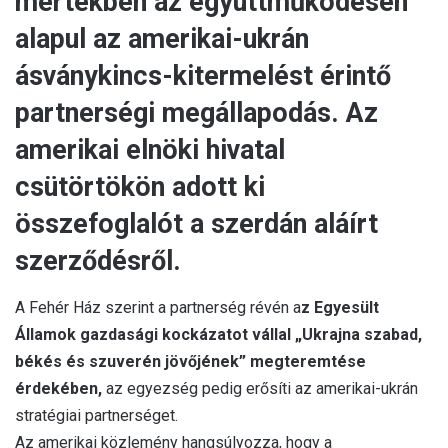
mértékben az együttműködésen
alapul az amerikai-ukrán
ásványkincs-kitermelést érintő
partnerségi megállapodás. Az
amerikai elnöki hivatal
csütörtökön adott ki
összefoglalót a szerdán aláírt
szerződésről.
A Fehér Ház szerint a partnerség révén a
z Egyesült
Államok gazdasági kockázatot vállal „Ukrajna szabad,
békés és szuverén jövőjének” megteremtése
érdekében,
az egyezség pedig erősíti az amerikai-ukrán
stratégiai partnerséget.
Az amerikai közlemény hangsúlyozza, hogy a