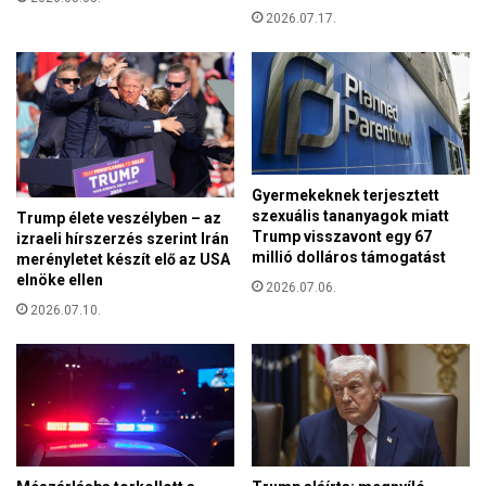
z
o
2026.07.17.
ö
r
r
s
e
z
g
á
y
g
f
o
ü
t
g
Gyermekeknek terjesztett
U
g
szexuális tananyagok miatt
Trump élete veszélyben – az
k
e
Trump visszavont egy 67
izraeli hírszerzés szerint Irán
r
t
millió dolláros támogatást
merényletet készít elő az USA
a
l
elnöke ellen
2026.07.06.
j
e
2026.07.10.
n
n
a
o
u
r
n
s
i
z
ó
á
s
g
c
p