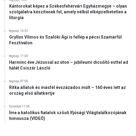
n
Kántorokat képez a Székesfehérvári Egyházmegye – olyan
k
szolgálatra készítenek fel, amely nélkül elképzelhetetlen a
á
liturgia
j
á
tegnap, 14:33
t
Gryllus Vilmos és Szalóki Ági is fellép a pécsi Szamárfül
Fesztiválon
tegnap, 11:00
Harminc éve Jézussal az úton – jubileumi dicsőítő esttel ad
hálát Csiszér László
tegnap, 07:09
Ritka állatok és másfél évszázados múlt – 160 éves lett az
ország első állatkertje
Szombat 17:34
Íme a katolikus fiatalok szöuli Ifjúsági Világtalálkozójának
himnusza (VIDEÓ)