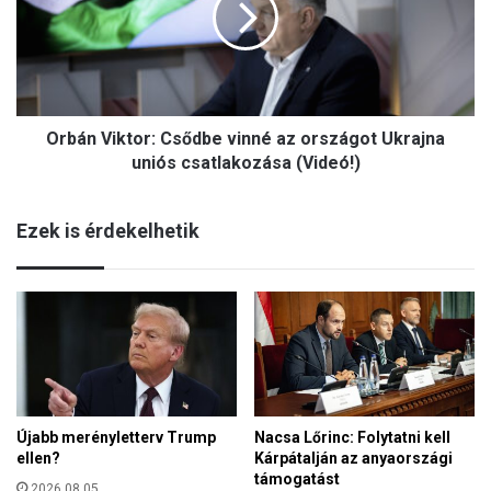
g
n
y
V
a
i
r
k
t
t
ö
Orbán Viktor: Csődbe vinné az országot Ukrajna
o
r
r
uniós csatlakozása (Videó!)
t
:
é
C
n
Ezek is érdekelhetik
s
e
ő
l
d
e
b
m
e
b
v
e
i
n
n
e
n
l
Újabb merényletterv Trump
Nacsa Lőrinc: Folytatni kell
é
ő
ellen?
Kárpátalján az anyaországi
a
s
támogatást
z
2026.08.05.