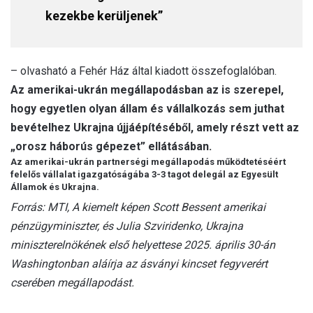
kezekbe kerüljenek”
– olvasható a Fehér Ház által kiadott összefoglalóban.
Az amerikai-ukrán megállapodásban az is szerepel,
hogy egyetlen olyan állam és vállalkozás sem juthat
bevételhez Ukrajna újjáépítéséből, amely részt vett az
„orosz háborús gépezet” ellátásában.
Az amerikai-ukrán partnerségi megállapodás működtetéséért
felelős vállalat igazgatóságába 3-3 tagot delegál az Egyesült
Államok és Ukrajna.
Forrás: MTI, A kiemelt képen Scott Bessent amerikai
pénzügyminiszter, és Julia Szviridenko, Ukrajna
miniszterelnökének első helyettese 2025. április 30-án
Washingtonban aláírja az ásványi kincset fegyverért
cserében megállapodást.