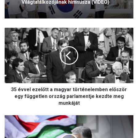
Világtalálkozójának himnusza (VIDEÓ)
3
5
é
v
v
e
l
e
z
35 évvel ezelőtt a magyar történelemben először
e
l
egy független ország parlamentje kezdte meg
ő
munkáját
t
t
O
a
r
m
b
a
á