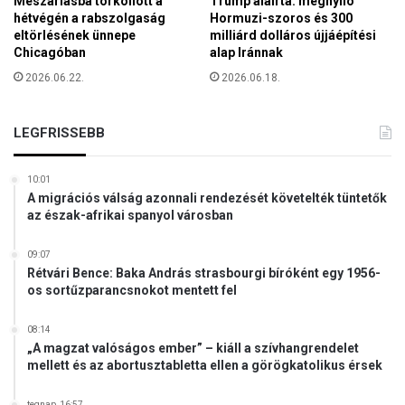
Mészárlásba torkollott a
Trump aláírta: megnyíló
s
a
hétvégén a rabszolgaság
Hormuzi-szoros és 300
a
r
eltörlésének ünnepe
milliárd dolláros újjáépítési
t
Chicagóban
alap Iránnak
l
l
a
2026.06.22.
2026.06.18.
a
m
k
e
o
n
LEGFRISSEBB
z
t
á
j
s
10:01
e
a
A migrációs válság azonnali rendezését követelték tüntetők
k
az észak-afrikai spanyol városban
(
e
V
z
i
09:07
d
d
Rétvári Bence: Baka András strasbourgi bíróként egy 1956-
t
os sortűzparancsnokot mentett fel
e
e
ó
m
!
08:14
e
„A magzat valóságos ember” – kiáll a szívhangrendelet
)
g
mellett és az abortusztabletta ellen a görögkatolikus érsek
m
u
tegnap, 16:57