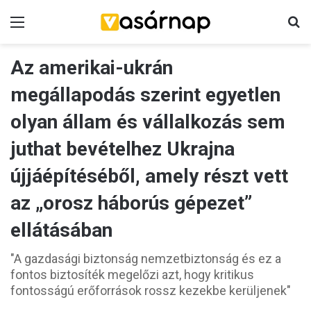
Menü
K
Az amerikai-ukrán
megállapodás szerint egyetlen
olyan állam és vállalkozás sem
juthat bevételhez Ukrajna
újjáépítéséből, amely részt vett
az „orosz háborús gépezet”
ellátásában
"A gazdasági biztonság nemzetbiztonság és ez a
fontos biztosíték megelőzi azt, hogy kritikus
fontosságú erőforrások rossz kezekbe kerüljenek"