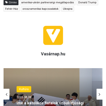
Címke
amerikai-ukrán partnerségi megállapodás
Donald Trump
Fehér Ház
orosz-amerikai kapcsoalatok
Ukrajna
Vasárnap.hu
Kultúra
2026.08.08.
Íme a katolikus fiatalok szöuli Ifjúsági