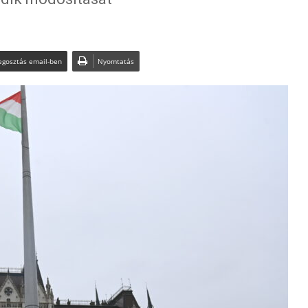
gosztás email-ben
Nyomtatás