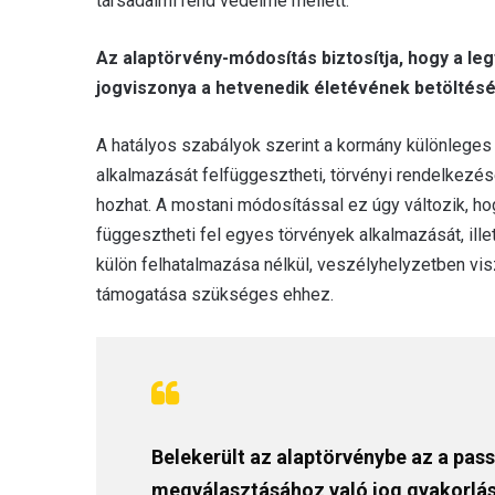
társadalmi rend védelme mellett.
Az alaptörvény-módosítás biztosítja, hogy a le
jogviszonya a hetvenedik életévének betöltéséig
A hatályos szabályok szerint a kormány különleges 
alkalmazását felfüggesztheti, törvényi rendelkezés
hozhat. A mostani módosítással ez úgy változik, h
függesztheti fel egyes törvények alkalmazását, ill
külön felhatalmazása nélkül, veszélyhelyzetben vi
támogatása szükséges ehhez.
Belekerült az alaptörvénybe az a pass
megválasztásához való jog gyakorlás