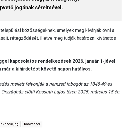
pvető jogának sérelmével.
n települési közösségeknek, amelyek meg kívánják óvni a
sait, rétegződését, illetve meg tudják határozni kívánatos
ggel kapcsolatos rendelkezések 2026. január 1-jével
 már a kihirdetést követő napon hatályos.
dás mellett felvonják a nemzeti lobogót az 1848-49-es
Országház elõtti Kossuth Lajos téren 2025. március 15-én.
lekezési jog
Kábítószer