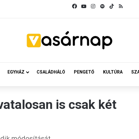
Facebook
YouTube
Instagram
Spotify
TikTok
RSS
EGYHÁZ
CSALÁDHÁLÓ
PENGETŐ
KULTÚRA
SZ
atalosan is csak két
ödik módosítását