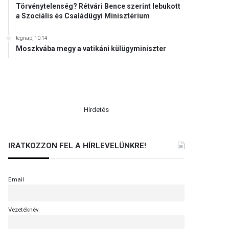
Törvénytelenség? Rétvári Bence szerint lebukott
a Szociális és Családügyi Minisztérium
tegnap, 10:14
Moszkvába megy a vatikáni külügyminiszter
.
Hirdetés
IRATKOZZON FEL A HÍRLEVELÜNKRE!
Email
Vezetéknév