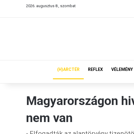
2026. augusztus 8., szombat
(H)ARCTÉR
REFLEX
VÉLEMÉNY
Magyarországon hiv
nem van
- Elfogadták az alaptörvény tizenöt