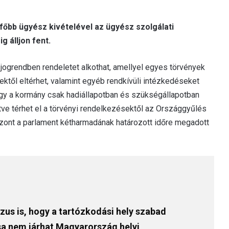
gfőbb ügyész kivételével az ügyész szolgálati
 álljon fent.
jogrendben rendeletet alkothat, amellyel egyes törvények
ektől eltérhet, valamint egyéb rendkívüli intézkedéseket
ogy a kormány csak hadiállapotban és szükségállapotban
etve térhet el a törvényi rendelkezésektől az Országgyűlés
szont a parlament kétharmadának határozott időre megadott
zus is, hogy a tartózkodási hely szabad
a nem járhat Magyarország helyi