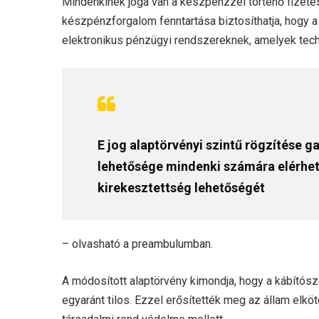
Mindenkinek joga van a készpénzzel történő fizetés
készpénzforgalom fenntartása biztosíthatja, hogy a
elektronikus pénzügyi rendszereknek, amelyek tech
E jog alaptörvényi szintű rögzítése ga
lehetősége mindenki számára elérhető
kirekesztettség lehetőségét
– olvasható a preambulumban.
A módosított alaptörvény kimondja, hogy a kábítósz
egyaránt tilos. Ezzel erősítették meg az állam el