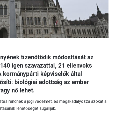
nyének tizenötödik módosítását az
140 igen szavazattal, 21 ellenvoks
A kormánypárti képviselők által
íti: biológiai adottság az ember
agy nő lehet.
zetes rendnek a jogi védelmét, és megakadályozza azokat a
tásának lehetőségét sugallják.