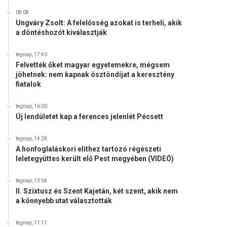
08:08
Ungváry Zsolt: A felelősség azokat is terheli, akik
a döntéshozót kiválasztják
tegnap, 17:40
Felvették őket magyar egyetemekre, mégsem
jöhetnek: nem kapnak ösztöndíjat a keresztény
fiatalok
tegnap, 16:00
Új lendületet kap a ferences jelenlét Pécsett
tegnap, 14:28
A honfoglaláskori elithez tartozó régészeti
leletegyüttes került elő Pest megyében (VIDEÓ)
tegnap, 13:04
II. Szixtusz és Szent Kajetán, két szent, akik nem
a könnyebb utat választották
tegnap, 11:11