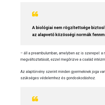
A biológiai nem rögzítettsége biztos
az alapvető közösségi normák fennm
– áll a preambulumban, amelyben az is szerepel: a
megváltoztatását, ezzel megőrizve a család intézmé
Az alaptörvény szerint minden gyermeknek joga van 
szükséges védelemhez és gondoskodáshoz.