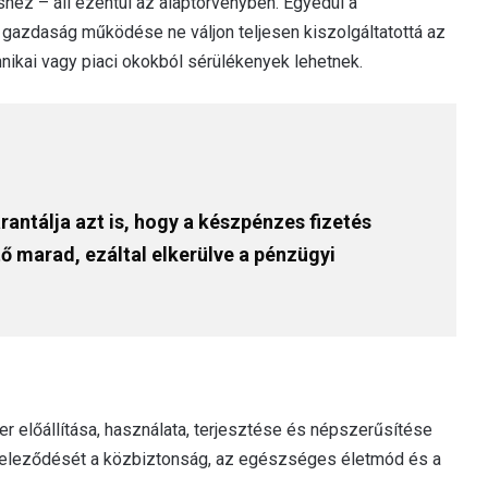
hez – áll ezentúl az alaptörvényben. Egyedül a
 gazdaság működése ne váljon teljesen kiszolgáltatottá az
nikai vagy piaci okokból sérülékenyek lehetnek.
rantálja azt is, hogy a készpénzes fizetés
 marad, ezáltal elkerülve a pénzügyi
er előállítása, használata, terjesztése és népszerűsítése
köteleződését a közbiztonság, az egészséges életmód és a