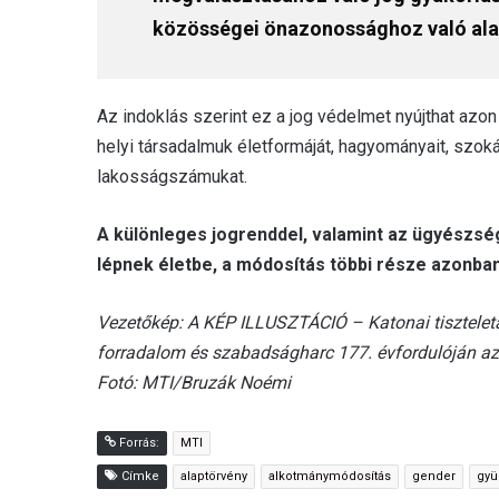
közösségei önazonossághoz való ala
Az indoklás szerint ez a jog védelmet nyújthat azo
helyi társadalmuk életformáját, hagyományait, szoká
lakosságszámukat.
A különleges jogrenddel, valamint az ügyészsé
lépnek életbe, a módosítás többi része azonban
Vezetőkép: A KÉP ILLUSZTÁCIÓ – Katonai tiszteleta
forradalom és szabadságharc 177. évfordulóján az 
Fotó: MTI/Bruzák Noémi
Forrás:
MTI
Címke
alaptörvény
alkotmánymódosítás
gender
gyü