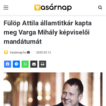
Menü
K
Fülöp Attila államtitkár kapta
meg Varga Mihály képviselői
mandátumát
Vasárnap.hu
S
2025.03.12.
e
n
d
a
n
e
m
a
i