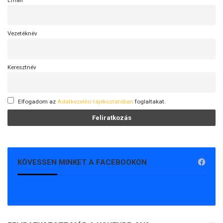
y
s
é
g
Vezetéknév
b
e
n
Keresztnév
Elfogadom az
Adatkezelési tájékoztatóban
foglaltakat.
KÖVESSEN MINKET A FACEBOOKON