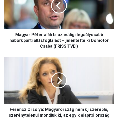
y
a
r
P
é
t
Magyar Péter aláírta az eddigi legsúlyosabb
e
r
háborúpárti állásfoglalást – jelentette ki Dömötör
a
Csaba (FRISSÍTVE!)
l
á
F
í
e
r
r
t
e
a
n
a
c
z
z
e
O
d
r
d
Ferencz Orsolya: Magyarország nem új szereplő,
s
i
o
szerénytelenül mondjuk ki, az egyik alapító ország
g