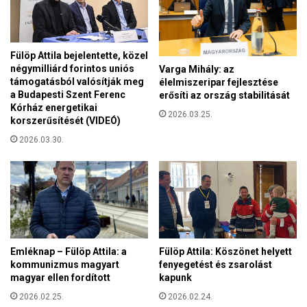
s
r
z
t
e
i
r
á
Fülöp Attila bejelentette, közel
e
l
négymilliárd forintos uniós
Varga Mihály: az
p
l
támogatásból valósítják meg
élelmiszeripar fejlesztése
l
a Budapesti Szent Ferenc
á
erősíti az ország stabilitását
ő
Kórház energetikai
s
2026.03.25.
,
korszerűsítését (VIDEÓ)
f
s
o
2026.03.30.
z
g
e
l
r
a
é
l
n
á
y
s
t
t
e
Emléknap – Fülöp Attila: a
Fülöp Attila: Köszönet helyett
–
l
kommunizmus magyart
fenyegetést és zsarolást
j
e
magyar ellen fordított
kapunk
e
n
l
2026.02.25.
2026.02.24.
ü