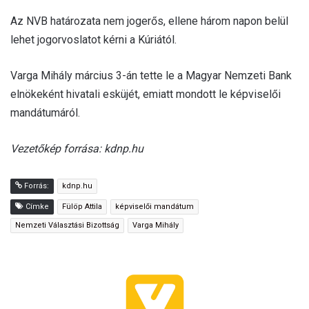
Az NVB határozata nem jogerős, ellene három napon belül
lehet jogorvoslatot kérni a Kúriától.
Varga Mihály március 3-án tette le a Magyar Nemzeti Bank
elnökeként hivatali esküjét, emiatt mondott le képviselői
mandátumáról.
Vezetőkép forrása: kdnp.hu
Forrás:
kdnp.hu
Címke
Fülöp Attila
képviselői mandátum
Nemzeti Választási Bizottság
Varga Mihály