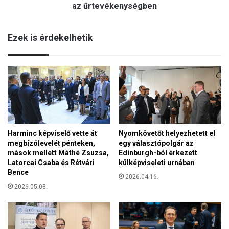
l
az űrtevékenységben
i
y
l
a
e
Ezek is érdekelhetik
:
g
M
s
a
ú
g
l
y
y
a
o
r
s
o
a
r
b
s
Harminc képviselő vette át
Nyomkövetőt helyezhetett el
b
megbízólevelét pénteken,
egy választópolgár az
z
h
mások mellett Máthé Zsuzsa,
Edinburgh-ból érkezett
á
á
Latorcai Csaba és Rétvári
külképviseleti urnában
g
b
Bence
n
2026.04.16.
o
e
2026.05.08.
r
m
ú
ú
p
j
á