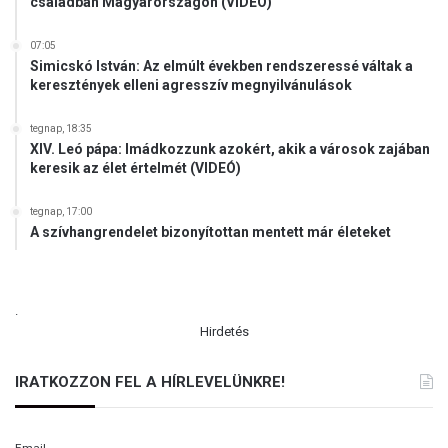
családban Magyarországon (VIDEÓ)
p
F
í
R
07:05
t
I
Simicskó István: Az elmúlt években rendszeressé váltak a
ó
S
keresztények elleni agresszív megnyilvánulások
o
S
r
Í
tegnap, 18:35
s
T
XIV. Leó pápa: Imádkozzunk azokért, akik a városok zajában
z
V
keresik az élet értelmét (VIDEÓ)
á
E
g
!
tegnap, 17:00
a
)
A szívhangrendelet bizonyítottan mentett már életeket
z
ű
r
t
.
e
Hirdetés
v
é
IRATKOZZON FEL A HÍRLEVELÜNKRE!
k
e
n
Email