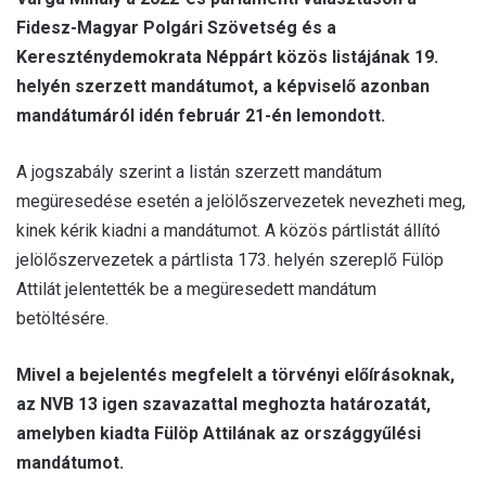
Fidesz-Magyar Polgári Szövetség és a
Kereszténydemokrata Néppárt közös listájának 19.
helyén szerzett mandátumot, a képviselő azonban
mandátumáról idén február 21-én lemondott.
A jogszabály szerint a listán szerzett mandátum
megüresedése esetén a jelölőszervezetek nevezheti meg,
kinek kérik kiadni a mandátumot. A közös pártlistát állító
jelölőszervezetek a pártlista 173. helyén szereplő Fülöp
Attilát jelentették be a megüresedett mandátum
betöltésére.
Mivel a bejelentés megfelelt a törvényi előírásoknak,
az NVB 13 igen szavazattal meghozta határozatát,
amelyben kiadta Fülöp Attilának az országgyűlési
mandátumot.