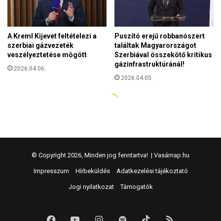
© Copyright 2026, Minden jog fenntartva! |
Vasárnap.hu
Impresszum
Hírbeküldés
Adatkezelési tájékoztató
Jogi nyilatkozat
Támogatók
Facebook
YouTube
Instagram
Spotify
TikTok
RSS