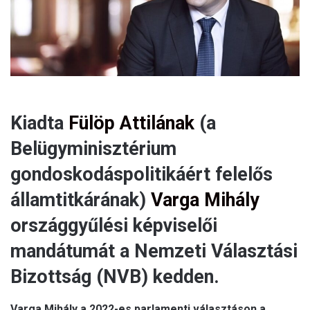
l
Kiadta
Fülöp Attilának
(a
Belügyminisztérium
gondoskodáspolitikáért felelős
államtitkárának)
Varga Mihály
országgyűlési képviselői
mandátumát a Nemzeti Választási
Bizottság (NVB) kedden.
Varga Mihály a 2022-es parlamenti választáson a