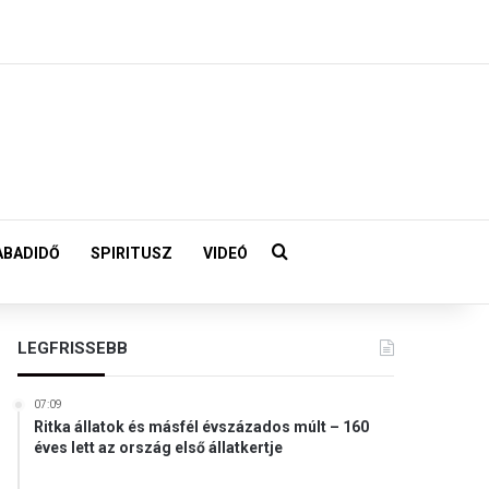
Keresés:
ABADIDŐ
SPIRITUSZ
VIDEÓ
LEGFRISSEBB
07:09
Ritka állatok és másfél évszázados múlt – 160
éves lett az ország első állatkertje