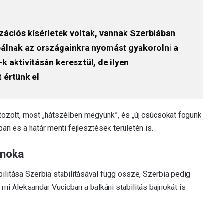
izációs kísérletek voltak, vannak Szerbiában
bálnak az országainkra nyomást gyakorolni a
 aktivitásán keresztül, de ilyen
 értünk el
ltozott, most „hátszélben megyünk”, és „új csúcsokat fogunk
 és a határ menti fejlesztések területén is.
jnoka
ilitása Szerbia stabilitásával függ össze, Szerbia pedig
t mi Aleksandar Vucicban a balkáni stabilitás bajnokát is