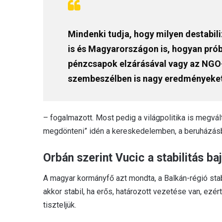
Mindenki tudja, hogy milyen destabil
is és Magyarországon is, hogyan pró
pénzcsapok elzárásával vagy az NGO-k
szembeszélben is nagy eredményeket
– fogalmazott. Most pedig a világpolitika is megvá
megdönteni” idén a kereskedelemben, a beruházásban
Orbán szerint Vucic a stabilitás ba
A magyar kormányfő azt mondta, a Balkán-régió stab
akkor stabil, ha erős, határozott vezetése van, ezér
tiszteljük.