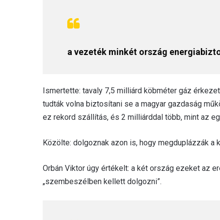
a vezeték minkét ország energiabizt
Ismertette: tavaly 7,5 milliárd köbméter gáz érkez
tudták volna biztosítani se a magyar gazdaság műk
ez rekord szállítás, és 2 milliárddal több, mint az eg
Közölte: dolgoznak azon is, hogy megduplázzák a k
Orbán Viktor úgy értékelt: a két ország ezeket az 
„szembeszélben kellett dolgozni”.