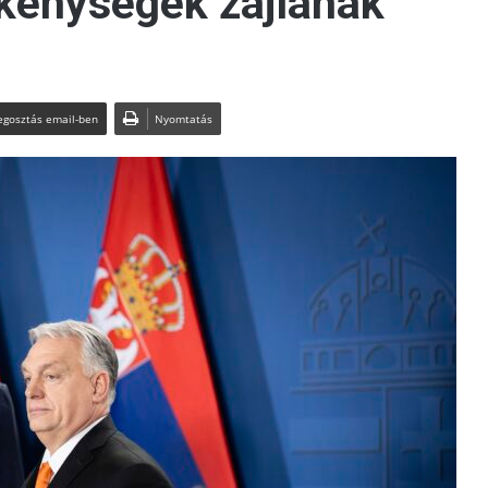
ékenységek zajlanak
gosztás email-ben
Nyomtatás