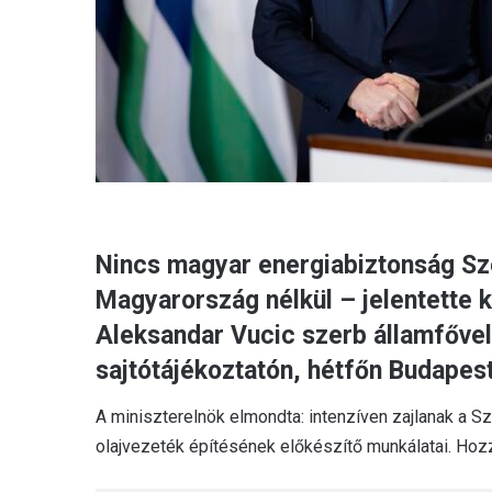
Nincs magyar energiabiztonság Sze
Magyarország nélkül – jelentette k
Aleksandar Vucic szerb államfővel
sajtótájékoztatón, hétfőn Budapes
A miniszterelnök elmondta: intenzíven zajlanak a S
olajvezeték építésének előkészítő munkálatai. Hozz