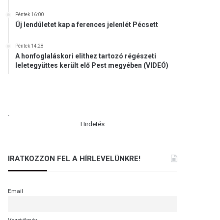
Péntek 16:00
Új lendületet kap a ferences jelenlét Pécsett
Péntek 14:28
A honfoglaláskori elithez tartozó régészeti
leletegyüttes került elő Pest megyében (VIDEÓ)
.
Hirdetés
IRATKOZZON FEL A HÍRLEVELÜNKRE!
Email