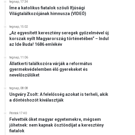
tegnap, 17:34
Íme a katolikus fiatalok szöuli Ifjúsági
Világtalálkozójának himnusza (VIDEÓ)
tegnap, 15:02
„Az egyesített keresztény seregek győzelmével új
korszak nyílt Magyarország történetében“ – Indul
az Ide Buda! 1686 emlékév
tegnap, 11:06
Állatkerti találkozóra várják a református
gyermekvédelemben élő gyerekeket és
nevelőszülőket
tegnap, 08:08
Ungváry Zsolt: A felelősség azokat is terheli, akik
a döntéshozót kiválasztják
Péntek 17:40
Felvették őket magyar egyetemekre, mégsem
jöhetnek: nem kapnak ösztöndíjat a keresztény
fiatalok