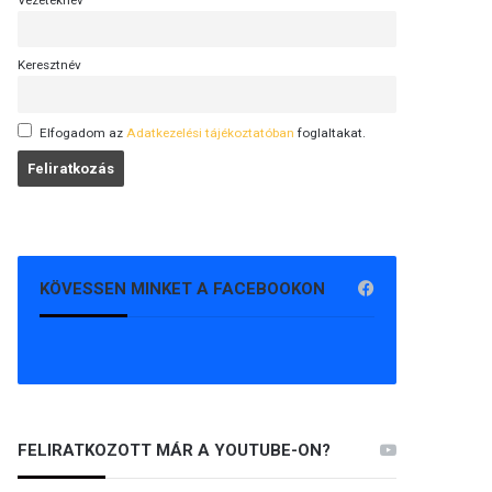
Vezetéknév
Keresztnév
Elfogadom az
Adatkezelési tájékoztatóban
foglaltakat.
KÖVESSEN MINKET A FACEBOOKON
FELIRATKOZOTT MÁR A YOUTUBE-ON?