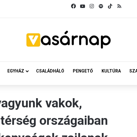
Facebook
YouTube
Instagram
Spotify
TikTok
RSS
EGYHÁZ
CSALÁDHÁLÓ
PENGETŐ
KULTÚRA
SZ
vagyunk vakok,
 térség országaiban